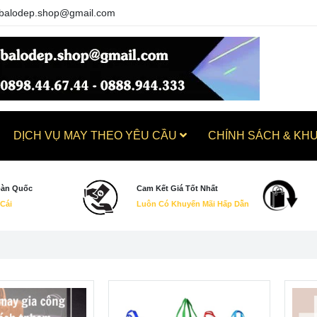
balodep.shop@gmail.com
DỊCH VỤ MAY THEO YÊU CẦU
CHÍNH SÁCH & KH
oàn Quốc
Cam Kết Giá Tốt Nhất
 Cái
Luôn Có Khuyến Mãi Hấp Dẫn