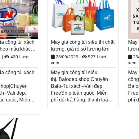
a công túi xách
May gia công túi siêu thị chất
May 
 theo mẫu khách
lượng, giá rẻ số lượng lớn
lượn
phí
5
|
430 Lượt
28/09/2025
|
527 Lượt
23
xem
xem
a công túi xách
May gia công túi siêu
May 
thị. Balodep.shop|Chuyên
công
.shop|Chuyên
Balo-Túi xách–Vali đẹp.
Balo
ch–Vali đẹp.
FreeShip toàn quốc, Miễn
Free
àn quốc, Miễn
phí đổi trả hàng, thanh toán
phí đ
hàng, thanh toán
tiền khi nhận hàng.
tiền
Xem thêm
ận hàng.
Xem thêm