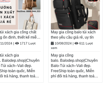
túi xách gia công chất
May gia công balo túi xách
g ổn định, thiết kế miễn
theo yêu cầu giá rẻ, uy tín
/11/2024
|
1717 Lượt
10/08/2024
|
611 Lượt
xem
túi xách gia
May gia công
. Balodep.shop|Chuyên
balo. Balodep.shop|Chuyên
-Túi xách–Vali đẹp.
Balo-Túi xách–Vali đẹp.
Ship toàn quốc, Miễn
FreeShip toàn quốc, Miễn
ổi trả hàng, thanh toán
phí đổi trả hàng, thanh toán
 khi nhận hàng.
tiền khi nhận hàng.
Xem thêm
Xem thêm