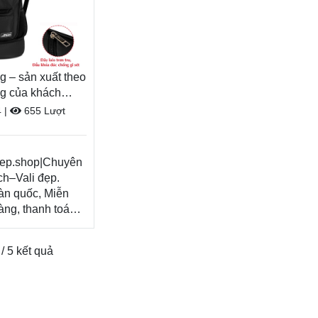
g – sản xuất theo
g của khách
4
|
655 Lượt
dep.shop|Chuyên
ch–Vali đẹp.
àn quốc, Miễn
hàng, thanh toán
ận hàng.
Xem thêm
 / 5 kết quả