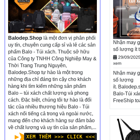
Balodep.Shop
là một đơn vị phân phối
Nhận may gi
uy tín, chuyên cung cấp sỉ và lẻ các sản
số lượng ít
phẩm Balo - Túi xách. Thuộc sở hữu
yêu cầu
29/09/202
của Công ty TNHH Công Nghiệp May &
xem
Thời Trang Trung Nguyên,
Balodep.Shop tự hào là một trong
Nhận may gi
những địa chỉ đáng tin cậy cho khách
số lượng
hàng khi tìm kiếm những sản phẩm
ít. Balodep
Balo – túi xách chất lượng và phong
Balo-Túi xá
cách. Đặc biệt, chúng tôi tự hào là đối
FreeShip to
tác của nhiều thương hiệu Balo - Túi
phí đổi trả 
xách nổi tiếng cả trong và ngoài nước,
tiền khi nh
mang đến cho khách hàng sự đảm bảo
về chất lượng và uy tín của sản phẩm,...
XEM THÊM >>> CLICK <<<