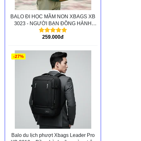
BALO ĐI HỌC MẦM NON XBAGS XB
3023 - NGƯỜI BẠN ĐỒNG HÀNH
CÙNG CÁC BÉ TRÊN MỌI CHẶNG
259.000đ
ĐƯỜNG
-27%
Balo du lịch phượt Xbags Leader Pro