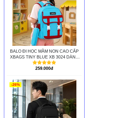
BALO ĐI HỌC MẦM NON CAO CẤP
XBAGS TINY BLUE XB 3024 DÀNH
CHO CÁC BÉ MẦM NON
259.000đ
-26%