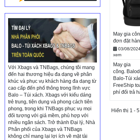
May gia côn
đơn đặt hàn
hàng
03/08/202
xem
May gia
Với Xbags và TNBags, chúng tôi mang
công. Balo
đến hai thương hiệu đa dạng về phân
Balo-Túi xá
khúc và phục vụ khách hàng đa dạng từ
FreeShip to
cao cấp đến phổ thông trong lĩnh vực
phí đổi trả 
Balo – Túi xách. Xbags với kiểu dáng
tiền khi nh
trẻ trung, tiện dụng và phong cách tiên
phong, trong khi TNBags phục vụ mọi
Hiển thị 1 - 5
đối tượng với giá mềm, phù hợp với
nhiều ngân sách. Trở thành Đại lý, Nhà
Phân phối của Xbags và TNBags
không chỉ mang lại lợi ích về mặt tài