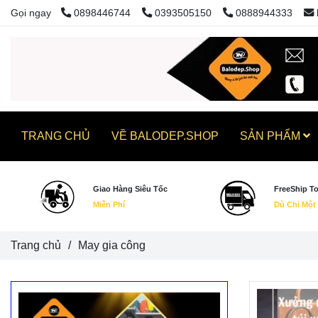
Gọi ngay
0898446744
0393505150
0888944333
TRANG CHỦ
VỀ BALODEP.SHOP
SẢN PHẨM
Giao Hàng Siêu Tốc
FreeShip T
Miễn Phí
Dù Chỉ Một
Trang chủ
/
May gia công