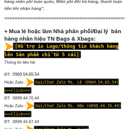
hàng miễn phí toàn quốc, Miễn phí đổi trả hàng, thanh toán
tiền khi nhận hàng”.
================================================
+ Mua lẻ hoặc làm Nhà phân phối/Đại lý bán
hàng nhãn hiệu TN Bags & Xbags:
[Hỗ trợ in Logo/thông tin khách hàng
lên Sản phẩm chỉ từ 5 cái]
Thông tin liên hệ:
ĐT:
0969.54.65.54
Hoặc Zalo:
Gọi/Chat Zalo Ms. Lệ (0969.54.65.54)
>>>Click<<<
ĐT: 0898.44.70.44
Hoặc Zalo:
Gọi/Chat Zalo Ms. Hân (0898.44.70.44)
>>>Click<<<
ĐT: 0898.44.67.44