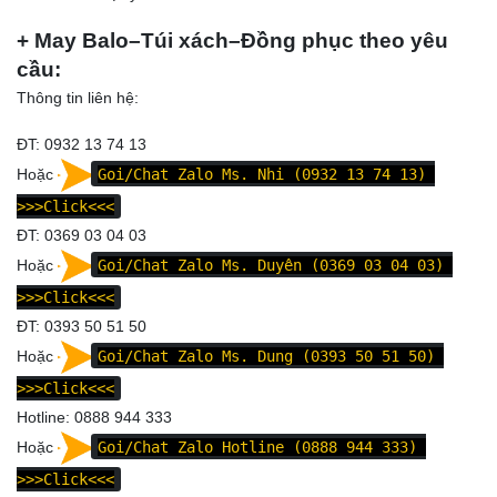
+ May Balo–Túi xách–Đồng phục theo yêu
cầu:
Thông tin liên hệ:
ĐT: 0932 13 74 13
Hoặc
Goi/Chat Zalo Ms. Nhi (0932 13 74 13)
>>>Click<<<
ĐT: 0369 03 04 03
Hoặc
Goi/Chat Zalo Ms. Duyên (0369 03 04 03)
>>>Click<<<
ĐT: 0393 50 51 50
Hoặc
Goi/Chat Zalo Ms. Dung (0393 50 51 50)
>>>Click<<<
Hotline: 0888 944 333
Hoặc
Goi/Chat Zalo Hotline (0888 944 333)
>>>Click<<<