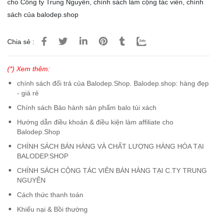
cho Công ty Trung Nguyên
,
chính sách làm cộng tác viên
,
chính
sách của balodep.shop
Chia sẻ :
(*) Xem thêm:
chính sách đổi trả của Balodep.Shop. Balodep.shop: hàng đẹp
- giá rẻ
Chính sách Bảo hành sản phẩm balo túi xách
Hướng dẫn điều khoản & điều kiện làm affiliate cho
Balodep.Shop
CHÍNH SÁCH BÁN HÀNG VÀ CHẤT LƯỢNG HÀNG HÓA TẠI
BALODEP.SHOP
CHÍNH SÁCH CỘNG TÁC VIÊN BÁN HÀNG TẠI C.TY TRUNG
NGUYÊN
Cách thức thanh toán
Khiếu nại & Bồi thường