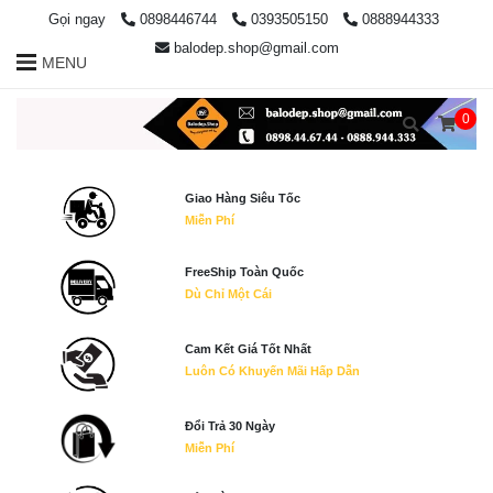
Gọi ngay
0898446744
0393505150
0888944333
balodep.shop@gmail.com
MENU
0
Giao Hàng Siêu Tốc
Miễn Phí
FreeShip Toàn Quốc
Dù Chỉ Một Cái
Cam Kết Giá Tốt Nhất
Luôn Có Khuyến Mãi Hấp Dẫn
Đổi Trả 30 Ngày
Miễn Phí