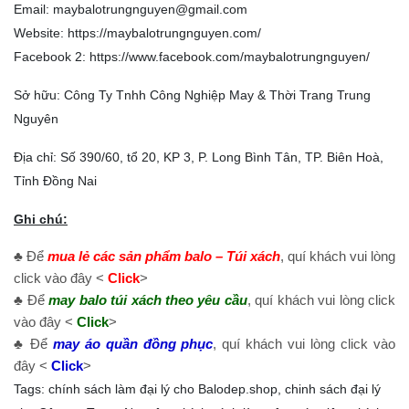
Email: maybalotrungnguyen@gmail.com
Website:
https://maybalotrungnguyen.com/
Facebook 2:
https://www.facebook.com/maybalotrungnguyen
/
Sở hữu: Công Ty Tnhh Công Nghiệp May & Thời Trang Trung
Nguyên
Địa chỉ: Số 390/60, tổ 20, KP 3, P. Long Bình Tân, TP. Biên Hoà,
Tỉnh Đồng Nai
Ghi chú:
♣ Để
mua lẻ các sản phẩm balo – Túi xách
, quí khách vui lòng
click vào đây <
Click
>
♣ Để
may balo túi xách theo yêu cầu
, quí khách vui lòng click
vào đây <
Click
>
♣ Để
may áo quần đồng phục
, quí khách vui lòng click vào
đây <
Click
>
Tags:
chính sách làm đại lý cho Balodep.shop
,
chinh sách đại lý