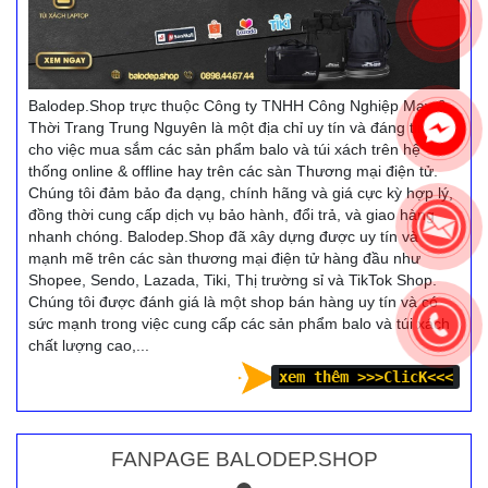
Balodep.Shop trực thuộc Công ty TNHH Công Nghiệp May &
Thời Trang Trung Nguyên là một địa chỉ uy tín và đáng tin cậy
cho việc mua sắm các sản phẩm balo và túi xách trên hệ
thống online & offline hay trên các sàn Thương mại điện tử.
Chúng tôi đảm bảo đa dạng, chính hãng và giá cực kỳ hợp lý,
đồng thời cung cấp dịch vụ bảo hành, đổi trả, và giao hàng
nhanh chóng. Balodep.Shop đã xây dựng được uy tín và
mạnh mẽ trên các sàn thương mại điện tử hàng đầu như
Shopee, Sendo, Lazada, Tiki, Thị trường sỉ và TikTok Shop.
Chúng tôi được đánh giá là một shop bán hàng uy tín và có
sức mạnh trong việc cung cấp các sản phẩm balo và túi xách
chất lượng cao,...
xem thêm >>
>ClicK<<<
FANPAGE BALODEP.SHOP