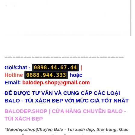
============================================
0898.44.67.44
Gọi/Chat -
|
0888.944.333
Hotline
hoặc
Email:
balodep.shop@gmail.com
ĐỂ ĐƯỢC TƯ VẤN VÀ CUNG CẤP CÁC LOẠI
BALO - TÚI XÁCH ĐẸP VỚI MỨC GIÁ TỐT NHẤT
BALODEP.SHOP | CỬA HÀNG CHUYÊN BALO -
TÚI XÁCH ĐẸP
“Balodep.shop|
Chuyên Balo - Túi xách đẹp, thời trang. Giao