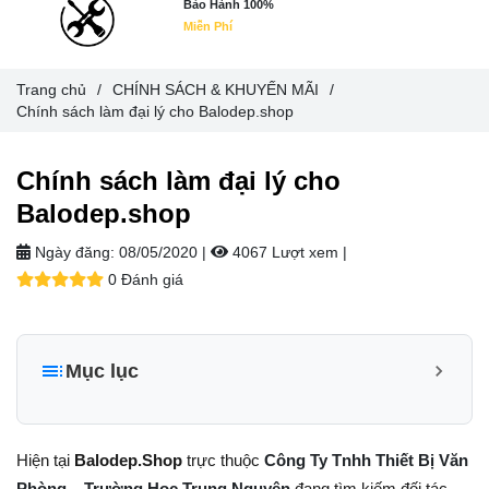
Bảo Hành 100%
Miễn Phí
Trang chủ
/
CHÍNH SÁCH & KHUYẾN MÃI
/
Chính sách làm đại lý cho Balodep.shop
Chính sách làm đại lý cho
Balodep.shop
Ngày đăng:
08/05/2020 |
4067 Lượt xem
|
0 Đánh giá
Mục lục
+ Mua lẻ hoặc làm Nhà phân phối/Đại lý bán hàng nhãn
hiệu TN Bags & Xbags:
Hiện tại
Balodep.Shop
trực thuộc
Công Ty Tnhh Thiết Bị Văn
[Hỗ trợ in Logo/thông tin khách hàng lên Sản phẩm chỉ từ
đang tìm kiếm đối tác
Phòng – Trường Học Trung Nguyên