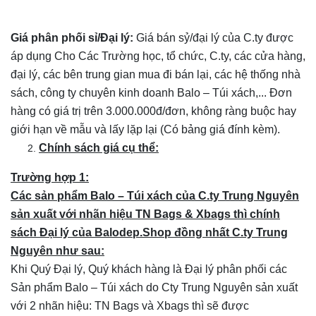
Giá phân phối sỉ/Đại lý:
Giá bán sỷ/đại lý của C.ty được
áp dụng Cho Các Trường học, tổ chức, C.ty, các cửa hàng,
đại lý, các bên trung gian mua đi bán lại, các hệ thống nhà
sách, công ty chuyên kinh doanh Balo – Túi xách,... Đơn
hàng có giá trị trên 3.000.000đ/đơn, không ràng buộc hay
giới hạn về mẫu và lấy lặp lại (Có bảng giá đính kèm).
Chính sách giá cụ thể:
Trường hợp 1:
Các sản phẩm Balo – Túi xách của C.ty Trung Nguyên
sản xuất với nhãn hiệu TN Bags & Xbags thì chính
sách Đại lý của Balodep.Shop đồng nhất C.ty Trung
Nguyên như sau:
Khi Quý Đại lý, Quý khách hàng là Đại lý phân phối các
Sản phẩm Balo – Túi xách do Cty Trung Nguyên sản xuất
với 2 nhãn hiệu: TN Bags và Xbags thì sẽ được