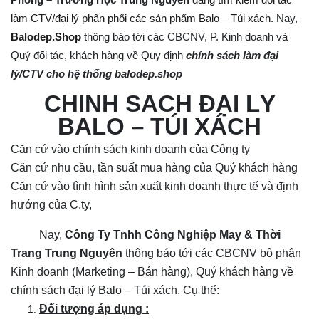
5 cái]
làm CTV/đại lý phân phối các sản phẩm Balo – Túi xách.
Nay,
+ May Balo–Túi xách–Đồng phục theo yêu cầu:
Balodep.Shop
thông báo tới các CBCNV, P. Kinh doanh và
Quý đối tác, khách hàng về Quy định
chính sách làm đại
lý/CTV cho hệ thống balodep.shop
CHÍNH SÁCH ĐẠI LÝ
BALO – TÚI XÁCH
Căn cứ vào chính sách kinh doanh của Công ty
Căn cứ nhu cầu, tần suất mua hàng của Quý khách hàng
Căn cứ vào tình hình sản xuất kinh doanh thực tế và định
hướng của C.ty,
Nay,
Công Ty Tnhh Công Nghiệp May & Thời
Trang Trung Nguyên
thông báo tới các CBCNV bộ phận
Kinh doanh (Marketing – Bán hàng), Quý khách hàng về
chính sách đại lý Balo – Túi xách. Cụ thể:
Đối tượng áp dụng :