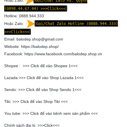
Hoặc Zalo:
Gọi/Chat Zalo Ms. Quỳnh
(0898.44.67.44)
>>>Click<<<
Hotline: 0888.944.333
Hoặc Zalo:
Gọi/Chat Zalo Hotline (0888.944.333)
>>>Click<<<
Email: balodep.shop@gmail.com
Website:
https://balodep.shop/
Facebook:
https://www.facebook.com/balodep.shop.vn
Shopee : >>>
Click để vào Shopee 1
<<<
Lazada:>>>
Click để vào Shop Lazada 1
<<<
Sendo: >>>
Click để vào Shop Sendo 1
<<<
Tiki: >>>
Click để vào Shop Tiki
<<<
You tube: >>>
Click để vào kênh xem sản phẩm
<<<
Chính sách đại lý: >>>
Click
<<<