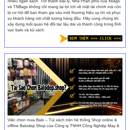
nhiều ngân sách. Trở thành Đại lý, Nhà Phân phối của Xbags
và TNBags không chỉ mang lại lợi ích về mặt tài chính mà còn
là cơ hội để bạn tham gia vào một thương hiệu uy tín và phục
vụ khách hàng với chất lượng hàng đầu. Hãy cùng chúng tôi
xây dựng mối quan hệ đối tác lâu dài và thành công trong lĩnh
vực balo và túi xách.
XEM THÊM >>> CLICK <<<
Việc chọn mua Balo – Túi xách trên hệ thống Shop online &
offline Balodep.Shop của Công ty TNHH Công Nghiệp May &