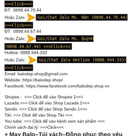
>>>Click<<<
ĐT: 0898.44.70.44
Hoặc Zalo:
Gọi/Chat Zalo Ms. Hân (0898.44.70.44)
>>>Click<<<
ĐT: 0898.44.67.44
Hoặc Zalo:
Gọi/Chat Zalo Ms. Quỳnh
(0898.44.67.44)
>>>Click<<<
Hotline: 0888.944.333
Hoặc Zalo:
Gọi/Chat Zalo Hotline (0888.944.333)
>>>Click<<<
Email: balodep.shop@gmail.com
Website:
https://balodep.shop/
Facebook:
https://www.facebook.com/balodep.shop.vn
Shopee : >>>
Click để vào Shopee 1
<<<
Lazada:>>>
Click để vào Shop Lazada 1
<<<
Sendo: >>>
Click để vào Shop Sendo 1
<<<
Tiki: >>>
Click để vào Shop Tiki
<<<
You tube: >>>
Click để vào kênh xem sản phẩm
<<<
Chính sách đại lý: >>>
Click
<<<
+ May Balo–Túi xách–Đồng phục theo yêu