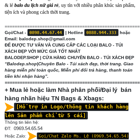
& lẻ
balo du lịch nữ giá rẻ
, uy tín với nhiều phân khúc sản phẩm,
tiện ích và phong cách thời trang.
======================================================
Gọi/Chat -
0898.44.67.44
| Hotline
0888.944.333
hoặc
Email:
balodep.shop@gmail.com
ĐỂ ĐƯỢC TƯ VẤN VÀ CUNG CẤP CÁC LOẠI BALO - TÚI
XÁCH ĐẸP VỚI MỨC GIÁ TỐT NHẤT
BALODEP.SHOP | CỬA HÀNG CHUYÊN BALO - TÚI XÁCH ĐẸP
“Balodep.shop|
Chuyên Balo - Túi xách đẹp, thời trang. Giao
hàng miễn phí toàn quốc, Miễn phí đổi trả hàng, thanh toán
tiền khi nhận hàng”.
======================================================
+ Mua lẻ hoặc làm Nhà phân phối/Đại lý bán
hàng nhãn hiệu TN Bags & Xbags:
[Hỗ trợ in Logo/thông tin khách hàng
lên Sản phẩm chỉ từ 5 cái]
Thông tin liên hệ:
ĐT:
0969.54.65.54
Hoặc Zalo:
Gọi/Chat Zalo Ms. Lệ (0969.54.65.54)