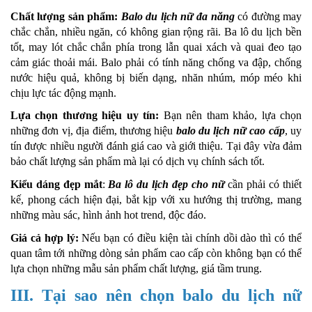
Chất lượng sản phẩm:
Balo du lịch nữ đa năng
có đường may
chắc chắn, nhiều ngăn, có không gian rộng rãi. Ba lô du lịch bền
tốt, may lót chắc chắn phía trong lẫn quai xách và quai đeo tạo
cảm giác thoải mái. Balo phải có tính năng chống va đập, chống
nước hiệu quả, không bị biến dạng, nhăn nhúm, móp méo khi
chịu lực tác động mạnh.
Lựa chọn thương hiệu uy tín:
Bạn nên tham khảo, lựa chọn
những đơn vị, địa điểm, thương hiệu
balo du lịch nữ cao cấp
, uy
tín được nhiều người đánh giá cao và giới thiệu. Tại đây vừa đảm
bảo chất lượng sản phẩm mà lại có dịch vụ chính sách tốt.
Kiểu dáng đẹp mắt
:
Ba lô du lịch đẹp cho nữ
cần phải có thiết
kế, phong cách hiện đại, bắt kịp với xu hướng thị trường, mang
những màu sác, hình ảnh hot trend, độc đáo.
Giá cả hợp lý:
Nếu bạn có điều kiện tài chính dồi dào thì có thể
quan tâm tới những dòng sản phẩm cao cấp còn không bạn có thể
lựa chọn những mẫu sản phẩm chất lượng, giá tầm trung.
III. Tại sao nên chọn balo du lịch nữ