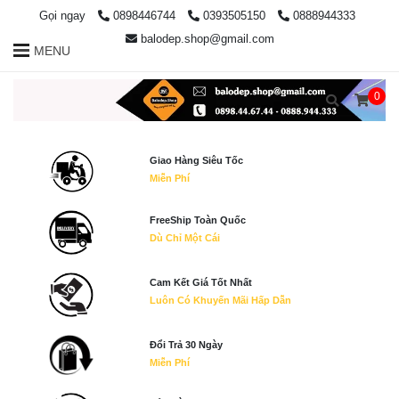
Gọi ngay
0898446744
0393505150
0888944333
balodep.shop@gmail.com
MENU
0
Giao Hàng Siêu Tốc
Miễn Phí
FreeShip Toàn Quốc
Dù Chỉ Một Cái
Cam Kết Giá Tốt Nhất
Luôn Có Khuyến Mãi Hấp Dẫn
Đổi Trả 30 Ngày
Miễn Phí