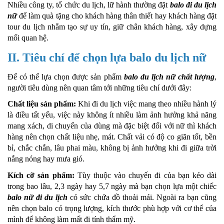
Nhiều công ty, tổ chức du lịch, lữ hành thường đặt
balo đi du lịch
nữ
để làm quà tặng cho khách hàng thân thiết hay khách hàng đặt
tour du lịch nhằm tạo sự uy tín, giữ chân khách hàng, xây dựng
mối quan hệ.
II. Tiêu chí để chọn lựa balo du lịch nữ
Để có thể lựa chọn được sản phẩm
balo du lịch nữ chất lượng
,
người tiêu dùng nên quan tâm tới những tiêu chí dưới đây:
Chất liệu sản phẩm:
Khi đi du lịch việc mang theo nhiều hành lý
là điều tất yếu, việc này không ít nhiều làm ảnh hưởng khả năng
mang xách, di chuyển của dùng mà đặc biệt đối với nữ thì khách
hàng nên chọn chất liệu nhẹ, mát. Chất vải có độ co giãn tốt, bền
bỉ, chắc chắn, lâu phai màu, không bị ảnh hưởng khi đi giữa trời
nắng nóng hay mưa gió.
Kích cỡ sản phẩm:
Tùy thuộc vào chuyến đi của bạn kéo dài
trong bao lâu, 2,3 ngày hay 5,7 ngày mà bạn chọn lựa một chiếc
balo nữ đi du lịch
có sức chứa đồ thoải mái. Ngoài ra bạn cũng
nên chọn balo có trọng lượng, kích thước phù hợp với cơ thể của
mình để không làm mất đi tính thẩm mỹ.