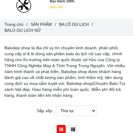
Bảo Hành 100%
Miễn Phí
Trang chủ
/
SẢN PHẨM
/
BA LÔ DU LỊCH
/
BALO DU LỊCH NỮ
Balodep.shop là địa chỉ uy tín chuyên kinh doanh, phân phối,
cung cấp sỉ & lẻ dòng sản phẩm balo du lịch nữ cao cấp, chính
hãng cho thị trường trên toàn quốc thuộc sở hữu của Công ty
TNHH Công Nghiệp May & Thời Trang Trung Nguyên. Với nhiều
năm hình thành và phát triển, Balodep.shop được khách hàng
đánh giá cao về chất lượng sản phẩm, tính thẩm mỹ, tiện dụng
cùng dịch vụ mua sắm tuyệt vời. Balodep.shop|Chuyên Balo-Túi
xách-Vali đẹp. Giao hàng miễn phí toàn quốc, Miễn phí đổi trả
hàng, thanh toán tiền khi nhận hàng.
Sắp xếp :