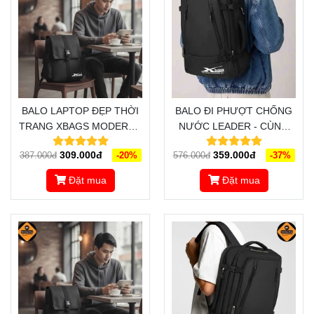
BALO LAPTOP ĐẸP THỜI
BALO ĐI PHƯỢT CHỐNG
TRANG XBAGS MODERN -
NƯỚC LEADER - CÙNG
THIẾT KẾ SÁNG TẠO,
BẠN CHINH PHỤC MỌI
309.000đ
359.000đ
387.000đ
-20%
576.000đ
-37%
THÔNG MINH, CHỈNH CHU
CUNG ĐƯỜNG
TRONG TỪNG CHI TIẾT
Đặt mua
Đặt mua