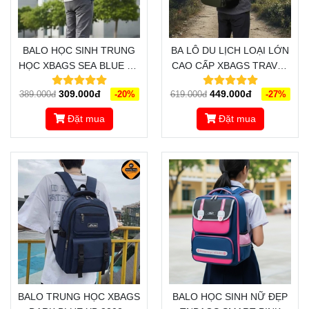
BALO HỌC SINH TRUNG
BA LÔ DU LỊCH LOẠI LỚN
HỌC XBAGS SEA BLUE XB
CAO CẤP XBAGS TRAVEL
3201 - BIỂU TƯỢNG THỜI
XB 1001 - MẪU BALO DU
309.000đ
449.000đ
389.000đ
-20%
619.000đ
-27%
TRANG, TRẺ TRUNG,
LỊCH ĐẸP, THIẾT KẾ ĐA
NĂNG ĐỘNG
NĂNG DÀNH CHO DÂN
Đặt mua
Đặt mua
PHƯỢT
BALO TRUNG HỌC XBAGS
BALO HỌC SINH NỮ ĐẸP