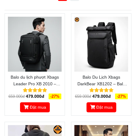
Balo du lịch phượt Xbags
Balo Du Lịch Xbags
Leader Pro XB 2010 –
DarkBear XB1202 – Balo
Đồng hành vững vàng trên
Cao Cấp Chống Nước,
479.000đ
479.000đ
659.000đ
-27%
659.000đ
-27%
mọi cung đường
Sang Trọng, Đẳng Cấp
Đặt mua
Đặt mua