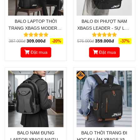
BALO LAPTOP THỜI
BALO ĐI PHƯỢT NAM
TRANG XBAGS MODERN -
XBAGS LEADER - SỰ LỰA
THIẾT KẾ SÁNG TẠO,
CHỌN LÝ TƯỞNG CHO
309.000đ
359.000đ
387.000đ
-20%
576.000đ
-37%
THÔNG MINH, CHỈNH CHU
NHỮNG CHUYẾN ĐI XA
TRONG TỪNG CHI TIẾT
Đặt mua
Đặt mua
BALO NAM ĐỰNG
BALO THỜI TRANG ĐI
LAPTOP XBAGS NAITUO
HỌC ĐI LÀM XBAGS YAME