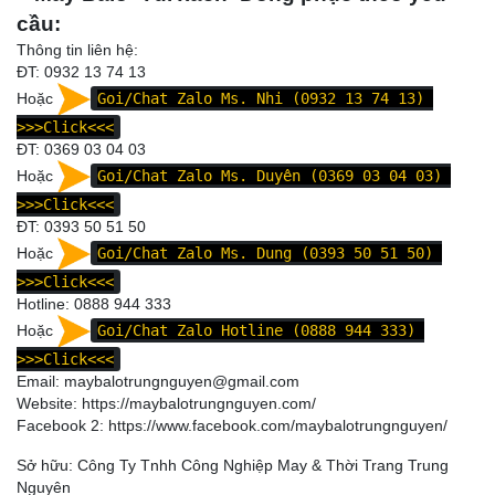
cầu:
Thông tin liên hệ:
ĐT: 0932 13 74 13
Hoặc
Goi/Chat Zalo Ms. Nhi (0932 13 74 13)
>>>Click<<<
ĐT: 0369 03 04 03
Hoặc
Goi/Chat Zalo Ms. Duyên (0369 03 04 03)
>>>Click<<<
ĐT: 0393 50 51 50
Hoặc
Goi/Chat Zalo Ms. Dung (0393 50 51 50)
>>>Click<<<
Hotline: 0888 944 333
Hoặc
Goi/Chat Zalo Hotline (0888 944 333)
>>>Click<<<
Email: maybalotrungnguyen@gmail.com
Website:
https://maybalotrungnguyen.com/
Facebook 2:
https://www.facebook.com/maybalotrungnguyen
/
Sở hữu: Công Ty Tnhh Công Nghiệp May & Thời Trang Trung
Nguyên