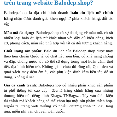
trên trang website Balodep.shop?
Balodep.shop là địa chỉ kinh doanh
balo du lịch nữ chính
hãng
nhận được đánh giá, khen ngợi từ phía khách hàng, đối tác
về:
Mẫu mã đa dạng:
Balodep.shop có sự đa dạng về mẫu mã, có rất
nhiều loại balo du lịch nữ khác nhau với đầy đủ kiểu dáng, kích
cỡ, phong cách, màu sắc phù hợp với tất cả đối tượng khách hàng.
Chất lượng sản phẩm:
Balo du lịch của Balodep.shop được may
theo tiêu chuẩn Quốc tế, có chất liệu siêu bền, có khả năng chống
va đập, chống nước tốt, có thể sử dụng trong mọi hoàn cảnh thời
tiết, địa hình hiểm trở. Không gian chứa đồ rộng rãi, Quai đeo và
quai xách may đệm êm ái, các phụ kiện đính kèm bền tốt, dễ sử
dụng, không rỉ sét.
Giá cả cạnh tranh:
Balodep.shop có nhiều phân khúc sản phẩm
từ phổ thông tới cao cấp., đều là hàng chính hãng của những
thương hiệu nổi tiếng như: Xbags, TNBags… Tùy vào điều kiện
tài chính mà khách hàng có thể chọn lựa một sản phẩm thích hợp.
Ngoài ra, trang web thường có nhiều chương trình ưu đãi, tặng
quà, miễn phí vận chuyển toàn quốc.