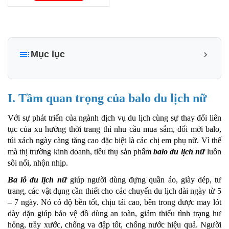
Mục lục
I. Tầm quan trọng của balo du lịch nữ
II. Tiêu chí để chọn lựa balo du lịch nữ
I. Tầm quan trọng của balo du lịch nữ
III. Tại sao nên chọn balo du lịch nữ trên trang website
Với sự phát triển của ngành dịch vụ du lịch cùng sự thay đổi liên
Balodep.shop?
tục của xu hướng thời trang thì nhu cầu mua sắm, đổi mới balo,
IV. Quy trình đặt hàng tại Balodep.shop
túi xách ngày càng tăng cao đặc biệt là các chị em phụ nữ. Vì thế
mà thị trường kinh doanh, tiêu thụ sản phẩm
balo du lịch nữ
luôn
V. Tổng kết:
sôi nổi, nhộn nhịp.
Ba lô du lịch nữ
giúp người dùng đựng quần áo, giày dép, tư
trang, các vật dụng cần thiết cho các chuyến du lịch dài ngày từ 5
– 7 ngày. Nó có độ bền tốt, chịu tải cao, bên trong được may lót
dày dặn giúp bảo vệ đồ dùng an toàn, giảm thiểu tình trạng hư
hỏng, trầy xước, chống va đập tốt, chống nước hiệu quả. Người