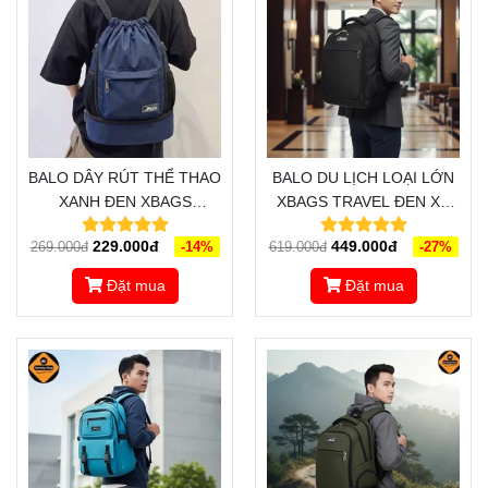
BALO DÂY RÚT THỂ THAO
BALO DU LỊCH LOẠI LỚN
XANH ĐEN XBAGS
XBAGS TRAVEL ĐEN XB
WISDOM XB 6005 - ĐẬM
1002 - BALO DU LỊCH
229.000đ
449.000đ
269.000đ
-14%
619.000đ
-27%
CHẤT CÁ TÍNH, CHỐNG
PHƯỢT CHỐNG NƯỚC,
NƯỚC TỐT, CÓ NGĂN
THIẾT KẾ THÔNG MINH,
Đặt mua
Đặt mua
ĐỰNG GIÀY
ĐẲNG CẤP