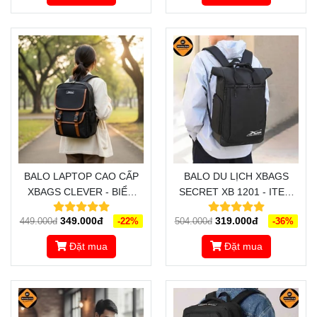
BALO LAPTOP CAO CẤP
BALO DU LỊCH XBAGS
XBAGS CLEVER - BIỂU
SECRET XB 1201 - ITEM
TƯỢNG THỜI TRANG
LÝ TƯỞNG ĐỒNG HÀNH
349.000đ
319.000đ
449.000đ
-22%
504.000đ
-36%
TRẺ TRUNG, NĂNG
CÙNG BẠN TRONG MỌI
ĐỘNG, CÁ TÍNH
HÀNH TRÌNH
Đặt mua
Đặt mua