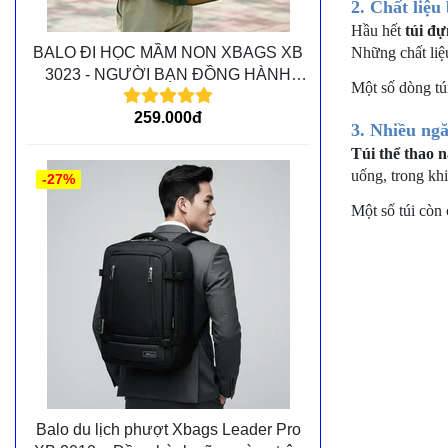
2. Chất liệu
Hầu hết
túi đự
Những chất liệu
BALO ĐI HỌC MẦM NON XBAGS XB
3023 - NGƯỜI BẠN ĐỒNG HÀNH
Một số dòng tú
CÙNG CÁC BÉ TRÊN MỌI CHẶNG
259.000đ
ĐƯỜNG
3. Nhiều ng
Túi thể thao
uống, trong khi
-27%
Một số túi còn
Balo du lịch phượt Xbags Leader Pro