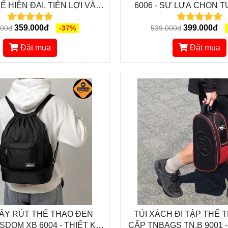
KẾ HIỆN ĐẠI, TIỆN LỢI VÀ
6006 - SỰ LỰA CHỌN T
PHONG CÁCH
CHO NHỮNG CHUYẾN D
359.000đ
CÔNG TÁC
399.000đ
000đ
-37%
539.000đ
Đặt mua
Đặt mua
DÂY RÚT THỂ THAO ĐEN
TÚI XÁCH ĐI TẬP THỂ 
SDOM XB 6004 - THIẾT KẾ
CẤP TNBAGS TN.B 9001 -