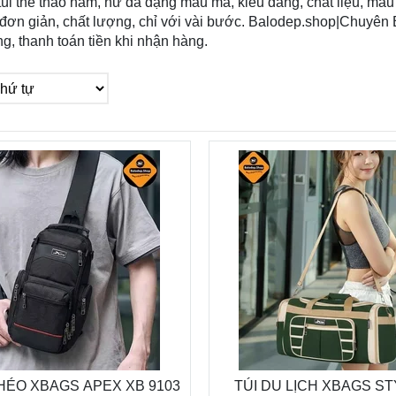
túi thể thao nam, nữ đa dạng mẫu mã, kiểu dáng, chất liệu, mà
đơn giản, chất lượng, chỉ với vài bước. Balodep.shop|Chuyên 
ng, thanh toán tiền khi nhận hàng.
HÉO XBAGS APEX XB 9103
TÚI DU LỊCH XBAGS ST