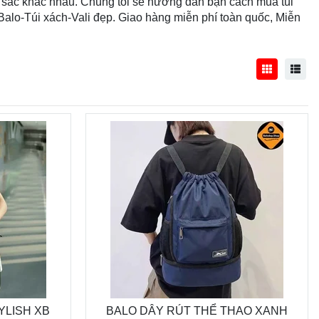
u sắc khác nhau. Chúng tôi sẽ hướng dẫn bạn cách mua túi
Balo-Túi xách-Vali đẹp. Giao hàng miễn phí toàn quốc, Miễn
YLISH XB
BALO DÂY RÚT THỂ THAO XANH