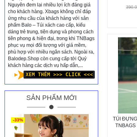
Nguyên đem lại nhiều lợi ích đáng giá
390.
cho khách hàng. Xbags không chỉ đáp
ứng nhu cầu của khách hàng với sản
phẩm Balo – Túi xách cao cấp, kiểu
dáng trẻ trung, tiện dụng và phong cách
tiên phong & hiện đại, trong khi TNBags
phục vụ mọi đối tượng với giá mềm,
phù hợp với nhiều ngân sách. Ngoài ra,
Balodep.Shop còn cung cấp tới Quý
khách hàng các dịch vụ hấp dẫn,...
XEM THÊM >>> CLICK <<<
SẢN PHẨM MỚI
TÚI ĐỰNG
-33%
TNBAGS 
CÙNG BẠ