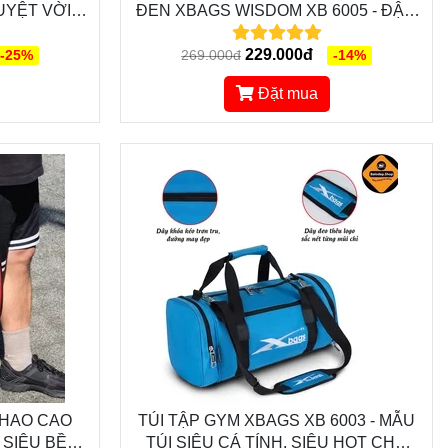
UYỆT VỜI
ĐEN XBAGS WISDOM XB 6005 - ĐẬM
U LỊCH,
CHẤT CÁ TÍNH, CHỐNG NƯỚC TỐT,
CÓ NGĂN ĐỰNG GIÀY
229.000đ
-25%
269.000đ
-14%
Đặt mua
THAO CAO
TÚI TẬP GYM XBAGS XB 6003 - MẪU
 SIÊU BỀN,
TÚI SIÊU CÁ TÍNH, SIÊU HOT CHO