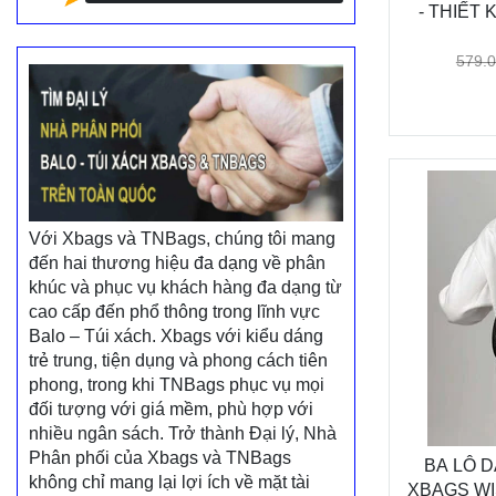
- THIẾT 
579.
Với Xbags và TNBags, chúng tôi mang
đến hai thương hiệu đa dạng về phân
khúc và phục vụ khách hàng đa dạng từ
cao cấp đến phổ thông trong lĩnh vực
Balo – Túi xách. Xbags với kiểu dáng
trẻ trung, tiện dụng và phong cách tiên
phong, trong khi TNBags phục vụ mọi
đối tượng với giá mềm, phù hợp với
nhiều ngân sách. Trở thành Đại lý, Nhà
Phân phối của Xbags và TNBags
BA LÔ 
không chỉ mang lại lợi ích về mặt tài
XBAGS WI