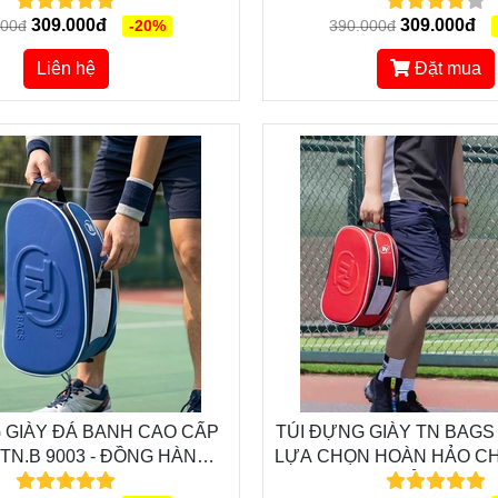
DỤNG
MẼ, HIỆN ĐẠI, THÔN
309.000đ
309.000đ
000đ
-20%
390.000đ
Liên hệ
Đặt mua
 GIÀY ĐÁ BANH CAO CẤP
TÚI ĐỰNG GIÀY TN BAGS T
TN.B 9003 - ĐỒNG HÀNH
LỰA CHỌN HOÀN HẢO CH
N TRONG MỌI TRẬN ĐẤU
CỦA BẠN