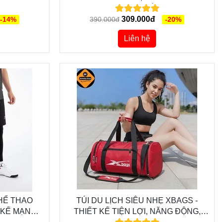
 TUYỆT ĐỐI
DÂN CHƠI THỂ THAO
309.000đ
-14%
390.000đ
-20%
Liên hệ
HỂ THAO
TÚI DU LỊCH SIÊU NHẸ XBAGS -
T KẾ MẠNH
THIẾT KẾ TIỆN LỢI, NĂNG ĐỘNG,