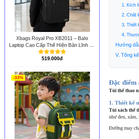
1. Kích 
2. Chất l
3. Thiết
4. Thươn
Xbags Royal Pro XB2011 – Balo
Hướng dẫn 
Laptop Cao Cấp Thể Hiện Bản Lĩnh Và
Đẳng Cấp Cá Nhân
V. Tổng kế
519.000đ
-33%
Đặc điểm 
Túi thể thao 
1. Thiết kế
Túi xách thể 
như đen, xám, 
Đường may chắc