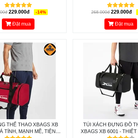
G, NĂNG ĐỘNG, CÁ TÍNH
SIÊU ĐẸP, CHỐNG NƯỚC
229.000đ
229.000đ
000đ
-14%
268.000đ
Đặt mua
Đặt mua
NG THỂ THAO XBAGS XB
TÚI XÁCH ĐỰNG ĐỒ T
CÁ TÍNH, MẠNH MẼ, TIỆN
XBAGS XB 6001 - THIẾ