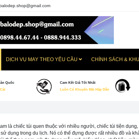
balodep.shop@gmail.com
DỊCH VỤ MAY THEO YÊU CẦU
CHÍNH SÁCH & KH
oàn Quốc
Cam Kết Giá Tốt Nhất
 Cái
Luôn Có Khuyến Mãi Hấp Dẫn
nam là chiếc túi quen thuộc với nhiều người, chiếc túi tiện dụn
ử dụng trong du lịch. Nó có thể đựng được rất nhiều đồ và khả