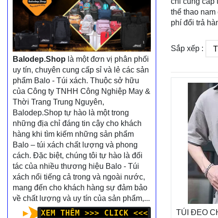
chỉ cung cấp 
thể thao nam 
phí đổi trả hà
Sắp xếp :
Balodep.Shop
là một đơn vị phân phối
uy tín, chuyên cung cấp sỉ và lẻ các sản
phẩm Balo - Túi xách. Thuộc sở hữu
của Công ty TNHH Công Nghiệp May &
Thời Trang Trung Nguyên,
Balodep.Shop tự hào là một trong
những địa chỉ đáng tin cậy cho khách
hàng khi tìm kiếm những sản phẩm
Balo – túi xách chất lượng và phong
cách. Đặc biệt, chúng tôi tự hào là đối
tác của nhiều thương hiệu Balo - Túi
xách nổi tiếng cả trong và ngoài nước,
mang đến cho khách hàng sự đảm bảo
về chất lượng và uy tín của sản phẩm,...
TÚI ĐEO C
XEM THÊM >>> CLICK <<<