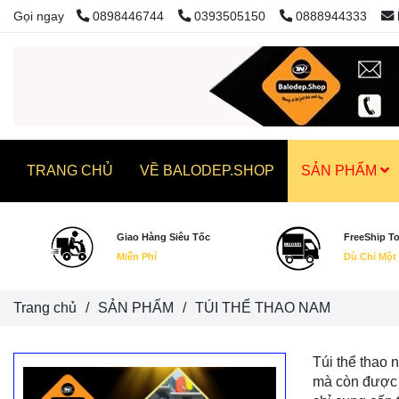
Gọi ngay
0898446744
0393505150
0888944333
TRANG CHỦ
VỀ BALODEP.SHOP
SẢN PHẨM
Giao Hàng Siêu Tốc
FreeShip T
Miễn Phí
Dù Chỉ Một
Trang chủ
/
SẢN PHẨM
/
TÚI THỂ THAO NAM
Túi thể thao 
mà còn được s