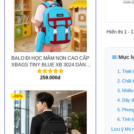
268.
Hiển thị 1 - 1
Mục l
BALO ĐI HỌC MẦM NON CAO CẤP
XBAGS TINY BLUE XB 3024 DÀNH
1. Thiết
CHO CÁC BÉ MẦM NON
259.000đ
2. Chất l
3. Nhiều
-26%
4. Dây đ
5. Phon
6. Tính 
Lưu ý khi 