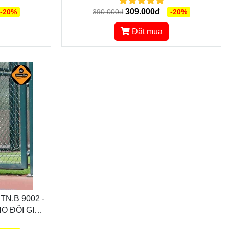
G MINH
THÔNG MINH
309.000đ
-20%
390.000đ
-20%
Đặt mua
N.B 9002 -
O ĐÔI GIÀY