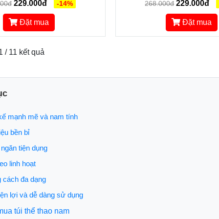
229.000đ
229.000đ
000đ
-14%
268.000đ
Đặt mua
Đặt mua
1 / 11 kết quả
ục
 kế mạnh mẽ và nam tính
iệu bền bỉ
 ngăn tiện dụng
eo linh hoạt
g cách đa dạng
tiện lợi và dễ dàng sử dụng
mua túi thể thao nam