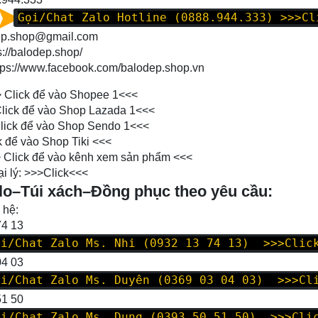
Gọi/Chat Zalo Hotline (0888.944.333)
>>>Cl
dep.shop@gmail.com
s://balodep.shop/
tps://www.facebook.com/balodep.shop.vn
>
Click để vào Shopee 1
<<<
lick để vào Shop Lazada 1
<<<
lick để vào Shop Sendo 1
<<<
k để vào Shop Tiki
<<<
>
Click để vào kênh xem sản phẩm
<<<
i lý: >>>
Click
<<<
lo–Túi xách–Đồng phục theo yêu cầu:
 hệ:
74 13
oi/Chat Zalo Ms. Nhi (0932 13 74 13) >>>Clic
04 03
oi/Chat Zalo Ms. Duyên (0369 03 04 03) >>>Cl
51 50
oi/Chat Zalo Ms. Dung (0393 50 51 50) >>>Cli