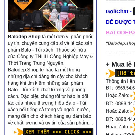
==========
Gọi/Chat -
ĐỂ ĐƯỢC T
BALODEP.S
Balodep.Shop
là một đơn vị phân phối
uy tín, chuyên cung cấp sỉ và lẻ các sản
“Balodep.sho
phẩm Balo - Túi xách. Thuộc sở hữu
==========
của Công ty TNHH Công Nghiệp May &
Thời Trang Trung Nguyên,
+ Mua lẻ
Balodep.Shop tự hào là một trong
[Hỗ t
những địa chỉ đáng tin cậy cho khách
Thông tin liên
hàng khi tìm kiếm những sản phẩm
ĐT:
0969.54.6
Balo – túi xách chất lượng và phong
Hoặc Zalo:
cách. Đặc biệt, chúng tôi tự hào là đối
tác của nhiều thương hiệu Balo - Túi
ĐT: 0898.44.
xách nổi tiếng cả trong và ngoài nước,
Hoặc Zalo:
mang đến cho khách hàng sự đảm bảo
ĐT:
0898.44.
về chất lượng và uy tín của sản phẩm,...
Hoặc Zalo:
XEM THÊM >>> CLICK <<<
Hotline:
0888