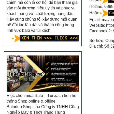
chính mà còn là cơ hội để bạn tham gia
Hotline:
0888
vào một thương hiệu uy tín và phục vụ
G
Hoặc
khách hàng với chất lượng hàng đầu.
Hãy cùng chúng tôi xây dựng mối quan
Email: mayb
hệ đối tác lâu dài và thành công trong
Website:
http
lĩnh vực balo và túi xách.
Facebook 2:
XEM THÊM >>> CLICK <<<
Sở hữu: Công
Địa chỉ: Số 3
Việc chọn mua Balo – Túi xách trên hệ
thống Shop online & offline
Balodep.Shop của Công ty TNHH Công
Nghiệp May & Thời Trang Trung