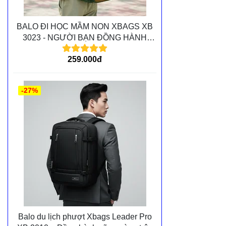
BALO ĐI HỌC MẦM NON XBAGS XB
3023 - NGƯỜI BẠN ĐỒNG HÀNH
CÙNG CÁC BÉ TRÊN MỌI CHẶNG
259.000đ
ĐƯỜNG
-27%
Balo du lịch phượt Xbags Leader Pro