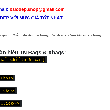
mail:
balodep.shop@gmail.com
 ĐẸP VỚI MỨC GIÁ TỐT NHẤT
 quốc, Miễn phí đổi trả hàng, thanh toán tiền khi nhận hàng”.
hãn hiệu TN Bags & Xbags:
hẩm chỉ từ 5 cái]
ick<<<
lick<<<
>Click<<<