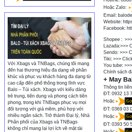
Hoặc Zalo:
Email: balo
Website:
http
Facebook:
ht
Shopee : >>
Lazada:>>>
C
Sendo: >>>
C
Tiki: >>>
Clic
Với Xbags và TNBags, chúng tôi mang
You tube: >>
đến hai thương hiệu đa dạng về phân
Chính sách đạ
khúc và phục vụ khách hàng đa dạng từ
+ May Ba
cao cấp đến phổ thông trong lĩnh vực
Thông tin liên
Balo – Túi xách. Xbags với kiểu dáng
ĐT: 0932 13 
trẻ trung, tiện dụng và phong cách tiên
G
Hoặc
phong, trong khi TNBags phục vụ mọi
đối tượng với giá mềm, phù hợp với
ĐT:
0369 03 
nhiều ngân sách. Trở thành Đại lý, Nhà
G
Hoặc
Phân phối của Xbags và TNBags
ĐT:
0393 50 
không chỉ mang lại lợi ích về mặt tài
G
Hoặc