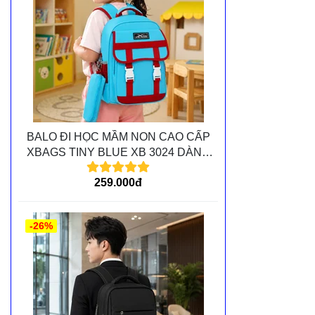
BALO ĐI HỌC MẦM NON CAO CẤP
XBAGS TINY BLUE XB 3024 DÀNH
CHO CÁC BÉ MẦM NON
259.000đ
-26%