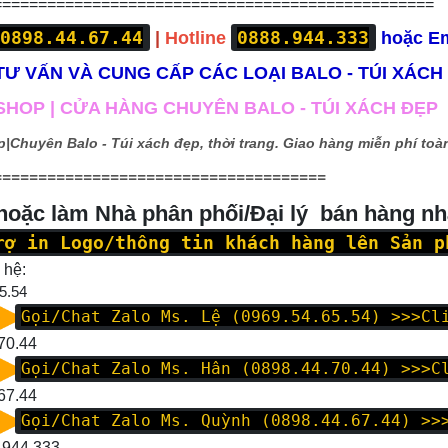
=================================================
0898.44.67.44
0888.944.333
|
Hotline
hoặc E
Ư VẤN VÀ CUNG CẤP CÁC LOẠI BALO - TÚI XÁCH
HOP | CỬA HÀNG CHUYÊN BALO - TÚI XÁCH ĐẸP
p|
Chuyên Balo - Túi xách đẹp, thời trang. Giao hàng miễn phí toàn
=====================================
 hoặc làm Nhà phân phối/Đại lý bán hàng n
rợ in Logo/thông tin khách hàng lên Sản p
 hệ:
5.54
Gọi/Chat Zalo Ms. Lệ (0969.54.65.54)
>>>Cl
70.44
Gọi/Chat Zalo Ms. Hân (0898.44.70.44)
>>>C
67.44
Gọi/Chat Zalo Ms. Quỳnh (0898.44.67.44)
>>
.944.333