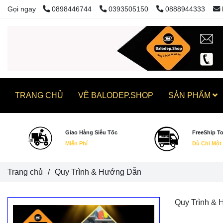
Gọi ngay
0898446744
0393505150
0888944333
TRANG CHỦ
VỀ BALODEP.SHOP
SẢN PHẨM
Giao Hàng Siêu Tốc
FreeShip T
Miễn Phí
Dù Chỉ Một
Trang chủ
/
Quy Trình & Hướng Dẫn
Quy Trình &