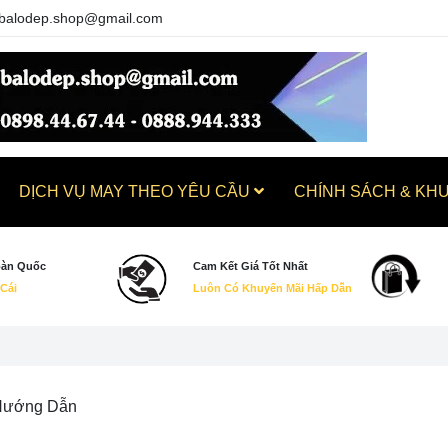
balodep.shop@gmail.com
DỊCH VỤ MAY THEO YÊU CẦU
CHÍNH SÁCH & KH
oàn Quốc
Cam Kết Giá Tốt Nhất
 Cái
Luôn Có Khuyến Mãi Hấp Dẫn
 Hướng Dẫn