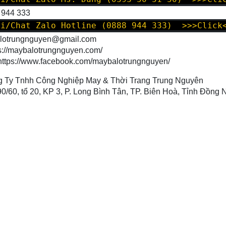
 944 333
oi/Chat Zalo Hotline (0888 944 333) >>>Click
alotrungnguyen@gmail.com
s://maybalotrungnguyen.com/
https://www.facebook.com/maybalotrungnguyen
/
 Ty Tnhh Công Nghiệp May & Thời Trang Trung Nguyên
90/60, tổ 20, KP 3, P. Long Bình Tân, TP. Biên Hoà, Tỉnh Đồng 