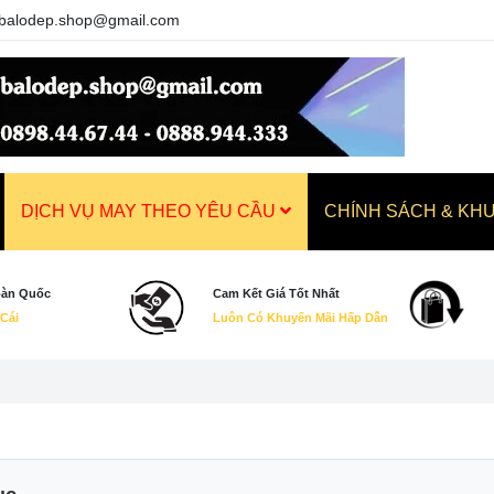
balodep.shop@gmail.com
DỊCH VỤ MAY THEO YÊU CẦU
CHÍNH SÁCH & KH
oàn Quốc
Cam Kết Giá Tốt Nhất
 Cái
Luôn Có Khuyến Mãi Hấp Dẫn