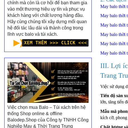
chính mà còn là cơ hội để bạn tham gia
May balo thời 
vào một thương hiệu uy tín và phục vụ
khách hàng với chất lượng hàng đầu.
May balo thời 
Hãy cùng chúng tôi xây dựng mối quan
May balo thời 
hệ đối tác lâu dài và thành công trong
lĩnh vực balo và túi xách.
May balo thời 
XEM THÊM >>> CLICK <<<
May balo thời 
May balo thời 
III. Lợi 
Trang Tr
Việc sử dụng 
Tiến độ sản x
lớn, tăng tiến 
Việc chọn mua Balo – Túi xách trên hệ
Mẫu mã phong
thống Shop online & offline
kích cỡ, phong
Balodep.Shop của Công ty TNHH Công
Nghiệp May & Thời Trang Trung
Chất lượng s