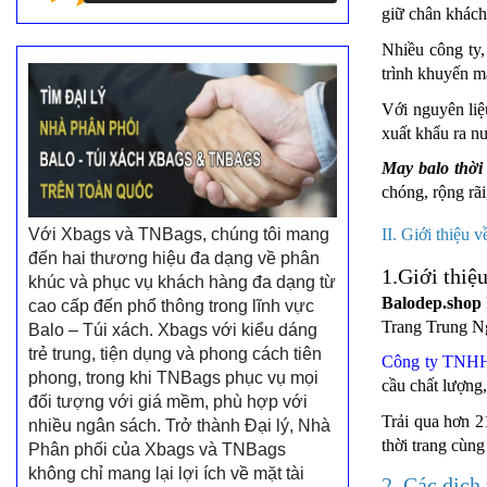
giữ chân khách
Nhiều công ty,
trình khuyến m
Với nguyên liệu
xuất khẩu ra nư
May balo thời
chóng, rộng rãi
II. Giới thiệ
Với Xbags và TNBags, chúng tôi mang
đến hai thương hiệu đa dạng về phân
1.Giới thiệu
khúc và phục vụ khách hàng đa dạng từ
Balodep.shop
cao cấp đến phổ thông trong lĩnh vực
Trang Trung N
Balo – Túi xách. Xbags với kiểu dáng
trẻ trung, tiện dụng và phong cách tiên
Công ty TNHH
phong, trong khi TNBags phục vụ mọi
cầu chất lượng,
đối tượng với giá mềm, phù hợp với
Trải qua hơn 
nhiều ngân sách. Trở thành Đại lý, Nhà
thời trang cùng
Phân phối của Xbags và TNBags
không chỉ mang lại lợi ích về mặt tài
2. Các dịch