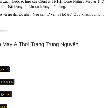
lo, túi xách thuộc sở hữu của Công ty TNHH Công Nghiệp May & Thời
ín, chất lượng, đi đầu xu hướng thời trang.
 và ưu đãi tốt nhất. Nếu cần tư vấn và hỗ trợ, Quý khách vui lòng
====
p May & Thời Trang Trung Nguyên
k<<<
ick<<<
ck<<<
<<<