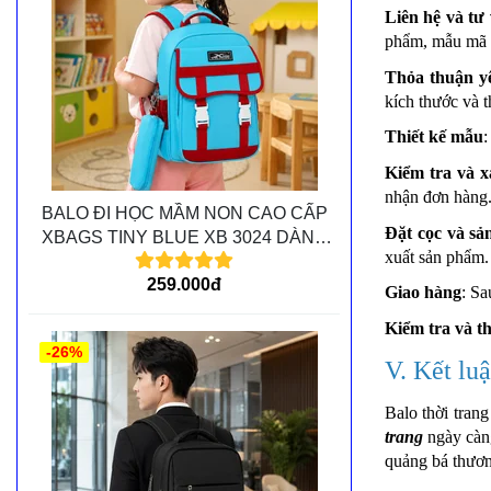
Liên hệ và tư
phẩm, mẫu mã v
Thỏa thuận y
kích thước và t
Thiết kế mẫu
:
Kiểm tra và 
nhận đơn hàng
BALO ĐI HỌC MẦM NON CAO CẤP
Đặt cọc và sả
XBAGS TINY BLUE XB 3024 DÀNH
xuất sản phẩm.
CHO CÁC BÉ MẦM NON
259.000đ
Giao hàng
: Sa
Kiểm tra và t
-26%
V. Kết lu
Balo thời tran
trang
ngày càng
quảng bá thươn