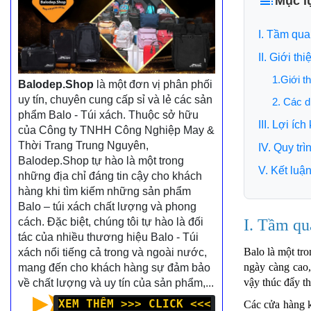
Mục l
I. Tầm qua
II. Giới 
1.Giới th
Balodep.Shop
là một đơn vị phân phối
uy tín, chuyên cung cấp sỉ và lẻ các sản
2. Các d
phẩm Balo - Túi xách. Thuộc sở hữu
III. Lợi í
của Công ty TNHH Công Nghiệp May &
Thời Trang Trung Nguyên,
IV. Quy tr
Balodep.Shop tự hào là một trong
V. Kết luậ
những địa chỉ đáng tin cậy cho khách
hàng khi tìm kiếm những sản phẩm
Balo – túi xách chất lượng và phong
cách. Đặc biệt, chúng tôi tự hào là đối
I. Tầm qu
tác của nhiều thương hiệu Balo - Túi
Balo là một tr
xách nổi tiếng cả trong và ngoài nước,
ngày càng cao,
mang đến cho khách hàng sự đảm bảo
vậy thúc đẩy t
về chất lượng và uy tín của sản phẩm,...
XEM THÊM >>> CLICK <<<
Các cửa hàng k