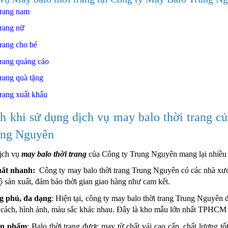
trang nam
trang nữ
trang cho bé
trang quảng cáo
trang quà tặng
trang xuất khẩu
ích khi sử dụng dịch vụ may balo thời tran
ung Nguyên
dịch vụ
may balo thời trang
của Công ty Trung Nguyên mang lại nhiều 
uất nhanh:
Công ty may balo thời trang Trung Nguyên có các nhà xư
độ sản xuất, đảm bảo thời gian giao hàng như cam kết.
 phú, đa dạng
: Hiện tại, công ty may balo thời trang Trung Nguyên 
 cách, hình ảnh, màu sắc khác nhau. Đây là kho mẫu lớn nhất TPHCM 
ản phẩm
: Balo thời trang được may từ chất vải cao cấp, chất lượng tố