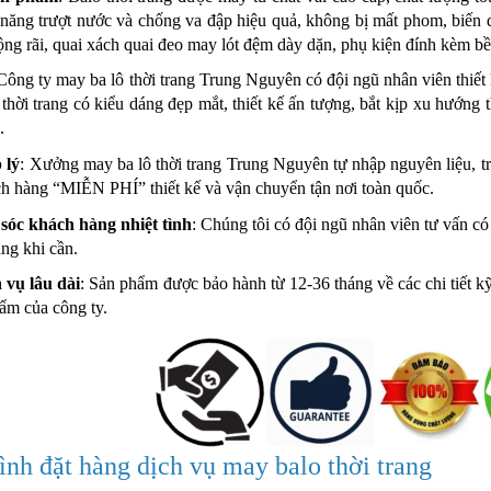
nh năng trượt nước và chống va đập hiệu quả, không bị mất phom, biế
ộng rãi, quai xách quai đeo may lót đệm dày dặn, phụ kiện đính kèm bề
 Công ty may ba lô thời trang Trung Nguyên có đội ngũ nhân viên thiết
hời trang có kiểu dáng đẹp mắt, thiết kế ấn tượng, bắt kịp xu hướng t
.
 lý
: Xưởng may ba lô thời trang Trung Nguyên tự nhập nguyên liệu, trự
ch hàng “MIỄN PHÍ” thiết kế và vận chuyển tận nơi toàn quốc.
sóc khách hàng nhiệt tình
: Chúng tôi có đội ngũ nhân viên tư vấn có
ng khi cần.
 vụ lâu dài
: Sản phẩm được bảo hành từ 12-36 tháng về các chi tiết k
ẩm của công ty.
rình đặt hàng dịch vụ may balo thời trang