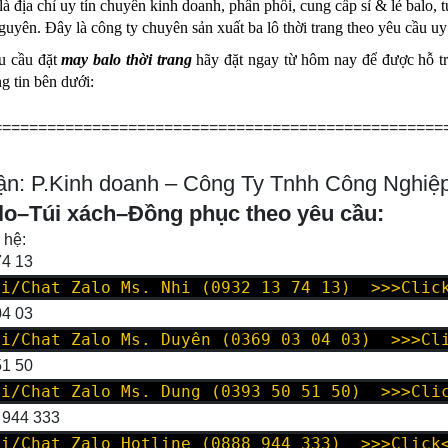
là địa chỉ uy tín chuyên kinh doanh, phân phối, cung cấp sỉ & lẻ ba
yên. Đây là công ty chuyên sản xuất ba lô thời trang theo yêu cầu uy t
u cầu đặt
may balo thời trang
hãy đặt ngay từ hôm nay để được hỗ trợ
ng tin bên dưới:
==================================================
n: P.Kinh doanh – Công Ty Tnhh Công Nghiệ
lo–Túi xách–Đồng phục theo yêu cầu:
 hệ:
74 13
oi/Chat Zalo Ms. Nhi (0932 13 74 13) >>>Clic
04 03
oi/Chat Zalo Ms. Duyên (0369 03 04 03) >>>Cl
51 50
oi/Chat Zalo Ms. Dung (0393 50 51 50) >>>Cli
 944 333
oi/Chat Zalo Hotline (0888 944 333) >>>Click