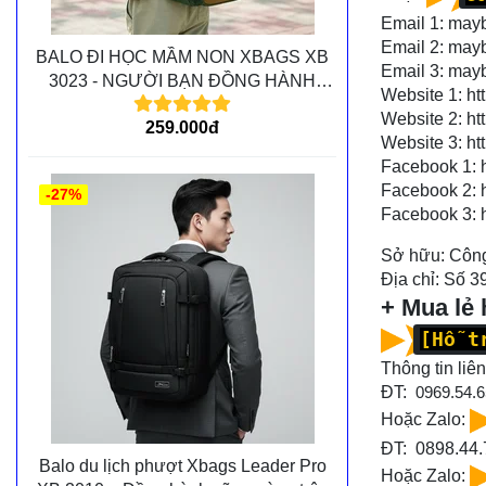
Email 1: ma
Email 2: ma
BALO ĐI HỌC MẦM NON XBAGS XB
Email 3: ma
3023 - NGƯỜI BẠN ĐỒNG HÀNH
Website 1:
ht
CÙNG CÁC BÉ TRÊN MỌI CHẶNG
Website 2:
ht
259.000đ
ĐƯỜNG
Website 3:
ht
Facebook 1:
Facebook 2:
-27%
Facebook 3:
Sở hữu: Công
Địa chỉ: Số 3
+ Mua lẻ
[Hỗ t
Thông tin liên
ĐT:
0969.54.6
Hoặc Zalo:
ĐT: 0898.44.
Balo du lịch phượt Xbags Leader Pro
Hoặc Zalo: