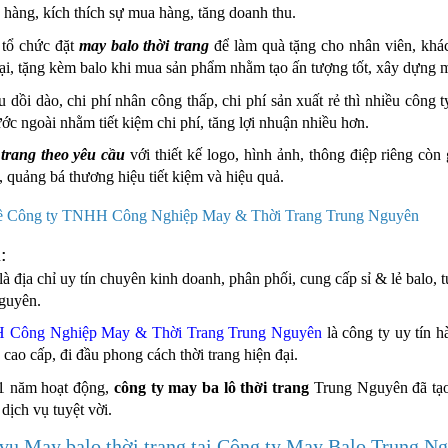
 hàng, kích thích sự mua hàng, tăng doanh thu.
 tổ chức đặt
may balo thời trang
để làm quà tặng cho nhân viên, khác
ại, tặng kèm balo khi mua sản phẩm nhằm tạo ấn tượng tốt, xây dựng mố
 dồi dào, chi phí nhân công thấp, chi phí sản xuất rẻ thì nhiều công 
ớc ngoài nhằm tiết kiệm chi phí, tăng lợi nhuận nhiều hơn.
 trang theo yêu cầu
với thiết kế logo, hình ảnh, thông điệp riêng còn
, quảng bá thương hiệu tiết kiệm và hiệu quả.
u về Công ty TNHH Công Nghiệp May & Thời Trang Trung Nguyên
:
là địa chỉ uy tín chuyên kinh doanh, phân phối, cung cấp sỉ & lẻ ba
guyên.
 Công Nghiệp May & Thời Trang Trung Nguyên
là công ty uy tín h
 cao cấp, đi đầu phong cách thời trang hiện đại.
21 năm hoạt động,
công ty may ba lô thời trang
Trung Nguyên đã tạo 
 dịch vụ tuyệt vời.
 vụ May balo thời trang tại Công ty May Balo Trung N