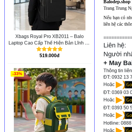
Balodep.shop
Trang Trung Ngu
Nếu bạn có nh
liên hệ các thô
Xbags Royal Pro XB2011 – Balo
==========
Laptop Cao Cấp Thể Hiện Bản Lĩnh Và
Liên hệ:
Đẳng Cấp Cá Nhân
Người nhậ
519.000đ
+ May Ba
Thông tin liên
-33%
ĐT: 0932 13 
G
Hoặc
ĐT:
0369 03 
G
Hoặc
ĐT:
0393 50 
G
Hoặc
Hotline:
0888
G
Hoặc