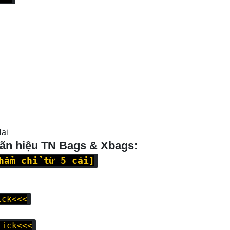
Nai
hãn hiệu TN Bags & Xbags:
hẩm chỉ từ 5 cái]
ick<<<
lick<<<