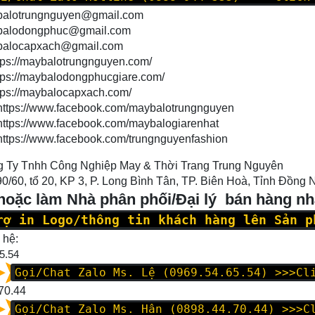
ybalotrungnguyen@gmail.com
ybalodongphuc@gmail.com
ybalocapxach@gmail.com
tps://maybalotrungnguyen.com/
tps://maybalodongphucgiare.com/
tps://maybalocapxach.com/
https://www.facebook.com/maybalotrungnguyen
https://www.facebook.com/maybalogiarenhat
https://www.facebook.com/trungnguyenfashion
 Ty Tnhh Công Nghiệp May & Thời Trang Trung Nguyên
90/60, tổ 20, KP 3, P. Long Bình Tân, TP. Biên Hoà, Tỉnh Đồng 
 hoặc làm Nhà phân phối/Đại lý bán hàng n
rợ in Logo/thông tin khách hàng lên Sản p
 hệ:
5.54
Gọi/Chat Zalo Ms. Lệ (0969.54.65.54)
>>>Cl
70.44
Gọi/Chat Zalo Ms. Hân (0898.44.70.44)
>>>C