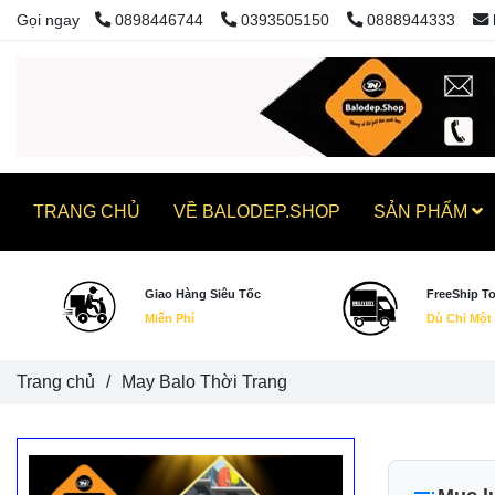
Gọi ngay
0898446744
0393505150
0888944333
TRANG CHỦ
VỀ BALODEP.SHOP
SẢN PHẨM
Giao Hàng Siêu Tốc
FreeShip T
Miễn Phí
Dù Chỉ Một
Trang chủ
/
May Balo Thời Trang