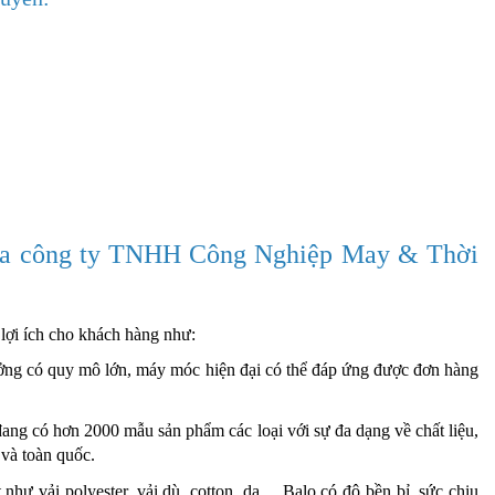
g của công ty TNHH Công Nghiệp May & Thời
lợi ích cho khách hàng như:
ởng có quy mô lớn, máy móc hiện đại có thể đáp ứng được đơn hàng
đang có hơn 2000 mẫu sản phẩm các loại với sự đa dạng về chất liệu,
và toàn quốc.
t như vải polyester, vải dù, cotton, da… Balo có độ bền bỉ, sức chịu