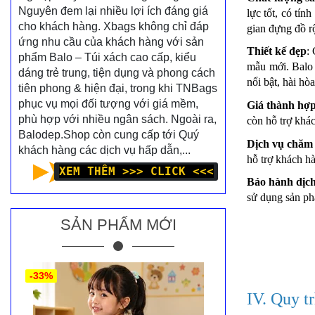
Nguyên đem lại nhiều lợi ích đáng giá
lực tốt, có tí
cho khách hàng. Xbags không chỉ đáp
gian đựng đồ r
ứng nhu cầu của khách hàng với sản
Thiết kế đẹp
:
phẩm Balo – Túi xách cao cấp, kiểu
mẫu mới. Balo t
dáng trẻ trung, tiện dụng và phong cách
nổi bật, hài hòa
tiên phong & hiện đại, trong khi TNBags
phục vụ mọi đối tượng với giá mềm,
Giá thành hợp
phù hợp với nhiều ngân sách. Ngoài ra,
còn hỗ trợ khá
Balodep.Shop còn cung cấp tới Quý
Dịch vụ chăm 
khách hàng các dịch vụ hấp dẫn,...
hỗ trợ khách hà
XEM THÊM >>> CLICK <<<
Bảo hành dịch
sử dụng sản ph
SẢN PHẨM MỚI
-33%
IV. Quy t