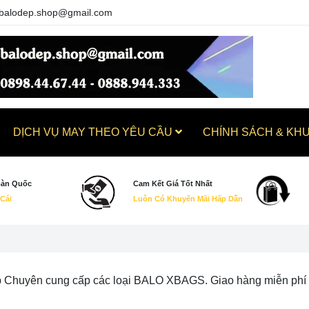
balodep.shop@gmail.com
DỊCH VỤ MAY THEO YÊU CẦU
CHÍNH SÁCH & KH
oàn Quốc
Cam Kết Giá Tốt Nhất
 Cái
Luôn Có Khuyến Mãi Hấp Dẫn
 Chuyên cung cấp các loại BALO XBAGS. Giao hàng miễn phí toà