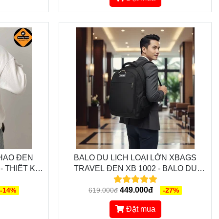
THAO ĐEN
BALO DU LỊCH LOẠI LỚN XBAGS
- THIẾT KẾ
TRAVEL ĐEN XB 1002 - BALO DU
, CÁ TÍNH
LỊCH PHƯỢT CHỐNG NƯỚC, THIẾT
KẾ THÔNG MINH, ĐẲNG CẤP
449.000đ
-14%
619.000đ
-27%
Đặt mua