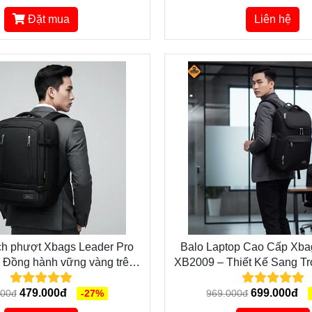
Đặt mua
Liên hệ
ịch phượt Xbags Leader Pro
Balo Laptop Cao Cấp Xba
 Đồng hành vững vàng trên
XB2009 – Thiết Kế Sang Tr
mọi cung đường
Máy Tối Ưu
479.000đ
699.000đ
000đ
-27%
969.000đ