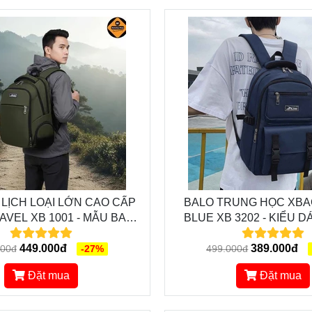
 LỊCH LOẠI LỚN CAO CẤP
BALO TRUNG HỌC XB
VEL XB 1001 - MẪU BALO
BLUE XB 3202 - KIỂU DÁNG THỜI
 ĐẸP, THIẾT KẾ ĐA NĂNG
TRANG, ĐƯỜNG NÉT H
H CHO DÂN PHƯỢT
449.000đ
CHỐNG NƯỚC XỊ
389.000đ
000đ
-27%
499.000đ
Đặt mua
Đặt mua