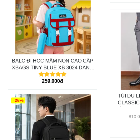
BALO ĐI HỌC MẦM NON CAO CẤP
XBAGS TINY BLUE XB 3024 DÀNH
CHO CÁC BÉ MẦM NON
259.000đ
TÚI DU 
-26%
CLASSIC
ĐẲNG CẤP
TRO
810.