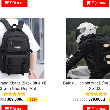
Đặt mua
Đặt mua
 trang Xbags Black Blue Xb
Balo du lịch phượt cá tính
3-Gọn Nhẹ, Đẹp Mắt
Xb 1003
389.000đ
379.000đ
000đ
-22%
639.000đ
Đặt mua
Đặt mua