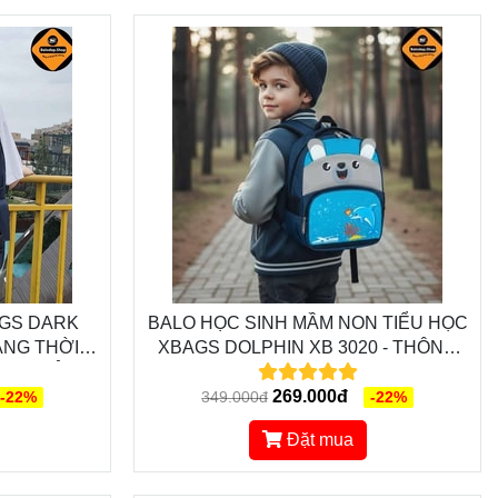
AGS DARK
BALO HỌC SINH MẦM NON TIỂU HỌC
XBAGS DOLPHIN XB 3020 - THÔNG
OÀN HẢO,
MINH, TIỆN LỢI, THỜI TRANG
N XÒ
269.000đ
-22%
349.000đ
-22%
Đặt mua