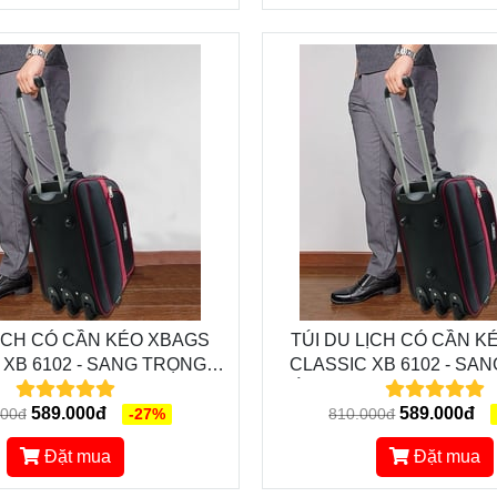
LỊCH CÓ CẦN KÉO XBAGS
TÚI DU LỊCH CÓ CẦN K
 XB 6102 - SANG TRỌNG,
CLASSIC XB 6102 - SA
, ĐỒNG HÀNH CÙNG BẠN
ĐẲNG CẤP, ĐỒNG HÀNH
NG MỌI HÀNH TRÌNH
589.000đ
TRONG MỌI HÀNH 
589.000đ
000đ
-27%
810.000đ
Đặt mua
Đặt mua