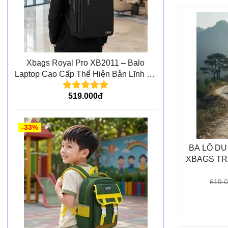
Xbags Royal Pro XB2011 – Balo
Laptop Cao Cấp Thể Hiện Bản Lĩnh Và
Đẳng Cấp Cá Nhân
519.000đ
-33%
BA LÔ DU
XBAGS TRA
DU LỊCH
DÀN
619.