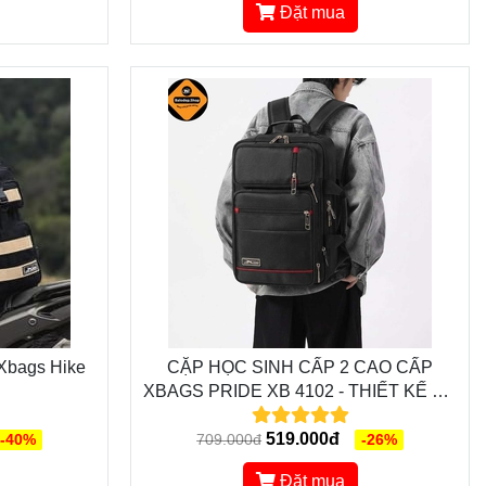
Đặt mua
 Xbags Hike
CẶP HỌC SINH CẤP 2 CAO CẤP
XBAGS PRIDE XB 4102 - THIẾT KẾ ĐA
NĂNG, THÔNG MINH, SANG TRỌNG
519.000đ
-40%
709.000đ
-26%
Đặt mua