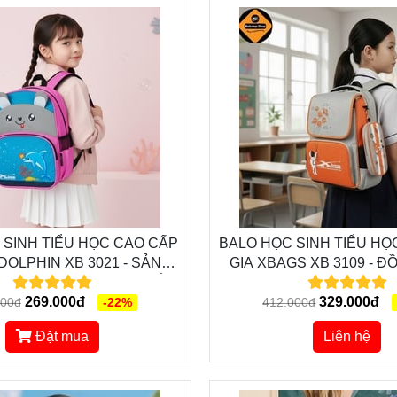
 SINH TIỂU HỌC CAO CẤP
BALO HỌC SINH TIỂU HỌ
DOLPHIN XB 3021 - SẢN
GIA XBAGS XB 3109 - 
KẾ XINH XẮN,
CÙNG BÉ KHÁM PHÁ NH
ĐÁNG YÊU
269.000đ
329.000đ
MỚI LẠ
000đ
-22%
412.000đ
Đặt mua
Liên hệ