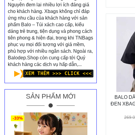
Nguyên đem lại nhiều lợi ích đáng giá
cho khách hàng. Xbags không chỉ đáp
ứng nhu cầu của khách hàng với sản
phẩm Balo – Túi xách cao cấp, kiểu
dáng trẻ trung, tiện dụng và phong cách
tiên phong & hiện đại, trong khi TNBags
phục vụ mọi đối tượng với giá mềm,
phù hợp với nhiều ngân sách. Ngoài ra,
Balodep.Shop còn cung cấp tới Quý
khách hàng các dịch vụ hấp dẫn,...
XEM THÊM >>> CLICK <<<
SẢN PHẨM MỚI
BALO D
ĐEN XBAGS
CHẤT CÁ 
CÓ
269.
-33%