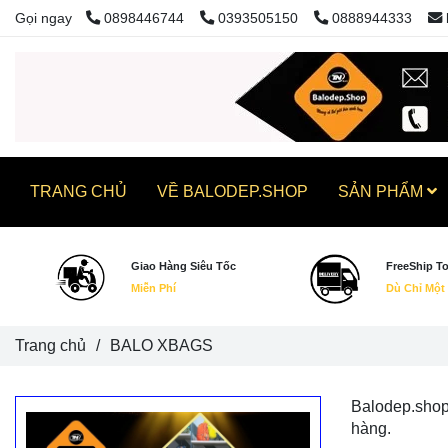
Gọi ngay
0898446744
0393505150
0888944333
TRANG CHỦ
VỀ BALODEP.SHOP
SẢN PHẨM
Giao Hàng Siêu Tốc
FreeShip T
Miễn Phí
Dù Chỉ Một
Trang chủ
/
BALO XBAGS
Balodep.shop
hàng.