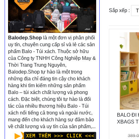
Sắp xếp :
Balodep.Shop
là một đơn vị phân phối
uy tín, chuyên cung cấp sỉ và lẻ các sản
phẩm Balo - Túi xách. Thuộc sở hữu
của Công ty TNHH Công Nghiệp May &
Thời Trang Trung Nguyên,
Balodep.Shop tự hào là một trong
những địa chỉ đáng tin cậy cho khách
hàng khi tìm kiếm những sản phẩm
Balo – túi xách chất lượng và phong
cách. Đặc biệt, chúng tôi tự hào là đối
tác của nhiều thương hiệu Balo - Túi
xách nổi tiếng cả trong và ngoài nước,
BALO ĐI
mang đến cho khách hàng sự đảm bảo
XBAGS T
về chất lượng và uy tín của sản phẩm,...
CHO
XEM THÊM >>> CLICK <<<
389.