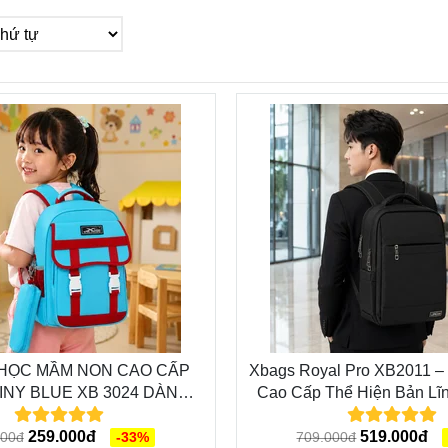
 HỌC MẦM NON CAO CẤP
Xbags Royal Pro XB2011 – 
INY BLUE XB 3024 DÀNH
Cao Cấp Thể Hiện Bản Lĩ
 CÁC BÉ MẦM NON
Cấp Cá Nhân
259.000đ
519.000đ
000đ
-33%
709.000đ