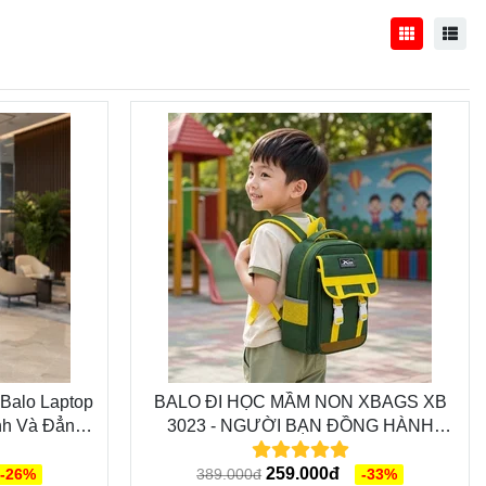
Balo Laptop
BALO ĐI HỌC MẦM NON XBAGS XB
nh Và Đẳng
3023 - NGƯỜI BẠN ĐỒNG HÀNH
CÙNG CÁC BÉ TRÊN MỌI CHẶNG
ĐƯỜNG
259.000đ
-26%
389.000đ
-33%