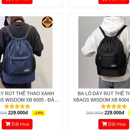
ÂY RÚT THỂ THAO XANH
BA LÔ DÂY RÚT THỂ 
 WISDOM XB 6005 - ĐẬM
XBAGS WISDOM XB 6004 
TÍNH, CHỐNG NƯỚC TỐT,
TRẺ TRUNG, NĂNG ĐỘNG
 NGĂN ĐỰNG GIÀY
229.000đ
229.000đ
000đ
-14%
269.000đ
Đặt mua
Đặt mua