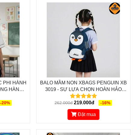
C PHI HÀNH
BALO MẦM NON XBAGS PENGUIN XB
ĐỒNG HÀNH
3019 - SỰ LỰA CHỌN HOÀN HẢO
ỮNG ĐIỀU
CHO BÉ YÊU
219.000đ
-20%
262.000đ
-16%
Đặt mua