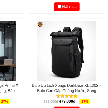
Đặt mua
gs Prime X
Balo Du Lịch Xbags DarkBear XB1202 –
ọng, Bảo Vệ
Balo Cao Cấp Chống Nước, Sang
Trọng, Đẳng Cấp
479.000đ
-27%
659.000đ
-27%