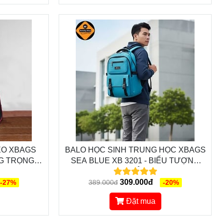
ÉO XBAGS
BALO HỌC SINH TRUNG HỌC XBAGS
NG TRỌNG,
SEA BLUE XB 3201 - BIỂU TƯỢNG
 CÙNG BẠN
THỜI TRANG, TRẺ TRUNG, NĂNG
TRÌNH
309.000đ
ĐỘNG
-27%
389.000đ
-20%
Đặt mua