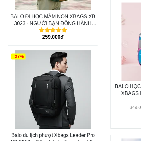
BALO ĐI HỌC MẦM NON XBAGS XB
3023 - NGƯỜI BẠN ĐỒNG HÀNH
CÙNG CÁC BÉ TRÊN MỌI CHẶNG
259.000đ
ĐƯỜNG
-27%
BALO HỌC
XBAGS 
PHẨM CAO CẤP, THIẾT 
349.
Balo du lịch phượt Xbags Leader Pro