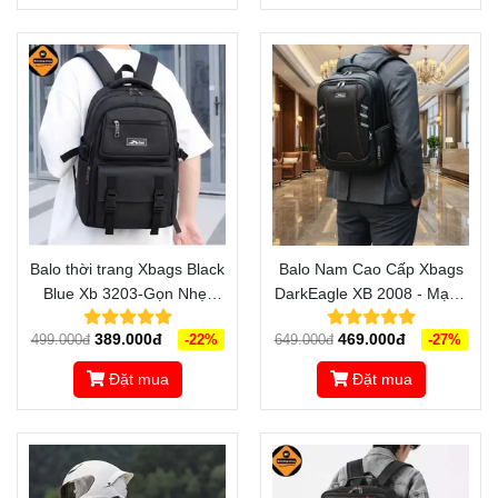
Balo thời trang Xbags Black
Balo Nam Cao Cấp Xbags
Blue Xb 3203-Gọn Nhẹ,
DarkEagle XB 2008 - Mạnh
Đẹp Mắt
Mẽ, Bền Bỉ, Chuẩn Chu
389.000đ
469.000đ
499.000đ
-22%
649.000đ
-27%
Trong Từng Tính Năng
Đặt mua
Đặt mua