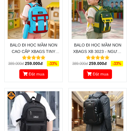
BALO ĐI HỌC MẦM NON
BALO ĐI HỌC MẦM NON
CAO CẤP XBAGS TINY
XBAGS XB 3023 - NGƯỜI
BLUE XB 3024 DÀNH CHO
BẠN ĐỒNG HÀNH CÙNG
259.000đ
259.000đ
389.000đ
-33%
389.000đ
-33%
CÁC BÉ MẦM NON
CÁC BÉ TRÊN MỌI
CHẶNG ĐƯỜNG
Đặt mua
Đặt mua