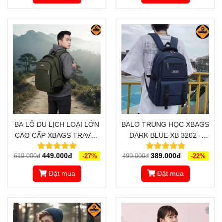
ĐẲNG CẤP
BA LÔ DU LỊCH LOẠI LỚN
BALO TRUNG HỌC XBAGS
CAO CẤP XBAGS TRAVEL
DARK BLUE XB 3202 -
XB 1001 - MẪU BALO DU
KIỂU DÁNG THỜI TRANG,
449.000đ
389.000đ
619.000đ
-27%
499.000đ
-22%
LỊCH ĐẸP, THIẾT KẾ ĐA
ĐƯỜNG NÉT HOÀN HẢO,
NĂNG DÀNH CHO DÂN
CHỐNG NƯỚC XỊN XÒ
Đặt mua
Đặt mua
PHƯỢT