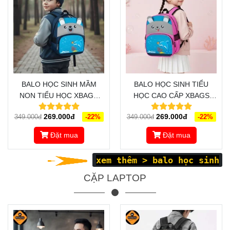
BALO HỌC SINH MẦM
BALO HỌC SINH TIỂU
NON TIỂU HỌC XBAGS
HỌC CAO CẤP XBAGS
DOLPHIN XB 3020 -
DOLPHIN XB 3021 - SẢN
269.000đ
269.000đ
349.000đ
-22%
349.000đ
-22%
THÔNG MINH, TIỆN LỢI,
PHẨM CAO CẤP, THIẾT KẾ
THỜI TRANG
XINH XẮN, ĐÁNG YÊU
Đặt mua
Đặt mua
xem thêm >
balo học sinh
CẶP LAPTOP