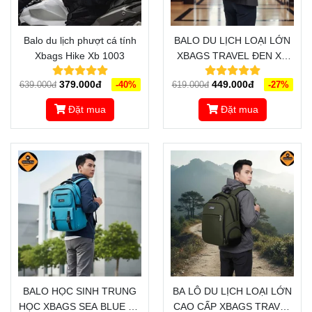
Balo du lịch phượt cá tính
BALO DU LỊCH LOẠI LỚN
Xbags Hike Xb 1003
XBAGS TRAVEL ĐEN XB
1002 - BALO DU LỊCH
379.000đ
449.000đ
639.000đ
-40%
619.000đ
-27%
PHƯỢT CHỐNG NƯỚC,
THIẾT KẾ THÔNG MINH,
Đặt mua
Đặt mua
ĐẲNG CẤP
BALO HỌC SINH TRUNG
BA LÔ DU LỊCH LOẠI LỚN
HỌC XBAGS SEA BLUE XB
CAO CẤP XBAGS TRAVEL