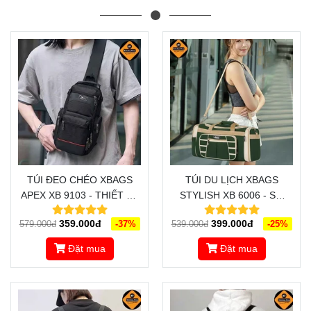
TÚI ĐEO CHÉO XBAGS
TÚI DU LỊCH XBAGS
APEX XB 9103 - THIẾT KẾ
STYLISH XB 6006 - SỰ
HIỆN ĐẠI, TIỆN LỢI VÀ
LỰA CHỌN TUYỆT VỜI
359.000đ
399.000đ
579.000đ
-37%
539.000đ
-25%
PHONG CÁCH
CHO NHỮNG CHUYẾN DU
LỊCH, CÔNG TÁC
Đặt mua
Đặt mua