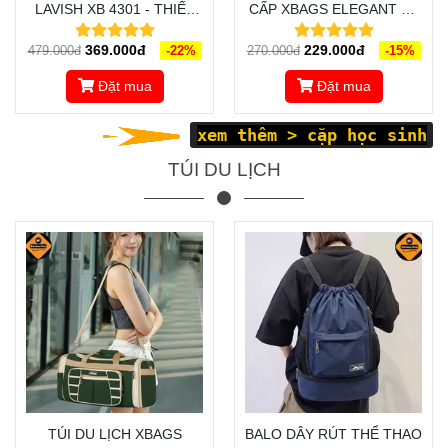
LAVISH XB 4301 - THIẾT
CẤP XBAGS ELEGANT XB
KẾ SANG TRỌNG, ĐẲNG
4201 - TRƯỢT NƯỚC,
369.000đ
229.000đ
479.000đ
-22%
270.000đ
-15%
CẤP, ĐỒNG HÀNH CÙNG
CHỐNG SỐC HOÀN HẢO
BẠN ĐI ĐẾN THÀNH CÔNG
Đặt mua
Đặt mua
xem thêm >
cặp học sinh
TÚI DU LỊCH
TÚI DU LỊCH XBAGS
BALO DÂY RÚT THỂ THAO