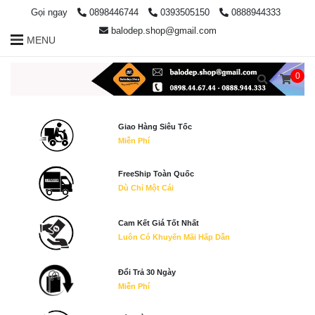
Gọi ngay
0898446744
0393505150
0888944333
balodep.shop@gmail.com
MENU
0
Giao Hàng Siêu Tốc
Miễn Phí
FreeShip Toàn Quốc
Dù Chỉ Một Cái
Cam Kết Giá Tốt Nhất
Luôn Có Khuyến Mãi Hấp Dẫn
Đổi Trả 30 Ngày
Miễn Phí