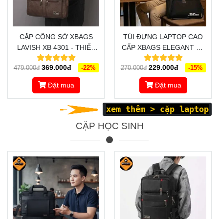
CẶP CÔNG SỞ XBAGS
TÚI ĐỰNG LAPTOP CAO
LAVISH XB 4301 - THIẾT
CẤP XBAGS ELEGANT XB
KẾ SANG TRỌNG, ĐẲNG
4201 - TRƯỢT NƯỚC,
369.000đ
229.000đ
479.000đ
-22%
270.000đ
-15%
CẤP, ĐỒNG HÀNH CÙNG
CHỐNG SỐC HOÀN HẢO
BẠN ĐI ĐẾN THÀNH CÔNG
Đặt mua
Đặt mua
xem thêm >
cặp laptop
CẶP HỌC SINH