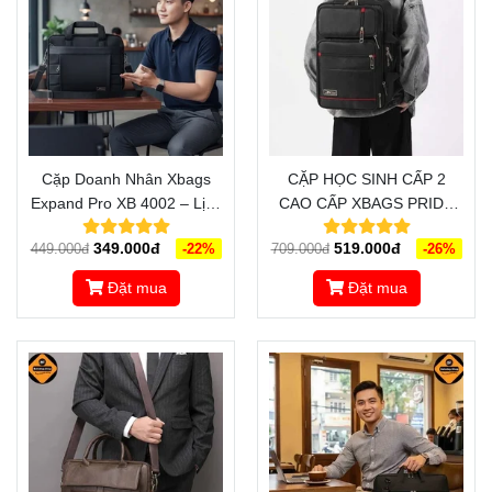
Cặp Doanh Nhân Xbags
CẶP HỌC SINH CẤP 2
Expand Pro XB 4002 – Lịch
CAO CẤP XBAGS PRIDE
Lãm, Đẳng Cấp, Chuẩn
XB 4102 - THIẾT KẾ ĐA
349.000đ
519.000đ
449.000đ
-22%
709.000đ
-26%
Phong Thái Lãnh Đạo
NĂNG, THÔNG MINH,
SANG TRỌNG
Đặt mua
Đặt mua