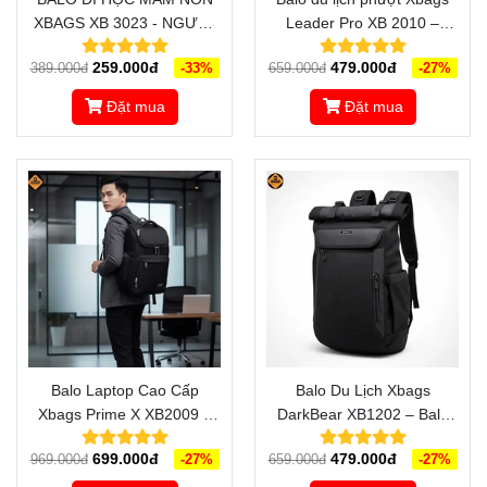
XBAGS XB 3023 - NGƯỜI
Leader Pro XB 2010 –
BẠN ĐỒNG HÀNH CÙNG
Đồng hành vững vàng trên
259.000đ
479.000đ
389.000đ
-33%
659.000đ
-27%
CÁC BÉ TRÊN MỌI
mọi cung đường
CHẶNG ĐƯỜNG
Đặt mua
Đặt mua
Balo Laptop Cao Cấp
Balo Du Lịch Xbags
Xbags Prime X XB2009 –
DarkBear XB1202 – Balo
Thiết Kế Sang Trọng, Bảo
Cao Cấp Chống Nước,
699.000đ
479.000đ
969.000đ
-27%
659.000đ
-27%
Vệ Máy Tối Ưu
Sang Trọng, Đẳng Cấp