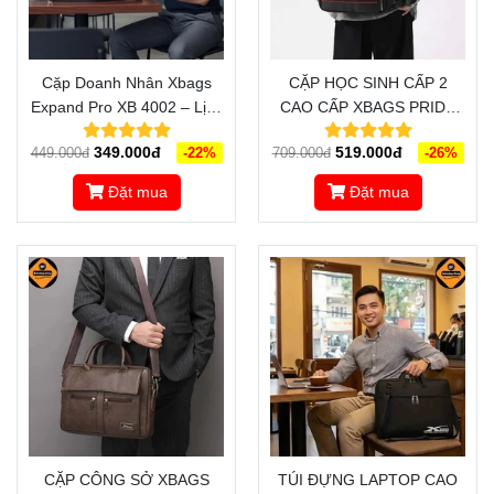
Cặp Doanh Nhân Xbags
CẶP HỌC SINH CẤP 2
Expand Pro XB 4002 – Lịch
CAO CẤP XBAGS PRIDE
Lãm, Đẳng Cấp, Chuẩn
XB 4102 - THIẾT KẾ ĐA
349.000đ
519.000đ
449.000đ
-22%
709.000đ
-26%
Phong Thái Lãnh Đạo
NĂNG, THÔNG MINH,
SANG TRỌNG
Đặt mua
Đặt mua
CẶP CÔNG SỞ XBAGS
TÚI ĐỰNG LAPTOP CAO