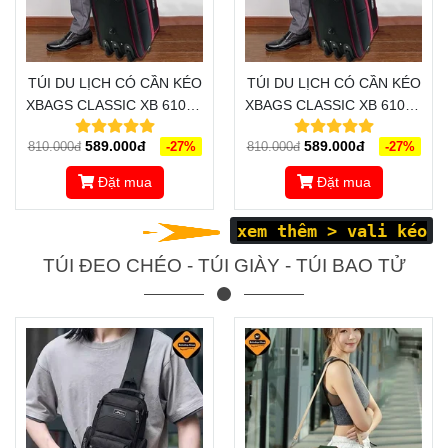
TÚI DU LỊCH CÓ CẦN KÉO
TÚI DU LỊCH CÓ CẦN KÉO
XBAGS CLASSIC XB 6102 -
XBAGS CLASSIC XB 6102 -
SANG TRỌNG, ĐẲNG CẤP,
SANG TRỌNG, ĐẲNG CẤP,
589.000đ
589.000đ
810.000đ
-27%
810.000đ
-27%
ĐỒNG HÀNH CÙNG BẠN
ĐỒNG HÀNH CÙNG BẠN
TRONG MỌI HÀNH TRÌNH
TRONG MỌI HÀNH TRÌNH
Đặt mua
Đặt mua
xem thêm >
vali kéo
TÚI ĐEO CHÉO - TÚI GIÀY - TÚI BAO TỬ