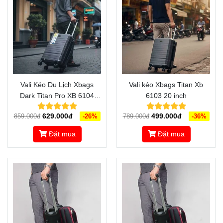
Vali Kéo Du Lịch Xbags
Vali kéo Xbags Titan Xb
Dark Titan Pro XB 6104
6103 20 inch
Khóa TSA – Cổng Sạc USB
629.000đ
499.000đ
859.000đ
-26%
789.000đ
-36%
Tiện Lợi
Đặt mua
Đặt mua