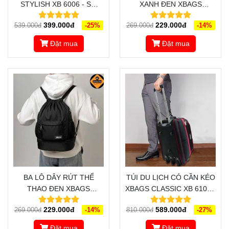
STYLISH XB 6006 - SỰ
XANH ĐEN XBAGS
LỰA CHỌN TUYỆT VỜI
WISDOM XB 6005 - ĐẬM
399.000đ
229.000đ
539.000đ
-25%
269.000đ
-14%
CHO NHỮNG CHUYẾN DU
CHẤT CÁ TÍNH, CHỐNG
LỊCH, CÔNG TÁC
NƯỚC TỐT, CÓ NGĂN
Đặt mua
Đặt mua
ĐỰNG GIÀY
BA LÔ DÂY RÚT THỂ
TÚI DU LỊCH CÓ CẦN KÉO
THAO ĐEN XBAGS
XBAGS CLASSIC XB 6102 -
WISDOM XB 6004 - THIẾT
SANG TRỌNG, ĐẲNG CẤP,
229.000đ
589.000đ
269.000đ
-14%
810.000đ
-27%
KẾ TRẺ TRUNG, NĂNG
ĐỒNG HÀNH CÙNG BẠN
ĐỘNG, CÁ TÍNH
TRONG MỌI HÀNH TRÌNH
Đặt mua
Đặt mua