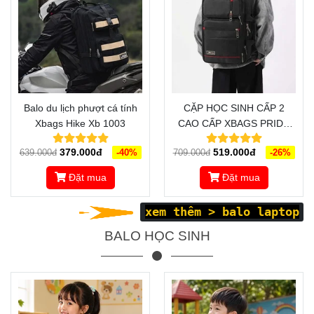
Balo du lịch phượt cá tính
CẶP HỌC SINH CẤP 2
Xbags Hike Xb 1003
CAO CẤP XBAGS PRIDE
XB 4102 - THIẾT KẾ ĐA
379.000đ
519.000đ
639.000đ
-40%
709.000đ
-26%
NĂNG, THÔNG MINH,
SANG TRỌNG
Đặt mua
Đặt mua
xem thêm >
balo laptop
BALO HỌC SINH