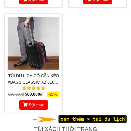
TÚI DU LỊCH CÓ CẦN KÉO
XBAGS CLASSIC XB 6102 -
SANG TRỌNG, ĐẲNG CẤP,
589.000đ
810.000đ
-27%
ĐỒNG HÀNH CÙNG BẠN
TRONG MỌI HÀNH TRÌNH
Đặt mua
xem thêm >
túi du lịch
TÚI XÁCH THỜI TRANG