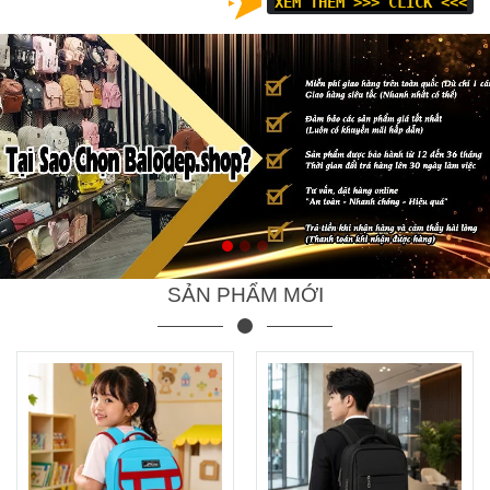
XEM THÊM >>>
CLICK <<<
SẢN PHẨM MỚI