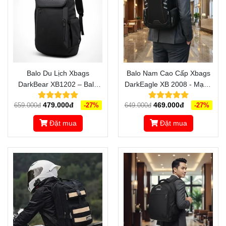
Balo Du Lịch Xbags
Balo Nam Cao Cấp Xbags
DarkBear XB1202 – Balo
DarkEagle XB 2008 - Mạnh
Cao Cấp Chống Nước,
Mẽ, Bền Bỉ, Chuẩn Chu
479.000đ
469.000đ
659.000đ
-27%
649.000đ
-27%
Sang Trọng, Đẳng Cấp
Trong Từng Tính Năng
Đặt mua
Đặt mua