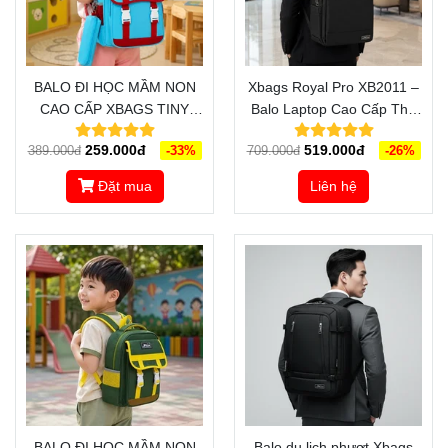
BALO ĐI HỌC MẦM NON
Xbags Royal Pro XB2011 –
CAO CẤP XBAGS TINY
Balo Laptop Cao Cấp Thể
BLUE XB 3024 DÀNH CHO
Hiện Bản Lĩnh Và Đẳng
259.000đ
519.000đ
389.000đ
-33%
709.000đ
-26%
CÁC BÉ MẦM NON
Cấp Cá Nhân
Đặt mua
Liên hệ
BALO ĐI HỌC MẦM NON
Balo du lịch phượt Xbags