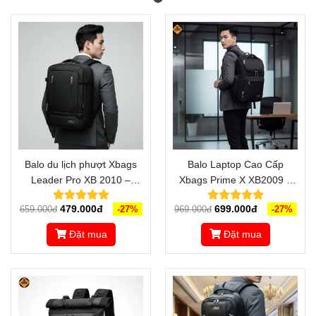
Balo du lịch phượt Xbags
Balo Laptop Cao Cấp
Leader Pro XB 2010 –
Xbags Prime X XB2009 –
Đồng hành vững vàng trên
Thiết Kế Sang Trọng, Bảo
479.000đ
699.000đ
659.000đ
-27%
969.000đ
-27%
mọi cung đường
Vệ Máy Tối Ưu
Đặt mua
Đặt mua