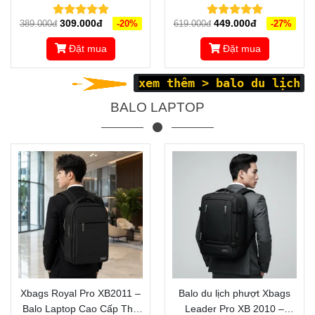
3201 - BIỂU TƯỢNG THỜI
XB 1001 - MẪU BALO DU
309.000đ
449.000đ
389.000đ
-20%
619.000đ
-27%
TRANG, TRẺ TRUNG,
LỊCH ĐẸP, THIẾT KẾ ĐA
NĂNG ĐỘNG
NĂNG DÀNH CHO DÂN
Đặt mua
Đặt mua
PHƯỢT
xem thêm
>
balo du lịch
BALO LAPTOP
Xbags Royal Pro XB2011 –
Balo du lịch phượt Xbags
Balo Laptop Cao Cấp Thể
Leader Pro XB 2010 –