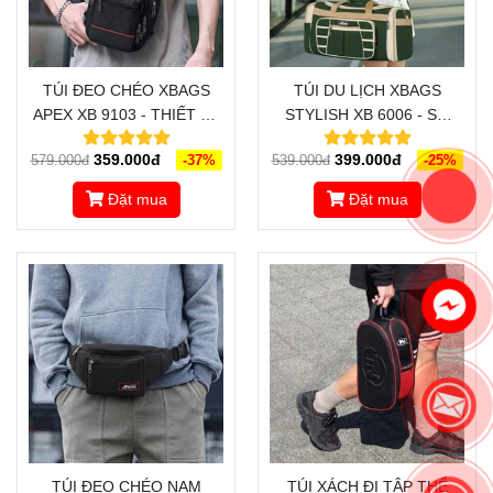
TÚI ĐEO CHÉO XBAGS
TÚI DU LỊCH XBAGS
APEX XB 9103 - THIẾT KẾ
STYLISH XB 6006 - SỰ
HIỆN ĐẠI, TIỆN LỢI VÀ
LỰA CHỌN TUYỆT VỜI
359.000đ
399.000đ
579.000đ
-37%
539.000đ
-25%
PHONG CÁCH
CHO NHỮNG CHUYẾN DU
LỊCH, CÔNG TÁC
Đặt mua
Đặt mua
TÚI ĐEO CHÉO NAM
TÚI XÁCH ĐI TẬP THỂ