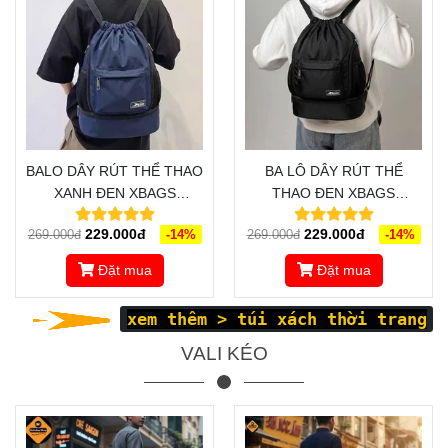
BALO DÂY RÚT THỂ THAO
BA LÔ DÂY RÚT THỂ
XANH ĐEN XBAGS
THAO ĐEN XBAGS
WISDOM XB 6005 - ĐẬM
WISDOM XB 6004 - THIẾT
229.000đ
229.000đ
269.000đ
-14%
269.000đ
-14%
CHẤT CÁ TÍNH, CHỐNG
KẾ TRẺ TRUNG, NĂNG
NƯỚC TỐT, CÓ NGĂN
ĐỘNG, CÁ TÍNH
Đặt mua
Đặt mua
ĐỰNG GIÀY
xem thêm >
túi xách thời trang
VALI KÉO