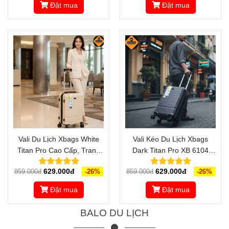
Đặt mua
Đặt mua
Vali Du Lịch Xbags White
Vali Kéo Du Lịch Xbags
Titan Pro Cao Cấp, Trang
Dark Titan Pro XB 6104
Bị Khóa TSA & Cổng USB –
Khóa TSA – Cổng Sạc USB
629.000đ
629.000đ
859.000đ
-26%
859.000đ
-26%
XB 6105
Tiện Lợi
Đặt mua
Đặt mua
BALO DU LỊCH