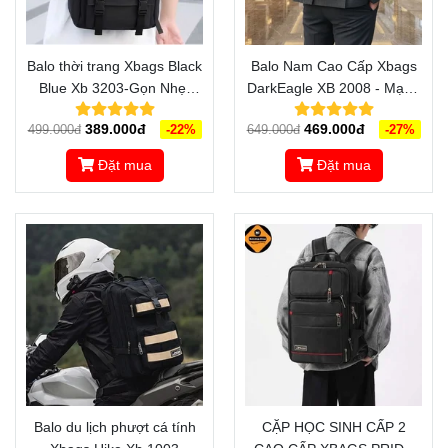
Balo thời trang Xbags Black
Balo Nam Cao Cấp Xbags
Blue Xb 3203-Gọn Nhẹ,
DarkEagle XB 2008 - Mạnh
Đẹp Mắt
Mẽ, Bền Bỉ, Chuẩn Chu
389.000đ
469.000đ
499.000đ
-22%
649.000đ
-27%
Trong Từng Tính Năng
Đặt mua
Đặt mua
Balo du lịch phượt cá tính
CẶP HỌC SINH CẤP 2