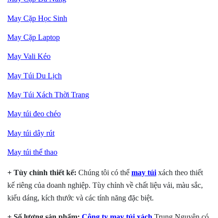
May Cặp Học Sinh
May Cặp Laptop
May Vali Kéo
May Túi Du Lịch
May Túi Xách Thời Trang
May túi
đeo chéo
May túi
dây rút
May túi thể thao
+ Tùy chỉnh thiết kế:
Chúng tôi có thể
may túi
xách
theo thiết
kế riêng của doanh nghiệp. Tùy chỉnh về chất liệu vải, màu sắc,
kiểu dáng, kích thước và các tính năng đặc biệt.
+ Số lượng sản phẩm:
Công ty may túi xách
Trung Nguyên có