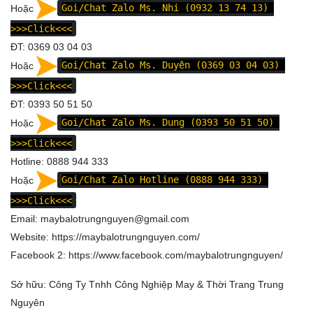
Hoặc
Goi/Chat Zalo Ms. Nhi (0932 13 74 13)
>>>Click<<<
ĐT: 0369 03 04 03
Hoặc
Goi/Chat Zalo Ms. Duyên (0369 03 04 03)
>>>Click<<<
ĐT: 0393 50 51 50
Hoặc
Goi/Chat Zalo Ms. Dung (0393 50 51 50)
>>>Click<<<
Hotline: 0888 944 333
Hoặc
Goi/Chat Zalo Hotline (0888 944 333)
>>>Click<<<
Email: maybalotrungnguyen@gmail.com
Website:
https://maybalotrungnguyen.com/
Facebook 2:
https://www.facebook.com/maybalotrungnguyen
/
Sở hữu: Công Ty Tnhh Công Nghiệp May & Thời Trang Trung
Nguyên