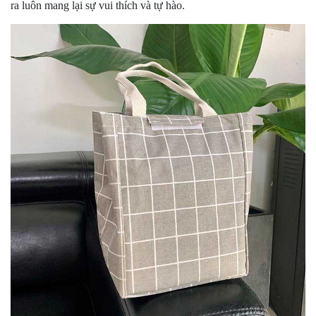
ra luôn mang lại sự vui thích và tự hào.
5 cái]
+ May Balo–Túi xách–Đồng phục theo yêu cầu: