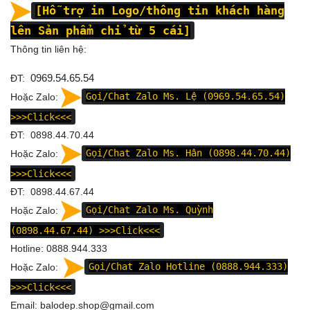
[Hỗ trợ in Logo/thông tin khách hàng
lên Sản phẩm chỉ từ 5 cái]
Thông tin liên hệ:
ĐT:
0969.54.65.54
Hoặc Zalo:
Gọi/Chat Zalo Ms. Lệ (0969.54.65.54)
>>>Click<<<
ĐT: 0898.44.70.44
Hoặc Zalo:
Gọi/Chat Zalo Ms. Hân (0898.44.70.44)
>>>Click<<<
ĐT: 0898.44.67.44
Hoặc Zalo:
Gọi/Chat Zalo Ms. Quỳnh
(0898.44.67.44)
>>>Click<<<
Hotline: 0888.944.333
Hoặc Zalo:
Gọi/Chat Zalo Hotline (0888.944.333)
>>>Click<<<
Email: balodep.shop@gmail.com