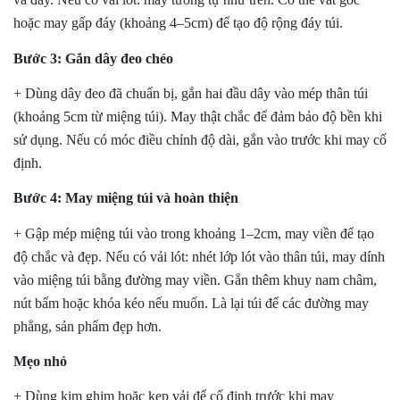
hoặc may gấp đáy (khoảng 4–5cm) để tạo độ rộng đáy túi.
Bước 3: Gắn dây đeo chéo
+ Dùng dây đeo đã chuẩn bị, gắn hai đầu dây vào mép thân túi
(khoảng 5cm từ miệng túi). May thật chắc để đảm bảo độ bền khi
sử dụng. Nếu có móc điều chỉnh độ dài, gắn vào trước khi may cố
định.
Bước 4: May miệng túi và hoàn thiện
+ Gập mép miệng túi vào trong khoảng 1–2cm, may viền để tạo
độ chắc và đẹp. Nếu có vải lót: nhét lớp lót vào thân túi, may dính
vào miệng túi bằng đường may viền. Gắn thêm khuy nam châm,
nút bấm hoặc khóa kéo nếu muốn. Là lại túi để các đường may
phẳng, sản phẩm đẹp hơn.
Mẹo nhỏ
+ Dùng kim ghim hoặc kẹp vải để cố định trước khi may