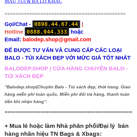
MẪU TÚI & BA LÔ KHÁC
============================================
0898.44.67.44
Gọi/Chat -
|
0888.944.333
Hotline
hoặc
Email:
balodep.shop@gmail.com
ĐỂ ĐƯỢC TƯ VẤN VÀ CUNG CẤP CÁC LOẠI
BALO - TÚI XÁCH ĐẸP VỚI MỨC GIÁ TỐT NHẤT
BALODEP.SHOP | CỬA HÀNG CHUYÊN BALO -
TÚI XÁCH ĐẸP
“Balodep.shop|
Chuyên Balo - Túi xách đẹp, thời trang. Giao
hàng miễn phí toàn quốc, Miễn phí đổi trả hàng, thanh toán
tiền khi nhận hàng”.
================================================
+ Mua lẻ hoặc làm Nhà phân phối/Đại lý bán
hàng nhãn hiệu TN Bags & Xbags: