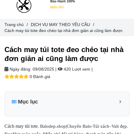
Bảo Hành 100%
Miễn Phí
Trang chủ
/
DỊCH VỤ MAY THEO YÊU CẦU
/
Cách may túi tote đeo chéo tại nhà đơn giản ai cũng làm được
Cách may túi tote đeo chéo tại nhà
đơn giản ai cũng làm được
Ngày đăng:
09/08/2025 |
420 Lượt xem
|
0 Đánh giá
Mục lục
Vì sao nên tự may túi tote tại nhà?
Các nguyên vật liệu, dụng cụ cần có để bắt đầu với cách
Cách may túi tote.
Balodep.shop|Chuyên Balo-Túi xách–Vali đẹp.
may túi tote
FreeShip toàn quốc, Miễn phí đổi trả hàng, thanh toán tiền khi