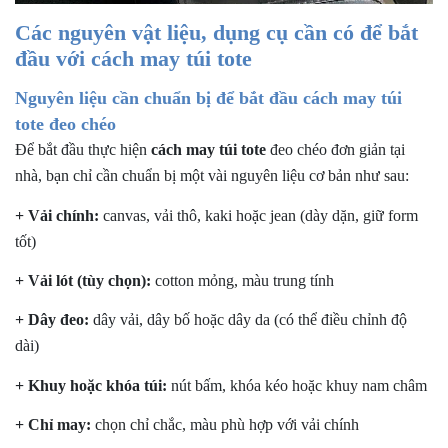
Các nguyên vật liệu, dụng cụ cần có để bắt
đầu với cách may túi tote
Nguyên liệu cần chuẩn bị để bắt đầu cách may túi
tote đeo chéo
Để bắt đầu thực hiện
cách may túi tote
đeo chéo đơn giản tại
nhà, bạn chỉ cần chuẩn bị một vài nguyên liệu cơ bản như sau:
+
Vải chính:
canvas, vải thô, kaki hoặc jean (dày dặn, giữ form
tốt)
+
Vải lót (tùy chọn):
cotton mỏng, màu trung tính
+
Dây đeo:
dây vải, dây bố hoặc dây da (có thể điều chỉnh độ
dài)
+
Khuy hoặc khóa túi:
nút bấm, khóa kéo hoặc khuy nam châm
+
Chỉ may:
chọn chỉ chắc, màu phù hợp với vải chính