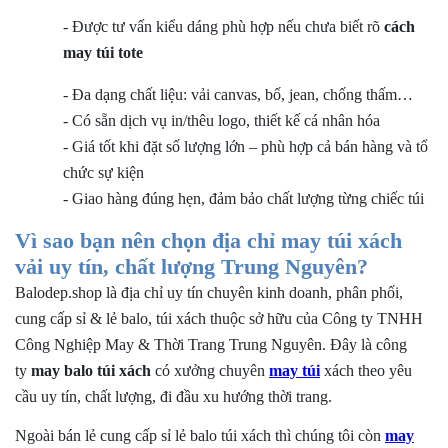
-
Được tư vấn kiểu dáng phù hợp nếu chưa biết rõ
cách
may túi tote
-
Đa dạng chất liệu: vải canvas, bố, jean, chống thấm…
-
Có sẵn dịch vụ in/thêu logo, thiết kế cá nhân hóa
-
Giá tốt khi đặt số lượng lớn – phù hợp cả bán hàng và tổ
chức sự kiện
-
Giao hàng đúng hẹn, đảm bảo chất lượng từng chiếc túi
Vì sao bạn nên chọn địa chỉ may túi xách
vải uy tín, chất lượng Trung Nguyên?
Balodep.shop là địa chỉ uy tín chuyên kinh doanh, phân phối,
cung cấp sỉ & lẻ balo, túi xách thuộc sở hữu của Công ty TNHH
Công Nghiệp May & Thời Trang Trung Nguyên. Đây là công
ty
may balo túi xách
có xưởng chuyên
may
túi
xách
theo yêu
cầu uy tín, chất lượng, đi đầu xu hướng thời trang.
Ngoài bán lẻ cung cấp sỉ lẻ balo túi xách thì chúng tôi còn
may