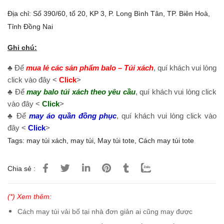
Địa chỉ: Số 390/60, tổ 20, KP 3, P. Long Bình Tân, TP. Biên Hoà,
Tỉnh Đồng Nai
Ghi chú:
♣ Để
mua lẻ các sản phẩm balo – Túi xách
, quí khách vui lòng
click vào đây <
Click
>
♣ Để
may balo túi xách theo yêu cầu
, quí khách vui lòng click
vào đây <
Click
>
♣ Để
may áo quần đồng phục
, quí khách vui lòng click vào
đây <
Click
>
Tags:
may túi xách
,
may túi
,
May túi tote
,
Cách may túi tote
Chia sẻ :
(*) Xem thêm:
Cách may túi vải bố tại nhà đơn giản ai cũng may được