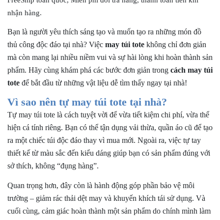
Nguyên liệu cần chuẩn bị để bắt đầu cách may túi tote
nhận hàng.
đeo chéo
Bạn là người yêu thích sáng tạo và muốn tạo ra những món đồ
Dụng cụ cần có
thủ công độc đáo tại nhà? Việc
may túi tote
không chỉ đơn giản
Hướng dẫn cách may túi tote đeo chéo từng bước
mà còn mang lại nhiều niềm vui và sự hài lòng khi hoàn thành sản
Khi nào nên chọn dịch vụ may túi tote đeo chéo tại xưởng?
phẩm. Hãy cùng khám phá các bước đơn giản
trong
cách may túi
Cần số lượng lớn, đồng bộ mẫu mã
tote
để bắt đầu từ những vật liệu dễ tìm thấy ngay tại nhà!
Thiết kế phức tạp hoặc yêu cầu kỹ thuật cao
Vì sao nên tự may túi tote tại nhà?
Muốn tiết kiệm thời gian và đảm bảo thành phẩm đẹp
Tự may túi tote là cách tuyệt vời để vừa tiết kiệm chi phí, vừa thể
Ưu điểm khi đặt may túi tote đeo chéo tại xưởng
hiện cá tính riêng. Bạn có thể tận dụng vải thừa, quần áo cũ để tạo
Vì sao bạn nên chọn địa chỉ may túi xách vải uy tín, chất
ra một chiếc túi độc đáo thay vì mua mới. Ngoài ra, việc tự tay
lượng Trung Nguyên?
thiết kế từ màu sắc đến kiểu dáng giúp bạn có sản phẩm đúng với
Liên hệ công ty sản xuất balo túi xách chất lượng cao
sở thích, không “đụng hàng”.
Trung Nguyên
Quan trọng hơn, đây còn là hành động góp phần bảo vệ môi
+ Mua lẻ hoặc làm Nhà phân phối/Đại lý bán hàng nhãn
trường – giảm rác thải dệt may và khuyến khích tái sử dụng. Và
hiệu TN Bags & Xbags:
cuối cùng, cảm giác hoàn thành một sản phẩm do chính mình làm
[Hỗ trợ in Logo/thông tin khách hàng lên Sản phẩm chỉ từ