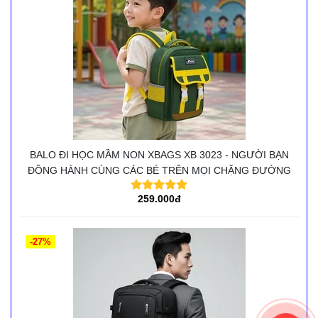
BALO ĐI HỌC MẦM NON XBAGS XB 3023 - NGƯỜI BẠN
ĐỒNG HÀNH CÙNG CÁC BÉ TRÊN MỌI CHẶNG ĐƯỜNG
259.000đ
-27%