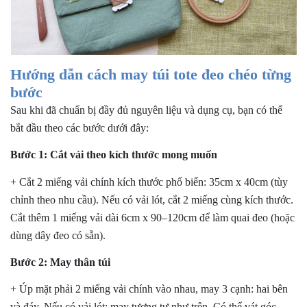
Hướng dẫn cách may túi tote đeo chéo từng
bước
Sau khi đã chuẩn bị đầy đủ nguyên liệu và dụng cụ, bạn có thể
bắt đầu theo các bước dưới đây:
Bước 1: Cắt vải theo kích thước mong muốn
+ Cắt 2 miếng vải chính kích thước phổ biến: 35cm x 40cm (tùy
chỉnh theo nhu cầu). Nếu có vải lót, cắt 2 miếng cùng kích thước.
Cắt thêm 1 miếng vải dài 6cm x 90–120cm để làm quai đeo (hoặc
dùng dây đeo có sẵn).
Bước 2: May thân túi
+ Úp mặt phải 2 miếng vải chính vào nhau, may 3 cạnh: hai bên
và đáy. Nếu có vải lót: may tương tự như trên. Có thể vát góc