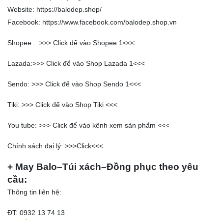
Website:
https://balodep.shop/
Facebook:
https://www.facebook.com/balodep.shop.vn
Shopee : >>>
Click để vào Shopee 1
<<<
Lazada:>>>
Click để vào Shop Lazada 1
<<<
Sendo: >>>
Click để vào Shop Sendo 1
<<<
Tiki: >>>
Click để vào Shop Tiki
<<<
You tube: >>>
Click để vào kênh xem sản phẩm
<<<
Chính sách đại lý: >>>
Click
<<<
+ May Balo–Túi xách–Đồng phục theo yêu
cầu:
Thông tin liên hệ:
ĐT: 0932 13 74 13