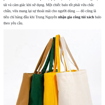
+ Mua lẻ hoặc làm Nhà phân phối/Đại lý bán hàng nhãn
tải và cảm giác khi sử dụng. Một chiếc balo tốt phải vừa chắc
hiệu TN Bags & Xbags:
chắn, vừa mang lại sự thoải mái cho người dùng — đó cũng là
[Hỗ trợ in Logo/thông tin khách hàng lên Sản phẩm chỉ từ
tiêu chí hàng đầu khi Trung Nguyên
nhận gia công túi xách
balo
5 cái]
theo yêu cầu.
+ May Balo–Túi xách–Đồng phục theo yêu cầu: