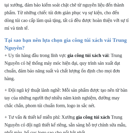
tại xưởng, đảm bảo kiểm soát chặt chẽ từ nguyên liệu đến thành
phẩm. Từ những chiếc túi đơn giản phục vụ sự kiện, cho đến
dòng túi cao cấp làm quà tặng, tất cả đều được hoàn thiện với sự tỉ
mỉ và tinh tế.
Tại sao bạn nên lựa chọn gia công túi xách vải Trung
Nguyên?
+ Uy tín hàng đầu trong lĩnh vực
gia công túi xách vải
:
Trung
Nguyên có hệ thống máy móc hiện đại, quy trình sản xuất đạt
chuẩn, đảm bảo năng suất và chất lượng ổn định cho mọi đơn
hàng.
+ Đội ngũ kỹ thuật lành nghề:
Mỗi sản phẩm được tạo nên từ bàn
tay của những người thợ nhiều năm kinh nghiệm, đường may
chắc chắn, phom túi chuẩn form, logo in sắc nét.
+ Tư vấn & thiết kế miễn phí:
Xưởng
gia công túi xách
Trung
Nguyên có đội ngũ thiết kế riêng, sẵn sàng hỗ trợ chỉnh sửa mẫu,
phối màu, bố cục logo sao cho nổi bật nhất.