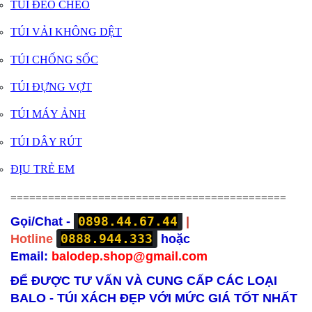
TÚI ĐEO CHÉO
TÚI VẢI KHÔNG DỆT
TÚI CHỐNG SỐC
TÚI ĐỰNG VỢT
TÚI MÁY ẢNH
TÚI DÂY RÚT
ĐỊU TRẺ EM
============================================
0898.44.67.44
Gọi/Chat -
|
0888.944.333
Hotline
hoặc
Email:
balodep.shop@gmail.com
ĐỂ ĐƯỢC TƯ VẤN VÀ CUNG CẤP CÁC LOẠI
BALO - TÚI XÁCH ĐẸP VỚI MỨC GIÁ TỐT NHẤT