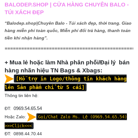
BALODEP.SHOP | CỬA HÀNG CHUYÊN BALO -
TÚI XÁCH ĐẸP
“Balodep.shop|
Chuyên Balo - Túi xách đẹp, thời trang. Giao
hàng miễn phí toàn quốc, Miễn phí đổi trả hàng, thanh toán
tiền khi nhận hàng”.
================================================
+ Mua lẻ hoặc làm Nhà phân phối/Đại lý bán
hàng nhãn hiệu TN Bags & Xbags:
[Hỗ trợ in Logo/thông tin khách hàng
lên Sản phẩm chỉ từ 5 cái]
Thông tin liên hệ:
ĐT:
0969.54.65.54
Hoặc Zalo:
Gọi/Chat Zalo Ms. Lệ (0969.54.65.54)
>>>Click<<<
ĐT: 0898.44.70.44