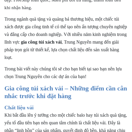
Kích thước túi xách vải gia công
khi nhận hàng.
Màu sắc khi gia công túi xách vải
Trong ngành quà tặng và quảng bá thương hiệu, một chiếc túi
Logo túi xách
xách được gia công tinh tế có thể tạo nên ấn tượng chuyên nghiệp
Các tiêu chí đánh giá 1 xưởng gia công túi xách vải chất
và đẳng cấp cho doanh nghiệp. Với nhiều năm kinh nghiệm trong
lượng
lĩnh vực
gia công túi xách
vải
, Trung Nguyên mang đến giải
Trung Nguyên – Xưởng gia công túi xách vải uy tín chất
pháp trọn gói từ thiết kế, lựa chọn chất liệu đến sản xuất hàng
lượng số 1
loạt.
Trung Nguyên là ai?
Trong bài viết này chúng tôi sẽ cho bạn biết tại sao bạn nên lựa
Tại sao bạn nên lựa chọn gia công túi xách vải Trung
chọn Trung Nguyên cho các dự án của bạn!
Nguyên?
Gia công túi xách vải – Những điểm cần cân
Các loại túi xách vải Trung Nguyên nhận gia công
nhắc trước khi đặt hàng
Cùng xem qua khách hàng tiêu biểu mà Trung Nguyên
đã và đang hợp tác
Chất liệu vải
Trung Nguyên địa chỉ gia công túi xách balo đáng tin
Khi bắt đầu lên ý tưởng cho một chiếc balo hay túi xách quà tặng,
cậy cho khách hàng
yếu tố đầu tiên bạn nên quan tâm chính là chất liệu vải. Đây là
Liên hệ công ty gia công túi xách vải uy tín chất lượng
phần “linh hồn” của sản phẩm, quyết định độ bền, khả năng chịu