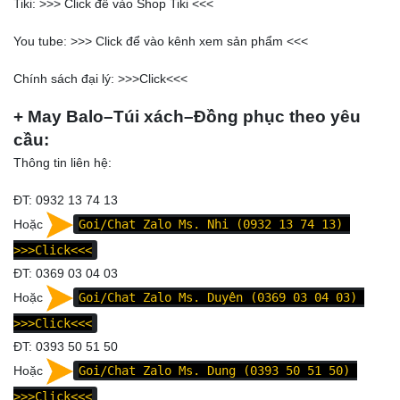
Tiki: >>>
Click để vào Shop Tiki
<<<
You tube: >>>
Click để vào kênh xem sản phẩm
<<<
Chính sách đại lý: >>>
Click
<<<
+ May Balo–Túi xách–Đồng phục theo yêu
cầu:
Thông tin liên hệ:
ĐT: 0932 13 74 13
Hoặc
Goi/Chat Zalo Ms. Nhi (0932 13 74 13)
>>>Click<<<
ĐT: 0369 03 04 03
Hoặc
Goi/Chat Zalo Ms. Duyên (0369 03 04 03)
>>>Click<<<
ĐT: 0393 50 51 50
Hoặc
Goi/Chat Zalo Ms. Dung (0393 50 51 50)
>>>Click<<<