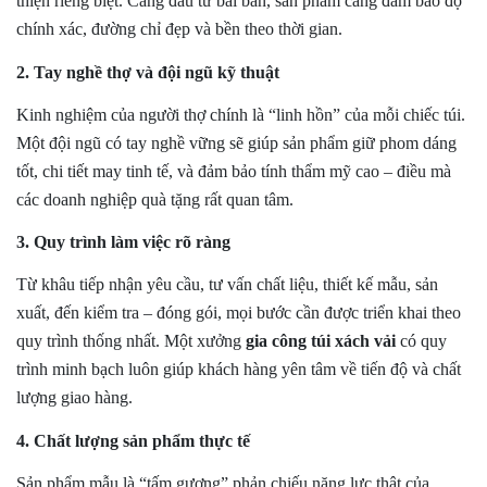
thiện riêng biệt. Càng đầu tư bài bản, sản phẩm càng đảm bảo độ
chính xác, đường chỉ đẹp và bền theo thời gian.
2. Tay nghề thợ và đội ngũ kỹ thuật
Kinh nghiệm của người thợ chính là “linh hồn” của mỗi chiếc túi.
Một đội ngũ có tay nghề vững sẽ giúp sản phẩm giữ phom dáng
tốt, chi tiết may tinh tế, và đảm bảo tính thẩm mỹ cao – điều mà
các doanh nghiệp quà tặng rất quan tâm.
3. Quy trình làm việc rõ ràng
Từ khâu tiếp nhận yêu cầu, tư vấn chất liệu, thiết kế mẫu, sản
xuất, đến kiểm tra – đóng gói, mọi bước cần được triển khai theo
quy trình thống nhất. Một xưởng
gia công túi xách
vải
có quy
trình minh bạch luôn giúp khách hàng yên tâm về tiến độ và chất
lượng giao hàng.
4. Chất lượng sản phẩm thực tế
Sản phẩm mẫu là “tấm gương” phản chiếu năng lực thật của