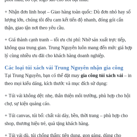
+ Nhận đơn linh hoạt – Giao hàng toàn quốc:
Dù đơn nhỏ hay số
lượng lớn, chúng tôi đều cam kết tiến độ nhanh, đóng gói cẩn
thận, giao tận nơi theo yêu cầu.
+ Giá thành cạnh tranh – tối ưu chi phí:
Nhờ sản xuất trực tiếp,
không qua trung gian. Trung Nguyên luôn mang đến mức giá hợp
lý cùng nhiều ưu đãi cho khách hàng doanh nghiệp.
Các loại túi xách vải Trung Nguyên nhận gia công
Tại Trung Nguyên, bạn có thể đặt may
gia công túi xách
vải
– in
theo mọi kiểu dáng, kích thước và mục đích sử dụng:
+ Túi vải không dệt:
nhẹ, thân thiện môi trường, phù hợp cho hội
chợ, sự kiện quảng cáo.
+ Túi canvas, túi bố:
chất vải dày, bền, thời trang – phù hợp cho
shop, thương hiệu trẻ, quà tặng khách hàng.
+ Túi vải dù, túi chống thấm:
tiện dụng, gọn gàng, dùng cho