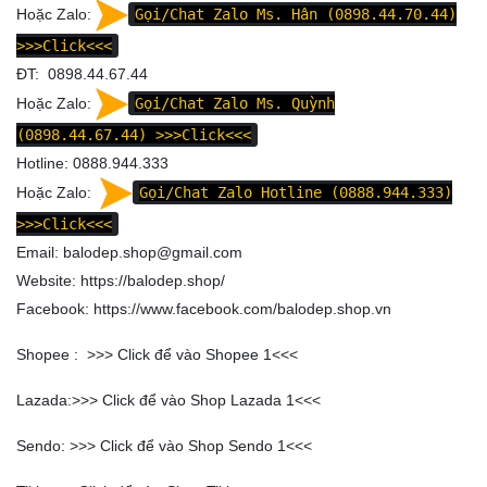
Hoặc Zalo:
Gọi/Chat Zalo Ms. Hân (0898.44.70.44)
>>>Click<<<
ĐT: 0898.44.67.44
Hoặc Zalo:
Gọi/Chat Zalo Ms. Quỳnh
(0898.44.67.44)
>>>Click<<<
Hotline: 0888.944.333
Hoặc Zalo:
Gọi/Chat Zalo Hotline (0888.944.333)
>>>Click<<<
Email: balodep.shop@gmail.com
Website:
https://balodep.shop/
Facebook:
https://www.facebook.com/balodep.shop.vn
Shopee : >>>
Click để vào Shopee 1
<<<
Lazada:>>>
Click để vào Shop Lazada 1
<<<
Sendo: >>>
Click để vào Shop Sendo 1
<<<