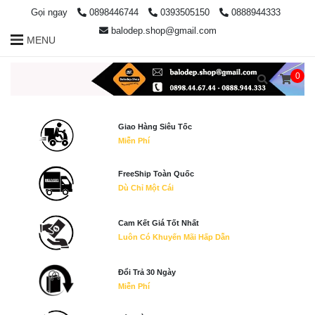
Gọi ngay
0898446744
0393505150
0888944333
balodep.shop@gmail.com
MENU
0
Giao Hàng Siêu Tốc
Miễn Phí
FreeShip Toàn Quốc
Dù Chỉ Một Cái
Cam Kết Giá Tốt Nhất
Luôn Có Khuyến Mãi Hấp Dẫn
Đổi Trả 30 Ngày
Miễn Phí