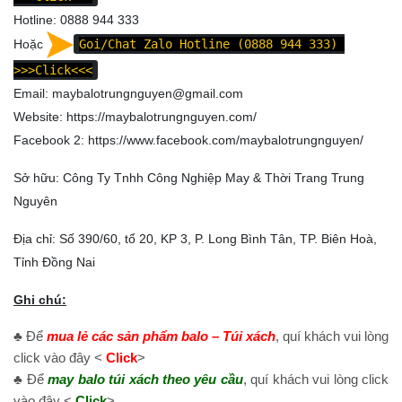
Hotline: 0888 944 333
Hoặc
Goi/Chat Zalo Hotline (0888 944 333)
>>>Click<<<
Email: maybalotrungnguyen@gmail.com
Website:
https://maybalotrungnguyen.com/
Facebook 2:
https://www.facebook.com/maybalotrungnguyen
/
Sở hữu: Công Ty Tnhh Công Nghiệp May & Thời Trang Trung
Nguyên
Địa chỉ: Số 390/60, tổ 20, KP 3, P. Long Bình Tân, TP. Biên Hoà,
Tỉnh Đồng Nai
Ghi chú:
♣ Để
mua lẻ các sản phẩm balo – Túi xách
, quí khách vui lòng
click vào đây <
Click
>
♣ Để
may balo túi xách theo yêu cầu
, quí khách vui lòng click
vào đây <
Click
>