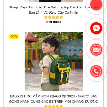
Xbags Royal Pro XB2011 – Balo Laptop Cao Cấp Thể Hiện
Bản Lĩnh Và Đẳng Cấp Cá Nhân
519.000đ
-33%
BALO ĐI HỌC MẦM NON XBAGS XB 3023 - NGƯỜI BẠN
ĐỒNG HÀNH CÙNG CÁC BÉ TRÊN MỌI CHẶNG ĐƯỜNG