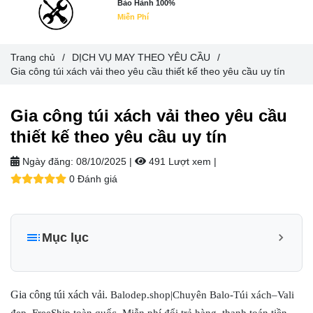
Bảo Hành 100%
Miễn Phí
Trang chủ
/
DỊCH VỤ MAY THEO YÊU CẦU
/
Gia công túi xách vải theo yêu cầu thiết kế theo yêu cầu uy tín
Gia công túi xách vải theo yêu cầu
thiết kế theo yêu cầu uy tín
Ngày đăng:
08/10/2025 |
491 Lượt xem
|
0 Đánh giá
Mục lục
Gia công túi xách vải – Những điểm cần cân nhắc trước khi
đặt hàng
Gia công túi xách vải.
Balodep.shop|Chuyên Balo-Túi xách–Vali
Chất liệu vải
đẹp. FreeShip toàn quốc, Miễn phí đổi trả hàng, thanh toán tiền