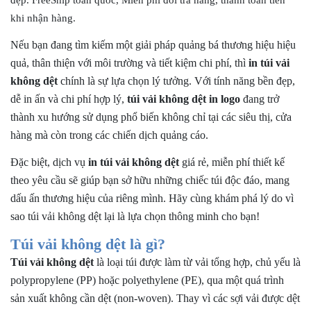
Lý do nên chọn công ty sản xuất túi vải không dệt uy tín
khi nhận hàng.
Bảng giá in túi vải không dệt và cách tính chi phí in ấn
Nếu bạn đang tìm kiếm một giải pháp quảng bá thương hiệu hiệu
Những vấn đề khách hàng cần lưu ý khi in túi vải không dệt
quả, thân thiện với môi trường và tiết kiệm chi phí, thì
in túi vải
không dệt
chính là sự lựa chọn lý tưởng. Với tính năng bền đẹp,
1. Chất liệu và loại túi vải không dệt
dễ in ấn và chi phí hợp lý,
túi vải không dệt in logo
đang trở
2. Kích thước và mẫu mã in túi vải không dệt
thành xu hướng sử dụng phổ biến không chỉ tại các siêu thị, cửa
3. Quy trình in ấn
hàng mà còn trong các chiến dịch quảng cáo.
4. In logo và thông điệp thương hiệu
5. Giá thành và thời gian giao hàng
Đặc biệt, dịch vụ
in túi vải không dệt
giá rẻ, miễn phí thiết kế
theo yêu cầu sẽ giúp bạn sở hữu những chiếc túi độc đáo, mang
6. Lựa chọn nhà cung cấp uy tín
dấu ấn thương hiệu của riêng mình. Hãy cùng khám phá lý do vì
Giới thiệu địa chỉ in túi vải không dệt uy tín chất lượng
sao túi vải không dệt lại là lựa chọn thông minh cho bạn!
Liên hệ công ty in túi vải không dệt chất lượng cao Trung
Nguyên
Túi vải không dệt là gì?
+ Mua lẻ hoặc làm Nhà phân phối/Đại lý bán hàng nhãn
Túi vải không dệt
là loại túi được làm từ vải tổng hợp, chủ yếu là
hiệu TN Bags & Xbags:
polypropylene (PP) hoặc polyethylene (PE), qua một quá trình
sản xuất không cần dệt (non-woven). Thay vì các sợi vải được dệt
[Hỗ trợ in Logo/thông tin khách hàng lên Sản phẩm chỉ từ