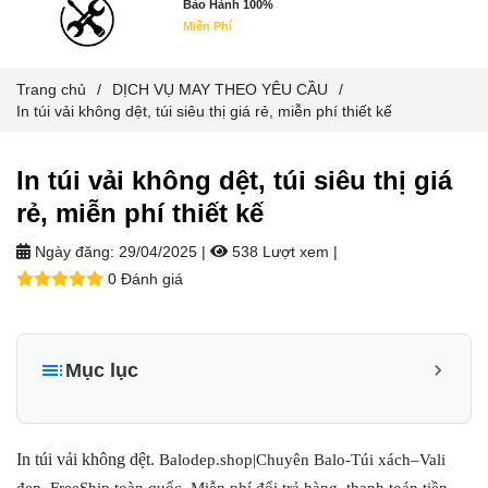
Bảo Hành 100%
Miễn Phí
Trang chủ
/
DỊCH VỤ MAY THEO YÊU CẦU
/
In túi vải không dệt, túi siêu thị giá rẻ, miễn phí thiết kế
In túi vải không dệt, túi siêu thị giá
rẻ, miễn phí thiết kế
Ngày đăng:
29/04/2025 |
538 Lượt xem
|
0 Đánh giá
Mục lục
Túi vải không dệt là gì?
In túi vải không dệt - Giải pháp hoàn hảo cho quảng cáo và
In túi vải không dệt.
Balodep.shop|Chuyên Balo-Túi xách–Vali
bảo vệ môi trường
đẹp. FreeShip toàn quốc, Miễn phí đổi trả hàng, thanh toán tiền