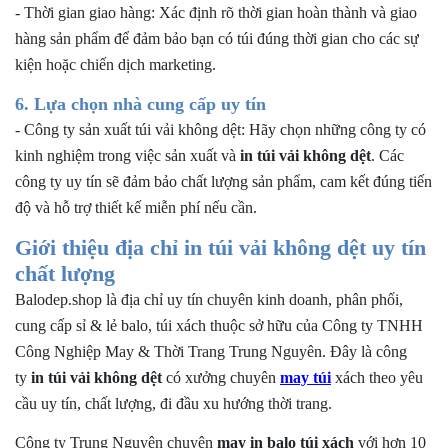
-
Thời gian giao hàng: Xác định rõ thời gian hoàn thành và giao
hàng sản phẩm để đảm bảo bạn có túi đúng thời gian cho các sự
kiện hoặc chiến dịch marketing.
6. Lựa chọn nhà cung cấp uy tín
-
Công ty sản xuất túi vải không dệt: Hãy chọn những công ty có
kinh nghiệm trong việc sản xuất và
in túi vải không dệt
. Các
công ty uy tín sẽ đảm bảo chất lượng sản phẩm, cam kết đúng tiến
độ và hỗ trợ thiết kế miễn phí nếu cần.
Giới thiệu địa chỉ in túi vải không dệt uy tín
chất lượng
Balodep.shop là địa chỉ uy tín chuyên kinh doanh, phân phối,
cung cấp sỉ & lẻ balo, túi xách thuộc sở hữu của Công ty TNHH
Công Nghiệp May & Thời Trang Trung Nguyên. Đây là công
ty
in túi vải không dệt
có xưởng chuyên
may
túi
xách
theo yêu
cầu uy tín, chất lượng, đi đầu xu hướng thời trang.
Công ty Trung Nguyên chuyên
may in balo túi xách
với hơn 10