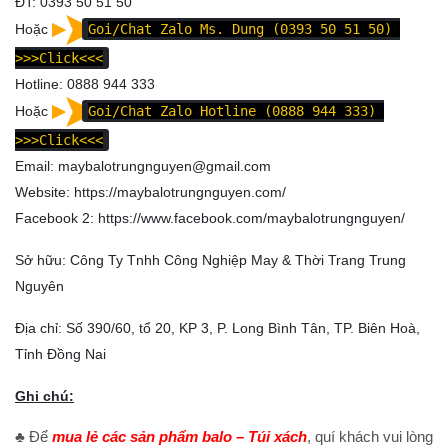
ĐT: 0393 50 51 50
Hoặc
Goi/Chat Zalo Ms. Dung (0393 50 51 50)
>>>Click<<<
Hotline: 0888 944 333
Hoặc
Goi/Chat Zalo Hotline (0888 944 333)
>>>Click<<<
Email: maybalotrungnguyen@gmail.com
Website:
https://maybalotrungnguyen.com/
Facebook 2:
https://www.facebook.com/maybalotrungnguyen
/
Sở hữu: Công Ty Tnhh Công Nghiệp May & Thời Trang Trung
Nguyên
Địa chỉ: Số 390/60, tổ 20, KP 3, P. Long Bình Tân, TP. Biên Hoà,
Tỉnh Đồng Nai
Ghi chú:
♣ Để
mua lẻ các sản phẩm balo – Túi xách
, quí khách vui lòng