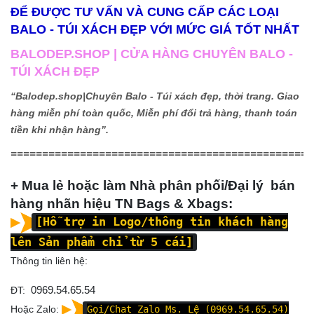
ĐỂ ĐƯỢC TƯ VẤN VÀ CUNG CẤP CÁC LOẠI
BALO - TÚI XÁCH ĐẸP VỚI MỨC GIÁ TỐT NHẤT
BALODEP.SHOP | CỬA HÀNG CHUYÊN BALO -
TÚI XÁCH ĐẸP
“Balodep.shop|
Chuyên Balo - Túi xách đẹp, thời trang. Giao
hàng miễn phí toàn quốc, Miễn phí đổi trả hàng, thanh toán
tiền khi nhận hàng”.
================================================
+ Mua lẻ hoặc làm Nhà phân phối/Đại lý bán
hàng nhãn hiệu TN Bags & Xbags:
[Hỗ trợ in Logo/thông tin khách hàng
lên Sản phẩm chỉ từ 5 cái]
Thông tin liên hệ:
ĐT:
0969.54.65.54
Hoặc Zalo:
Gọi/Chat Zalo Ms. Lệ (0969.54.65.54)