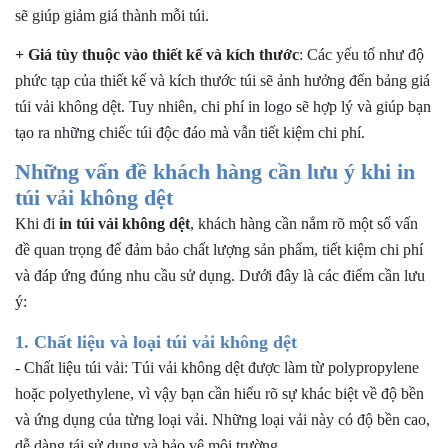
sẽ giúp giảm giá thành mỗi túi.
+ Giá tùy thuộc vào thiết kế và kích thước
: Các yếu tố như độ
phức tạp của thiết kế và kích thước túi sẽ ảnh hưởng đến bảng giá
túi vải không dệt. Tuy nhiên, chi phí in logo sẽ hợp lý và giúp bạn
tạo ra những chiếc túi độc đáo mà vẫn tiết kiệm chi phí.
Những vấn đề khách hàng cần lưu ý khi in
túi vải không dệt
Khi đi
in túi vải không dệt
, khách hàng cần nắm rõ một số vấn
đề quan trọng để đảm bảo chất lượng sản phẩm, tiết kiệm chi phí
và đáp ứng đúng nhu cầu sử dụng. Dưới đây là các điểm cần lưu
ý:
1. Chất liệu và loại túi vải không dệt
-
Chất liệu túi vải: Túi vải không dệt được làm từ polypropylene
hoặc polyethylene, vì vậy bạn cần hiểu rõ sự khác biệt về độ bền
và ứng dụng của từng loại vải. Những loại vải này có độ bền cao,
dễ dàng tái sử dụng và bảo vệ môi trường.