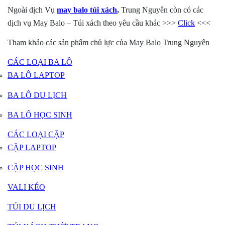
Ngoài dịch Vụ
may balo túi xách
,
Trung Nguyên còn có các
dịch vụ May Balo – Túi xách theo yêu cầu khác >>>
Click
<<<
Tham khảo các sản phẩm chủ lực của May Balo Trung Nguyên
CÁC LOẠI BA LÔ
BA LÔ LAPTOP
BA LÔ DU LỊCH
BA LÔ HỌC SINH
CÁC LOẠI CẶP
CẶP LAPTOP
CẶP HỌC SINH
VALI KÉO
TÚI DU LỊCH