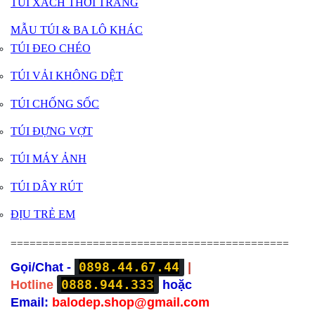
TÚI XÁCH THỜI TRANG
MẪU TÚI & BA LÔ KHÁC
TÚI ĐEO CHÉO
TÚI VẢI KHÔNG DỆT
TÚI CHỐNG SỐC
TÚI ĐỰNG VỢT
TÚI MÁY ẢNH
TÚI DÂY RÚT
ĐỊU TRẺ EM
============================================
0898.44.67.44
Gọi/Chat -
|
0888.944.333
Hotline
hoặc
Email:
balodep.shop@gmail.com