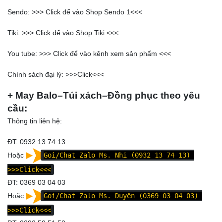
Sendo: >>>
Click để vào Shop Sendo 1
<<<
Tiki: >>>
Click để vào Shop Tiki
<<<
You tube: >>>
Click để vào kênh xem sản phẩm
<<<
Chính sách đại lý: >>>
Click
<<<
+ May Balo–Túi xách–Đồng phục theo yêu
cầu:
Thông tin liên hệ:
ĐT: 0932 13 74 13
Hoặc
Goi/Chat Zalo Ms. Nhi (0932 13 74 13)
>>>Click<<<
ĐT: 0369 03 04 03
Hoặc
Goi/Chat Zalo Ms. Duyên (0369 03 04 03)
>>>Click<<<