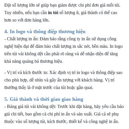
Đặt số lượng lớn sẽ giúp bạn giảm được chi phí đơn giá mỗi túi.
Tuy nhiên, nếu bạn cần
in túi
số lượng ít, giá thành có thể cao
hơn so với đơn hàng lớn.
4. In logo và thông điệp thương hiệu
-
Chất lượng in ấn: Đảm bảo rằng công ty in ấn sử dụng công
nghệ hiện đại để đảm bảo chất lượng in sắc nét, bền màu. In logo
trên túi vải không dệt cần phải rõ ràng và dễ nhận diện để tăng
khả năng quảng bá thương hiệu.
-
Vị trí và kích thước in: Xác định vị trí in logo và thông điệp sao
cho phù hợp, dễ nhìn và gây ấn tượng với khách hàng. Vị trí
thường thấy là ở mặt trước của túi hoặc gần quai.
5. Giá thành và thời gian giao hàng
-
Bảng giá túi vải không dệt: Trước khi đặt hàng, hãy yêu cầu báo
giá chi tiết, bao gồm cả chi phí in ấn và sản xuất. Giá cả sẽ phụ
thuộc vào số lượng túi, kích thước, thiết kế và công nghệ in ấn.