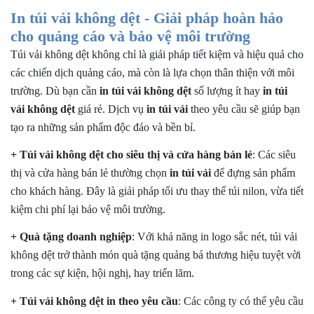
In túi vải không dệt - Giải pháp hoàn hảo
cho quảng cáo và bảo vệ môi trường
Túi vải không dệt không chỉ là giải pháp tiết kiệm và hiệu quả cho
các chiến dịch quảng cáo, mà còn là lựa chọn thân thiện với môi
trường. Dù bạn cần
in túi vải không dệt
số lượng ít hay
in túi
vải không dệt
giá rẻ. Dịch vụ
in túi vải
theo yêu cầu sẽ giúp bạn
tạo ra những sản phẩm độc đáo và bền bỉ.
+ Túi vải không dệt cho siêu thị và cửa hàng bán lẻ
: Các siêu
thị và cửa hàng bán lẻ thường chọn
in túi vải
để đựng sản phẩm
cho khách hàng. Đây là giải pháp tối ưu thay thế túi nilon, vừa tiết
kiệm chi phí lại bảo vệ môi trường.
+ Quà tặng doanh nghiệp
: Với khả năng in logo sắc nét, túi vải
không dệt trở thành món quà tặng quảng bá thương hiệu tuyệt vời
trong các sự kiện, hội nghị, hay triển lãm.
+ Túi vải không dệt in theo yêu cầu
: Các công ty có thể yêu cầu