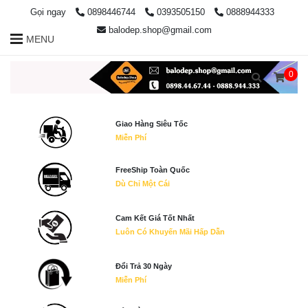
Gọi ngay
0898446744
0393505150
0888944333
balodep.shop@gmail.com
MENU
0
Giao Hàng Siêu Tốc
Miễn Phí
FreeShip Toàn Quốc
Dù Chỉ Một Cái
Cam Kết Giá Tốt Nhất
Luôn Có Khuyến Mãi Hấp Dẫn
Đổi Trả 30 Ngày
Miễn Phí