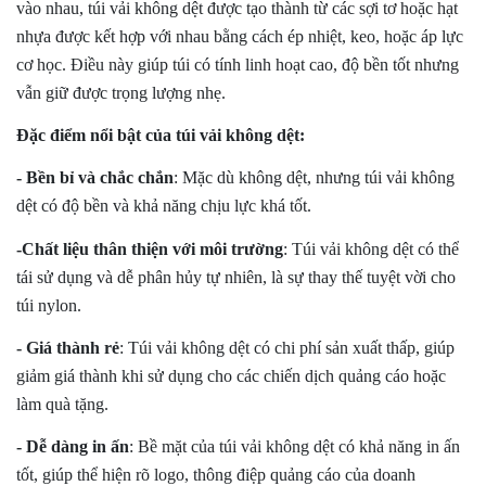
5 cái]
vào nhau, túi vải không dệt được tạo thành từ các sợi tơ hoặc hạt
+ May Balo–Túi xách–Đồng phục theo yêu cầu:
nhựa được kết hợp với nhau bằng cách ép nhiệt, keo, hoặc áp lực
cơ học. Điều này giúp túi có tính linh hoạt cao, độ bền tốt nhưng
vẫn giữ được trọng lượng nhẹ.
Đặc điểm nổi bật của túi vải không dệt:
- Bền bỉ và chắc chắn
: Mặc dù không dệt, nhưng túi vải không
dệt có độ bền và khả năng chịu lực khá tốt.
-Chất liệu thân thiện với môi trường
: Túi vải không dệt có thể
tái sử dụng và dễ phân hủy tự nhiên, là sự thay thế tuyệt vời cho
túi nylon.
- Giá thành rẻ
: Túi vải không dệt có chi phí sản xuất thấp, giúp
giảm giá thành khi sử dụng cho các chiến dịch quảng cáo hoặc
làm quà tặng.
- Dễ dàng in ấn
: Bề mặt của túi vải không dệt có khả năng in ấn
tốt, giúp thể hiện rõ logo, thông điệp quảng cáo của doanh