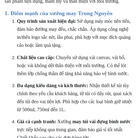
sản phẩm tiện dụng, thẩm mỹ và thân thiện với môi trường.
1. Điểm mạnh của xưởng may Trung Nguyên
Quy trình sản xuất hiện đại:
Sử dụng máy móc tiên tiến,
đảm bảo đường may đều, chắc chắn. Áp dụng công nghệ
in/thêu logo sắc nét, lâu phai, phù hợp với mục đích quảng
cáo hoặc làm quà tặng.
Chất liệu cao cấp:
Chuyên sử dụng vải canvas, vải bố,
hoặc vải không dệt thân thiện với môi trường. Có thể lót
thêm lớp chống thấm để tăng khả năng bảo vệ bình nước.
Đa dạng kiểu dáng và kích thước:
Nhận thiết kế túi tùy
chỉnh theo yêu cầu khách hàng, từ túi có dây rút, quai xách
đến túi đeo vai tiện lợi. Phù hợp cho các loại bình giữ nhiệt
từ 500ml, 750ml đến 1L.
Giá cả cạnh tranh:
Xưởng
may túi vải đựng bình nước
trực tiếp không qua trung gian, đảm bảo giá sỉ tốt nhất.
Chiết khấu cao cho các đơn hàng lớn.