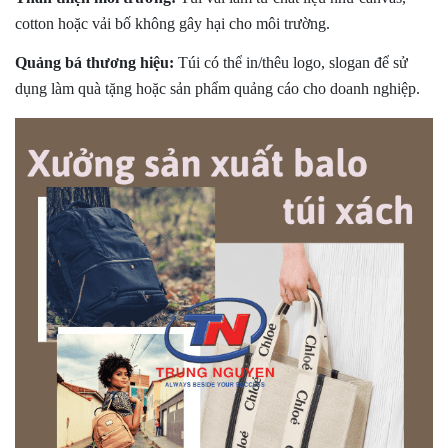
Trung Nguyên
cotton hoặc vải bố không gây hại cho môi trường.
+ Mua lẻ hoặc làm Nhà phân phối/Đại lý bán hàng nhãn
hiệu TN Bags & Xbags:
Quảng bá thương hiệu:
Túi có thể in/thêu logo, slogan để sử
dụng làm quà tặng hoặc sản phẩm quảng cáo cho doanh nghiệp.
[Hỗ trợ in Logo/thông tin khách hàng lên Sản phẩm chỉ từ
5 cái]
+ May Balo–Túi xách–Đồng phục theo yêu cầu: