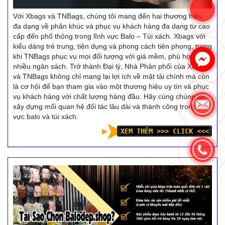
Với Xbags và TNBags, chúng tôi mang đến hai thương hiệu
đa dạng về phân khúc và phục vụ khách hàng đa dạng từ cao
cấp đến phổ thông trong lĩnh vực Balo – Túi xách. Xbags với
kiểu dáng trẻ trung, tiện dụng và phong cách tiên phong, trong
khi TNBags phục vụ mọi đối tượng với giá mềm, phù hợp với
nhiều ngân sách. Trở thành Đại lý, Nhà Phân phối của Xbags
và TNBags không chỉ mang lại lợi ích về mặt tài chính mà còn
là cơ hội để bạn tham gia vào một thương hiệu uy tín và phục
vụ khách hàng với chất lượng hàng đầu. Hãy cùng chúng tôi
xây dựng mối quan hệ đối tác lâu dài và thành công trong lĩnh
vực balo và túi xách.
XEM THÊM >>> CLICK <<<