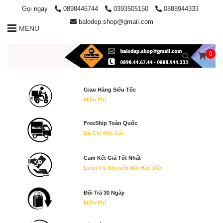
Gọi ngay
0898446744
0393505150
0888944333
balodep.shop@gmail.com
MENU
0
Giao Hàng Siêu Tốc
Miễn Phí
FreeShip Toàn Quốc
Dù Chỉ Một Cái
Cam Kết Giá Tốt Nhất
Luôn Có Khuyến Mãi Hấp Dẫn
Đổi Trả 30 Ngày
Miễn Phí