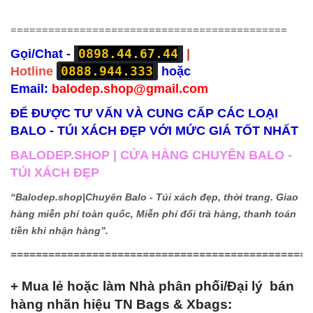
============================================
0898.44.67.44
Gọi/Chat -
|
0888.944.333
Hotline
hoặc
Email:
balodep.shop@gmail.com
ĐỂ ĐƯỢC TƯ VẤN VÀ CUNG CẤP CÁC LOẠI
BALO - TÚI XÁCH ĐẸP VỚI MỨC GIÁ TỐT NHẤT
BALODEP.SHOP | CỬA HÀNG CHUYÊN BALO -
TÚI XÁCH ĐẸP
“Balodep.shop|
Chuyên Balo - Túi xách đẹp, thời trang. Giao
hàng miễn phí toàn quốc, Miễn phí đổi trả hàng, thanh toán
tiền khi nhận hàng”.
================================================
+ Mua lẻ hoặc làm Nhà phân phối/Đại lý bán
hàng nhãn hiệu TN Bags & Xbags: