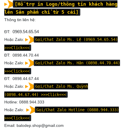
[Hỗ trợ in Logo/thông tin khách hàng
lên Sản phẩm chỉ từ 5 cái]
Thông tin liên hệ:
ĐT:
0969.54.65.54
Hoặc Zalo:
Gọi/Chat Zalo Ms. Lệ (0969.54.65.54)
>>>Click<<<
ĐT: 0898.44.70.44
Hoặc Zalo:
Gọi/Chat Zalo Ms. Hân (0898.44.70.44)
>>>Click<<<
ĐT: 0898.44.67.44
Hoặc Zalo:
Gọi/Chat Zalo Ms. Quỳnh
(0898.44.67.44)
>>>Click<<<
Hotline: 0888.944.333
Hoặc Zalo:
Gọi/Chat Zalo Hotline (0888.944.333)
>>>Click<<<
Email: balodep.shop@gmail.com