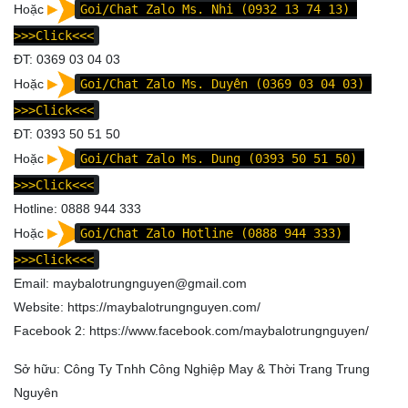
Hoặc
Goi/Chat Zalo Ms. Nhi (0932 13 74 13)
>>>Click<<<
ĐT: 0369 03 04 03
Hoặc
Goi/Chat Zalo Ms. Duyên (0369 03 04 03)
>>>Click<<<
ĐT: 0393 50 51 50
Hoặc
Goi/Chat Zalo Ms. Dung (0393 50 51 50)
>>>Click<<<
Hotline: 0888 944 333
Hoặc
Goi/Chat Zalo Hotline (0888 944 333)
>>>Click<<<
Email: maybalotrungnguyen@gmail.com
Website:
https://maybalotrungnguyen.com/
Facebook 2:
https://www.facebook.com/maybalotrungnguyen
/
Sở hữu: Công Ty Tnhh Công Nghiệp May & Thời Trang Trung
Nguyên