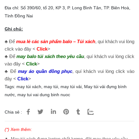
Địa chỉ: Số 390/60, tổ 20, KP 3, P. Long Bình Tân, TP. Biên Hoà,
Tỉnh Đồng Nai
Ghi chú:
♣ Để
mua lẻ các sản phẩm balo – Túi xách
, quí khách vui lòng
click vào đây <
Click
>
♣ Để
may balo túi xách theo yêu cầu
, quí khách vui lòng click
vào đây <
Click
>
♣ Để
may áo quần đồng phục
, quí khách vui lòng click vào
đây <
Click
>
Tags:
may túi xách
,
may túi
,
may túi vải
,
May túi vải đựng bình
nước
,
may tui vai dung binh nuoc
Chia sẻ :
(*) Xem thêm:
May túi xách đựng laptop chất lượng, đặt may theo yêu cầu