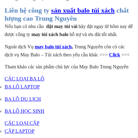
Liên hệ công ty
sản xuất balo túi xách
chất
lượng cao Trung Nguyên
Nếu bạn có nhu cầu
đặt may túi vải​​​​​​​
hãy đặt ngay từ hôm nay để
được công ty
may túi xách balo
hỗ trợ và ưu đãi tốt nhất.
Ngoài dịch Vụ
may balo túi xách
,
Trung Nguyên còn có các
dịch vụ May Balo – Túi xách theo yêu cầu khác >>>
Click
<<<
Tham khảo các sản phẩm chủ lực của May Balo Trung Nguyên
CÁC LOẠI BA LÔ
BA LÔ LAPTOP
BA LÔ DU LỊCH
BA LÔ HỌC SINH
CÁC LOẠI CẶP
CẶP LAPTOP