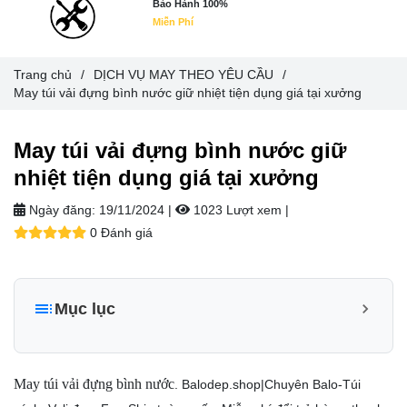
Bảo Hành 100%
Miễn Phí
Trang chủ
/
DỊCH VỤ MAY THEO YÊU CẦU
/
May túi vải đựng bình nước giữ nhiệt tiện dụng giá tại xưởng
May túi vải đựng bình nước giữ
nhiệt tiện dụng giá tại xưởng
Ngày đăng:
19/11/2024 |
1023 Lượt xem
|
0 Đánh giá
Mục lục
1. Lợi ích của túi vải đựng bình nước giữ nhiệt
2. Các yếu tố cần lưu ý khi đặt may túi vải đựng bình nước
May túi vải đựng bình nước
.
Balodep.shop|Chuyên Balo-Túi