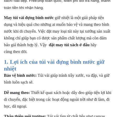
Chất liệu vải may túi đựng bình nước
xách–Vali đẹp. FreeShip toàn quốc, Miễn phí đổi trả hàng, thanh
toán tiền khi nhận hàng.
Kích thước túi:
Thiết kế túi:
May túi vải đựng bình nước
giữ nhiệt là một giải pháp tiện
Trang trí:
dụng và hiệu quả cho những ai muốn bảo vệ và mang theo bình
Số lượng đặt hàng:
nước khi di chuyển. Việc đặt may loại túi này tại xưởng sản xuất
không chỉ giúp bạn có được sản phẩm chất lượng mà còn đảm
3. Giá tại xưởng sản xuất túi vải
bảo giá thành hợp lý. Vậy
đặt may túi xách ở đâu
hãy
4. Lợi ích đặt may tại xưởng may túi vải đựng bình nước
cùng theo dõi.
5. Gợi ý xưởng may túi vải đựng bình nước uy tín
1. Lợi ích của túi vải đựng bình nước giữ
Xưởng may Trung Nguyên - may túi vải đựng bình nước
nhiệt
giữ nhiệt
Bảo vệ bình nước:
Túi vải giúp tránh trầy xước, va đập, và giữ
1. Điểm mạnh của xưởng may Trung Nguyên
bình luôn sạch sẽ.
2. Dịch vụ nổi bật
3. Quy trình đặt hàng tại Trung Nguyên
Dễ mang theo:
Thiết kế quai xách hoặc dây đeo giúp tiện lợi khi
di chuyển, đặc biệt trong các hoạt động ngoài trời như đi làm, đi
Những lợi ích bạn có được khi may túi vải đựng bình
nước tại Trung Nguyên?
học, dã ngoại.
Liên hệ công ty sản xuất balo túi xách chất lượng cao
Thân thiện môi trường:
Túi vải làm từ chất liệu như canvas,