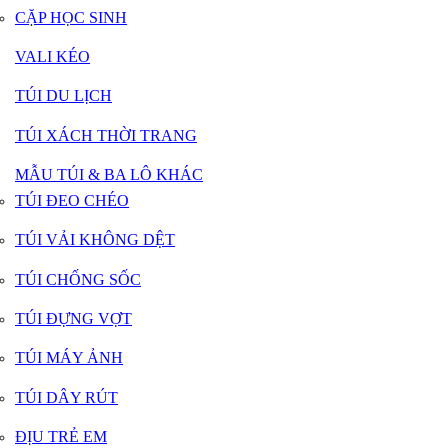
CẶP HỌC SINH
VALI KÉO
TÚI DU LỊCH
TÚI XÁCH THỜI TRANG
MẪU TÚI & BA LÔ KHÁC
TÚI ĐEO CHÉO
TÚI VẢI KHÔNG DỆT
TÚI CHỐNG SỐC
TÚI ĐỰNG VỢT
TÚI MÁY ẢNH
TÚI DÂY RÚT
ĐỊU TRẺ EM