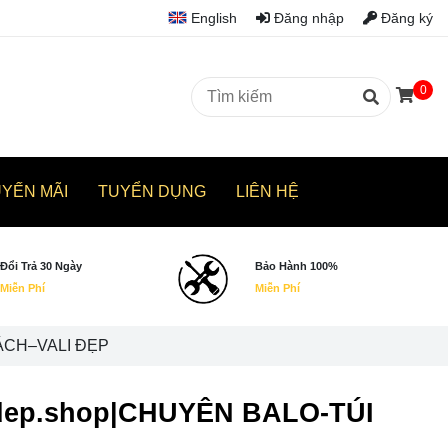
English
Đăng nhập
Đăng ký
0
UYẾN MÃI
TUYỂN DỤNG
LIÊN HỆ
Đổi Trả 30 Ngày
Bảo Hành 100%
Miễn Phí
Miễn Phí
 XÁCH–VALI ĐẸP
lodep.shop|CHUYÊN BALO-TÚI