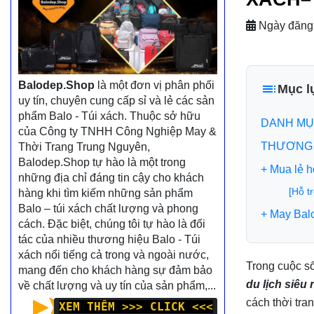
Ngày đăng
Balodep.Shop
là một đơn vị phân phối
Mục l
uy tín, chuyên cung cấp sỉ và lẻ các sản
phẩm Balo - Túi xách. Thuộc sở hữu
DANH MỤ
của Công ty TNHH Công Nghiệp May &
THƯƠNG 
Thời Trang Trung Nguyên,
Balodep.Shop tự hào là một trong
+ Mua lẻ 
những địa chỉ đáng tin cậy cho khách
[Hỗ t
hàng khi tìm kiếm những sản phẩm
Balo – túi xách chất lượng và phong
+ May Bal
cách. Đặc biệt, chúng tôi tự hào là đối
tác của nhiều thương hiệu Balo - Túi
xách nổi tiếng cả trong và ngoài nước,
Trong cuộc s
mang đến cho khách hàng sự đảm bảo
du lịch siêu
về chất lượng và uy tín của sản phẩm,...
cách thời tra
XEM THÊM >>> CLICK <<<