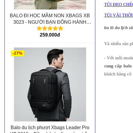
TÚI ĐEO CHÉ
TÚI VẢI THỜ
BALO ĐI HỌC MẦM NON XBAGS XB
3023 - NGƯỜI BẠN ĐỒNG HÀNH
ba lô du lịch 
CÙNG CÁC BÉ TRÊN MỌI CHẶNG
259.000đ
ĐƯỜNG
Và nhiều sản 
-27%
- Với mỗi mod
cung cấp balo
khách hàng có 
Balo du lịch phượt Xbags Leader Pro