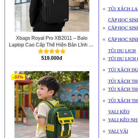
TÚI XÁCH LA
CẶP HỌC SIN
CẶP HỌC SINH
Xbags Royal Pro XB2011 – Balo
CẶP HỌC SIN
Laptop Cao Cấp Thể Hiện Bản Lĩnh Và
TÚI DU LỊCH
Đẳng Cấp Cá Nhân
519.000đ
TÚI DU LỊCH
TÚI XÁCH DU
-33%
TÚI XÁCH T
TÚI XÁCH T
TÚI XÁCH T
VALI KÉO
VALI KÉO N
VALI VẢI