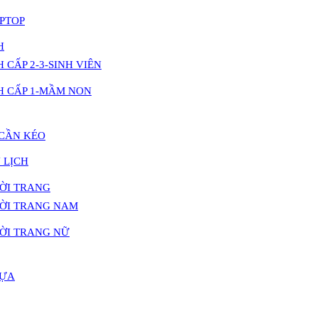
PTOP
H
 CẤP 2-3-SINH VIÊN
H CẤP 1-MẦM NON
 CẦN KÉO
 LỊCH
HỜI TRANG
HỜI TRANG NAM
HỜI TRANG NỮ
HỰA