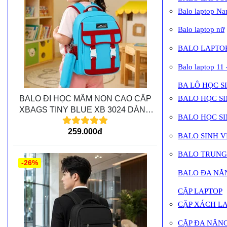
Balo laptop N
Balo laptop nữ
BALO LAPTOP
Balo laptop 11 
BA LÔ HỌC S
BALO ĐI HỌC MẦM NON CAO CẤP
BALO HỌC SI
XBAGS TINY BLUE XB 3024 DÀNH
BALO HỌC SIN
CHO CÁC BÉ MẦM NON
259.000đ
BALO SINH V
BALO TRUNG
-26%
BALO ĐA NĂ
CẶP LAPTOP
CẶP XÁCH L
CẶP ĐA NĂN