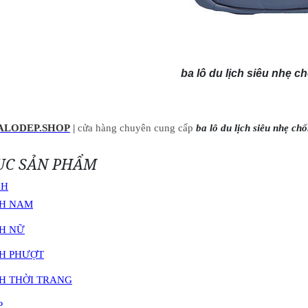
ba lô du lịch siêu nhẹ 
ALODEP.SHOP
|
cửa hàng chuyên cung cấp
ba lô du lịch siêu nhẹ c
ỤC SẢN PHẨM
CH
CH NAM
CH NỮ
CH PHƯỢT
H THỜI TRANG
P