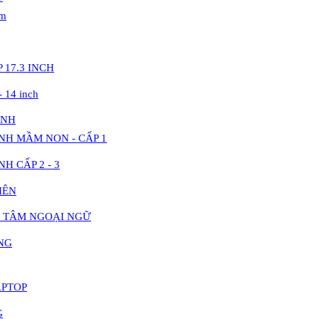
am
 17.3 INCH
- 14 inch
INH
NH MẦM NON - CẤP 1
H CẤP 2 - 3
IÊN
 TÂM NGOẠI NGỮ
NG
APTOP
G