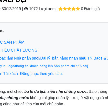
:
30/12/2019 |
1072 Lượt xem
|
0 Đánh giá
ục
C SẢN PHẨM
HIỆU CHẤT LƯỢNG
hoặc làm Nhà phân phối/Đại lý bán hàng nhãn hiệu TN Bags & 
rợ in Logo/thông tin khách hàng lên Sản phẩm chỉ từ 5 cái]
o–Túi xách–Đồng phục theo yêu cầu:
ống, một chiếc
ba lô du lịch siêu nhẹ chống nước
, Balo thông
 nhẹ chống nước
không chỉ giúp quản lý lưu giữ vật dụng cá 
ng cũng như cá tính của mỗi chủ nhân.