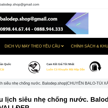
balodep.shop@gmail.com
DỊCH VỤ MAY THEO YÊU CẦU
CHÍNH SÁCH & KH
oàn Quốc
Cam Kết Giá Tốt Nhất
 Cái
Luôn Có Khuyến Mãi Hấp Dẫn
lịch siêu nhẹ chống nước. Balodep.shop|CHUYÊN BALO-TÚI
du lịch siêu nhẹ chống nước. Ba
VALI ĐẸP