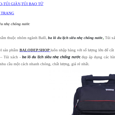
O-TÚI GIÀY-TÚI BAO TỬ
I TRANG
siêu nhẹ chống nước
phẩm thuộc nhóm ngành Balô,
ba lô du lịch siêu nhẹ chống nước
,
Túi xá
el sản phẩm
BALODEP.SHOP
luôn nhập hàng với số lượng lớn để cắ
– Túi xách -
đẹp áp dụng các hìn
ba lô du lịch siêu nhẹ chống nước
nhu cầu một cách nhanh chóng, chất lượng, giá rẻ nhất.