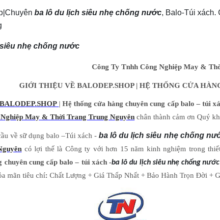
p|Chuyên
ba lô du lịch siêu nhẹ chống nước
, Balo-Túi xách.
g
h siêu nhẹ chống nước
Công Ty Tnhh Công Nghiệp May & Thờ
GIỚI THIỆU VỀ BALODEP.SHOP | HỆ THỐNG CỬA HÀNG
BALODEP.SHOP
|
Hệ thống cửa hàng chuyên cung cấp balo – túi xác
 Nghiệp May & Thời Trang Trung Nguyên
chân thành cảm ơn Quý khá
cầu về sữ dụng balo –Túi xách -
ba lô du lịch siêu nhẹ chống n
Nguyên
có lợi thế là Công ty với hơn 15 năm kinh nghiệm trong thiế
 chuyên cung cấp balo – túi xách -
ba lô du lịch siêu nhẹ chống nước
ỏa mãn tiêu chí
:
Chất Lượng + Giá Thấp Nhất + Bảo Hành Trọn Đời + Gi