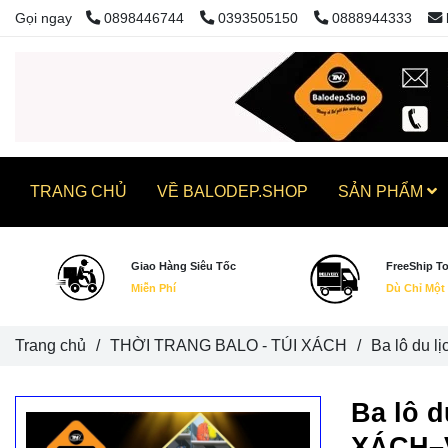
Gọi ngay
0898446744
0393505150
0888944333
TRANG CHỦ
VỀ BALODEP.SHOP
SẢN PHẨM
Giao Hàng Siêu Tốc
FreeShip T
Miễn Phí
Dù Chỉ Một
Trang chủ
/
THỜI TRANG BALO - TÚI XÁCH
/
Ba lô du 
Ba lô 
XÁCH–