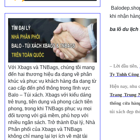
Balodep.sho
khi nhận hàn
ba lô du lịc
– Lời đầu tiên,
Với Xbags và TNBags, chúng tôi mang
đến hai thương hiệu đa dạng về phân
Ty Tnhh Công
khúc và phục vụ khách hàng đa dạng từ
Hiện nay, nhu 
cao cấp đến phổ thông trong lĩnh vực
Trang Trung 
Balo – Túi xách. Xbags với kiểu dáng
trẻ trung, tiện dụng và phong cách tiên
thống cửa hàng
phong, trong khi TNBags phục vụ mọi
túi xách đẹp th
đối tượng với giá mềm, phù hợp với
nhiều ngân sách. Trở thành Đại lý, Nhà
Phân phối của Xbags và TNBags
không chỉ mang lại lợi ích về mặt tài