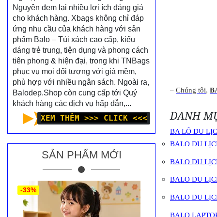
Nguyên đem lại nhiều lợi ích đáng giá
cho khách hàng. Xbags không chỉ đáp
ứng nhu cầu của khách hàng với sản
phẩm Balo – Túi xách cao cấp, kiểu
dáng trẻ trung, tiện dụng và phong cách
tiên phong & hiện đại, trong khi TNBags
phục vụ mọi đối tượng với giá mềm,
phù hợp với nhiều ngân sách. Ngoài ra,
–
Chúng tôi
,
B
Balodep.Shop còn cung cấp tới Quý
khách hàng các dịch vụ hấp dẫn,...
DANH M
XEM THÊM >>> CLICK <<<
BA LÔ DU LỊ
BALO DU LỊ
SẢN PHẨM MỚI
BALO DU LỊ
BALO DU LỊ
-33%
BALO DU LỊC
BALO LAPTO