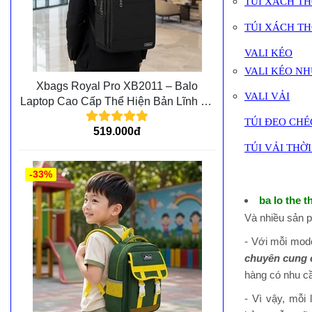
TÚI XÁCH T
TÚI XÁCH T
VALI KÉO
VALI KÉO N
Xbags Royal Pro XB2011 – Balo
VALI VẢI
Laptop Cao Cấp Thể Hiện Bản Lĩnh Và
Đẳng Cấp Cá Nhân
TÚI ĐEO CHÉ
519.000đ
TÚI VẢI THỜ
-33%
ba lo the 
Và nhiều sản 
- Với mỗi mo
chuyên cung 
hàng có nhu cầ
- Vì vậy, mỗi