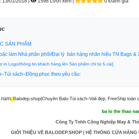
:
13/01/2018 |
1598 Lượt xem
|
0 Đánh giá
ục
C SẢN PHẨM
hoặc làm Nhà phân phối/Đại lý bán hàng nhãn hiệu TN Bags & 
rợ in Logo/thông tin khách hàng lên Sản phẩm chỉ từ 5 cái]
o–Túi xách–Đồng phục theo yêu cầu:
o nam
.
Balodep.shop|Chuyên Balo-Túi xách–Vali đẹp. FreeShip toàn quố
ba lo the thao n
Công Ty Tnhh Công Nghiệp May & Thờ
GIỚI THIỆU VỀ BALODEP.SHOP | HỆ THỐNG CỬA HÀNG C