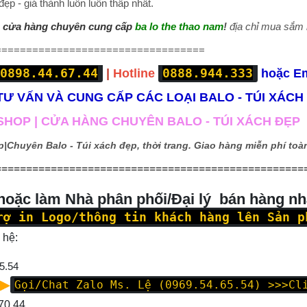
ẹp - giá thành luôn luôn thấp nhất.
|
cửa hàng chuyên cung cấp
ba lo the thao nam
!
địa chỉ mua sắm b
==================================
0898.44.67.44
0888.944.333
|
Hotline
hoặc E
Ư VẤN VÀ CUNG CẤP CÁC LOẠI BALO - TÚI XÁCH
HOP | CỬA HÀNG CHUYÊN BALO - TÚI XÁCH ĐẸP
p|
Chuyên Balo - Túi xách đẹp, thời trang. Giao hàng miễn phí toàn
==================================================
 hoặc làm Nhà phân phối/Đại lý bán hàng n
rợ in Logo/thông tin khách hàng lên Sản p
 hệ:
5.54
Gọi/Chat Zalo Ms. Lệ (0969.54.65.54)
>>>Cl
70.44