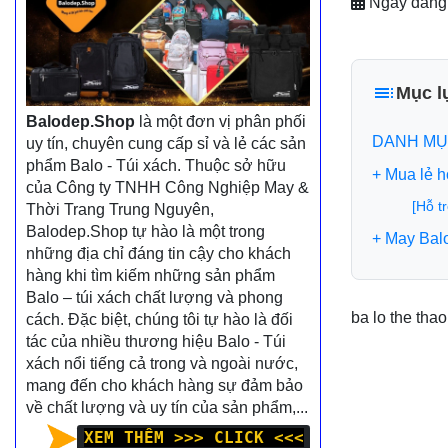
Ngày đăng
Mục l
Balodep.Shop
là một đơn vị phân phối
DANH MỤ
uy tín, chuyên cung cấp sỉ và lẻ các sản
phẩm Balo - Túi xách. Thuộc sở hữu
+ Mua lẻ 
của Công ty TNHH Công Nghiệp May &
[Hỗ t
Thời Trang Trung Nguyên,
Balodep.Shop tự hào là một trong
+ May Bal
những địa chỉ đáng tin cậy cho khách
hàng khi tìm kiếm những sản phẩm
Balo – túi xách chất lượng và phong
ba lo the tha
cách. Đặc biệt, chúng tôi tự hào là đối
tác của nhiều thương hiệu Balo - Túi
xách nổi tiếng cả trong và ngoài nước,
mang đến cho khách hàng sự đảm bảo
về chất lượng và uy tín của sản phẩm,...
XEM THÊM >>> CLICK <<<