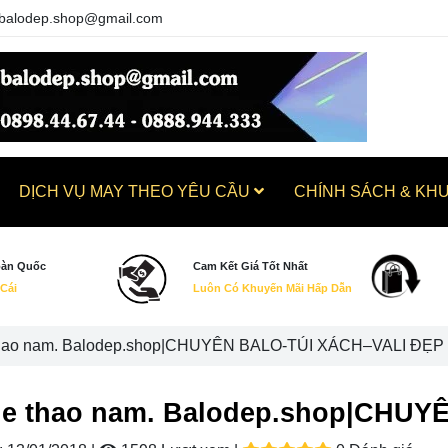
balodep.shop@gmail.com
DỊCH VỤ MAY THEO YÊU CẦU
CHÍNH SÁCH & KH
oàn Quốc
Cam Kết Giá Tốt Nhất
 Cái
Luôn Có Khuyến Mãi Hấp Dẫn
 thao nam. Balodep.shop|CHUYÊN BALO-TÚI XÁCH–VALI ĐẸP
the thao nam. Balodep.shop|CHU