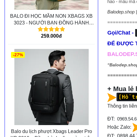
hảo - mẫu mã đ
Balodep.shop 
BALO ĐI HỌC MẦM NON XBAGS XB
==========
3023 - NGƯỜI BẠN ĐỒNG HÀNH
CÙNG CÁC BÉ TRÊN MỌI CHẶNG
Gọi/Chat -
259.000đ
ĐƯỜNG
ĐỂ ĐƯỢC T
BALODEP.S
-27%
“Balodep.sho
==========
+ Mua lẻ
[Hỗ t
Thông tin liên
ĐT:
0969.54.6
Hoặc Zalo:
Balo du lịch phượt Xbags Leader Pro
ĐT: 0898.44.