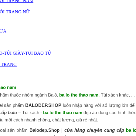
HỜI TRANG NAM
HỜI TRANG NỮ
HỰA
O-TÚI GIÀY-TÚI BAO TỬ
I TRANG
thao nam
phẩm thuộc nhóm ngành Balô,
ba lo the thao nam
,
Túi xách khác, . . 
del sản phẩm
BALODEP.SHOP
luôn nhập hàng với số lượng lớn để
cấp balo
– Túi xách -
ba lo the thao nam
đẹp áp dụng các hình thức
u một cách nhanh chóng, chất lượng, giá rẻ nhất.
 loại sản phẩm
Balodep.Shop
|
cửa hàng chuyên cung cấp
ba l