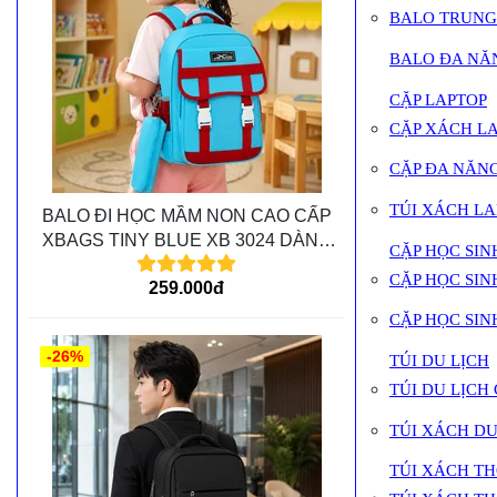
BALO TRUNG
BALO ĐA NĂ
CẶP LAPTOP
CẶP XÁCH L
CẶP ĐA NĂN
TÚI XÁCH LA
BALO ĐI HỌC MẦM NON CAO CẤP
XBAGS TINY BLUE XB 3024 DÀNH
CẶP HỌC SIN
CHO CÁC BÉ MẦM NON
CẶP HỌC SINH
259.000đ
CẶP HỌC SIN
-26%
TÚI DU LỊCH
TÚI DU LỊCH
TÚI XÁCH DU
TÚI XÁCH T