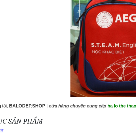
 tôi
,
BALODEP.SHOP
|
cửa hàng chuyên cung cấp
ba lo the tha
ỤC SẢN PHẨM
CH