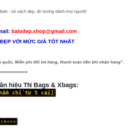
alo - túi xách đẹp, ấn tượng dành
mọi người!
mail:
balodep.shop@gmail.com
 ĐẸP VỚI MỨC GIÁ TỐT NHẤT
 quốc, Miễn phí đổi trả hàng, thanh toán tiền khi nhận hàng”.
===========
hãn hiệu TN Bags & Xbags:
hẩm chỉ từ 5 cái]
ick<<<