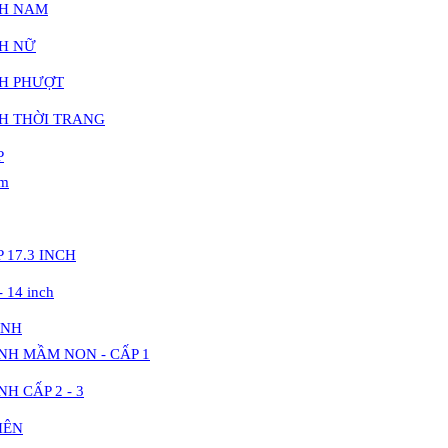
CH NAM
CH NỮ
CH PHƯỢT
H THỜI TRANG
P
am
 17.3 INCH
- 14 inch
INH
NH MẦM NON - CẤP 1
H CẤP 2 - 3
IÊN