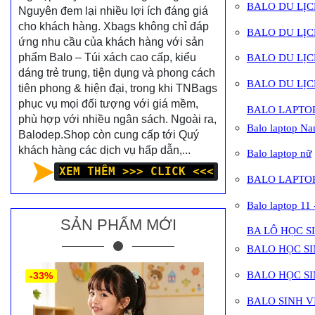
BALO DU LỊ
Nguyên đem lại nhiều lợi ích đáng giá
cho khách hàng. Xbags không chỉ đáp
BALO DU LỊ
ứng nhu cầu của khách hàng với sản
phẩm Balo – Túi xách cao cấp, kiểu
BALO DU LỊ
dáng trẻ trung, tiện dụng và phong cách
BALO DU LỊC
tiên phong & hiện đại, trong khi TNBags
phục vụ mọi đối tượng với giá mềm,
BALO LAPTO
phù hợp với nhiều ngân sách. Ngoài ra,
Balo laptop N
Balodep.Shop còn cung cấp tới Quý
khách hàng các dịch vụ hấp dẫn,...
Balo laptop nữ
XEM THÊM >>> CLICK <<<
BALO LAPTOP
Balo laptop 11 
SẢN PHẨM MỚI
BA LÔ HỌC S
BALO HỌC SI
BALO HỌC SIN
-33%
BALO SINH V