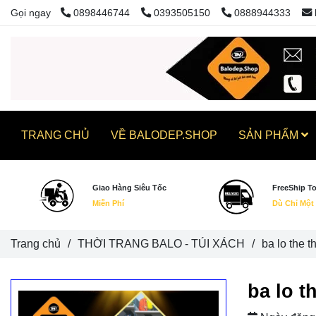
Gọi ngay
0898446744
0393505150
0888944333
TRANG CHỦ
VỀ BALODEP.SHOP
SẢN PHẨM
Giao Hàng Siêu Tốc
FreeShip T
Miễn Phí
Dù Chỉ Một
Trang chủ
/
THỜI TRANG BALO - TÚI XÁCH
/
ba lo the
ba lo 