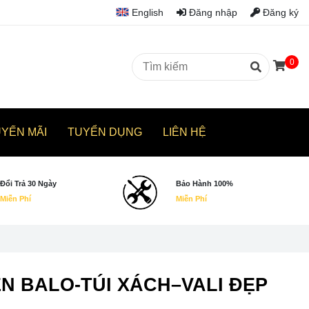
English
Đăng nhập
Đăng ký
0
UYẾN MÃI
TUYỂN DỤNG
LIÊN HỆ
Đổi Trả 30 Ngày
Bảo Hành 100%
Miễn Phí
Miễn Phí
YÊN BALO-TÚI XÁCH–VALI ĐẸP