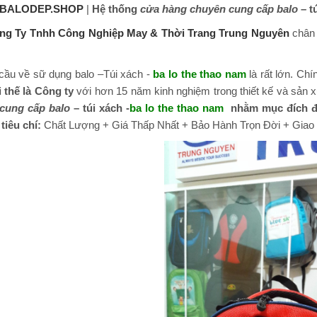
BALODEP.SHOP
|
Hệ thống
cửa hàng chuyên cung cấp balo
– tú
ng Ty Tnhh Công Nghiệp May & Thời Trang Trung Nguyên
chân 
 cầu về sữ dụng balo –Túi xách -
ba lo the thao nam
là rất lớn. Chí
i thế là Công ty
với hơn 15 năm kinh nghiệm trong thiết kế và sản x
cung cấp balo
– túi xách -
ba lo the thao nam
nhằm mục đích đư
tiêu chí:
Chất Lượng + Giá Thấp Nhất + Bảo Hành Trọn Đời + Giao h