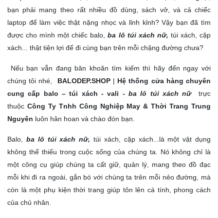
bạn phải mang theo rất nhiều đồ dùng, sách vở, và cả chiếc
laptop để làm việc thật nặng nhọc và lỉnh kỉnh? Vậy bạn đã tìm
được cho mình một chiếc balo,
ba lô túi xách nữ,
túi xách, cặp
xách... thật tiện lợi để đi cùng bạn trên mỗi chặng đường chưa?
Nếu bạn vẫn đang băn khoăn tìm kiếm thì hãy đến ngay với
chúng tôi nhé,
BALODEP.SHOP
|
Hệ thống cửa hàng chuyên
cung cấp balo – túi xách - vali -
ba lô túi xách nữ
trực
thuộc
Công Ty Tnhh Công Nghiệp May & Thời Trang Trung
Nguyên
luôn hân hoan và chào đón bạn.
Balo,
ba lô túi xách nữ,
túi xách, cặp xách...là một vật dụng
không thể thiếu trong cuộc sống của chúng ta. Nó không chỉ là
một công cụ giúp chúng ta cất giữ, quản lý, mang theo đồ đạc
mỗi khi đi ra ngoài, gắn bó với chúng ta trên mỗi nẻo đường, mà
còn là một phụ kiện thời trang giúp tôn lên cá tính, phong cách
của chủ nhân.