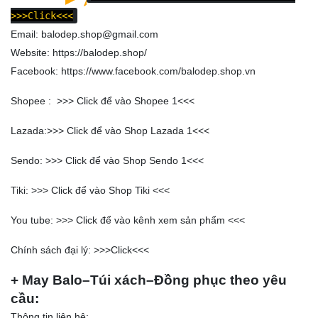
>>>Click<<<
Email: balodep.shop@gmail.com
Website:
https://balodep.shop/
Facebook:
https://www.facebook.com/balodep.shop.vn
Shopee : >>>
Click để vào Shopee 1
<<<
Lazada:>>>
Click để vào Shop Lazada 1
<<<
Sendo: >>>
Click để vào Shop Sendo 1
<<<
Tiki: >>>
Click để vào Shop Tiki
<<<
You tube: >>>
Click để vào kênh xem sản phẩm
<<<
Chính sách đại lý: >>>
Click
<<<
+ May Balo–Túi xách–Đồng phục theo yêu
cầu:
Thông tin liên hệ: