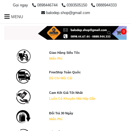
Gọi ngay
0898446744
0393505150
0888944333
balodep.shop@gmail.com
MENU
0
Giao Hàng Siêu Tốc
Miễn Phí
FreeShip Toàn Quốc
Dù Chỉ Một Cái
Cam Kết Giá Tốt Nhất
Luôn Có Khuyến Mãi Hấp Dẫn
Đổi Trả 30 Ngày
Miễn Phí