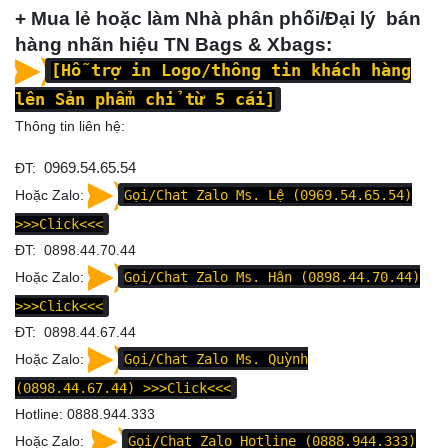
+ Mua lẻ hoặc làm Nhà phân phối/Đại lý bán
hàng nhãn hiệu TN Bags & Xbags:
[Hỗ trợ in Logo/thông tin khách hàng
lên Sản phẩm chỉ từ 5 cái]
Thông tin liên hệ:
ĐT:
0969.54.65.54
Hoặc Zalo:
Gọi/Chat Zalo Ms. Lệ (0969.54.65.54)
>>>Click<<<
ĐT: 0898.44.70.44
Hoặc Zalo:
Gọi/Chat Zalo Ms. Hân (0898.44.70.44)
>>>Click<<<
ĐT: 0898.44.67.44
Hoặc Zalo:
Gọi/Chat Zalo Ms. Quỳnh
(0898.44.67.44)
>>>Click<<<
Hotline: 0888.944.333
Hoặc Zalo:
Gọi/Chat Zalo Hotline (0888.944.333)