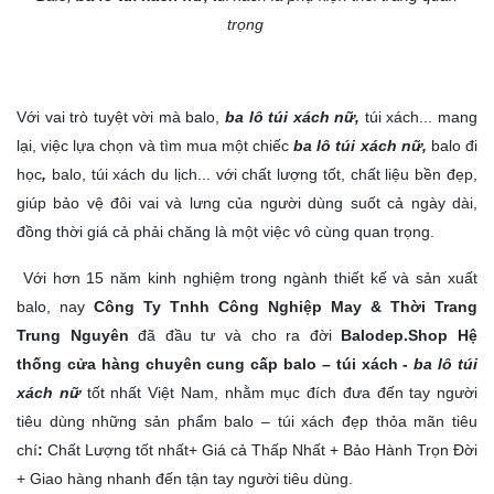
trọng
Với vai trò tuyệt vời mà balo,
ba lô túi xách nữ,
túi xách... mang
lại, việc lựa chọn và tìm mua một chiếc
ba lô túi xách nữ,
balo đi
học
,
balo, túi xách du lịch... với chất lượng tốt, chất liệu bền đẹp,
giúp bảo vệ đôi vai và lưng của người dùng suốt cả ngày dài,
đồng thời giá cả phải chăng là một việc vô cùng quan trọng.
Với hơn 15 năm kinh nghiệm trong ngành thiết kế và sản xuất
balo, nay
Công Ty Tnhh Công Nghiệp May & Thời Trang
Trung Nguyên
đã đầu tư và cho ra đời
Balodep.Shop
Hệ
thống cửa hàng chuyên cung cấp balo – túi xách -
ba lô túi
xách nữ
tốt nhất Việt Nam, nhằm mục đích đưa đến tay người
tiêu dùng những sản phẩm balo – túi xách đẹp thỏa mãn tiêu
chí
:
Chất Lượng tốt nhất+ Giá cả Thấp Nhất + Bảo Hành Trọn Đời
+ Giao hàng nhanh đến tận tay người tiêu dùng.