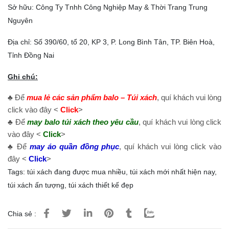
Sở hữu: Công Ty Tnhh Công Nghiệp May & Thời Trang Trung
Nguyên
Địa chỉ: Số 390/60, tổ 20, KP 3, P. Long Bình Tân, TP. Biên Hoà,
Tỉnh Đồng Nai
Ghi chú:
♣ Để
mua lẻ các sản phẩm balo – Túi xách
, quí khách vui lòng
click vào đây <
Click
>
♣ Để
may balo túi xách theo yêu cầu
, quí khách vui lòng click
vào đây <
Click
>
♣ Để
may áo quần đồng phục
, quí khách vui lòng click vào
đây <
Click
>
Tags:
túi xách đang được mua nhiều
,
túi xách mới nhất hiện nay
,
túi xách ấn tượng
,
túi xách thiết kế đẹp
Chia sẻ :