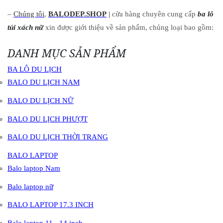
–
Chúng tôi
,
BALODEP.SHOP
|
cửa hàng chuyên cung cấp
ba lô
túi xách nữ
xin được giới thiệu về sản phẩm, chủng loại bao gồm:
DANH MỤC SẢN PHẨM
BA LÔ DU LỊCH
BALO DU LỊCH NAM
BALO DU LỊCH NỮ
BALO DU LỊCH PHƯỢT
BALO DU LỊCH THỜI TRANG
BALO LAPTOP
Balo laptop Nam
Balo laptop nữ
BALO LAPTOP 17.3 INCH
Balo laptop 11 - 14 inch