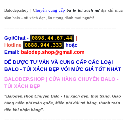
Balodep.shop |
C
huyên cung cấp
ba lô túi xách nữ
địa chỉ mua
sắm balo - túi xách đẹp, ấn tượng dành mọi người!
============================================
0898.44.67.44
Gọi/Chat -
|
0888.944.333
Hotline
hoặc
Email:
balodep.shop@gmail.com
ĐỂ ĐƯỢC TƯ VẤN VÀ CUNG CẤP CÁC LOẠI
BALO - TÚI XÁCH ĐẸP VỚI MỨC GIÁ TỐT NHẤT
BALODEP.SHOP | CỬA HÀNG CHUYÊN BALO -
TÚI XÁCH ĐẸP
“Balodep.shop|
Chuyên Balo - Túi xách đẹp, thời trang. Giao
hàng miễn phí toàn quốc, Miễn phí đổi trả hàng, thanh toán
tiền khi nhận hàng”.
================================================