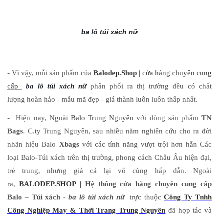
ba lô túi xách nữ
- Vì vậy, mỗi sản phẩm của
Balodep.Shop
| cửa hàng chuyên cung
cấp
ba lô túi xách nữ
phân phối ra thị trường đều có chất
lượng hoàn hảo - mẫu mã đẹp - giá thành luôn luôn thấp nhất.
- Hiện nay, Ngoài
Balo Trung Nguyên
với dòng sản phẩm
TN
Bags
. C.ty Trung Nguyên, sau nhiều năm nghiên cứu cho ra đời
nhãn hiệu Balo
Xbags
với các tính năng vượt trội hơn hẳn Các
loại Balo-Túi xách trên thị trường, phong cách Châu Âu hiện đại,
trẻ trung, nhưng giá cả lại vô cùng hấp dẫn. Ngoài
ra,
BALODEP.SHOP |
Hệ thống cửa hàng chuyên cung cấp
Balo – Túi xách -
ba lô túi xách nữ
trực thuộc
Công Ty Tnhh
Công Nghiệp May & Thời Trang Trung Nguyên
đã hợp tác và