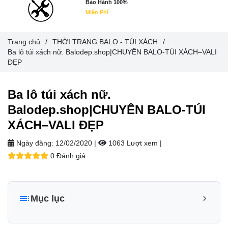
Bảo Hành 100%
Miễn Phí
Trang chủ
/
THỜI TRANG BALO - TÚI XÁCH
/
Ba lô túi xách nữ. Balodep.shop|CHUYÊN BALO-TÚI XÁCH–VALI
ĐẸP
Ba lô túi xách nữ.
Balodep.shop|CHUYÊN BALO-TÚI
XÁCH–VALI ĐẸP
Ngày đăng:
12/02/2020 |
1063 Lượt xem
|
0 Đánh giá
Mục lục
DANH MỤC SẢN PHẨM