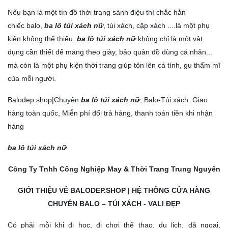
THƯƠNG HIỆU CHẤT LƯỢNG
Nếu bạn là một tín đồ thời trang sành điệu thì chắc hẳn
chiếc balo,
ba lô túi xách nữ
, túi xách, cặp xách ....là một phụ
+ Mua lẻ hoặc làm Nhà phân phối/Đại lý bán hàng nhãn
hiệu TN Bags & Xbags:
kiện không thể thiếu.
ba lô túi xách nữ
không chỉ là một vật
dụng cần thiết để mang theo giày, bảo quản đồ dùng cá nhân...
[Hỗ trợ in Logo/thông tin khách hàng lên Sản phẩm chỉ từ
5 cái]
mà còn là một phụ kiện thời trang giúp tôn lên cá tính, gu thẩm mĩ
+ May Balo–Túi xách–Đồng phục theo yêu cầu:
của mỗi người.
Balodep.shop|Chuyên
ba lô túi xách nữ
, Balo-Túi xách. Giao
hàng toàn quốc, Miễn phí đổi trả hàng, thanh toán tiền khi nhận
hàng
ba lô túi xách nữ
Công Ty Tnhh Công Nghiệp May & Thời Trang Trung Nguyên
GIỚI THIỆU VỀ
BALODEP.SHOP
| HỆ THỐNG CỬA HÀNG
CHUYÊN BALO – TÚI XÁCH - VALI ĐẸP
Có phải mỗi khi đi học, đi chơi thể thao, du lịch, dã ngoại,