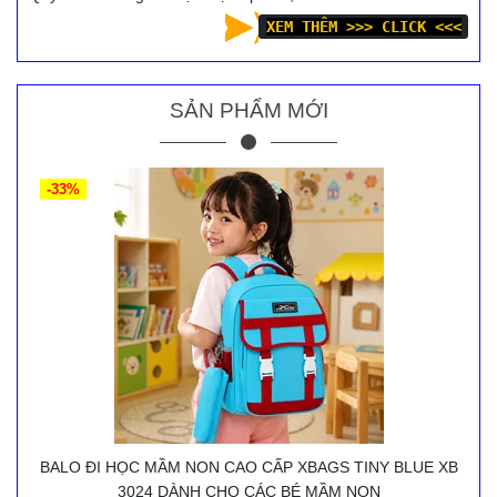
XEM THÊM >>> CLICK <<<
SẢN PHẨM MỚI
-33%
BALO ĐI HỌC MẦM NON CAO CẤP XBAGS TINY BLUE XB
3024 DÀNH CHO CÁC BÉ MẦM NON