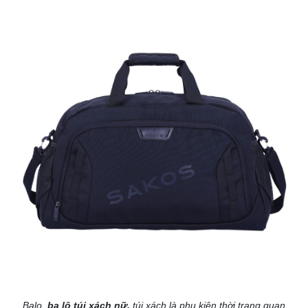
Balo,
ba lô túi xách nữ
,
túi xách là phụ kiện thời trang quan