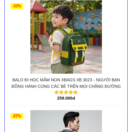
-33%
BALO ĐI HỌC MẦM NON XBAGS XB 3023 - NGƯỜI BẠN
ĐỒNG HÀNH CÙNG CÁC BÉ TRÊN MỌI CHẶNG ĐƯỜNG
259.000đ
-27%