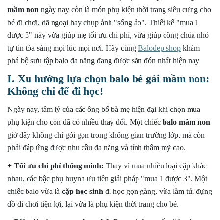
II. Chiếc balo "cân" mọi hoàn cảnh cho bé gái tại
mầm non
ngày nay còn là món phụ kiện thời trang siêu cưng cho
Balodep.shop
bé đi chơi, dã ngoại hay chụp ảnh "sống ảo". Thiết kế "mua 1
1. Balo bé gái mầm non - Thời trang học đường
được 3" này vừa giúp mẹ tối ưu chi phí, vừa giúp công chúa nhỏ
2. Phụ kiện "sống ảo" siêu cưng cho những chuyến dã
tự tin tỏa sáng mọi lúc mọi nơi. Hãy cùng
Balodep.shop
khám
ngoại
phá bộ sưu tập balo đa năng đang được săn đón nhất hiện nay
3. Balo bé gái mầm non - Túi chứa "báu vật" tiện lợi khi
I. Xu hướng lựa chọn balo bé gái mầm non:
bé đi ngoại khóa
Không chỉ để đi học!
III. Bộ sưu tập các mẫu balo bé gái mầm non đa năng tại
Balodep.shop
Ngày nay, tâm lý của các ông bố bà mẹ hiện đại khi chọn mua
phụ kiện cho con đã có nhiều thay đổi. Một chiếc
balo mầm non
1. BA LÔ MẦM NON TNBAGS TN.B 3022
giờ đây không chỉ gói gọn trong không gian trường lớp, mà còn
2. BALO ĐI HỌC MẦM NON CAO CẤP XBAGS TINY
BLUE XB 3024
phải đáp ứng được nhu cầu đa năng và tính thẩm mỹ cao.
3. BALO HỌC SINH MẦM NON TIỂU HỌC XBAGS
+ Tối ưu chi phí thông minh:
Thay vì mua nhiều loại cặp khác
DOLPHIN XB 3020
nhau, các bậc phụ huynh ưu tiên giải pháp "mua 1 được 3". Một
IV. Quy trình đặt mua balo bé gái mầm non tại
chiếc balo vừa là
cặp học sinh
đi học gọn gàng, vừa làm túi đựng
Balodep.shop
đồ đi chơi tiện lợi, lại vừa là phụ kiện thời trang cho bé.
1. Bước 1: Lựa chọn mẫu mã balo bé gái mầm non trên