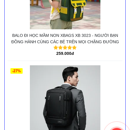
BALO ĐI HỌC MẦM NON XBAGS XB 3023 - NGƯỜI BẠN
ĐỒNG HÀNH CÙNG CÁC BÉ TRÊN MỌI CHẶNG ĐƯỜNG
259.000đ
-27%