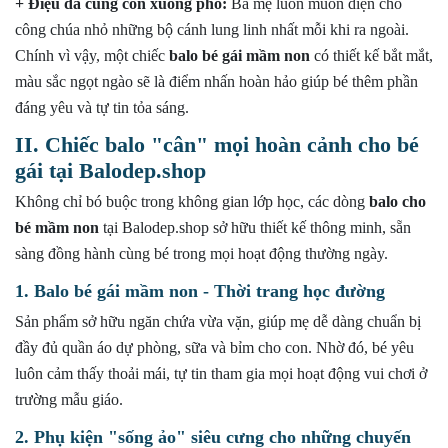
+ Điệu đà cùng con xuống phố:
Ba mẹ luôn muốn diện cho
website
công chúa nhỏ những bộ cánh lung linh nhất mỗi khi ra ngoài.
2. Bước 2: Nhận tư vấn kích thước phù hợp
Chính vì vậy, một chiếc
balo bé gái mầm non
có thiết kế bắt mắt,
3. Bước 3: Xác nhận đơn hàng và giao hàng toàn quốc
màu sắc ngọt ngào sẽ là điểm nhấn hoàn hảo giúp bé thêm phần
V. Bí quyết phối đồ cực xinh với balo bé gái mầm non tại
đáng yêu và tự tin tỏa sáng.
Balodep.shop
II. Chiếc balo "cân" mọi hoàn cảnh cho bé
VI. Vì sao mẹ nên chọn mua balo bé gái mầm non tại
gái tại Balodep.shop
Balodep.shop?
VII. Kết luận – Đầu tư một lần, cùng con trải nghiệm mọi
Không chỉ bó buộc trong không gian lớp học, các dòng
balo cho
hành trình thơ ấu
bé mầm non
tại Balodep.shop sở hữu thiết kế thông minh, sẵn
sàng đồng hành cùng bé trong mọi hoạt động thường ngày.
+ Mua lẻ hoặc làm Nhà phân phối/Đại lý bán hàng nhãn
hiệu TN Bags & Xbags:
1. Balo bé gái mầm non - Thời trang học đường
[Hỗ trợ in Logo/thông tin khách hàng lên Sản phẩm chỉ từ
Sản phẩm sở hữu ngăn chứa vừa vặn, giúp mẹ dễ dàng chuẩn bị
5 cái]
đầy đủ quần áo dự phòng, sữa và bỉm cho con. Nhờ đó, bé yêu
+ May Balo–Túi xách–Đồng phục theo yêu cầu:
luôn cảm thấy thoải mái, tự tin tham gia mọi hoạt động vui chơi ở
trường mẫu giáo.
2. Phụ kiện "sống ảo" siêu cưng cho những chuyến