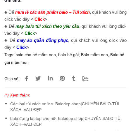
Ghi chú:
♣ Để
mua lẻ các sản phẩm balo – Túi xách
, quí khách vui lòng
click vào đây <
Click
>
♣ Để
may balo túi xách theo yêu cầu
, quí khách vui lòng click
vào đây <
Click
>
♣ Để
may áo quần đồng phục
, quí khách vui lòng click vào
đây <
Click
>
Tags:
balo cho bé mầm non
,
balo bé gái
,
Balo mầm non
,
Balo bé
gái mầm non
Chia sẻ :
(*) Xem thêm:
Các loại túi xách online. Balodep.shop|CHUYÊN BALO-TÚI
XÁCH–VALI ĐẸP
balo đựng laptop cho nữ. Balodep.shop|CHUYÊN BALO-TÚI
XÁCH–VALI ĐẸP