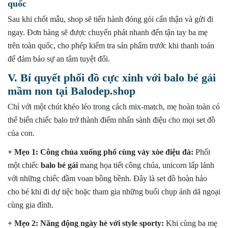
quốc
Sau khi chốt mẫu, shop sẽ tiến hành đóng gói cẩn thận và gửi đi
ngay. Đơn hàng sẽ được chuyển phát nhanh đến tận tay ba mẹ
trên toàn quốc, cho phép kiểm tra sản phẩm trước khi thanh toán
để đảm bảo sự an tâm tuyệt đối.
V. Bí quyết phối đồ cực xinh với balo bé gái
mầm non tại Balodep.shop
Chỉ với một chút khéo léo trong cách mix-match, mẹ hoàn toàn có
thể biến chiếc balo
trở thành điểm nhấn sành điệu cho mọi set đồ
của con.
+ Mẹo 1: Công chúa xuống phố cùng váy xòe điệu đà:
Phối
một chiếc
balo bé gái
mang họa tiết công chúa, unicorn lấp lánh
với những chiếc đầm voan bồng bềnh. Đây là set đồ hoàn hảo
cho bé khi đi dự tiệc hoặc tham gia những buổi chụp ảnh dã ngoại
cùng gia đình.
+ Mẹo 2: Năng động ngày hè với style sporty:
Khi cùng ba mẹ