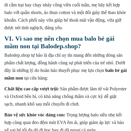
đi cắm trại hay chạy nhảy công viên cuối tuần, mẹ hãy kết hợp
balo với quần shorts, áo thun cotton và một đôi giày thể thao khỏe
khoắn. Cách phối này vừa giúp bé thoải mái vận động, vừa giữ
được nét tinh nghịch, đáng yêu.
VI. Vì sao mẹ nên chọn mua balo bé gái
mầm non tại Balodep.shop?
Balodep.shop tự hào là địa chỉ uy tín mang đến những dòng sản
phẩm chất lượng, đồng hành cùng sự phát triển của trẻ nhỏ. Dưới
đây là những lý do hoàn hảo thuyết phục mẹ lựa chọn
balo bé gái
mầm non
tại cửa hàng:
Chất liệu cao cấp vượt trội:
Sản phẩm được làm từ vải Polyester
và Oxford bền bỉ, có khả năng chống thấm và cực kỳ dễ giặt
sạch, nhanh khô sau mỗi chuyến đi chơi.
Bảo vệ sức khỏe vóc dáng con:
Trọng lượng balo siêu nhẹ kết
hợp cùng quai đeo đệm mút EVA êm ái, giúp giảm áp lực và bảo
vệ vai bé tối đa dù đi học hay đi dã ngoại cả ngày.