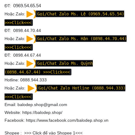
ĐT:
0969.54.65.54
Hoặc Zalo:
Gọi/Chat Zalo Ms. Lệ (0969.54.65.54)
>>>Click<<<
ĐT: 0898.44.70.44
Hoặc Zalo:
Gọi/Chat Zalo Ms. Hân (0898.44.70.44)
>>>Click<<<
ĐT: 0898.44.67.44
Hoặc Zalo:
Gọi/Chat Zalo Ms. Quỳnh
(0898.44.67.44)
>>>Click<<<
Hotline: 0888.944.333
Hoặc Zalo:
Gọi/Chat Zalo Hotline (0888.944.333)
>>>Click<<<
Email: balodep.shop@gmail.com
Website:
https://balodep.shop/
Facebook:
https://www.facebook.com/balodep.shop.vn
Shopee : >>>
Click để vào Shopee 1
<<<