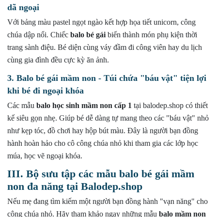
dã ngoại
Với bảng màu pastel ngọt ngào kết hợp họa tiết unicorn, công
chúa dập nổi. Chiếc
balo bé gái
biến thành món phụ kiện thời
trang sành điệu. Bé diện cùng váy đầm đi công viên hay du lịch
cùng gia đình đều cực kỳ ăn ảnh.
3. Balo bé gái mầm non - Túi chứa "báu vật" tiện lợi
khi bé đi ngoại khóa
Các mẫu
balo học sinh mầm non cấp 1
tại balodep.shop có thiết
kế siêu gọn nhẹ. Giúp bé dễ dàng tự mang theo các "báu vật" nhỏ
như kẹp tóc, đồ chơi hay hộp bút màu. Đây là người bạn đồng
hành hoàn hảo cho cô công chúa nhỏ khi tham gia các lớp học
múa, học vẽ ngoại khóa.
III. Bộ sưu tập các mẫu balo bé gái mầm
non đa năng tại Balodep.shop
Nếu mẹ đang tìm kiếm một người bạn đồng hành "vạn năng" cho
công chúa nhỏ. Hãy tham khảo ngay những mẫu
balo mầm non