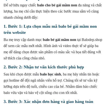
Để sở hữu ngay chiếc
balo cho bé gái mầm non
đa năng và chất
lượng, ba mẹ chỉ cần thực hiện theo các bước mua sắm vô cùng
nhanh chóng dưới đây:
1. Bước 1: Lựa chọn mẫu mã balo bé gái mầm non
trên website
Ba mẹ truy cập danh mục
balo bé gái mầm non
tại Balodep.shop
để xem các mẫu mới nhất. Hình ảnh và video thực tế sẽ giúp ba
mẹ dễ dàng chọn được sản phẩm có màu sắc và họa tiết đúng với
sở thích của công chúa nhỏ.
2. Bước 2: Nhận tư vấn kích thước phù hợp
Sau khi chọn được mẫu
balo học sinh
, ba mẹ hãy nhắn tin hoặc
gọi hotline để đội ngũ nhân viên hỗ trợ. Chúng tôi sẽ tư vấn kỹ
lưỡng dựa trên độ tuổi, chiều cao của bé. Nhằm đảm bảo chiếc
balo vừa vặn và bảo vệ cột sống cho con tốt nhất.
3. Bước 3: Xác nhận đơn hàng và giao hàng toàn