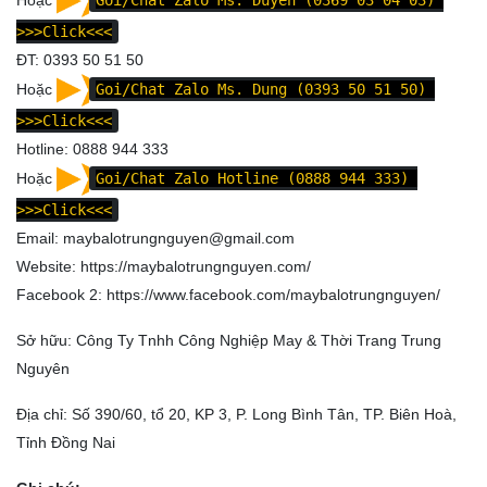
>>>Click<<<
ĐT: 0393 50 51 50
Hoặc
Goi/Chat Zalo Ms. Dung (0393 50 51 50)
>>>Click<<<
Hotline: 0888 944 333
Hoặc
Goi/Chat Zalo Hotline (0888 944 333)
>>>Click<<<
Email: maybalotrungnguyen@gmail.com
Website:
https://maybalotrungnguyen.com/
Facebook 2:
https://www.facebook.com/maybalotrungnguyen
/
Sở hữu: Công Ty Tnhh Công Nghiệp May & Thời Trang Trung
Nguyên
Địa chỉ: Số 390/60, tổ 20, KP 3, P. Long Bình Tân, TP. Biên Hoà,
Tỉnh Đồng Nai