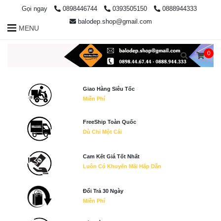
Gọi ngay
0898446744
0393505150
0888944333
balodep.shop@gmail.com
MENU
0
Giao Hàng Siêu Tốc
Miễn Phí
FreeShip Toàn Quốc
Dù Chỉ Một Cái
Cam Kết Giá Tốt Nhất
Luôn Có Khuyến Mãi Hấp Dẫn
Đổi Trả 30 Ngày
Miễn Phí