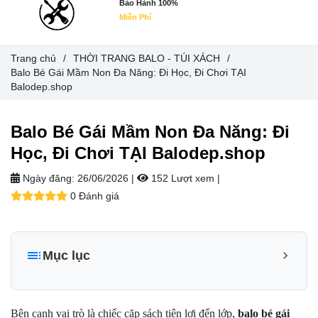
Bảo Hành 100%
Miễn Phí
Trang chủ
/
THỜI TRANG BALO - TÚI XÁCH
/
Balo Bé Gái Mầm Non Đa Năng: Đi Học, Đi Chơi TẠI
Balodep.shop
Balo Bé Gái Mầm Non Đa Năng: Đi
Học, Đi Chơi TẠI Balodep.shop
Ngày đăng:
26/06/2026 |
152 Lượt xem
|
0 Đánh giá
Mục lục
I. Xu hướng lựa chọn balo bé gái mầm non: Không chỉ để
đi học!
Bên cạnh vai trò là chiếc cặp sách tiện lợi đến lớp,
balo bé gái