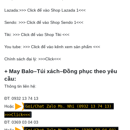
Lazada:>>>
Click để vào Shop Lazada 1
<<<
Sendo: >>>
Click để vào Shop Sendo 1
<<<
Tiki: >>>
Click để vào Shop Tiki
<<<
You tube: >>>
Click để vào kênh xem sản phẩm
<<<
Chính sách đại lý: >>>
Click
<<<
+ May Balo–Túi xách–Đồng phục theo yêu
cầu:
Thông tin liên hệ:
ĐT: 0932 13 74 13
Hoặc
Goi/Chat Zalo Ms. Nhi (0932 13 74 13)
>>>Click<<<
ĐT: 0369 03 04 03
Hoặc
Goi/Chat Zalo Ms. Duyên (0369 03 04 03)