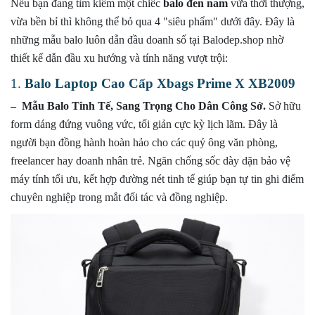
Nếu bạn đang tìm kiếm một chiếc
balo đen nam
vừa thời thượng,
vừa bền bỉ thì không thể bỏ qua 4 "siêu phẩm" dưới đây. Đây là
những mẫu balo luôn dẫn đầu doanh số tại Balodep.shop nhờ
thiết kế dẫn đầu xu hướng và tính năng vượt trội:
1.
Balo Laptop Cao Cấp Xbags Prime X XB2009
– Mẫu Balo Tinh Tế, Sang Trọng Cho Dân Công Sở.
Sở hữu
form dáng đứng vuông vức, tối giản cực kỳ lịch lãm. Đây là
người bạn đồng hành hoàn hảo cho các quý ông văn phòng,
freelancer hay doanh nhân trẻ. Ngăn chống sốc dày dặn bảo vệ
máy tính tối ưu, kết hợp đường nét tinh tế giúp bạn tự tin ghi điểm
chuyên nghiệp trong mắt đối tác và đồng nghiệp.