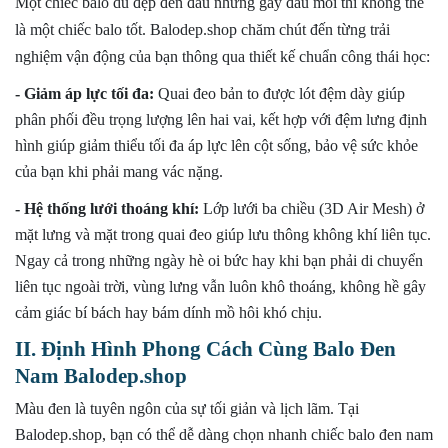
Một chiếc balo dù đẹp đến đâu nhưng gây đau mỏi thì không thể
là một chiếc balo tốt. Balodep.shop chăm chút đến từng trải
nghiệm vận động của bạn thông qua thiết kế chuẩn công thái học:
- Giảm áp lực tối đa:
Quai đeo bản to được lót đệm dày giúp
phân phối đều trọng lượng lên hai vai, kết hợp với đệm lưng định
hình giúp giảm thiểu tối đa áp lực lên cột sống, bảo vệ sức khỏe
của bạn khi phải mang vác nặng.
- Hệ thống lưới thoáng khí:
Lớp lưới ba chiều (3D Air Mesh) ở
mặt lưng và mặt trong quai đeo giúp lưu thông không khí liên tục.
Ngay cả trong những ngày hè oi bức hay khi bạn phải di chuyển
liên tục ngoài trời, vùng lưng vẫn luôn khô thoáng, không hề gây
cảm giác bí bách hay bám dính mồ hôi khó chịu.
II. Định Hình Phong Cách Cùng Balo Đen
Nam Balodep.shop
Màu đen là tuyên ngôn của sự tối giản và lịch lãm. Tại
Balodep.shop, bạn có thể dễ dàng chọn nhanh chiếc balo đen nam