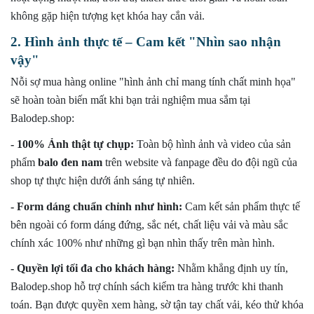
không gặp hiện tượng kẹt khóa hay cắn vải.
2. Hình ảnh thực tế – Cam kết "Nhìn sao nhận
vậy"
Nỗi sợ mua hàng online "hình ảnh chỉ mang tính chất minh họa"
sẽ hoàn toàn biến mất khi bạn trải nghiệm mua sắm tại
Balodep.shop:
- 100% Ảnh thật tự chụp:
Toàn bộ hình ảnh và video của sản
phẩm
balo đen nam
trên website và fanpage đều do đội ngũ của
shop tự thực hiện dưới ánh sáng tự nhiên.
- Form dáng chuẩn chỉnh như hình:
Cam kết sản phẩm thực tế
bên ngoài có form dáng đứng, sắc nét, chất liệu vải và màu sắc
chính xác 100% như những gì bạn nhìn thấy trên màn hình.
- Quyền lợi tối đa cho khách hàng:
Nhằm khẳng định uy tín,
Balodep.shop hỗ trợ chính sách kiểm tra hàng trước khi thanh
toán. Bạn được quyền xem hàng, sờ tận tay chất vải, kéo thử khóa