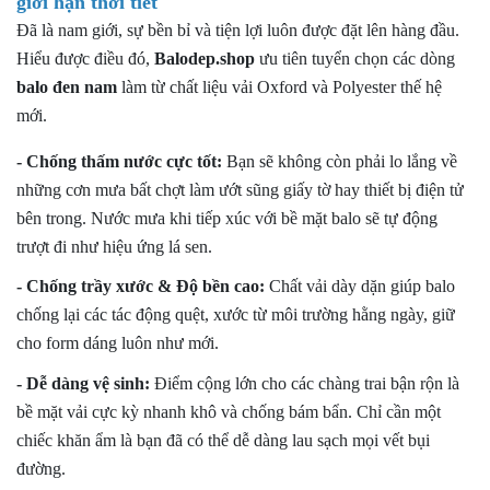
giới hạn thời tiết
4. Balo Du Lịch Phượt Cá Tính Xbags Hike XB 1003
Đã là nam giới, sự bền bỉ và tiện lợi luôn được đặt lên hàng đầu.
IV. Uy Tín Và Cam Kết Vàng Từ Thương Hiệu
Hiểu được điều đó,
Balodep.shop
ưu tiên tuyển chọn các dòng
Balodep.shop
balo đen nam
làm từ chất liệu vải Oxford và Polyester thế hệ
1. Chất lượng chuẩn mực – Tinh tế đến từng chi tiết nhỏ
mới.
2. Hình ảnh thực tế – Cam kết "Nhìn sao nhận vậy"
- Chống thấm nước cực tốt:
Bạn sẽ không còn phải lo lắng về
V. Đặt Balo Đen Nam Ngay Để Nhận Ưu Đãi Khủng!
những cơn mưa bất chợt làm ướt sũng giấy tờ hay thiết bị điện tử
+ Mua lẻ hoặc làm Nhà phân phối/Đại lý bán hàng nhãn
bên trong. Nước mưa khi tiếp xúc với bề mặt balo sẽ tự động
hiệu TN Bags & Xbags:
trượt đi như hiệu ứng lá sen.
[Hỗ trợ in Logo/thông tin khách hàng lên Sản phẩm chỉ từ
5 cái]
- Chống trầy xước & Độ bền cao:
Chất vải dày dặn giúp balo
+ May Balo–Túi xách–Đồng phục theo yêu cầu:
chống lại các tác động quệt, xước từ môi trường hằng ngày, giữ
cho form dáng luôn như mới.
- Dễ dàng vệ sinh:
Điểm cộng lớn cho các chàng trai bận rộn là
bề mặt vải cực kỳ nhanh khô và chống bám bẩn. Chỉ cần một
chiếc khăn ẩm là bạn đã có thể dễ dàng lau sạch mọi vết bụi
đường.