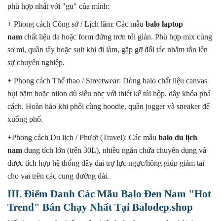
phù hợp nhất với "gu" của mình:
+ Phong cách Công sở / Lịch lãm: Các mẫu
balo laptop
nam
chất liệu da hoặc form đứng trơn tối giản. Phù hợp mix cùng
sơ mi, quần tây hoặc suit khi đi làm, gặp gỡ đối tác nhằm tôn lên
sự chuyên nghiệp.
+ Phong cách Thể thao / Streetwear: Dòng balo chất liệu canvas
bụi bặm hoặc nilon dù siêu nhẹ với thiết kế túi hộp, dây khóa phá
cách. Hoàn hảo khi phối cùng hoodie, quần jogger và sneaker để
xuống phố.
+Phong cách Du lịch / Phượt (Travel): Các mẫu
balo du lịch
nam
dung tích lớn (trên 30L), nhiều ngăn chứa chuyên dụng và
được tích hợp hệ thống dây đai trợ lực ngực/hông giúp giảm tải
cho vai trên các cung đường dài.
III. Điểm Danh Các Mẫu Balo Đen Nam "Hot
Trend" Bán Chạy Nhất Tại Balodep.shop