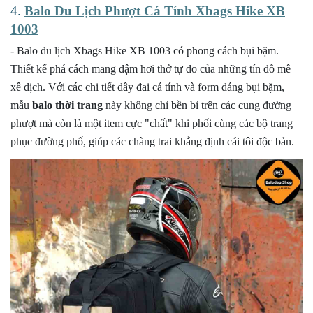
4.
Balo Du Lịch Phượt Cá Tính Xbags Hike XB
1003
- Balo du lịch Xbags Hike XB 1003 có phong cách bụi bặm.
Thiết kế phá cách mang đậm hơi thở tự do của những tín đồ mê
xê dịch. Với các chi tiết dây đai cá tính và form dáng bụi bặm,
mẫu
balo thời trang
này không chỉ bền bỉ trên các cung đường
phượt mà còn là một item cực "chất" khi phối cùng các bộ trang
phục đường phố, giúp các chàng trai khẳng định cái tôi độc bản.