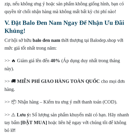
zip, nếu không ưng ý hoặc sản phẩm không giống hình, bạn có
quyền từ chối nhận hàng mà không mất bất kỳ chi phí nào!
V. Đặt Balo Đen Nam Ngay Để Nhận Ưu Đãi
Khủng!
Cơ hội sở hữu
balo đen nam
thời thượng tại Balodep.shop với
mức giá tốt nhất trong năm:
>> 🔥 Giảm giá lên đến
40%
(Áp dụng duy nhất trong tháng
này).
>> 🚚
MIỄN PHÍ GIAO HÀNG TOÀN QUỐC
cho mọi đơn
hàng.
>> 📦 Nhận hàng – Kiểm tra ưng ý mới thanh toán (COD).
>> ⚠️
Lưu ý:
Số lượng sản phẩm khuyến mãi có hạn. Hãy nhanh
tay bấm
[ĐẶT MUA]
hoặc liên hệ ngay với chúng tôi để không
bỏ lỡ!