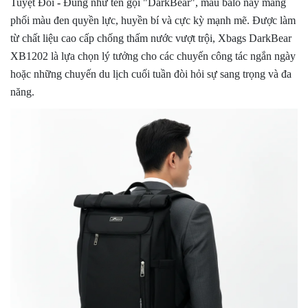
Tuyệt Đối
-
Đúng như tên gọi "DarkBear", mẫu balo này mang
phối màu đen quyền lực, huyền bí và cực kỳ mạnh mẽ. Được làm
từ chất liệu cao cấp chống thấm nước vượt trội, Xbags DarkBear
XB1202 là lựa chọn lý tưởng cho các chuyến công tác ngắn ngày
hoặc những chuyến du lịch cuối tuần đòi hỏi sự sang trọng và đa
năng.