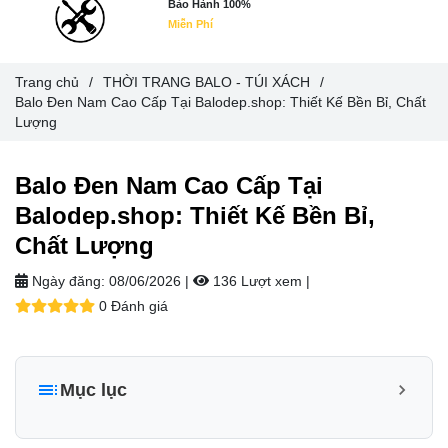
Bảo Hành 100%
Miễn Phí
Trang chủ
/
THỜI TRANG BALO - TÚI XÁCH
/
Balo Đen Nam Cao Cấp Tại Balodep.shop: Thiết Kế Bền Bỉ, Chất
Lượng
Balo Đen Nam Cao Cấp Tại
Balodep.shop: Thiết Kế Bền Bỉ,
Chất Lượng
Ngày đăng:
08/06/2026 |
136 Lượt xem
|
0 Đánh giá
Mục lục
I. Tại Sao "Balo Đen Nam" Tại Balodep.shop Lại Được Săn