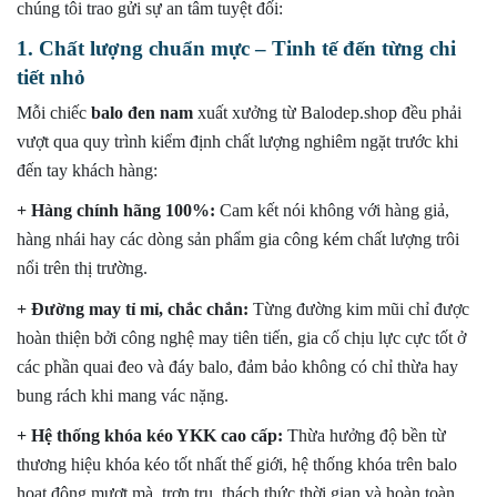
chúng tôi trao gửi sự an tâm tuyệt đối:
1. Chất lượng chuẩn mực – Tinh tế đến từng chi
tiết nhỏ
Mỗi chiếc
balo đen nam
xuất xưởng từ Balodep.shop đều phải
vượt qua quy trình kiểm định chất lượng nghiêm ngặt trước khi
đến tay khách hàng:
+ Hàng chính hãng 100%:
Cam kết nói không với hàng giả,
hàng nhái hay các dòng sản phẩm gia công kém chất lượng trôi
nổi trên thị trường.
+ Đường may tỉ mỉ, chắc chắn:
Từng đường kim mũi chỉ được
hoàn thiện bởi công nghệ may tiên tiến, gia cố chịu lực cực tốt ở
các phần quai đeo và đáy balo, đảm bảo không có chỉ thừa hay
bung rách khi mang vác nặng.
+ Hệ thống khóa kéo YKK cao cấp:
Thừa hưởng độ bền từ
thương hiệu khóa kéo tốt nhất thế giới, hệ thống khóa trên balo
hoạt động mượt mà, trơn tru, thách thức thời gian và hoàn toàn