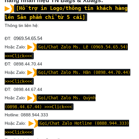
hàng nhãn hiệu TN Bags & Xbags:
[Hỗ trợ in Logo/thông tin khách hàng
lên Sản phẩm chỉ từ 5 cái]
Thông tin liên hệ:
ĐT:
0969.54.65.54
Hoặc Zalo:
Gọi/Chat Zalo Ms. Lệ (0969.54.65.54)
>>>Click<<<
ĐT: 0898.44.70.44
Hoặc Zalo:
Gọi/Chat Zalo Ms. Hân (0898.44.70.44)
>>>Click<<<
ĐT: 0898.44.67.44
Hoặc Zalo:
Gọi/Chat Zalo Ms. Quỳnh
(0898.44.67.44)
>>>Click<<<
Hotline: 0888.944.333
Hoặc Zalo:
Gọi/Chat Zalo Hotline (0888.944.333)
>>>Click<<<