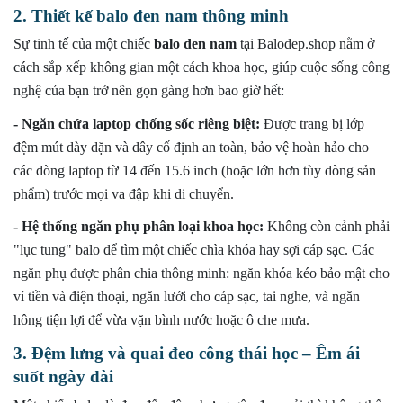
2. Thiết kế balo đen nam thông minh
Sự tinh tế của một chiếc
balo đen nam
tại Balodep.shop nằm ở
cách sắp xếp không gian một cách khoa học, giúp cuộc sống công
nghệ của bạn trở nên gọn gàng hơn bao giờ hết:
- Ngăn chứa laptop chống sốc riêng biệt:
Được trang bị lớp
đệm mút dày dặn và dây cố định an toàn, bảo vệ hoàn hảo cho
các dòng laptop từ 14 đến 15.6 inch (hoặc lớn hơn tùy dòng sản
phẩm) trước mọi va đập khi di chuyển.
- Hệ thống ngăn phụ phân loại khoa học:
Không còn cảnh phải
"lục tung" balo để tìm một chiếc chìa khóa hay sợi cáp sạc. Các
ngăn phụ được phân chia thông minh: ngăn khóa kéo bảo mật cho
ví tiền và điện thoại, ngăn lưới cho cáp sạc, tai nghe, và ngăn
hông tiện lợi để vừa vặn bình nước hoặc ô che mưa.
3. Đệm lưng và quai đeo công thái học – Êm ái
suốt ngày dài