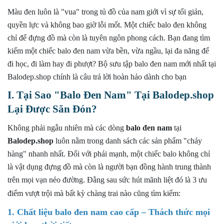
Đón?
Màu đen luôn là "vua" trong tủ đồ của nam giới vì sự tối giản,
1. Chất liệu balo đen nam cao cấp – Thách thức mọi
quyền lực và không bao giờ lỗi mốt. Một chiếc balo đen không
giới hạn thời tiết
chỉ để đựng đồ mà còn là tuyên ngôn phong cách. Bạn đang tìm
2. Thiết kế balo đen nam thông minh
kiếm một chiếc balo đen nam vừa bền, vừa ngầu, lại đa năng để
3. Đệm lưng và quai đeo công thái học – Êm ái suốt
đi học, đi làm hay đi phượt? Bộ sưu tập balo đen nam mới nhất tại
ngày dài
Balodep.shop chính là câu trả lời hoàn hảo dành cho bạn
Một chiếc balo dù đẹp đến đâu nhưng gây đau mỏi thì
I. Tại Sao "Balo Đen Nam" Tại
Balodep.shop
không thể là một chiếc balo tốt. Balodep.shop chăm
chút đến từng trải nghiệm vận động của bạn thông qua
Lại Được Săn Đón?
thiết kế chuẩn công thái học:
Không phải ngẫu nhiên mà các dòng
balo đen nam
tại
II. Định Hình Phong Cách Cùng Balo Đen Nam
Balodep.shop
luôn nằm trong danh sách các sản phẩm "cháy
Balodep.shop
hàng" nhanh nhất. Đối với phái mạnh, một chiếc balo không chỉ
III. Điểm Danh Các Mẫu Balo Đen Nam "Hot Trend" Bán
là vật dụng đựng đồ mà còn là người bạn đồng hành trung thành
Chạy Nhất Tại Balodep.shop
trên mọi vạn nẻo đường. Đằng sau sức hút mãnh liệt đó là 3 ưu
1. Balo Laptop Cao Cấp Xbags Prime X XB2009
điểm vượt trội mà bất kỳ chàng trai nào cũng tìm kiếm:
2. Balo Du Lịch Xbags DarkBear XB1202
1. Chất liệu balo đen nam cao cấp – Thách thức mọi
3. Balo Du Lịch Loại Lớn Xbags Travel Đen XB 1002