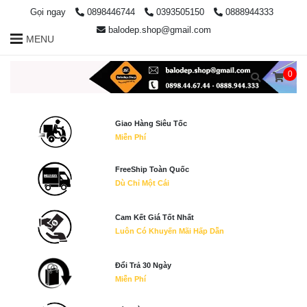
Gọi ngay
0898446744
0393505150
0888944333
balodep.shop@gmail.com
MENU
0
Giao Hàng Siêu Tốc
Miễn Phí
FreeShip Toàn Quốc
Dù Chỉ Một Cái
Cam Kết Giá Tốt Nhất
Luôn Có Khuyến Mãi Hấp Dẫn
Đổi Trả 30 Ngày
Miễn Phí