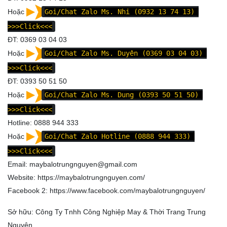
Hoặc
Goi/Chat Zalo Ms. Nhi (0932 13 74 13)
>>>Click<<<
ĐT: 0369 03 04 03
Hoặc
Goi/Chat Zalo Ms. Duyên (0369 03 04 03)
>>>Click<<<
ĐT: 0393 50 51 50
Hoặc
Goi/Chat Zalo Ms. Dung (0393 50 51 50)
>>>Click<<<
Hotline: 0888 944 333
Hoặc
Goi/Chat Zalo Hotline (0888 944 333)
>>>Click<<<
Email: maybalotrungnguyen@gmail.com
Website:
https://maybalotrungnguyen.com/
Facebook 2:
https://www.facebook.com/maybalotrungnguyen
/
Sở hữu: Công Ty Tnhh Công Nghiệp May & Thời Trang Trung
Nguyên