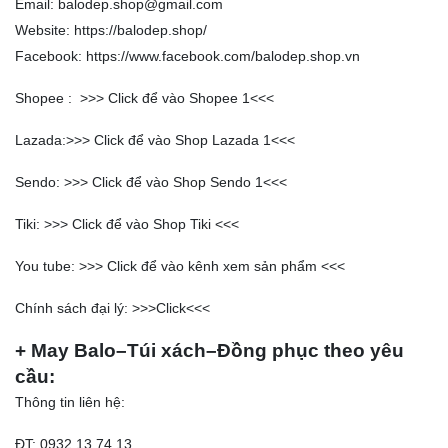
Email: balodep.shop@gmail.com
Website:
https://balodep.shop/
Facebook:
https://www.facebook.com/balodep.shop.vn
Shopee : >>>
Click để vào Shopee 1
<<<
Lazada:>>>
Click để vào Shop Lazada 1
<<<
Sendo: >>>
Click để vào Shop Sendo 1
<<<
Tiki: >>>
Click để vào Shop Tiki
<<<
You tube: >>>
Click để vào kênh xem sản phẩm
<<<
Chính sách đại lý: >>>
Click
<<<
+ May Balo–Túi xách–Đồng phục theo yêu
cầu:
Thông tin liên hệ:
ĐT: 0932 13 74 13