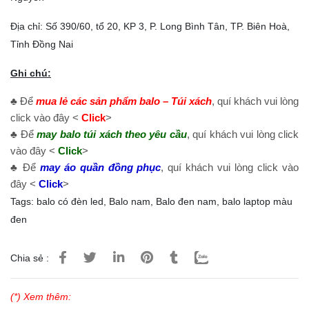
Địa chỉ: Số 390/60, tổ 20, KP 3, P. Long Bình Tân, TP. Biên Hoà,
Tỉnh Đồng Nai
Ghi chú:
♣ Để
mua lẻ các sản phẩm balo – Túi xách
, quí khách vui lòng
click vào đây <
Click
>
♣ Để
may balo túi xách theo yêu cầu
, quí khách vui lòng click
vào đây <
Click
>
♣ Để
may áo quần đồng phục
, quí khách vui lòng click vào
đây <
Click
>
Tags:
balo có đèn led
,
Balo nam
,
Balo đen nam
,
balo laptop màu
đen
Chia sẻ :
(*) Xem thêm: