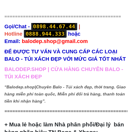
============================================
0898.44.67.44
Gọi/Chat -
|
0888.944.333
Hotline
hoặc
Email:
balodep.shop@gmail.com
ĐỂ ĐƯỢC TƯ VẤN VÀ CUNG CẤP CÁC LOẠI
BALO - TÚI XÁCH ĐẸP VỚI MỨC GIÁ TỐT NHẤT
BALODEP.SHOP | CỬA HÀNG CHUYÊN BALO -
TÚI XÁCH ĐẸP
“Balodep.shop|
Chuyên Balo - Túi xách đẹp, thời trang. Giao
hàng miễn phí toàn quốc, Miễn phí đổi trả hàng, thanh toán
tiền khi nhận hàng”.
================================================
+ Mua lẻ hoặc làm Nhà phân phối/Đại lý bán