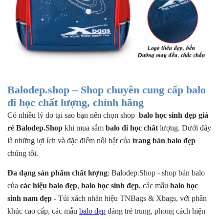
Balodep.shop – Shop chuyên cung cấp balo
đi học chất lượng, chính hãng
Có nhiều lý do tại sao bạn nên chọn shop
balo học sinh đẹp giá
rẻ
Balodep.Shop
khi mua sắm
balo đi học chất
lượng
. Dưới đây
là những lợi ích và đặc điểm nổi bật của
trang bán balo đẹp
chúng tôi.
Đa dạng sản phẩm chất lượng
: Balodep.Shop - shop bán balo
của
các hiệu balo đẹp
,
balo học sinh đẹp
, các
mẫu
balo học
sinh nam đẹp
- Túi xách nhãn hiệu TNBags & Xbags, với phân
khúc cao cấp
, các mẫu
balo đẹp
dáng trẻ trung, phong cách hiện