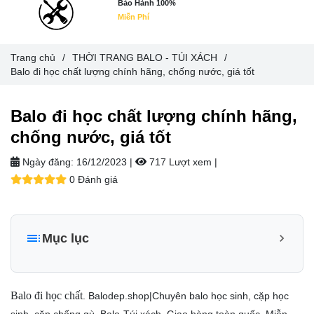
Bảo Hành 100%
Miễn Phí
Trang chủ
/
THỜI TRANG BALO - TÚI XÁCH
/
Balo đi học chất lượng chính hãng, chống nước, giá tốt
Balo đi học chất lượng chính hãng,
chống nước, giá tốt
Ngày đăng:
16/12/2023 |
717 Lượt xem
|
0 Đánh giá
Mục lục
CÁCH LỰA CHỌN BALO ĐI HỌC – BẠN CẦN BIẾT
Các loại balo đi học chất lượng mà Balodep.shop đang
Balo đi học chất
. Balodep.shop|Chuyên balo học sinh, cặp học
cung cấp
sinh, cặp chống gù, Balo-Túi xách. Giao hàng toàn quốc, Miễn