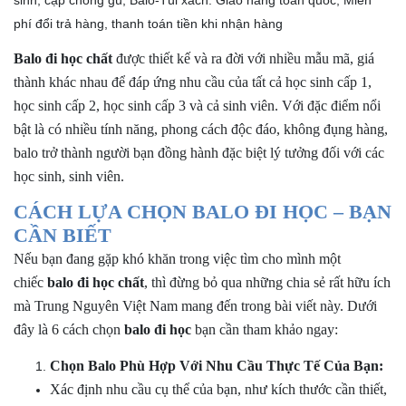
Đặc điểm nổi bật trong từng sản phẩm balo đi học, balo
phí đổi trả hàng, thanh toán tiền khi nhận hàng
học sinh của balodep.shop
Balo đi học chất
được thiết kế và ra đời với nhiều mẫu mã, giá
Balodep.shop – Shop chuyên cung cấp balo đi học chất
thành khác nhau để đáp ứng nhu cầu của tất cả học sinh cấp 1,
lượng, chính hãng
học sinh cấp 2, học sinh cấp 3 và cả sinh viên. Với đặc điểm nổi
+ Mua lẻ hoặc làm Nhà phân phối/Đại lý bán hàng nhãn
bật là có nhiều tính năng, phong cách độc đáo, không đụng hàng,
hiệu TN Bags & Xbags:
balo trở thành người bạn đồng hành đặc biệt lý tưởng đối với các
[Hỗ trợ in Logo/thông tin khách hàng lên Sản phẩm chỉ từ
học sinh, sinh viên.
5 cái]
CÁCH LỰA CHỌN BALO ĐI HỌC – BẠN
+ May Balo–Túi xách–Đồng phục theo yêu cầu:
CẦN BIẾT
Nếu bạn đang gặp khó khăn trong việc tìm cho mình một
chiếc
balo đi học
chất
, thì đừng bỏ qua những chia sẻ rất hữu ích
mà
Trung Nguyên
Việt Nam mang đến trong bài viết này. Dưới
đây là 6 cách chọn
balo đi học
bạn cần tham khảo ngay:
Chọn Balo Phù Hợp Với Nhu Cầu Thực Tế Của Bạn:
Xác định nhu cầu cụ thể của bạn, như kích thước cần thiết,