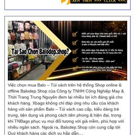
XEM THÊM >>> CLICK <<<
Việc chọn mua Balo – Túi xách trên hệ thống Shop online &
offline Balodep.Shop của Công ty TNHH Công Nghiệp May &
Thời Trang Trung Nguyên đem lại nhiều lợi ích đáng giá cho
khách hàng. Xbags không chỉ đáp ứng nhu cầu của khách
hàng với sản phẩm Balo – Túi xách cao cấp, kiểu dáng trẻ
trung, tiện dụng và phong cách tiên phong & hiện đại, trong
khi TNBags phục vụ mọi đối tượng với giá mềm, phù hợp với
nhiều ngân sách. Ngoài ra, Balodep.Shop còn cung cấp tới
Quý khách hàng các dịch vụ hấp dẫn,...