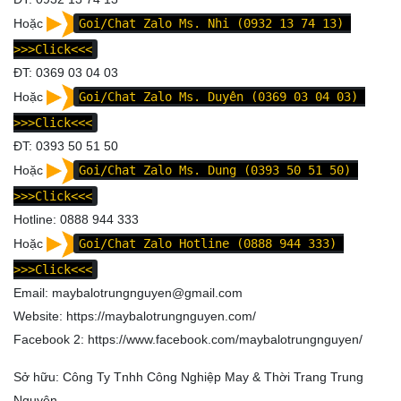
Hoặc
Goi/Chat Zalo Ms. Nhi (0932 13 74 13)
>>>Click<<<
ĐT: 0369 03 04 03
Hoặc
Goi/Chat Zalo Ms. Duyên (0369 03 04 03)
>>>Click<<<
ĐT: 0393 50 51 50
Hoặc
Goi/Chat Zalo Ms. Dung (0393 50 51 50)
>>>Click<<<
Hotline: 0888 944 333
Hoặc
Goi/Chat Zalo Hotline (0888 944 333)
>>>Click<<<
Email: maybalotrungnguyen@gmail.com
Website:
https://maybalotrungnguyen.com/
Facebook 2:
https://www.facebook.com/maybalotrungnguyen
/
Sở hữu: Công Ty Tnhh Công Nghiệp May & Thời Trang Trung
Nguyên