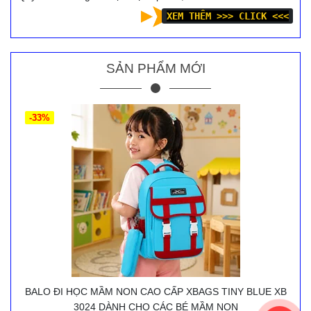
XEM THÊM >>> CLICK <<<
SẢN PHẨM MỚI
-33%
BALO ĐI HỌC MẦM NON CAO CẤP XBAGS TINY BLUE XB
3024 DÀNH CHO CÁC BÉ MẦM NON