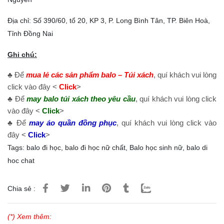
Địa chỉ: Số 390/60, tổ 20, KP 3, P. Long Bình Tân, TP. Biên Hoà,
Tỉnh Đồng Nai
Ghi chú:
♣ Để
mua lẻ các sản phẩm balo – Túi xách
, quí khách vui lòng
click vào đây <
Click
>
♣ Để
may balo túi xách theo yêu cầu
, quí khách vui lòng click
vào đây <
Click
>
♣ Để
may áo quần đồng phục
, quí khách vui lòng click vào
đây <
Click
>
Tags:
balo đi học
,
balo đi học nữ chất
,
Balo học sinh nữ
,
balo di
hoc chat
Chia sẻ :
(*) Xem thêm: