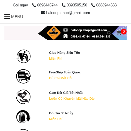
Gọi ngay
0898446744
0393505150
0888944333
balodep.shop@gmail.com
MENU
0
Giao Hàng Siêu Tốc
Miễn Phí
FreeShip Toàn Quốc
Dù Chỉ Một Cái
Cam Kết Giá Tốt Nhất
Luôn Có Khuyến Mãi Hấp Dẫn
Đổi Trả 30 Ngày
Miễn Phí