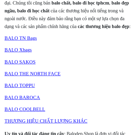
đại. Chúng tôi cũng bán
balo chất
,
balo đi học tphcm
,
balo đẹp
ngầu,
balo đi học chất
của các thương hiệu nổi tiếng trong và
ngoài nước. Điều này đảm bảo rằng bạn có một sự lựa chọn đa
dạng và các sản phẩm chính hãng
của
các thương hiệu balo đẹp
:
BALO TN Bags
BALO Xbags
BALO SAKOS
BALO THE NORTH FACE
BALO TOPPU
BALO BAROCA
BALO COOLBELL
THƯƠNG HIỆU CHẤT LƯỢNG KHÁC
Uy tín và đối tác đáng tin cậy
: Balodep.Shop là đơn vị đối tác