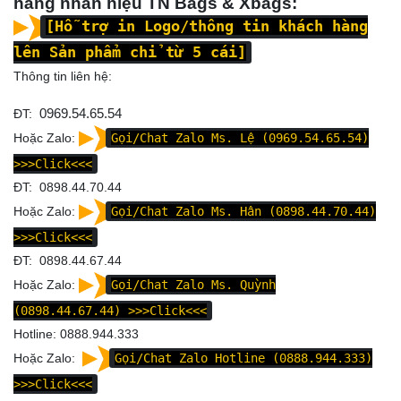
hàng nhãn hiệu TN Bags & Xbags:
[Hỗ trợ in Logo/thông tin khách hàng
lên Sản phẩm chỉ từ 5 cái]
Thông tin liên hệ:
ĐT:
0969.54.65.54
Hoặc Zalo:
Gọi/Chat Zalo Ms. Lệ (0969.54.65.54)
>>>Click<<<
ĐT: 0898.44.70.44
Hoặc Zalo:
Gọi/Chat Zalo Ms. Hân (0898.44.70.44)
>>>Click<<<
ĐT: 0898.44.67.44
Hoặc Zalo:
Gọi/Chat Zalo Ms. Quỳnh
(0898.44.67.44)
>>>Click<<<
Hotline: 0888.944.333
Hoặc Zalo:
Gọi/Chat Zalo Hotline (0888.944.333)
>>>Click<<<