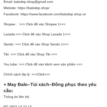
Email: balodep.shop@gmail.com
Website:
https://balodep.shop/
Facebook:
https://www.facebook.com/balodep.shop.vn
Shopee : >>>
Click để vào Shopee 1
<<<
Lazada:>>>
Click để vào Shop Lazada 1
<<<
Sendo: >>>
Click để vào Shop Sendo 1
<<<
Tiki: >>>
Click để vào Shop Tiki
<<<
You tube: >>>
Click để vào kênh xem sản phẩm
<<<
Chính sách đại lý: >>>
Click
<<<
+ May Balo–Túi xách–Đồng phục theo yêu
cầu:
Thông tin liên hệ:
ĐT: 0932 13 74 13