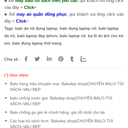
♣ Để
may balo túi xách theo yêu cầu
, quí khách vui lòng click
vào đây <
Click
>
♣ Để
may áo quần đồng phục
, quí khách vui lòng click vào
đây <
Click
>
Tags:
balo da nữ đựng laptop
,
balo đựng laptop nữ
,
balo laptop
da nữ
,
balo laptop đẹp tphcm
,
balo laptop nữ
,
ba lô du lịch cho trẻ
em
,
balo đựng laptop thời trang
Chia sẻ :
(*) Xem thêm:
Balo hàng hiệu khuyến mại. Balodep.shop|CHUYÊN BALO-TÚI
XÁCH–VALI ĐẸP
balo chống nước givi. Balodep.shop|CHUYÊN BALO-TÚI
XÁCH–VALI ĐẸP
Balo chống gù giá rẻ chính hãng, giá tốt nhất cho bé
Các loại túi xách hcm. Balodep.shop|CHUYÊN BALO-TÚI
XÁCH–VALI ĐẸP