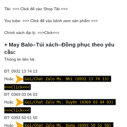
Tiki: >>>
Click để vào Shop Tiki
<<<
You tube: >>>
Click để vào kênh xem sản phẩm
<<<
Chính sách đại lý: >>>
Click
<<<
+ May Balo–Túi xách–Đồng phục theo yêu
cầu:
Thông tin liên hệ:
ĐT: 0932 13 74 13
Hoặc
Goi/Chat Zalo Ms. Nhi (0932 13 74 13)
>>>Click<<<
ĐT: 0369 03 04 03
Hoặc
Goi/Chat Zalo Ms. Duyên (0369 03 04 03)
>>>Click<<<
ĐT: 0393 50 51 50
Hoặc
Goi/Chat Zalo Ms. Dung (0393 50 51 50)