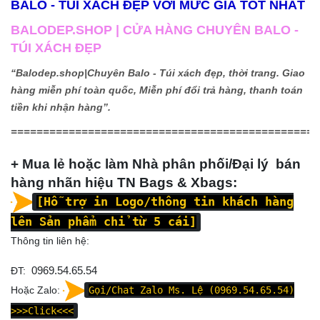
BALO - TÚI XÁCH ĐẸP VỚI MỨC GIÁ TỐT NHẤT
BALODEP.SHOP | CỬA HÀNG CHUYÊN BALO -
TÚI XÁCH ĐẸP
“Balodep.shop|
Chuyên Balo - Túi xách đẹp, thời trang. Giao
hàng miễn phí toàn quốc, Miễn phí đổi trả hàng, thanh toán
tiền khi nhận hàng”.
================================================
+ Mua lẻ hoặc làm Nhà phân phối/Đại lý bán
hàng nhãn hiệu TN Bags & Xbags:
[Hỗ trợ in Logo/thông tin khách hàng
lên Sản phẩm chỉ từ 5 cái]
Thông tin liên hệ:
ĐT:
0969.54.65.54
Hoặc Zalo:
Gọi/Chat Zalo Ms. Lệ (0969.54.65.54)
>>>Click<<<