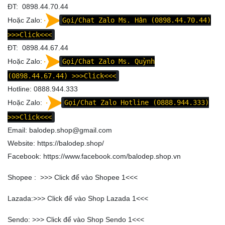
ĐT: 0898.44.70.44
Hoặc Zalo:
Gọi/Chat Zalo Ms. Hân (0898.44.70.44)
>>>Click<<<
ĐT: 0898.44.67.44
Hoặc Zalo:
Gọi/Chat Zalo Ms. Quỳnh
(0898.44.67.44)
>>>Click<<<
Hotline: 0888.944.333
Hoặc Zalo:
Gọi/Chat Zalo Hotline (0888.944.333)
>>>Click<<<
Email: balodep.shop@gmail.com
Website:
https://balodep.shop/
Facebook:
https://www.facebook.com/balodep.shop.vn
Shopee : >>>
Click để vào Shopee 1
<<<
Lazada:>>>
Click để vào Shop Lazada 1
<<<
Sendo: >>>
Click để vào Shop Sendo 1
<<<