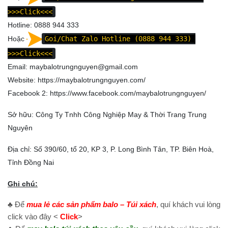
>>>Click<<<
Hotline: 0888 944 333
Hoặc
Goi/Chat Zalo Hotline (0888 944 333)
>>>Click<<<
Email: maybalotrungnguyen@gmail.com
Website:
https://maybalotrungnguyen.com/
Facebook 2:
https://www.facebook.com/maybalotrungnguyen
/
Sở hữu: Công Ty Tnhh Công Nghiệp May & Thời Trang Trung
Nguyên
Địa chỉ: Số 390/60, tổ 20, KP 3, P. Long Bình Tân, TP. Biên Hoà,
Tỉnh Đồng Nai
Ghi chú:
♣ Để
mua lẻ các sản phẩm balo – Túi xách
, quí khách vui lòng
click vào đây <
Click
>