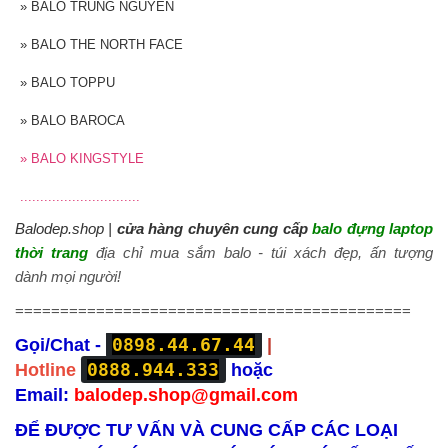
»
BALO TRUNG NGUYÊN
»
BALO THE NORTH FACE
»
BALO TOPPU
»
BALO BAROCA
»
BALO KINGSTYLE
..............................
Balodep.shop |
cửa hàng chuyên cung cấp
balo đựng laptop
thời trang
địa chỉ mua sắm balo - túi xách đẹp, ấn tượng
dành
mọi người!
============================================
0898.44.67.44
Gọi/Chat -
|
0888.944.333
Hotline
hoặc
Email:
balodep.shop@gmail.com
ĐỂ ĐƯỢC TƯ VẤN VÀ CUNG CẤP CÁC LOẠI