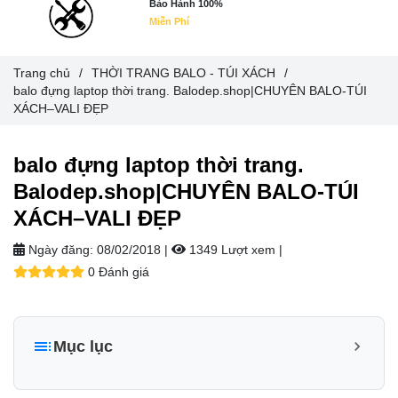
Bảo Hành 100%
Miễn Phí
Trang chủ
/
THỜI TRANG BALO - TÚI XÁCH
/
balo đựng laptop thời trang. Balodep.shop|CHUYÊN BALO-TÚI
XÁCH–VALI ĐẸP
balo đựng laptop thời trang.
Balodep.shop|CHUYÊN BALO-TÚI
XÁCH–VALI ĐẸP
Ngày đăng:
08/02/2018 |
1349 Lượt xem
|
0 Đánh giá
Mục lục
DANH MỤC SẢN PHẨM