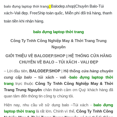
+ Mua lẻ hoặc làm Nhà phân phối/Đại lý bán hàng nhãn
balo đựng laptop thời trang
.
Balodep.shop|Chuyên Balo-Túi
hiệu TN Bags & Xbags:
xách–Vali đẹp. FreeShip toàn quốc, Miễn phí đổi trả hàng, thanh
[Hỗ trợ in Logo/thông tin khách hàng lên Sản phẩm chỉ từ
toán tiền khi nhận hàng.
5 cái]
balo đựng laptop thời trang
+ May Balo–Túi xách–Đồng phục theo yêu cầu:
Công Ty Tnhh Công Nghiệp May & Thời Trang Trung
Nguyên
GIỚI THIỆU VỀ BALODEP.SHOP | HỆ THỐNG CỬA HÀNG
CHUYÊN VỀ BALO – TÚI XÁCH - VALI ĐẸP
– Lời đầu tiên,
BALODEP.SHOP
|
Hệ thống
cửa hàng chuyên
cung cấp balo
– túi xách - vali -
balo đựng laptop thời
trang
trực thuộc
Công Ty Tnhh Công Nghiệp May & Thời
Trang Trung Nguyên
chân thành cảm ơn Quý khách hàng đã
quan tâm đến thông tin công ty chúng tôi.
Hiện nay, nhu cầu về sữ dụng balo –Túi xách -
balo đựng
laptop thời trang
là rất lớn. Chính vì thế,
Công Ty Tnhh Công