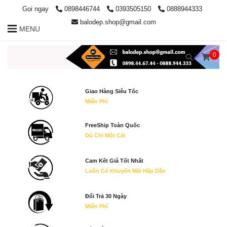
Gọi ngay
0898446744
0393505150
0888944333
balodep.shop@gmail.com
MENU
0
Giao Hàng Siêu Tốc
Miễn Phí
FreeShip Toàn Quốc
Dù Chỉ Một Cái
Cam Kết Giá Tốt Nhất
Luôn Có Khuyến Mãi Hấp Dẫn
Đổi Trả 30 Ngày
Miễn Phí