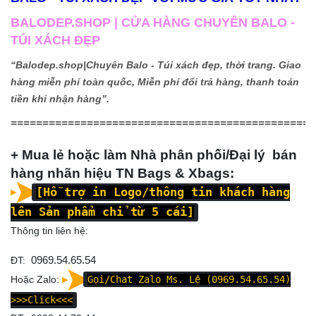
BALODEP.SHOP | CỬA HÀNG CHUYÊN BALO -
TÚI XÁCH ĐẸP
“Balodep.shop|
Chuyên Balo - Túi xách đẹp, thời trang. Giao
hàng miễn phí toàn quốc, Miễn phí đổi trả hàng, thanh toán
tiền khi nhận hàng”.
================================================
+ Mua lẻ hoặc làm Nhà phân phối/Đại lý bán
hàng nhãn hiệu TN Bags & Xbags:
[Hỗ trợ in Logo/thông tin khách hàng
lên Sản phẩm chỉ từ 5 cái]
Thông tin liên hệ:
ĐT:
0969.54.65.54
Hoặc Zalo:
Gọi/Chat Zalo Ms. Lệ (0969.54.65.54)
>>>Click<<<