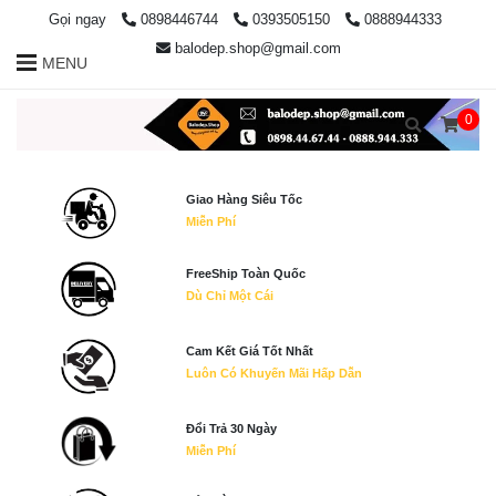
Gọi ngay
0898446744
0393505150
0888944333
balodep.shop@gmail.com
MENU
0
Giao Hàng Siêu Tốc
Miễn Phí
FreeShip Toàn Quốc
Dù Chỉ Một Cái
Cam Kết Giá Tốt Nhất
Luôn Có Khuyến Mãi Hấp Dẫn
Đổi Trả 30 Ngày
Miễn Phí