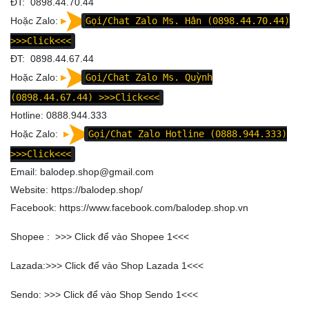
ĐT: 0898.44.70.44
Hoặc Zalo:
Gọi/Chat Zalo Ms. Hân (0898.44.70.44)
>>>Click<<<
ĐT: 0898.44.67.44
Hoặc Zalo:
Gọi/Chat Zalo Ms. Quỳnh
(0898.44.67.44)
>>>Click<<<
Hotline: 0888.944.333
Hoặc Zalo:
Gọi/Chat Zalo Hotline (0888.944.333)
>>>Click<<<
Email: balodep.shop@gmail.com
Website:
https://balodep.shop/
Facebook:
https://www.facebook.com/balodep.shop.vn
Shopee : >>>
Click để vào Shopee 1
<<<
Lazada:>>>
Click để vào Shop Lazada 1
<<<
Sendo: >>>
Click để vào Shop Sendo 1
<<<