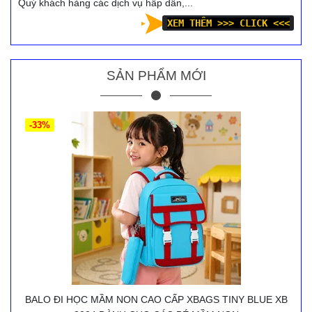
Quý khách hàng các dịch vụ hấp dẫn,...
XEM THÊM >>> CLICK <<<
SẢN PHẨM MỚI
-33%
BALO ĐI HỌC MẦM NON CAO CẤP XBAGS TINY BLUE XB