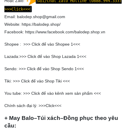
Hoặc Zalo:
Gọi/Chat Zalo Hotline (0888.944.333)
>>>Click<<<
Email: balodep.shop@gmail.com
Website:
https://balodep.shop/
Facebook:
https://www.facebook.com/balodep.shop.vn
Shopee : >>>
Click để vào Shopee 1
<<<
Lazada:>>>
Click để vào Shop Lazada 1
<<<
Sendo: >>>
Click để vào Shop Sendo 1
<<<
Tiki: >>>
Click để vào Shop Tiki
<<<
You tube: >>>
Click để vào kênh xem sản phẩm
<<<
Chính sách đại lý: >>>
Click
<<<
+ May Balo–Túi xách–Đồng phục theo yêu
cầu: