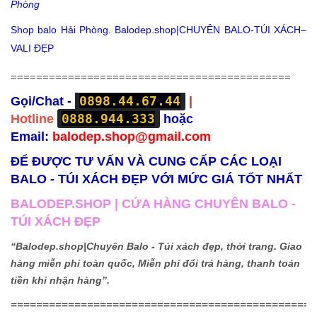
Phòng
Shop balo Hải Phòng. Balodep.shop|CHUYÊN BALO-TÚI XÁCH–
VALI ĐẸP
============================================
0898.44.67.44
Gọi/Chat -
|
0888.944.333
Hotline
hoặc
Email:
balodep.shop@gmail.com
ĐỂ ĐƯỢC TƯ VẤN VÀ CUNG CẤP CÁC LOẠI
BALO - TÚI XÁCH ĐẸP VỚI MỨC GIÁ TỐT NHẤT
BALODEP.SHOP | CỬA HÀNG CHUYÊN BALO -
TÚI XÁCH ĐẸP
“Balodep.shop|
Chuyên Balo - Túi xách đẹp, thời trang. Giao
hàng miễn phí toàn quốc, Miễn phí đổi trả hàng, thanh toán
tiền khi nhận hàng”.
================================================