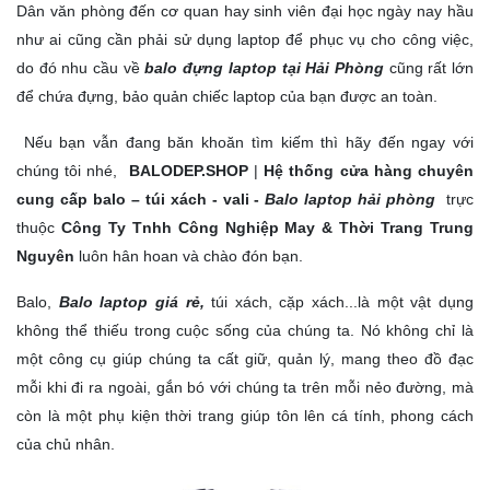
Dân văn phòng đến cơ quan hay sinh viên đại học ngày nay hầu
như ai cũng cần phải sử dụng laptop để phục vụ cho công việc,
do đó nhu cầu về
balo đựng laptop tại Hải Phòng
cũng rất lớn
để chứa đựng, bảo quản chiếc laptop của bạn được an toàn.
Nếu bạn vẫn đang băn khoăn tìm kiếm thì hãy đến ngay với
chúng tôi nhé,
BALODEP.SHOP
|
Hệ thống cửa hàng chuyên
cung cấp balo – túi xách - vali -
Balo laptop hải phòng
trực
thuộc
Công Ty Tnhh Công Nghiệp May & Thời Trang Trung
Nguyên
luôn hân hoan và chào đón bạn.
Balo,
Balo laptop giá rẻ,
túi xách, cặp xách...là một vật dụng
không thể thiếu trong cuộc sống của chúng ta. Nó không chỉ là
một công cụ giúp chúng ta cất giữ, quản lý, mang theo đồ đạc
mỗi khi đi ra ngoài, gắn bó với chúng ta trên mỗi nẻo đường, mà
còn là một phụ kiện thời trang giúp tôn lên cá tính, phong cách
của chủ nhân.