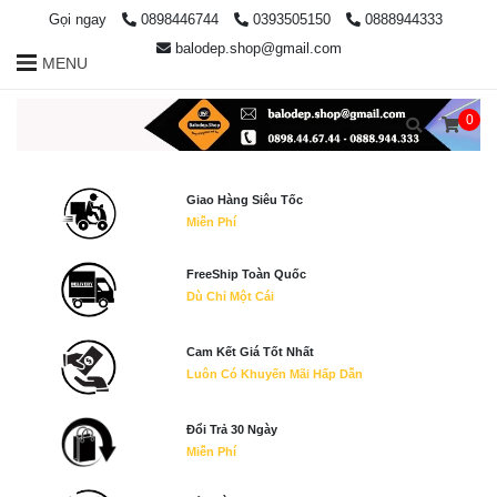
Gọi ngay
0898446744
0393505150
0888944333
balodep.shop@gmail.com
MENU
0
Giao Hàng Siêu Tốc
Miễn Phí
FreeShip Toàn Quốc
Dù Chỉ Một Cái
Cam Kết Giá Tốt Nhất
Luôn Có Khuyến Mãi Hấp Dẫn
Đổi Trả 30 Ngày
Miễn Phí