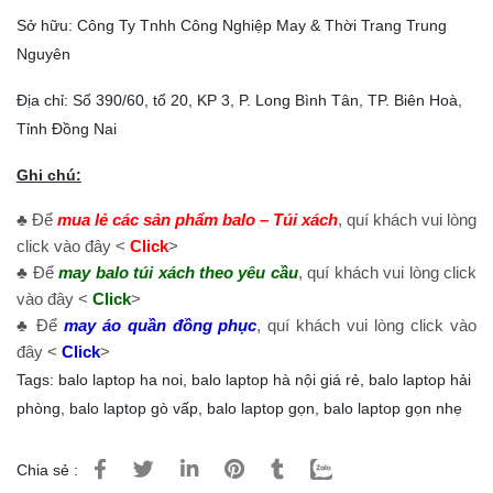
Sở hữu: Công Ty Tnhh Công Nghiệp May & Thời Trang Trung
Nguyên
Địa chỉ: Số 390/60, tổ 20, KP 3, P. Long Bình Tân, TP. Biên Hoà,
Tỉnh Đồng Nai
Ghi chú:
♣ Để
mua lẻ các sản phẩm balo – Túi xách
, quí khách vui lòng
click vào đây <
Click
>
♣ Để
may balo túi xách theo yêu cầu
, quí khách vui lòng click
vào đây <
Click
>
♣ Để
may áo quần đồng phục
, quí khách vui lòng click vào
đây <
Click
>
Tags:
balo laptop ha noi
,
balo laptop hà nội giá rẻ
,
balo laptop hải
phòng
,
balo laptop gò vấp
,
balo laptop gọn
,
balo laptop gọn nhẹ
Chia sẻ :