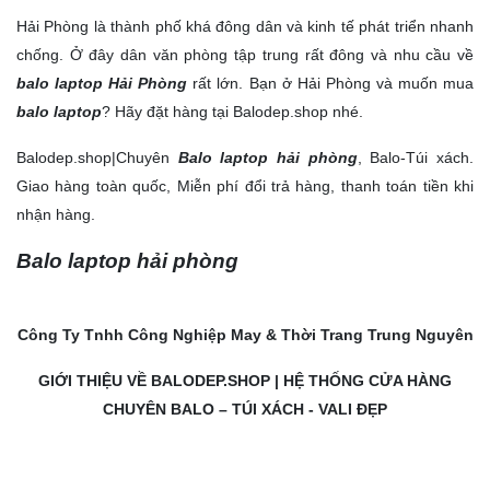
DANH MỤC SẢN PHẨM
Hải Phòng là thành phố khá đông dân và kinh tế phát triển nhanh
chống. Ở đây dân văn phòng tập trung rất đông và nhu cầu về
THƯƠNG HIỆU CHẤT LƯỢNG
balo laptop Hải Phòng
rất lớn. Bạn ở Hải Phòng và muốn mua
+ Mua lẻ hoặc làm Nhà phân phối/Đại lý bán hàng nhãn
balo laptop
? Hãy đặt hàng tại Balodep.shop nhé.
hiệu TN Bags & Xbags:
[Hỗ trợ in Logo/thông tin khách hàng lên Sản phẩm chỉ từ
Balodep.shop|Chuyên
Balo laptop hải phòng
, Balo-Túi xách.
5 cái]
Giao hàng toàn quốc, Miễn phí đổi trả hàng, thanh toán tiền khi
+ May Balo–Túi xách–Đồng phục theo yêu cầu:
nhận hàng.
Balo laptop hải phòng
Công Ty Tnhh Công Nghiệp May & Thời Trang Trung Nguyên
GIỚI THIỆU VỀ
BALODEP.SHOP
| HỆ THỐNG CỬA HÀNG
CHUYÊN BALO – TÚI XÁCH - VALI ĐẸP