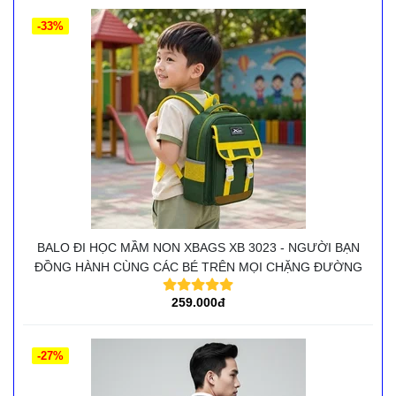
-33%
BALO ĐI HỌC MẦM NON XBAGS XB 3023 - NGƯỜI BẠN
ĐỒNG HÀNH CÙNG CÁC BÉ TRÊN MỌI CHẶNG ĐƯỜNG
259.000đ
-27%