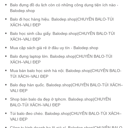
Balo đựng đồ du lịch còn có những công dụng tiện ích nào -
Balodep.shop
Balo đi học hàng hiệu. Balodep.shop|CHUYÊN BALO-TÚI
XÁCH–VALI ĐẸP
Balo học sinh cầu giấy. Balodep.shop|CHUYÊN BALO-TÚI
XÁCH–VALI ĐẸP
Mua cặp sách giá rẻ ở đâu uy tín - Balodep.shop
Balo đựng laptop lớn. Balodep.shop|CHUYÊN BALO-TÚI
XÁCH–VALI ĐẸP
Mua bán balo học sinh hà nội. Balodep.shop|CHUYÊN BALO-
TÚI XÁCH–VALI ĐẸP
Balo đẹp hàn quốc. Balodep.shop|CHUYÊN BALO-TÚI XÁCH–
VALI ĐẸP
Shop bán balo da đẹp ở tphcm. Balodep.shop|CHUYÊN
BALO-TÚI XÁCH–VALI ĐẸP
Túi balo đeo chéo. Balodep.shop|CHUYÊN BALO-TÚI XÁCH–
VALI ĐẸP
Công ty kinh doanh ba lô giá sỉ. Balodep.shop|CHUYÊN BALO-