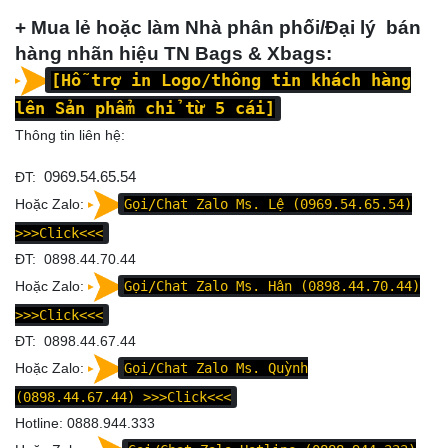
+ Mua lẻ hoặc làm Nhà phân phối/Đại lý bán
hàng nhãn hiệu TN Bags & Xbags:
[Hỗ trợ in Logo/thông tin khách hàng
lên Sản phẩm chỉ từ 5 cái]
Thông tin liên hệ:
ĐT:
0969.54.65.54
Hoặc Zalo:
Gọi/Chat Zalo Ms. Lệ (0969.54.65.54)
>>>Click<<<
ĐT: 0898.44.70.44
Hoặc Zalo:
Gọi/Chat Zalo Ms. Hân (0898.44.70.44)
>>>Click<<<
ĐT: 0898.44.67.44
Hoặc Zalo:
Gọi/Chat Zalo Ms. Quỳnh
(0898.44.67.44)
>>>Click<<<
Hotline: 0888.944.333