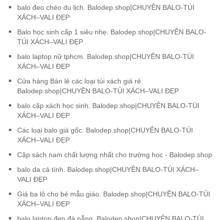
balo đeo chéo du lịch. Balodep.shop|CHUYÊN BALO-TÚI
XÁCH–VALI ĐẸP
Balo học sinh cấp 1 siêu nhẹ. Balodep.shop|CHUYÊN BALO-
TÚI XÁCH–VALI ĐẸP
balo laptop nữ tphcm. Balodep.shop|CHUYÊN BALO-TÚI
XÁCH–VALI ĐẸP
Cửa hàng Bán lẻ các loại túi xách giá rẻ.
Balodep.shop|CHUYÊN BALO-TÚI XÁCH–VALI ĐẸP
balo cặp xách học sinh. Balodep.shop|CHUYÊN BALO-TÚI
XÁCH–VALI ĐẸP
Các loại balo giá gốc. Balodep.shop|CHUYÊN BALO-TÚI
XÁCH–VALI ĐẸP
Cặp sách nam chất lượng nhất cho trường học - Balodep.shop
balo da cá tính. Balodep.shop|CHUYÊN BALO-TÚI XÁCH–
VALI ĐẸP
Giá ba lô cho bé mẫu giáo. Balodep.shop|CHUYÊN BALO-TÚI
XÁCH–VALI ĐẸP
balo laptop đẹp đà nẵng. Balodep.shop|CHUYÊN BALO-TÚI