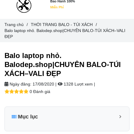
Bảo Hành 100%
Miễn Phí
Trang chủ
/
THỜI TRANG BALO - TÚI XÁCH
/
Balo laptop nhỏ. Balodep.shop|CHUYÊN BALO-TÚI XÁCH–VALI
ĐẸP
Balo laptop nhỏ.
Balodep.shop|CHUYÊN BALO-TÚI
XÁCH–VALI ĐẸP
Ngày đăng:
17/08/2020 |
1328 Lượt xem
|
0 Đánh giá
Mục lục
Balo laptop nhỏ