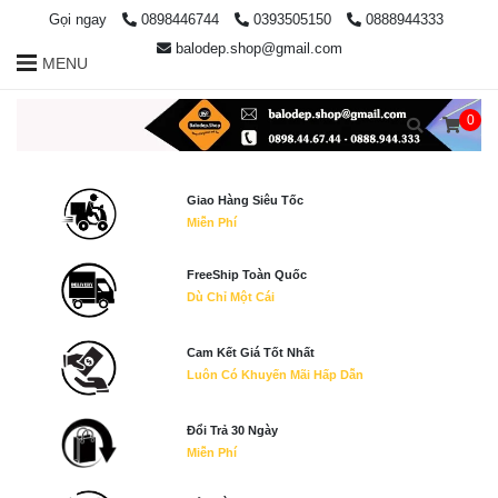
Gọi ngay
0898446744
0393505150
0888944333
balodep.shop@gmail.com
MENU
0
Giao Hàng Siêu Tốc
Miễn Phí
FreeShip Toàn Quốc
Dù Chỉ Một Cái
Cam Kết Giá Tốt Nhất
Luôn Có Khuyến Mãi Hấp Dẫn
Đổi Trả 30 Ngày
Miễn Phí