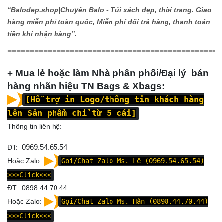
“Balodep.shop|
Chuyên Balo - Túi xách đẹp, thời trang. Giao
hàng miễn phí toàn quốc, Miễn phí đổi trả hàng, thanh toán
tiền khi nhận hàng”.
================================================
+ Mua lẻ hoặc làm Nhà phân phối/Đại lý bán
hàng nhãn hiệu TN Bags & Xbags:
[Hỗ trợ in Logo/thông tin khách hàng
lên Sản phẩm chỉ từ 5 cái]
Thông tin liên hệ:
ĐT:
0969.54.65.54
Hoặc Zalo:
Gọi/Chat Zalo Ms. Lệ (0969.54.65.54)
>>>Click<<<
ĐT: 0898.44.70.44
Hoặc Zalo:
Gọi/Chat Zalo Ms. Hân (0898.44.70.44)
>>>Click<<<