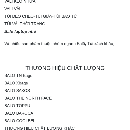
VALI KÉO NHỰA
VALI VẢI
TÚI ĐEO CHÉO-TÚI GIÀY-TÚI BAO TỬ
TÚI VẢI THỜI TRANG
Balo laptop nhỏ
Và nhiều sản phẩm thuộc nhóm ngành Balô
,
Túi xách khác, . . .
THƯƠNG HIỆU CHẤT LƯỢNG
BALO TN Bags
BALO Xbags
BALO SAKOS
BALO THE NORTH FACE
BALO TOPPU
BALO BAROCA
BALO COOLBELL
THƯƠNG HIỆU CHẤT LƯỢNG KHÁC