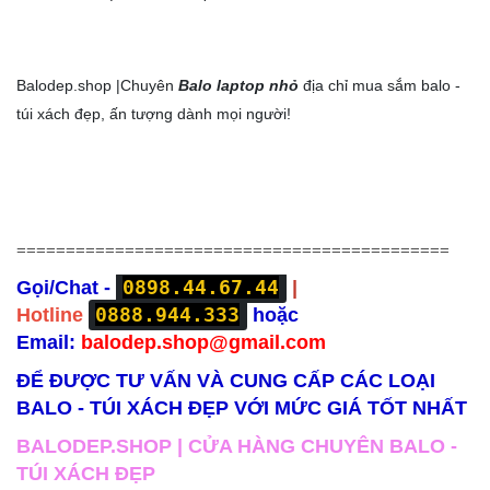
Balodep.shop |
Chuyên
Balo laptop nhỏ
địa chỉ mua sắm balo -
túi xách đẹp, ấn tượng dành mọi người!
============================================
0898.44.67.44
Gọi/Chat -
|
0888.944.333
Hotline
hoặc
Email:
balodep.shop@gmail.com
ĐỂ ĐƯỢC TƯ VẤN VÀ CUNG CẤP CÁC LOẠI
BALO - TÚI XÁCH ĐẸP VỚI MỨC GIÁ TỐT NHẤT
BALODEP.SHOP | CỬA HÀNG CHUYÊN BALO -
TÚI XÁCH ĐẸP