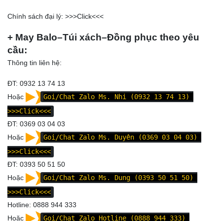
Chính sách đại lý: >>>
Click
<<<
+ May Balo–Túi xách–Đồng phục theo yêu
cầu:
Thông tin liên hệ:
ĐT: 0932 13 74 13
Hoặc
Goi/Chat Zalo Ms. Nhi (0932 13 74 13)
>>>Click<<<
ĐT: 0369 03 04 03
Hoặc
Goi/Chat Zalo Ms. Duyên (0369 03 04 03)
>>>Click<<<
ĐT: 0393 50 51 50
Hoặc
Goi/Chat Zalo Ms. Dung (0393 50 51 50)
>>>Click<<<
Hotline: 0888 944 333
Hoặc
Goi/Chat Zalo Hotline (0888 944 333)