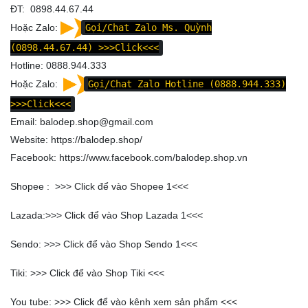
ĐT: 0898.44.67.44
Hoặc Zalo:
Gọi/Chat Zalo Ms. Quỳnh
(0898.44.67.44)
>>>Click<<<
Hotline: 0888.944.333
Hoặc Zalo:
Gọi/Chat Zalo Hotline (0888.944.333)
>>>Click<<<
Email: balodep.shop@gmail.com
Website:
https://balodep.shop/
Facebook:
https://www.facebook.com/balodep.shop.vn
Shopee : >>>
Click để vào Shopee 1
<<<
Lazada:>>>
Click để vào Shop Lazada 1
<<<
Sendo: >>>
Click để vào Shop Sendo 1
<<<
Tiki: >>>
Click để vào Shop Tiki
<<<
You tube: >>>
Click để vào kênh xem sản phẩm
<<<