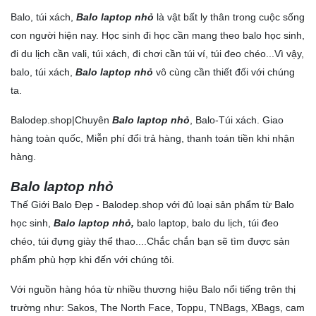
Mẫu balo học sinh cá tính phù hợp cho học sinh cấp 1,
Balo, túi xách,
Balo laptop nhỏ
là vật bất ly thân trong cuộc sống
2
con người hiện nay. Học sinh đi học cần mang theo balo học sinh,
2. Mẫu balo học sinh cho mầm non và lớp 1
đi du lịch cần vali, túi xách, đi chơi cần túi ví, túi đeo chéo...Vì vậy,
3. Balo Sakos Layla kiểu dáng năng động trẻ trung đi
balo, túi xách,
Balo laptop nhỏ
vô cùng cần thiết đối với chúng
làm, đi du lịch
ta.
4. Balo thời trang cao cấp Sakos Matrix
Balodep.shop|Chuyên
Balo laptop nhỏ
, Balo-Túi xách. Giao
5. Túi đựng giày đá bóng TN Bags
hàng toàn quốc, Miễn phí đổi trả hàng, thanh toán tiền khi nhận
DANH MỤC SẢN PHẨM
hàng.
THƯƠNG HIỆU CHẤT LƯỢNG
Balo laptop nhỏ
+ Mua lẻ hoặc làm Nhà phân phối/Đại lý bán hàng nhãn
Thế Giới Balo Đẹp -
Balodep.shop
với đủ loại sản phẩm từ
Balo
hiệu TN Bags & Xbags:
học sinh
,
Balo laptop nhỏ,
balo laptop
,
balo du lịch
,
túi đeo
[Hỗ trợ in Logo/thông tin khách hàng lên Sản phẩm chỉ từ
chéo
,
túi đựng giày thể thao
5 cái]
....Chắc chắn bạn sẽ tìm được sản
phẩm phù hợp khi đến với chúng tôi.
+ May Balo–Túi xách–Đồng phục theo yêu cầu:
Với nguồn hàng hóa từ nhiều thương hiệu Balo nổi tiếng trên thị
trường như: Sakos, The North Face, Toppu, TNBags, XBags, cam