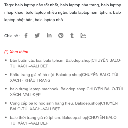
Tags:
balo laptop nào tốt nhất
,
balo laptop nha trang
,
balo laptop
nhap khau
,
balo laptop nhiều ngăn
,
balo laptop nam tphcm
,
balo
laptop nhật bản
,
balo laptop nhỏ
Chia sẻ :
(*) Xem thêm:
Bán buôn các loại balo tphcm. Balodep.shop|CHUYÊN BALO-
TÚI XÁCH–VALI ĐẸP
Khẩu trang giá rẻ hà nội. Balodep.shop|CHUYÊN BALO-TÚI
XÁCH - KHẨU TRANG
balo đựng laptop macbook. Balodep.shop|CHUYÊN BALO-TÚI
XÁCH–VALI ĐẸP
Cung cấp ba lô học sinh hàng hiệu. Balodep.shop|CHUYÊN
BALO-TÚI XÁCH–VALI ĐẸP
balo thời trang giá rẻ tphcm. Balodep.shop|CHUYÊN BALO-
TÚI XÁCH–VALI ĐẸP