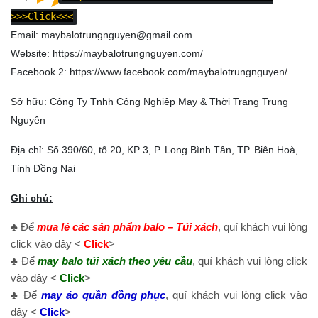
>>>Click<<<
Email: maybalotrungnguyen@gmail.com
Website:
https://maybalotrungnguyen.com/
Facebook 2:
https://www.facebook.com/maybalotrungnguyen
/
Sở hữu: Công Ty Tnhh Công Nghiệp May & Thời Trang Trung
Nguyên
Địa chỉ: Số 390/60, tổ 20, KP 3, P. Long Bình Tân, TP. Biên Hoà,
Tỉnh Đồng Nai
Ghi chú:
♣ Để
mua lẻ các sản phẩm balo – Túi xách
, quí khách vui lòng
click vào đây <
Click
>
♣ Để
may balo túi xách theo yêu cầu
, quí khách vui lòng click
vào đây <
Click
>
♣ Để
may áo quần đồng phục
, quí khách vui lòng click vào
đây <
Click
>