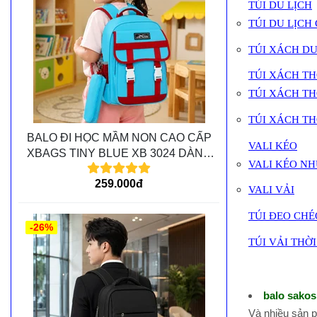
TÚI DU LỊCH
TÚI DU LỊCH
TÚI XÁCH DU
TÚI XÁCH T
TÚI XÁCH T
TÚI XÁCH T
BALO ĐI HỌC MẦM NON CAO CẤP
VALI KÉO
XBAGS TINY BLUE XB 3024 DÀNH
VALI KÉO N
CHO CÁC BÉ MẦM NON
259.000đ
VALI VẢI
TÚI ĐEO CHÉ
-26%
TÚI VẢI THỜ
balo sakos
Và nhiều sản 