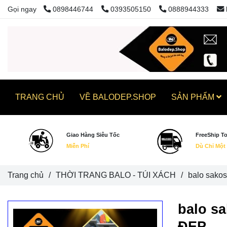
Gọi ngay
0898446744
0393505150
0888944333
TRANG CHỦ
VỀ BALODEP.SHOP
SẢN PHẨM
Giao Hàng Siêu Tốc
FreeShip T
Miễn Phí
Dù Chỉ Một
Trang chủ
/
THỜI TRANG BALO - TÚI XÁCH
/
balo sako
balo s
ĐẸP