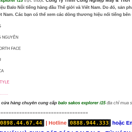
xplorer i15
trực thuộc
Công Ty Tnhh Công Nghiệp May & Thời 
ệu Balo Nỗi tiếng hàng đầu Thế giới và Viêt Nam. Do đó, sản ph
ệt Nam. Các bạn có thể xem các dòng thương hiệu nổi tiếng bên
S
G NGUYÊN
ORTH FACE
U
CA
TYLE
.......
|
cửa hàng chuyên cung cấp
balo sakos explorer i15
địa chỉ mua 
==================================
0898.44.67.44
0888.944.333
|
Hotline
hoặc E