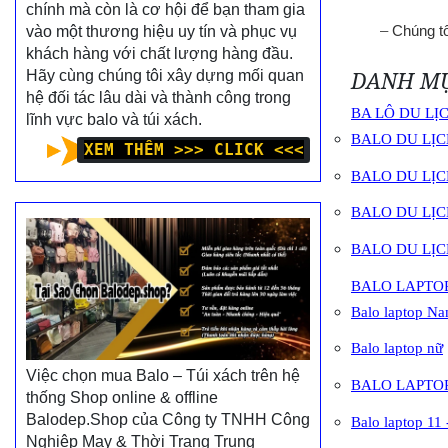
chính mà còn là cơ hội để bạn tham gia
–
Chúng tô
vào một thương hiệu uy tín và phục vụ
khách hàng với chất lượng hàng đầu.
DANH M
Hãy cùng chúng tôi xây dựng mối quan
hệ đối tác lâu dài và thành công trong
BA LÔ DU LỊ
lĩnh vực balo và túi xách.
BALO DU LỊ
XEM THÊM >>> CLICK <<<
BALO DU LỊ
BALO DU LỊ
BALO DU LỊC
BALO LAPTO
Balo laptop N
Balo laptop nữ
Việc chọn mua Balo – Túi xách trên hệ
BALO LAPTOP
thống Shop online & offline
Balodep.Shop của Công ty TNHH Công
Balo laptop 11 
Nghiệp May & Thời Trang Trung