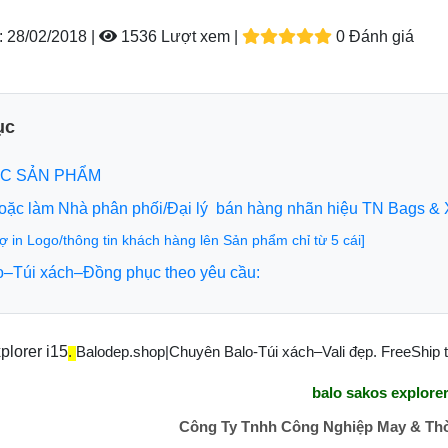
:
28/02/2018 |
1536 Lượt xem
|
0 Đánh giá
ục
C SẢN PHẨM
hoặc làm Nhà phân phối/Đại lý bán hàng nhãn hiệu TN Bags & 
rợ in Logo/thông tin khách hàng lên Sản phẩm chỉ từ 5 cái]
o–Túi xách–Đồng phục theo yêu cầu:
plorer i15
.
Balodep.shop|Chuyên Balo-Túi xách–Vali đẹp. FreeShip to
balo sakos explorer
Công Ty Tnhh Công Nghiệp May & Thờ