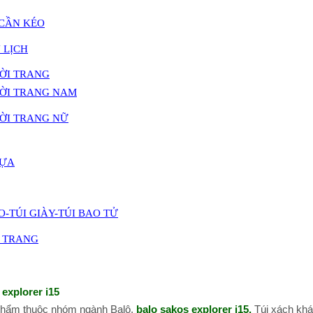
 CẦN KÉO
 LỊCH
HỜI TRANG
HỜI TRANG NAM
HỜI TRANG NỮ
HỰA
O-TÚI GIÀY-TÚI BAO TỬ
I TRANG
 explorer i15
phẩm thuộc nhóm ngành Balô,
balo sakos explorer i15
,
Túi xách khác,