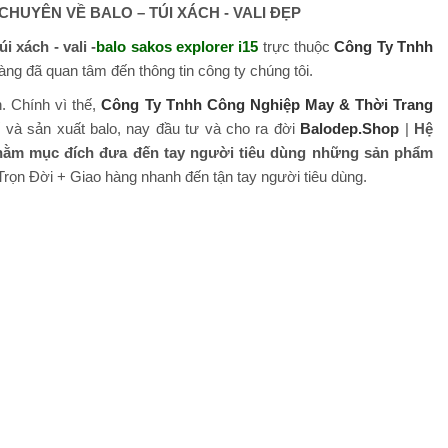
HUYÊN VỀ BALO – TÚI XÁCH - VALI ĐẸP
úi xách - vali -
balo sakos explorer i15
trực thuộc
Công Ty Tnhh
g đã quan tâm đến thông tin công ty chúng tôi.
ớn. Chính vì thế,
Công Ty Tnhh Công Nghiệp May & Thời Trang
ế và sản xuất balo, nay đầu tư và cho ra đời
Balodep.Shop
|
Hệ
ằm mục đích đưa đến tay người tiêu dùng những sản phẩm
ọn Đời + Giao hàng nhanh đến tận tay người tiêu dùng.