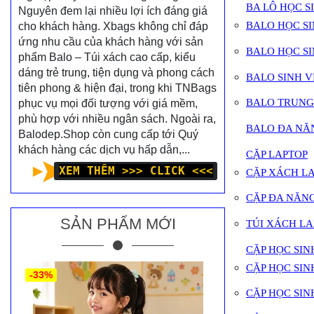
BA LÔ HỌC S
Nguyên đem lại nhiều lợi ích đáng giá
BALO HỌC SI
cho khách hàng. Xbags không chỉ đáp
ứng nhu cầu của khách hàng với sản
BALO HỌC SIN
phẩm Balo – Túi xách cao cấp, kiểu
dáng trẻ trung, tiện dụng và phong cách
BALO SINH V
tiên phong & hiện đại, trong khi TNBags
BALO TRUNG
phục vụ mọi đối tượng với giá mềm,
phù hợp với nhiều ngân sách. Ngoài ra,
BALO ĐA NĂ
Balodep.Shop còn cung cấp tới Quý
khách hàng các dịch vụ hấp dẫn,...
CẶP LAPTOP
XEM THÊM >>> CLICK <<<
CẶP XÁCH L
CẶP ĐA NĂN
SẢN PHẨM MỚI
TÚI XÁCH LA
CẶP HỌC SIN
CẶP HỌC SINH
-33%
CẶP HỌC SIN