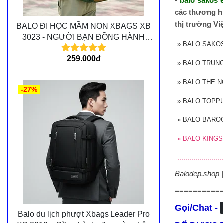
-
balo sakos e
các thương hi
thị trường Vi
BALO ĐI HỌC MẦM NON XBAGS XB
3023 - NGƯỜI BẠN ĐỒNG HÀNH
»
BALO SAKO
CÙNG CÁC BÉ TRÊN MỌI CHẶNG
259.000đ
ĐƯỜNG
»
BALO TRUN
»
BALO THE N
-27%
»
BALO TOPP
»
BALO BARO
»
BALO KINGS
.......................
Balodep.shop 
==========
Gọi/Chat -
Balo du lịch phượt Xbags Leader Pro