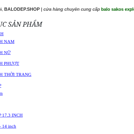
i
,
BALODEP.SHOP
|
cửa hàng chuyên cung cấp
balo sakos expl
ỤC SẢN PHẨM
CH
CH NAM
CH NỮ
CH PHƯỢT
H THỜI TRANG
P
am
 17.3 INCH
- 14 inch