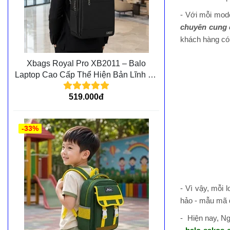
- Với mỗi mo
chuyên cung 
khách hàng có 
Xbags Royal Pro XB2011 – Balo
Laptop Cao Cấp Thể Hiện Bản Lĩnh Và
Đẳng Cấp Cá Nhân
519.000đ
-33%
- Vì vậy, mỗi 
hảo - mẫu mã đ
- Hiện nay, N