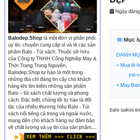
Ngày đăng
Balodep.Shop
là một đơn vị phân phối
Mục l
uy tín, chuyên cung cấp sỉ và lẻ các sản
phẩm Balo - Túi xách. Thuộc sở hữu
DANH MỤ
của Công ty TNHH Công Nghiệp May &
+ Mua lẻ 
Thời Trang Trung Nguyên,
Balodep.Shop tự hào là một trong
[Hỗ t
những địa chỉ đáng tin cậy cho khách
+ May Bal
hàng khi tìm kiếm những sản phẩm
Balo – túi xách chất lượng và phong
cách. Đặc biệt, chúng tôi tự hào là đối
tác của nhiều thương hiệu Balo - Túi
balo sakos ex
xách nổi tiếng cả trong và ngoài nước,
mang đến cho khách hàng sự đảm bảo
về chất lượng và uy tín của sản phẩm,...
XEM THÊM >>> CLICK <<<