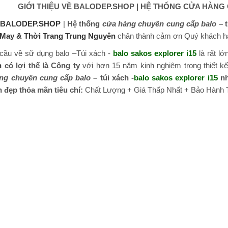
GIỚI THIỆU VỀ BALODEP.SHOP | HỆ THỐNG CỬA HÀNG C
,
BALODEP.SHOP
|
Hệ thống
cửa hàng chuyên cung cấp balo
– t
May & Thời Trang Trung Nguyên
chân thành cảm ơn Quý khách hàn
 cầu về sữ dụng balo –Túi xách -
balo sakos explorer i15
là rất l
n
có lợi thế là Công ty
với hơn 15 năm kinh nghiệm trong thiết k
ng chuyên cung cấp balo
– túi xách -
balo sakos explorer i15
nh
ch đẹp thỏa mãn tiêu chí:
Chất Lượng + Giá Thấp Nhất + Bảo Hành Tr