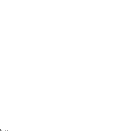
 . . .