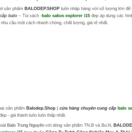
del sản phẩm
BALODEP.SHOP
luôn nhập hàng với số lượng lớn để
cấp balo
– Túi xách -
balo sakos explorer i15
đẹp áp dụng các hình
nhu cầu một cách nhanh chóng, chất lượng, giá rẻ nhất.
loại sản phẩm
Balodep.Shop
|
cửa hàng chuyên cung cấp
balo s
ẹp - giá thành luôn luôn thấp nhất.
goài
Balo Trung Nguyên
với dòng sản phẩm TN.B và Bo.N,
BALODE