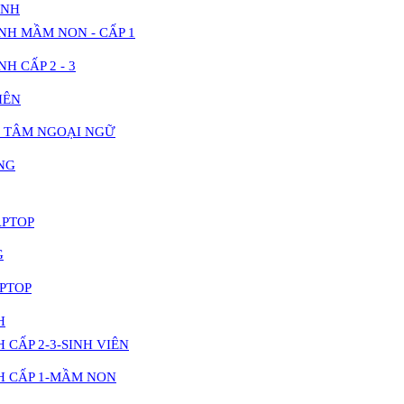
INH
NH MẦM NON - CẤP 1
H CẤP 2 - 3
IÊN
 TÂM NGOẠI NGỮ
NG
APTOP
G
PTOP
H
 CẤP 2-3-SINH VIÊN
H CẤP 1-MẦM NON