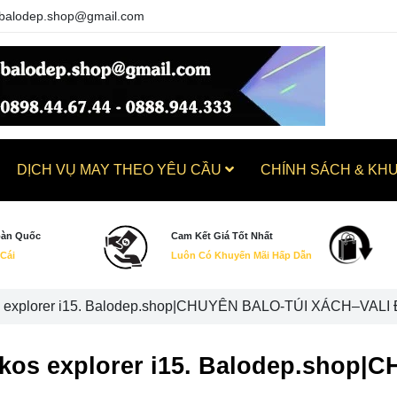
balodep.shop@gmail.com
DỊCH VỤ MAY THEO YÊU CẦU
CHÍNH SÁCH & KH
oàn Quốc
Cam Kết Giá Tốt Nhất
 Cái
Luôn Có Khuyến Mãi Hấp Dẫn
s explorer i15. Balodep.shop|CHUYÊN BALO-TÚI XÁCH–VALI
akos explorer i15. Balodep.sho