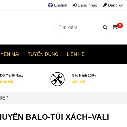
English
Đăng nhập
Đăng ký
0
UYẾN MÃI
TUYỂN DỤNG
LIÊN HỆ
Đổi Trả 30 Ngày
Bảo Hành 100%
Miễn Phí
Miễn Phí
 ĐẸP
p|CHUYÊN BALO-TÚI XÁCH–VALI