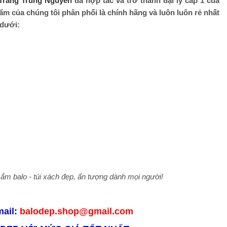
Trang Trung Nguyên
đã hợp tác và trở thành đại lý cấp 1 của
ẩm của chúng tôi phân phối là chính hãng và luôn luôn rẻ nhất
 dưới:
sắm balo - túi xách đẹp, ấn tượng dành
mọi người!
mail:
balodep.shop@gmail.com