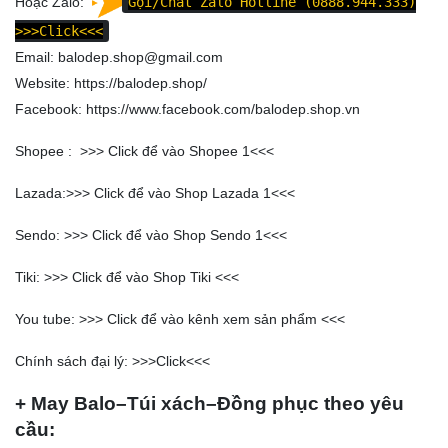
Hoặc Zalo:
Gọi/Chat Zalo Hotline (0888.944.333)
>>>Click<<<
Email: balodep.shop@gmail.com
Website:
https://balodep.shop/
Facebook:
https://www.facebook.com/balodep.shop.vn
Shopee : >>>
Click để vào Shopee 1
<<<
Lazada:>>>
Click để vào Shop Lazada 1
<<<
Sendo: >>>
Click để vào Shop Sendo 1
<<<
Tiki: >>>
Click để vào Shop Tiki
<<<
You tube: >>>
Click để vào kênh xem sản phẩm
<<<
Chính sách đại lý: >>>
Click
<<<
+ May Balo–Túi xách–Đồng phục theo yêu
cầu: