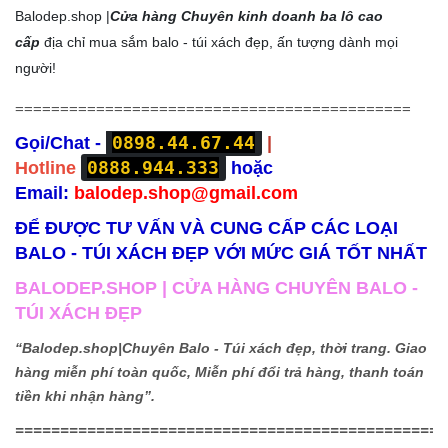
Balodep.shop |
Cửa hàng Chuyên kinh doanh ba lô cao
cấp
địa chỉ mua sắm balo - túi xách đẹp, ấn tượng dành mọi
người!
============================================
0898.44.67.44
Gọi/Chat -
|
0888.944.333
Hotline
hoặc
Email:
balodep.shop@gmail.com
ĐỂ ĐƯỢC TƯ VẤN VÀ CUNG CẤP CÁC LOẠI
BALO - TÚI XÁCH ĐẸP VỚI MỨC GIÁ TỐT NHẤT
BALODEP.SHOP | CỬA HÀNG CHUYÊN BALO -
TÚI XÁCH ĐẸP
“Balodep.shop|
Chuyên Balo - Túi xách đẹp, thời trang. Giao
hàng miễn phí toàn quốc, Miễn phí đổi trả hàng, thanh toán
tiền khi nhận hàng”.
================================================