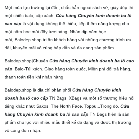
318.000 còn 249.000 đồng)
Một mùa tựu trường lại đến, chắc hẳn ngoài sách vở, giày dép thì
2. Balo học sinh TN Bags: TN.B 3006-8 (Sale 24% từ
một chiếc balo, cặp xách,
Cửa hàng Chuyên kinh doanh ba lô
402.000-304.000 đồng)
cao cấp
là vật dụng không thể thiếu, tiếp thêm năng lượng cho
3. Một số mẫu balo cao cấp đến từ thương hiệu balo nổi
tiếng Sakos (Giảm 17% từ 499.000 còn 415.000 đồng)
một năm học mới đầy tươi sáng. Nhân dịp năm học
DANH MỤC SẢN PHẨM
mới, Balodep.shop tri ân khách hàng với những chương trình ưu
đãi, khuyến mãi vô cùng hấp dẫn và đa dạng sản phẩm.
THƯƠNG HIỆU CHẤT LƯỢNG
+ Mua lẻ hoặc làm Nhà phân phối/Đại lý bán hàng nhãn
Balodep.shop|Chuyên
Cửa hàng Chuyên kinh doanh ba lô cao
hiệu TN Bags & Xbags:
cấp
, Balo-Túi xách. Giao hàng toàn quốc, Miễn phí đổi trả hàng,
[Hỗ trợ in Logo/thông tin khách hàng lên Sản phẩm chỉ từ
thanh toán tiền khi nhận hàng
5 cái]
Balodep.shop
là địa chỉ phân phối
Cửa hàng Chuyên kinh
+ May Balo–Túi xách–Đồng phục theo yêu cầu:
doanh ba lô cao cấp
TN Bags, XBags và một số thương hiệu nổi
tiếng khác như: Sakos, The North Face, Toppu...Trong đó,
Cửa
hàng Chuyên kinh doanh ba lô cao cấp
TN Bags hiện là sản
phẩm chủ lực với nhiều mẫu thiết kế đa dạng và được thị trường
vô cùng đón nhận.