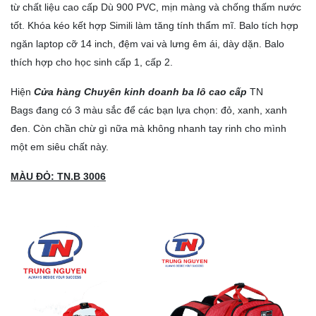
từ chất liệu cao cấp Dù 900 PVC, mịn màng và chống thấm nước
tốt. Khóa kéo kết hợp Simili làm tăng tính thẩm mĩ. Balo tích hợp
ngăn laptop cỡ 14 inch, đệm vai và lưng êm ái, dày dặn. Balo
thích hợp cho học sinh cấp 1, cấp 2.
Hiện
Cửa hàng Chuyên kinh doanh ba lô cao cấp
TN
Bags đang có 3 màu sắc để các bạn lựa chọn: đỏ, xanh, xanh
đen. Còn chần chừ gì nữa mà không nhanh tay rinh cho mình
một em siêu chất này.
MÀU ĐỎ: TN.B 3006