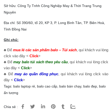
Sở hữu: Công Ty Tnhh Công Nghiệp May & Thời Trang Trung
Nguyên
Địa chỉ: Số 390/60, tổ 20, KP 3, P. Long Bình Tân, TP. Biên Hoà,
Tỉnh Đồng Nai
Ghi chú:
♣ Để
mua lẻ các sản phẩm balo – Túi xách
, quí khách vui lòng
click vào đây <
Click
>
♣ Để
may balo túi xách theo yêu cầu
, quí khách vui lòng click
vào đây <
Click
>
♣ Để
may áo quần đồng phục
, quí khách vui lòng click vào
đây <
Click
>
Tags:
balo laptop rẻ
,
balo cao cấp
,
balo bán chạy
,
balo đẹp
,
balo
ấn tượng
Chia sẻ :