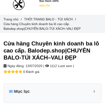
Bảo Hành 100%
Miễn Phí
Trang chủ
/
THỜI TRANG BALO - TÚI XÁCH
/
Cửa hàng Chuyên kinh doanh ba lô cao cấp.
Balodep.shop|CHUYÊN BALO-TÚI XÁCH–VALI ĐẸP
Cửa hàng Chuyên kinh doanh ba lô
cao cấp. Balodep.shop|CHUYÊN
BALO-TÚI XÁCH–VALI ĐẸP
Ngày đăng:
13/07/2020 |
1112 Lượt xem
|
0 Đánh giá
Mục lục
1. Balo học sinh TN Bags: TN.B 3003-5(Sale 21% từ