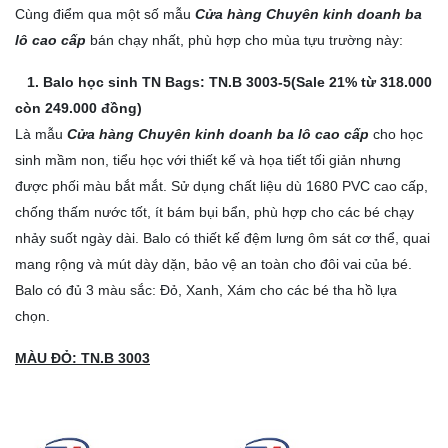
Cùng điểm qua một số mẫu
Cửa hàng Chuyên kinh doanh ba
lô cao cấp
bán chạy nhất, phù hợp cho mùa tựu trường này:
1. Balo học sinh TN Bags: TN.B 3003-5(Sale 21% từ 318.000
còn 249.000 đồng)
Là mẫu
Cửa hàng Chuyên kinh doanh ba lô cao cấp
cho học
sinh mầm non, tiểu học với thiết kế và họa tiết tối giản nhưng
được phối màu bắt mắt. Sử dụng chất liệu dù 1680 PVC cao cấp,
chống thấm nước tốt, ít bám bụi bẩn, phù hợp cho các bé chạy
nhảy suốt ngày dài. Balo có thiết kế đệm lưng ôm sát cơ thể, quai
mang rộng và mút dày dặn, bảo vệ an toàn cho đôi vai của bé.
Balo có đủ 3 màu sắc: Đỏ, Xanh, Xám cho các bé tha hồ lựa
chọn.
MÀU ĐỎ: TN.B 3003