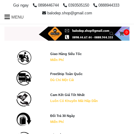
Gọi ngay
0898446744
0393505150
0888944333
balodep.shop@gmail.com
MENU
0
Giao Hàng Siêu Tốc
Miễn Phí
FreeShip Toàn Quốc
Dù Chỉ Một Cái
Cam Kết Giá Tốt Nhất
Luôn Có Khuyến Mãi Hấp Dẫn
Đổi Trả 30 Ngày
Miễn Phí