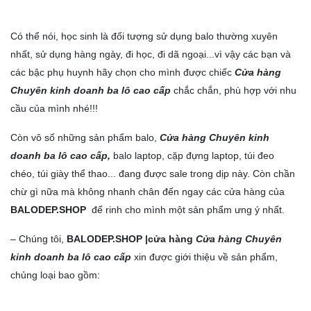
Có thể nói, học sinh là đối tượng sử dụng balo thường xuyên
nhất, sử dụng hàng ngày, đi học, đi dã ngoại...vì vậy các bạn và
các bậc phụ huynh hãy chọn cho mình được chiếc
Cửa hàng
Chuyên kinh doanh ba lô cao cấp
chắc chắn, phù hợp với nhu
cầu của mình nhé!!!
Còn vô số những sản phẩm balo,
Cửa hàng Chuyên kinh
doanh ba lô cao cấp,
balo laptop
,
cặp đựng laptop
,
túi đeo
chéo
,
túi giày thể thao
... đang được sale trong dịp này. Còn chần
chừ gì nữa mà không nhanh chân đến ngay các cửa hàng của
BALODEP.SHOP
để rinh cho mình một sản phẩm ưng ý nhất.
–
Chúng tôi
,
BALODEP.SHOP
|cửa hàng
Cửa hàng Chuyên
kinh doanh ba lô cao cấp
xin được giới thiệu về sản phẩm,
chủng loại bao gồm: