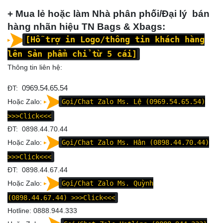
+ Mua lẻ hoặc làm Nhà phân phối/Đại lý bán
hàng nhãn hiệu TN Bags & Xbags:
[Hỗ trợ in Logo/thông tin khách hàng
lên Sản phẩm chỉ từ 5 cái]
Thông tin liên hệ:
ĐT:
0969.54.65.54
Hoặc Zalo:
Gọi/Chat Zalo Ms. Lệ (0969.54.65.54)
>>>Click<<<
ĐT: 0898.44.70.44
Hoặc Zalo:
Gọi/Chat Zalo Ms. Hân (0898.44.70.44)
>>>Click<<<
ĐT: 0898.44.67.44
Hoặc Zalo:
Gọi/Chat Zalo Ms. Quỳnh
(0898.44.67.44)
>>>Click<<<
Hotline: 0888.944.333