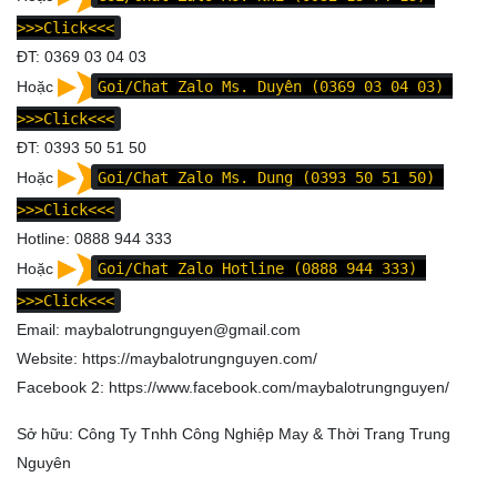
>>>Click<<<
ĐT: 0369 03 04 03
Hoặc
Goi/Chat Zalo Ms. Duyên (0369 03 04 03)
>>>Click<<<
ĐT: 0393 50 51 50
Hoặc
Goi/Chat Zalo Ms. Dung (0393 50 51 50)
>>>Click<<<
Hotline: 0888 944 333
Hoặc
Goi/Chat Zalo Hotline (0888 944 333)
>>>Click<<<
Email: maybalotrungnguyen@gmail.com
Website:
https://maybalotrungnguyen.com/
Facebook 2:
https://www.facebook.com/maybalotrungnguyen
/
Sở hữu: Công Ty Tnhh Công Nghiệp May & Thời Trang Trung
Nguyên