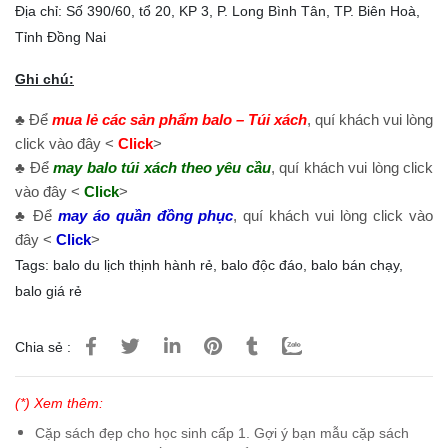
Địa chỉ: Số 390/60, tổ 20, KP 3, P. Long Bình Tân, TP. Biên Hoà,
Tỉnh Đồng Nai
Ghi chú:
♣ Để
mua lẻ các sản phẩm balo – Túi xách
, quí khách vui lòng
click vào đây <
Click
>
♣ Để
may balo túi xách theo yêu cầu
, quí khách vui lòng click
vào đây <
Click
>
♣ Để
may áo quần đồng phục
, quí khách vui lòng click vào
đây <
Click
>
Tags:
balo du lịch thịnh hành rẻ
,
balo độc đáo
,
balo bán chạy
,
balo giá rẻ
Chia sẻ :
(*) Xem thêm:
Cặp sách đẹp cho học sinh cấp 1. Gợi ý bạn mẫu cặp sách