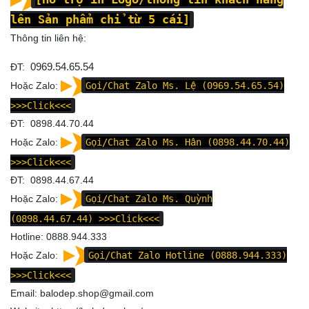
lên Sản phẩm chỉ từ 5 cái]
Thông tin liên hệ:
ĐT:
0969.54.65.54
Hoặc Zalo:
Gọi/Chat Zalo Ms. Lệ (0969.54.65.54)
>>>Click<<<
ĐT: 0898.44.70.44
Hoặc Zalo:
Gọi/Chat Zalo Ms. Hân (0898.44.70.44)
>>>Click<<<
ĐT: 0898.44.67.44
Hoặc Zalo:
Gọi/Chat Zalo Ms. Quỳnh
(0898.44.67.44)
>>>Click<<<
Hotline: 0888.944.333
Hoặc Zalo:
Gọi/Chat Zalo Hotline (0888.944.333)
>>>Click<<<
Email: balodep.shop@gmail.com