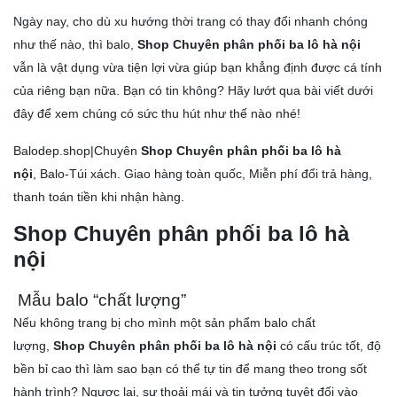
Mẫu balo chuyên dụng
Ngày nay, cho dù xu hướng thời trang có thay đổi nhanh chóng
như thế nào, thì balo,
Shop Chuyên phân phối ba lô hà nội
Mẫu balo nổi bật
vẫn là vật dụng vừa tiện lợi vừa giúp bạn khẳng định được cá tính
Mẫu balo kiểu dáng sang trọng
của riêng bạn nữa. Bạn có tin không? Hãy lướt qua bài viết dưới
DANH MỤC SẢN PHẨM
đây
để xem chúng có sức thu hút như thế nào nhé!
THƯƠNG HIỆU CHẤT LƯỢNG
Balodep.shop|Chuyên
Shop Chuyên phân phối ba lô hà
+ Mua lẻ hoặc làm Nhà phân phối/Đại lý bán hàng nhãn
nội
, Balo-Túi xách. Giao hàng toàn quốc, Miễn phí đổi trả hàng,
hiệu TN Bags & Xbags:
thanh toán tiền khi nhận hàng.
[Hỗ trợ in Logo/thông tin khách hàng lên Sản phẩm chỉ từ
5 cái]
Shop Chuyên phân phối ba lô hà
+ May Balo–Túi xách–Đồng phục theo yêu cầu:
nội
Mẫu balo “chất lượng”
Nếu không trang bị cho mình một sản phẩm
balo chất
lượng
,
Shop Chuyên phân phối ba lô hà nội
có cấu trúc tốt, độ
bền bỉ cao thì làm sao bạn có thể tự tin để mang theo trong sốt
hành trình? Ngược lại, sự thoải mái và tin tưởng tuyệt đối vào