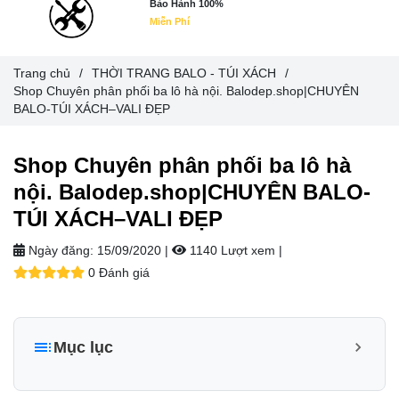
Bảo Hành 100%
Miễn Phí
Trang chủ
/
THỜI TRANG BALO - TÚI XÁCH
/
Shop Chuyên phân phối ba lô hà nội. Balodep.shop|CHUYÊN
BALO-TÚI XÁCH–VALI ĐẸP
Shop Chuyên phân phối ba lô hà
nội. Balodep.shop|CHUYÊN BALO-
TÚI XÁCH–VALI ĐẸP
Ngày đăng:
15/09/2020 |
1140 Lượt xem
|
0 Đánh giá
Mục lục
Mẫu balo “chất lượng”