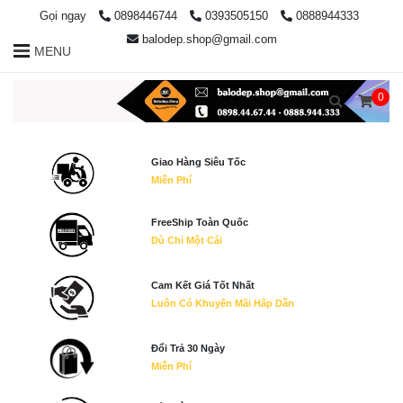
Gọi ngay
0898446744
0393505150
0888944333
balodep.shop@gmail.com
MENU
0
Giao Hàng Siêu Tốc
Miễn Phí
FreeShip Toàn Quốc
Dù Chỉ Một Cái
Cam Kết Giá Tốt Nhất
Luôn Có Khuyến Mãi Hấp Dẫn
Đổi Trả 30 Ngày
Miễn Phí