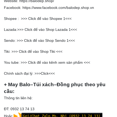
Website:
https://balodep.shop/
Facebook:
https://www.facebook.com/balodep.shop.vn
Shopee : >>>
Click để vào Shopee 1
<<<
Lazada:>>>
Click để vào Shop Lazada 1
<<<
Sendo: >>>
Click để vào Shop Sendo 1
<<<
Tiki: >>>
Click để vào Shop Tiki
<<<
You tube: >>>
Click để vào kênh xem sản phẩm
<<<
Chính sách đại lý: >>>
Click
<<<
+ May Balo–Túi xách–Đồng phục theo yêu
cầu:
Thông tin liên hệ:
ĐT: 0932 13 74 13
Hoặc
Goi/Chat Zalo Ms. Nhi (0932 13 74 13)