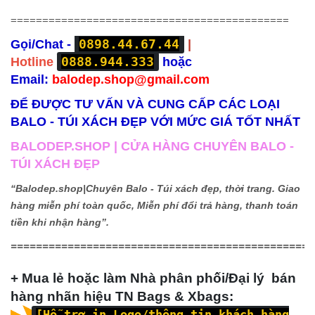
============================================
0898.44.67.44
Gọi/Chat -
|
0888.944.333
Hotline
hoặc
Email:
balodep.shop@gmail.com
ĐỂ ĐƯỢC TƯ VẤN VÀ CUNG CẤP CÁC LOẠI
BALO - TÚI XÁCH ĐẸP VỚI MỨC GIÁ TỐT NHẤT
BALODEP.SHOP | CỬA HÀNG CHUYÊN BALO -
TÚI XÁCH ĐẸP
“Balodep.shop|
Chuyên Balo - Túi xách đẹp, thời trang. Giao
hàng miễn phí toàn quốc, Miễn phí đổi trả hàng, thanh toán
tiền khi nhận hàng”.
================================================
+ Mua lẻ hoặc làm Nhà phân phối/Đại lý bán
hàng nhãn hiệu TN Bags & Xbags:
[Hỗ trợ in Logo/thông tin khách hàng