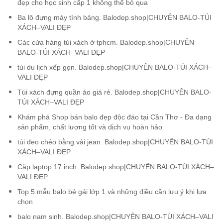
đẹp cho học sinh cấp 1 không thể bỏ qua
Ba lô đựng máy tính bảng. Balodep.shop|CHUYÊN BALO-TÚI
XÁCH–VALI ĐẸP
Các cửa hàng túi xách ở tphcm. Balodep.shop|CHUYÊN
BALO-TÚI XÁCH–VALI ĐẸP
túi du lịch xếp gọn. Balodep.shop|CHUYÊN BALO-TÚI XÁCH–
VALI ĐẸP
Túi xách đựng quần áo giá rẻ. Balodep.shop|CHUYÊN BALO-
TÚI XÁCH–VALI ĐẸP
Khám phá Shop bán balo đẹp độc đáo tại Cần Thơ - Đa dạng
sản phẩm, chất lượng tốt và dịch vụ hoàn hảo
túi đeo chéo bằng vải jean. Balodep.shop|CHUYÊN BALO-TÚI
XÁCH–VALI ĐẸP
Cặp laptop 17 inch. Balodep.shop|CHUYÊN BALO-TÚI XÁCH–
VALI ĐẸP
Top 5 mẫu balo bé gái lớp 1 và những điều cần lưu ý khi lựa
chọn
balo nam sinh. Balodep.shop|CHUYÊN BALO-TÚI XÁCH–VALI