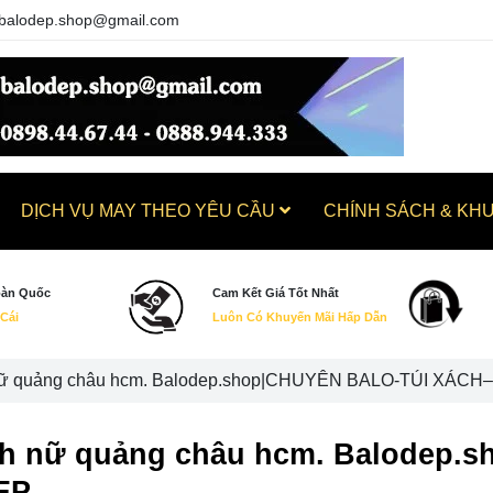
balodep.shop@gmail.com
DỊCH VỤ MAY THEO YÊU CẦU
CHÍNH SÁCH & KH
oàn Quốc
Cam Kết Giá Tốt Nhất
 Cái
Luôn Có Khuyến Mãi Hấp Dẫn
nữ quảng châu hcm. Balodep.shop|CHUYÊN BALO-TÚI XÁCH
ch nữ quảng châu hcm. Balodep
ẸP