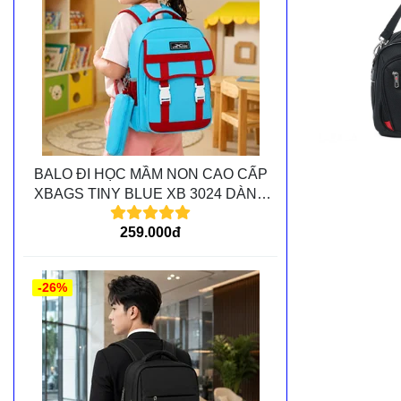
BALO ĐI HỌC MẦM NON CAO CẤP
XBAGS TINY BLUE XB 3024 DÀNH
CHO CÁC BÉ MẦM NON
259.000đ
-26%