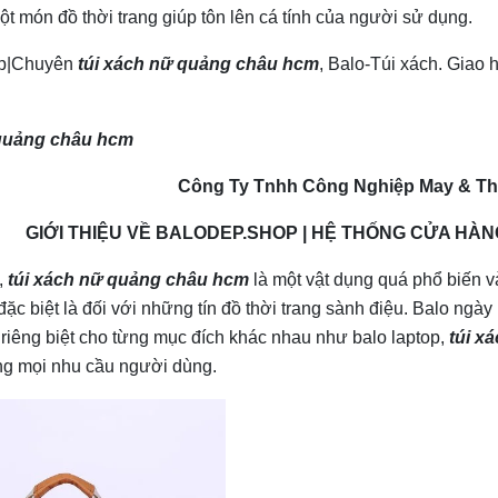
ột món đồ thời trang giúp tôn lên cá tính của người sử dụng.
p|Chuyên
túi xách nữ quảng châu hcm
, Balo-Túi xách. Giao h
 quảng châu hcm
Công Ty Tnhh Công Nghiệp May & Th
GIỚI THIỆU VỀ
BALODEP.SHOP
| HỆ THỐNG CỬA HÀNG
h,
túi xách nữ quảng châu hcm
là một vật dụng quá phổ biến v
đặc biệt là đối với những tín đồ thời trang sành điệu. Balo ngày 
 riêng biệt cho từng mục đích khác nhau như
balo laptop
,
túi x
g mọi nhu cầu người dùng.