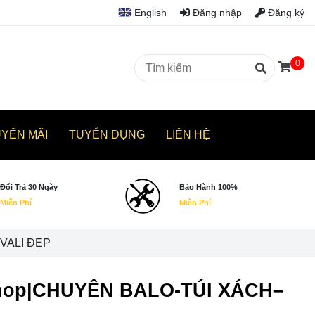
English
Đăng nhập
Đăng ký
0
UYẾN MÃI
TUYỂN DỤNG
LIÊN HỆ
Đổi Trả 30 Ngày
Bảo Hành 100%
Miễn Phí
Miễn Phí
–VALI ĐẸP
.shop|CHUYÊN BALO-TÚI XÁCH–