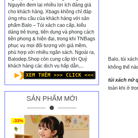
Nguyên đem lại nhiều lợi ích đáng giá
cho khách hàng. Xbags không chỉ đáp
ứng nhu cầu của khách hàng với sản
phẩm Balo – Túi xách cao cấp, kiểu
dáng trẻ trung, tiện dụng và phong cách
tiên phong & hiện đại, trong khi TNBags
phục vụ mọi đối tượng với giá mềm,
phù hợp với nhiều ngân sách. Ngoài ra,
Balodep.Shop còn cung cấp tới Quý
Balo, túi xác
khách hàng các dịch vụ hấp dẫn,...
không thể nào
XEM THÊM >>> CLICK <<<
túi xách nữ
toàn khi ở tr
SẢN PHẨM MỚI
-33%