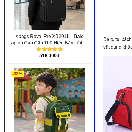
Xbags Royal Pro XB2011 – Balo
Balo, túi xác
Laptop Cao Cấp Thể Hiện Bản Lĩnh Và
vật dụng khá
Đẳng Cấp Cá Nhân
519.000đ
-33%