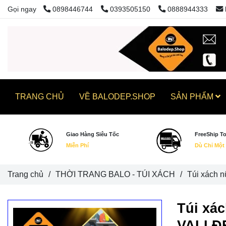
Gọi ngay
0898446744
0393505150
0888944333
TRANG CHỦ
VỀ BALODEP.SHOP
SẢN PHẨM
Giao Hàng Siêu Tốc
FreeShip T
Miễn Phí
Dù Chỉ Một
Trang chủ
/
THỜI TRANG BALO - TÚI XÁCH
/
Túi xách 
Túi xá
VALI Đ