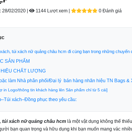
:
28/02/2020 |
1144 Lượt xem
|
0 Đánh giá
ục
i xách, túi xách nữ quảng châu hcm đi cùng bạn trong những chuyến đi
C SẢN PHẨM
HIỆU CHẤT LƯỢNG
hoặc làm Nhà phân phối/Đại lý bán hàng nhãn hiệu TN Bags & 
rợ in Logo/thông tin khách hàng lên Sản phẩm chỉ từ 5 cái]
o–Túi xách–Đồng phục theo yêu cầu:
h,
túi xách nữ quảng châu hcm
là một vật dụng không thể thiế
gười bạn quan trọng và hữu dụng khi bạn muốn mang vác nhiều đồ 