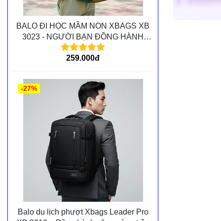
BALO ĐI HỌC MẦM NON XBAGS XB
3023 - NGƯỜI BẠN ĐỒNG HÀNH
CÙNG CÁC BÉ TRÊN MỌI CHẶNG
259.000đ
ĐƯỜNG
-27%
Balo du lịch phượt Xbags Leader Pro