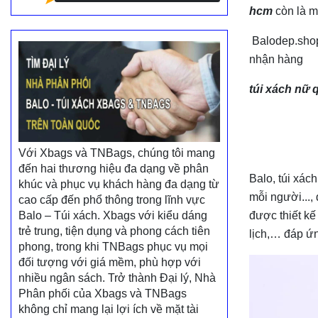
hcm
còn là m
Balodep.sho
nhận hàng
túi xách nữ
Với Xbags và TNBags, chúng tôi mang
đến hai thương hiệu đa dạng về phân
Balo, túi xác
khúc và phục vụ khách hàng đa dạng từ
mỗi người..., 
cao cấp đến phổ thông trong lĩnh vực
Balo – Túi xách. Xbags với kiểu dáng
được thiết kế
trẻ trung, tiện dụng và phong cách tiên
lịch
,… đáp ứn
phong, trong khi TNBags phục vụ mọi
đối tượng với giá mềm, phù hợp với
nhiều ngân sách. Trở thành Đại lý, Nhà
Phân phối của Xbags và TNBags
không chỉ mang lại lợi ích về mặt tài