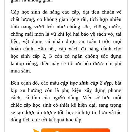
Ngăn trong cặp học sinh đa năng cao cấp Xbags
Cặp học sinh đa năng cao cấp, đạt tiêu chuẩn về
Pride Xb 4102
chất lượng, có không gian rộng rãi, tích hợp nhiều
Mặt lưng của cặp học sinh trung học cao cấp
tính năng vượt trội như chống sốc, chống nước,
Xbags Pride Xb 4102
chống mài mòn là vũ khí lợi hại bảo vệ sách vở, tài
Mặt nghiêng của cặp học sinh cấp 2 thời trang
Xbags Pride Xb 4102
liệu, vật dụng cá nhân được an toàn trước mọi
hoàn cảnh. Hầu hết, cặp xách đa năng dành cho
1.4 Lưu ý
học sinh cấp 2, 3 còn có ngăn chống sốc đựng
2. Lợi ích khi sử dụng cặp học sinh cấp 2 từ Công Ty
laptop riêng, điều này sẽ tối ưu hóa được chi phí
TNHH Công Nghiệp May & Thời Trang Trung
mua sắm.
Nguyên
3. Hướng dẫn bảo quản và sử dụng
Bên cạnh đó, các mẫu
cặp học sinh cấp 2 đẹp
, bắt
Cách vệ sinh cặp xách đúng cách
kịp xu hướng còn là phụ kiện xây dựng phong
cách, cá tính của người dùng. Việc sở hữu một
Lưu ý trong quá trình sử dụng
chiếc cặp học sinh có thiết kế hiện đại, sang trọng
4. Kết luận
sẽ tạo được ấn tượng tốt, học sinh tự tin hơn và tác
Ghi chú:
động tích cực tới kết quả học tập.
7 LÝ DO NÊN CHỌN BALODEP.SHOP :