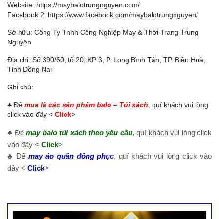
Website:
https://maybalotrungnguyen.com/
Facebook 2:
https://www.facebook.com/maybalotrungnguyen
/
Sở hữu: Công Ty Tnhh Công Nghiệp May & Thời Trang Trung
Nguyên
Địa chỉ: Số 390/60, tổ 20, KP 3, P. Long Bình Tân, TP. Biên Hoà,
Tỉnh Đồng Nai
Ghi chú:
♣ Để
mua lẻ các sản phẩm balo – Túi xách
, quí khách vui lòng
click vào đây <
Click
>
♣ Để
may balo túi xách theo yêu cầu
, quí khách vui lòng click
vào đây <
Click
>
♣ Để
may áo quần đồng phục
, quí khách vui lòng click vào
đây <
Click
>