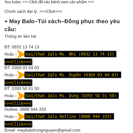
You tube: >>>
Click để vào kênh xem sản phẩm
<<<
Chính sách đại lý: >>>
Click
<<<
+ May Balo–Túi xách–Đồng phục theo yêu
cầu:
Thông tin liên hệ:
ĐT: 0932 13 74 13
Hoặc
Goi/Chat Zalo Ms. Nhi (0932 13 74 13)
>>>Click<<<
ĐT:
0369 03 04 03
Hoặc
Goi/Chat Zalo Ms. Duyên (0369 03 04 03)
>>>Click<<<
ĐT:
0393 50 51 50
Hoặc
Goi/Chat Zalo Ms. Dung (0393 50 51 50)
>>>Click<<<
Hotline: 0
888 944 333
Hoặc
Goi/Chat Zalo Hotline (0888 944 333)
>>>Click<<<
Email: maybalotrungnguyen@gmail.com