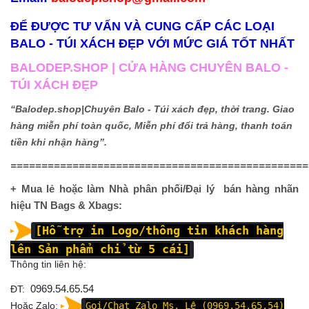
ĐỂ ĐƯỢC TƯ VẤN VÀ CUNG CẤP CÁC LOẠI
BALO - TÚI XÁCH ĐẸP VỚI MỨC GIÁ TỐT NHẤT
BALODEP.SHOP | CỬA HÀNG CHUYÊN BALO -
TÚI XÁCH ĐẸP
“Balodep.shop|Chuyên Balo - Túi xách đẹp, thời trang. Giao
hàng miễn phí toàn quốc, Miễn phí đổi trả hàng, thanh toán
tiền khi nhận hàng”.
================================================
+ Mua lẻ hoặc làm Nhà phân phối/Đại lý bán hàng nhãn
hiệu TN Bags & Xbags:
[Hỗ trợ in Logo/thông tin khách hàng
lên Sản phẩm chỉ từ 5 cái]
Thông tin liên hệ:
ĐT:
0969.54.65.54
Hoặc Zalo:
Gọi/Chat Zalo Ms. Lệ (0969.54.65.54)