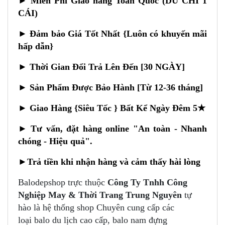
► Miễn Phí Giao hàng Toàn Quốc (DÙ CHỈ 1
CÁI)
► Đảm bảo Giá Tốt Nhất {Luôn có khuyến mãi
hấp dẫn}
► Thời Gian Đổi Trả Lên Đến [30 NGÀY]
► Sản Phẩm Được Bảo Hành [Từ 12-36 tháng]
► Giao Hàng {Siêu Tốc } Bất Kể Ngày Đêm 5★
►
Tư vấn, đặt hàng online "An toàn - Nhanh
chóng - Hiệu quả".
►
Trả tiền khi nhận hàng và cảm thấy hài lòng
Balodepshop trực thuộc
Công Ty Tnhh Công
Nghiệp May & Thời Trang Trung Nguyên
tự
hào là hệ thống shop Chuyên cung cấp các
loại balo du lịch cao cấp, balo nam đựng