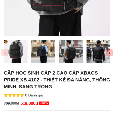
‹
›
CẶP HỌC SINH CẤP 2 CAO CẤP XBAGS
PRIDE XB 4102 - THIẾT KẾ ĐA NĂNG, THÔNG
MINH, SANG TRỌNG
0 Đánh giá
519.000đ
709.000đ
-26%