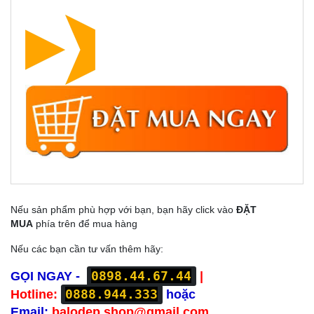
Nếu sản phẩm phù hợp với bạn, bạn hãy click vào
ĐẶT
MUA
phía trên để mua hàng
Nếu các bạn cần tư vấn thêm hãy:
0898.44.67.44
GỌI NGAY -
|
0888.944.333
Hotline:
hoặc
Email:
balodep.shop@gmail.com