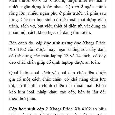
kích thước 40 x 12 x 30cm, được thiết kế thành
nhiều ngăn đựng khác nhau. Cặp có 2 ngăn chính
rộng lớn, nhiều ngăn phụ ở phía trước và phía sau
lưng. Các em học sinh có thể thoải mái đựng giáo
trình, sách vở, bút viết, thiết bị điện tử, vật dụng cá
nhân một cách khoa học, dễ dàng tìm kiếm.
Bên cạnh đó,
cặp học sinh trung học
Xbags Pride
Xb 4102 còn được may ngăn chống sốc dày dặn,
có thể đựng các mẫu laptop 13 và 14 inch, có dây
đeo chắc chắn giúp cố định laptop được an toàn.
Quai balo, quai xách và quai đeo chéo đều được
gia cố một cách chắc chắn, có khả năng chịu lực
tốt, có thể điều chỉnh chiều dài thoải mái. Khóa
kéo kim loại, nhập khẩu cao cấp, bền bỉ lâu dài
theo thời gian.
Cặp học sinh cấp 2
Xbags Pride Xb 4102 sở hữu