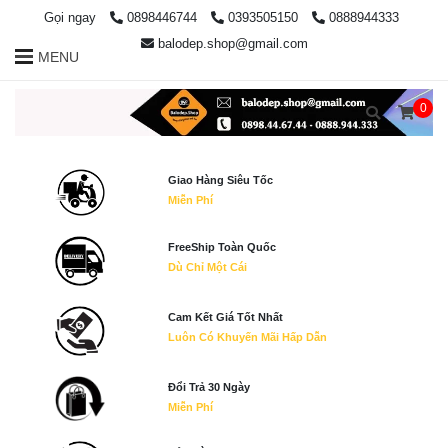
Gọi ngay
0898446744
0393505150
0888944333
balodep.shop@gmail.com
MENU
0
Giao Hàng Siêu Tốc
Miễn Phí
FreeShip Toàn Quốc
Dù Chỉ Một Cái
Cam Kết Giá Tốt Nhất
Luôn Có Khuyến Mãi Hấp Dẫn
Đổi Trả 30 Ngày
Miễn Phí