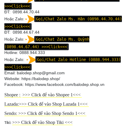
>>>Click<<<
ĐT: 0898.44.70.44
Hoặc Zalo:
Gọi/Chat Zalo Ms. Hân (0898.44.70.44)
>>>Click<<<
ĐT:
0898.44.67.44
Hoặc Zalo:
Gọi/Chat Zalo Ms. Quỳnh
(0898.44.67.44)
>>>Click<<<
Hotline:
0888.944.333
Hoặc Zalo:
Gọi/Chat Zalo Hotline (0888.944.333)
>>>Click<<<
Email: balodep.shop@gmail.com
Website:
https://balodep.shop/
Facebook:
https://www.facebook.com/balodep.shop.vn
Shopee :
>>>
Click để vào Shopee 1
<<<
Lazada:>>>
Click để vào Shop Lazada 1
<<<
Sendo: >>>
Click để vào Shop Sendo 1
<<<
>>>
Click để vào Shop Tiki
<<<
Tiki: