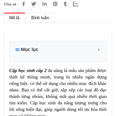
Chia sẻ :
Mô tả
Bình luận
Mục lục
1. Đặc điểm và tính năng nổi bật của sản phẩm cặp
học sinh cấp 2 Xbags Pride Xb 4102
Cặp học sinh cấp 2
đa năng là mẫu sản phẩm được
1.1 Thiết kế thông minh và tiện lợi
thiết kế thông minh, trang bị nhiều ngăn đựng
riêng biệt, có thể sử dụng cho nhiều mục đích khác
1.2 Chất liệu cao cấp và khả năng chống thấm
nước
nhau. Bạn có thể cất giữ, sắp xếp các loại đồ đạc
thành từng nhóm, không mất quá nhiều thời gian
1.3 Một số hình ảnh sản phẩm và công dụng của
cặp xách cho học sinh cấp 2 Xbags Pride Xb
tìm kiếm. Cặp học sinh đa năng tượng trưng cho
4102
lối sống hiện đại, giúp người dùng tối ưu hóa thời
Mặt trước của cặp học sinh Xbags Pride Xb 4102
gian và không gian.