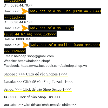
>>>Click<<<
ĐT: 0898.44.70.44
Hoặc Zalo:
Gọi/Chat Zalo Ms. Hân (0898.44.70.44)
>>>Click<<<
ĐT:
0898.44.67.44
Hoặc Zalo:
Gọi/Chat Zalo Ms. Quỳnh
(0898.44.67.44)
>>>Click<<<
Hotline:
0888.944.333
Hoặc Zalo:
Gọi/Chat Zalo Hotline (0888.944.333)
>>>Click<<<
Email: balodep.shop@gmail.com
Website:
https://balodep.shop/
Facebook:
https://www.facebook.com/balodep.shop.vn
Shopee :
>>>
Click để vào Shopee 1
<<<
Lazada:>>>
Click để vào Shop Lazada 1
<<<
Sendo: >>>
Click để vào Shop Sendo 1
<<<
>>>
Click để vào Shop Tiki
<<<
Tiki:
You tube: >>>
Click để vào kênh xem sản phẩm
<<<