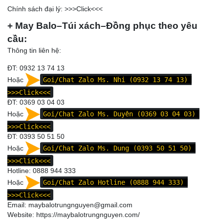
Chính sách đại lý: >>>
Click
<<<
+ May Balo–Túi xách–Đồng phục theo yêu
cầu:
Thông tin liên hệ:
ĐT: 0932 13 74 13
Hoặc
Goi/Chat Zalo Ms. Nhi (0932 13 74 13)
>>>Click<<<
ĐT:
0369 03 04 03
Hoặc
Goi/Chat Zalo Ms. Duyên (0369 03 04 03)
>>>Click<<<
ĐT:
0393 50 51 50
Hoặc
Goi/Chat Zalo Ms. Dung (0393 50 51 50)
>>>Click<<<
Hotline: 0
888 944 333
Hoặc
Goi/Chat Zalo Hotline (0888 944 333)
>>>Click<<<
Email: maybalotrungnguyen@gmail.com
Website:
https://maybalotrungnguyen.com/