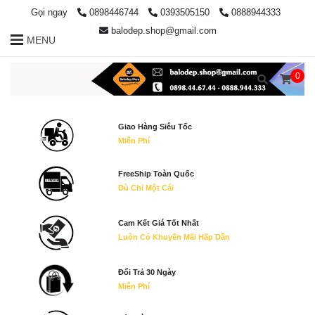
Gọi ngay
0898446744
0393505150
0888944333
balodep.shop@gmail.com
MENU
0
Giao Hàng Siêu Tốc
Miễn Phí
FreeShip Toàn Quốc
Dù Chỉ Một Cái
Cam Kết Giá Tốt Nhất
Luôn Có Khuyến Mãi Hấp Dẫn
Đổi Trả 30 Ngày
Miễn Phí