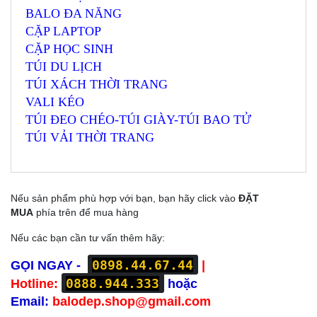
BALO ĐA NĂNG
CẶP LAPTOP
CẶP HỌC SINH
TÚI DU LỊCH
TÚI XÁCH THỜI TRANG
VALI KÉO
TÚI ĐEO CHÉO-TÚI GIÀY-TÚI BAO TỬ
TÚI VẢI THỜI TRANG
Nếu sản phẩm phù hợp với bạn, bạn hãy click vào
ĐẶT
MUA
phía trên để mua hàng
Nếu các bạn cần tư vấn thêm hãy:
0898.44.67.44
GỌI NGAY -
|
0888.944.333
Hotline:
hoặc
Email:
balodep.shop@gmail.com