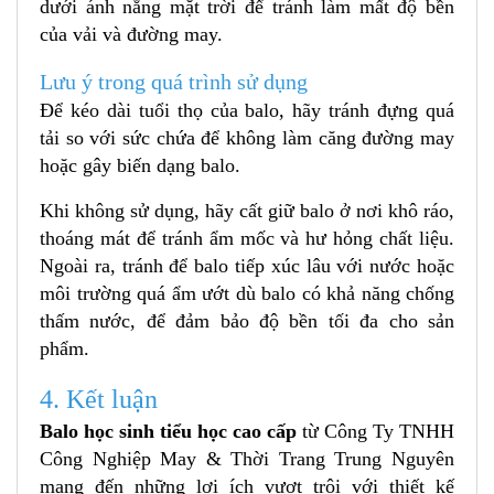
dưới ánh nắng mặt trời để tránh làm mất độ bền
của vải và đường may.
Lưu ý trong quá trình sử dụng
Để kéo dài tuổi thọ của balo, hãy tránh đựng quá
tải so với sức chứa để không làm căng đường may
hoặc gây biến dạng balo.
Khi không sử dụng, hãy cất giữ balo ở nơi khô ráo,
thoáng mát để tránh ẩm mốc và hư hỏng chất liệu.
Ngoài ra, tránh để balo tiếp xúc lâu với nước hoặc
môi trường quá ẩm ướt dù balo có khả năng chống
thấm nước, để đảm bảo độ bền tối đa cho sản
phẩm.
4. Kết luận
Balo học sinh tiểu học cao cấp
từ Công Ty TNHH
Công Nghiệp May & Thời Trang Trung Nguyên
mang đến những lợi ích vượt trội với thiết kế