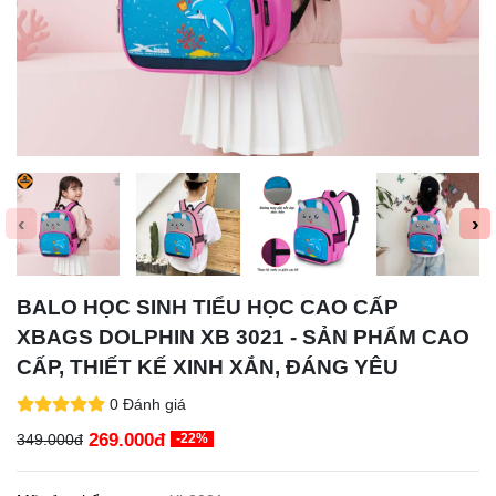
‹
›
BALO HỌC SINH TIỂU HỌC CAO CẤP
XBAGS DOLPHIN XB 3021 - SẢN PHẨM CAO
CẤP, THIẾT KẾ XINH XẮN, ĐÁNG YÊU
0 Đánh giá
269.000đ
349.000đ
-22%