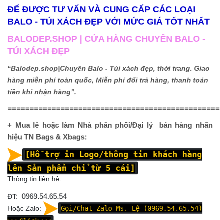
ĐỂ ĐƯỢC TƯ VẤN VÀ CUNG CẤP CÁC LOẠI
BALO - TÚI XÁCH ĐẸP VỚI MỨC GIÁ TỐT NHẤT
BALODEP.SHOP | CỬA HÀNG CHUYÊN BALO -
TÚI XÁCH ĐẸP
“Balodep.shop|Chuyên Balo - Túi xách đẹp, thời trang. Giao
hàng miễn phí toàn quốc, Miễn phí đổi trả hàng, thanh toán
tiền khi nhận hàng”.
================================================
+ Mua lẻ hoặc làm Nhà phân phối/Đại lý bán hàng nhãn
hiệu TN Bags & Xbags:
[Hỗ trợ in Logo/thông tin khách hàng
lên Sản phẩm chỉ từ 5 cái]
Thông tin liên hệ:
ĐT:
0969.54.65.54
Hoặc Zalo:
Gọi/Chat Zalo Ms. Lệ (0969.54.65.54)