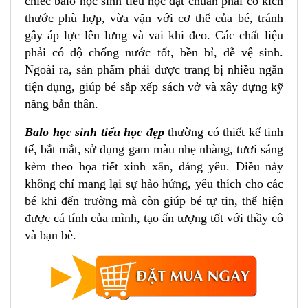
chiếc balo học sinh tiểu học đạt chuẩn phải có kích
Mặt trước của balo học sinh cấp 1 Xbags Dolphin
thước phù hợp, vừa vặn với cơ thể của bé, tránh
Xb 3021
gây áp lực lên lưng và vai khi đeo. Các chất liệu
Ngăn trong Balo tiểu học cao cấp Xbags Dolphin
Xb 3021
phải có độ chống nước tốt, bền bỉ, dễ vệ sinh.
Ngoài ra, sản phẩm phải được trang bị nhiều ngăn
Mặt lưng của balo đi học cao cấp Xbags Dolphin
Xb 3021
tiện dụng, giúp bé sắp xếp sách vở và xây dựng kỹ
Mặt nghiêng của balo học sinh tiểu học đa năng
năng bản thân.
Xbags Dolphin Xb 3021
Balo học sinh tiểu học đẹp
thường có thiết kế tinh
1.4 Lưu ý
tế, bắt mắt, sử dụng gam màu nhẹ nhàng, tươi sáng
2. Lợi ích khi sử dụng balo học sinh tiểu học cao
kèm theo họa tiết xinh xắn, đáng yêu. Điều này
cấp từ Công Ty TNHH Công Nghiệp May & Thời
không chỉ mang lại sự hào hứng, yêu thích cho các
Trang Trung Nguyên
bé khi đến trường mà còn giúp bé tự tin, thể hiện
3. Hướng dẫn bảo quản và sử dụng
được cá tính của mình, tạo ấn tượng tốt với thầy cô
Cách vệ sinh balo đúng cách
và bạn bè.
Lưu ý trong quá trình sử dụng
4. Kết luận
Ghi chú: