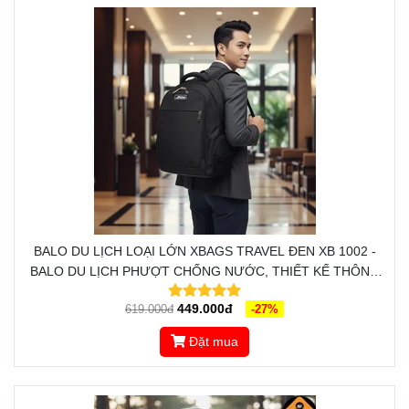
BALO DU LỊCH LOẠI LỚN XBAGS TRAVEL ĐEN XB 1002 -
BALO DU LỊCH PHƯỢT CHỐNG NƯỚC, THIẾT KẾ THÔNG
MINH, ĐẲNG CẤP
449.000đ
619.000đ
-27%
Đặt mua