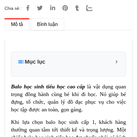
Chia sẻ :
Mô tả
Bình luận
Mục lục
1. Đặc điểm và tính năng nổi bật của sản phẩm balo
học sinh tiểu học cao cấp Xbags Dolphin Xb 3021
Balo học sinh tiểu học cao cấp
là vật dụng quan
1.1 Thiết kế đa năng, tiện lợi, đáng yêu
trọng đồng hành cùng bé khi đi học. Nó giúp bé
đựng, tổ chức, quản lý đồ đạc phục vụ cho việc
1.2 Chất liệu cao cấp, an toàn và khả năng
chống thấm nước
học tập được an toàn, gọn gàng.
1.3 Một số hình ảnh sản phẩm và công dụng của
Khi lựa chọn balo học sinh cấp 1, khách hàng
balo học sinh tiểu học chính hãng Xbags Dolphin
thường quan tâm tới thiết kế và trọng lượng. Một
Xb 3021