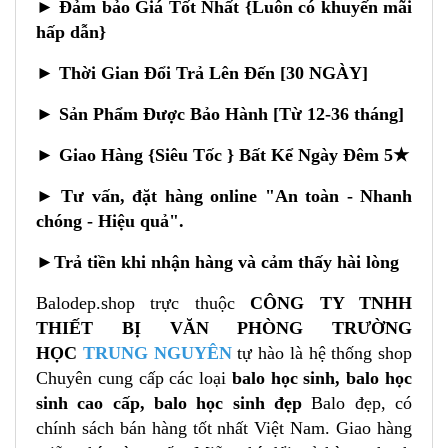
► Đảm bảo Giá Tốt Nhất {Luôn có khuyến mãi
hấp dẫn}
► Thời Gian Đổi Trả Lên Đến [30 NGÀY]
► Sản Phẩm Được Bảo Hành [Từ 12-36 tháng]
► Giao Hàng {Siêu Tốc } Bất Kể Ngày Đêm 5★
►
Tư vấn, đặt hàng online "An toàn - Nhanh
chóng - Hiệu quả".
►
Trả tiền khi nhận hàng và cảm thấy hài lòng
Balodep.shop trực thuộc
CÔNG TY TNHH
THIẾT BỊ VĂN PHÒNG TRƯỜNG
HỌC
TRUNG NGUYÊN
tự hào là hệ thống shop
Chuyên cung cấp các loại
balo học sinh, balo học
sinh cao cấp, balo học sinh đẹp
Balo đẹp, có
chính sách bán hàng tốt nhất Việt Nam. Giao hàng