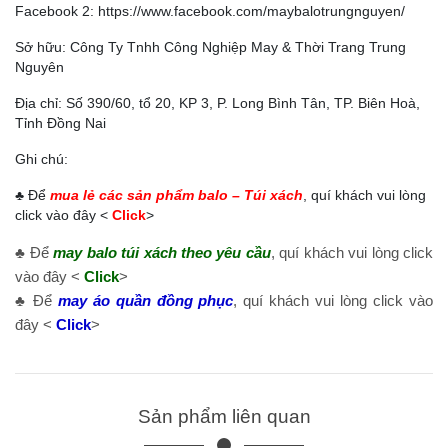
Facebook 2:
https://www.facebook.com/maybalotrungnguyen
/
Sở hữu: Công Ty Tnhh Công Nghiệp May & Thời Trang Trung
Nguyên
Địa chỉ: Số 390/60, tổ 20, KP 3, P. Long Bình Tân, TP. Biên Hoà,
Tỉnh Đồng Nai
Ghi chú:
♣ Để
mua lẻ các sản phẩm balo – Túi xách
, quí khách vui lòng
click vào đây <
Click
>
♣ Để
may balo túi xách theo yêu cầu
, quí khách vui lòng click
vào đây <
Click
>
♣ Để
may áo quần đồng phục
, quí khách vui lòng click vào
đây <
Click
>
Sản phẩm liên quan