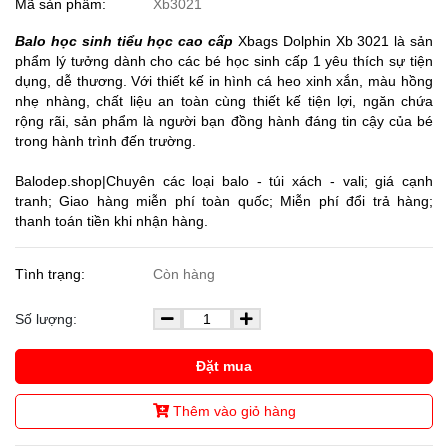
Mã sản phẩm:
Xb3021
Balo học sinh tiểu học cao cấp
Xbags Dolphin Xb 3021 là sản
phẩm lý tưởng dành cho các bé học sinh cấp 1 yêu thích sự tiện
dụng, dễ thương. Với thiết kế in hình cá heo xinh xắn, màu hồng
nhẹ nhàng, chất liệu an toàn cùng thiết kế tiện lợi, ngăn chứa
rộng rãi, sản phẩm là người bạn đồng hành đáng tin cậy của bé
trong hành trình đến trường.
Balodep.shop
|Chuyên các loại balo - túi xách - vali; giá cạnh
tranh; Giao hàng miễn phí toàn quốc; Miễn phí đổi trả hàng;
thanh toán tiền khi nhận hàng.
Tình trạng:
Còn hàng
Số lượng:
Đặt mua
Thêm vào giỏ hàng