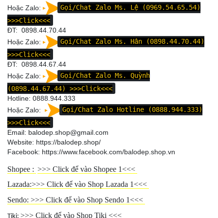
Hoặc Zalo:
Gọi/Chat Zalo Ms. Lệ (0969.54.65.54)
>>>Click<<<
ĐT: 0898.44.70.44
Hoặc Zalo:
Gọi/Chat Zalo Ms. Hân (0898.44.70.44)
>>>Click<<<
ĐT:
0898.44.67.44
Hoặc Zalo:
Gọi/Chat Zalo Ms. Quỳnh
(0898.44.67.44)
>>>Click<<<
Hotline:
0888.944.333
Hoặc Zalo:
Gọi/Chat Zalo Hotline (0888.944.333)
>>>Click<<<
Email: balodep.shop@gmail.com
Website:
https://balodep.shop/
Facebook:
https://www.facebook.com/balodep.shop.vn
Shopee :
>>>
Click để vào Shopee 1
<<<
Lazada:>>>
Click để vào Shop Lazada 1
<<<
Sendo: >>>
Click để vào Shop Sendo 1
<<<
>>>
Click để vào Shop Tiki
<<<
Tiki: