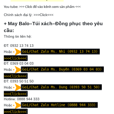
You tube: >>>
Click để vào kênh xem sản phẩm
<<<
Chính sách đại lý: >>>
Click
<<<
+ May Balo–Túi xách–Đồng phục theo yêu
cầu:
Thông tin liên hệ:
ĐT: 0932 13 74 13
Hoặc
Goi/Chat Zalo Ms. Nhi (0932 13 74 13)
>>>Click<<<
ĐT:
0369 03 04 03
Hoặc
Goi/Chat Zalo Ms. Duyên (0369 03 04 03)
>>>Click<<<
ĐT:
0393 50 51 50
Hoặc
Goi/Chat Zalo Ms. Dung (0393 50 51 50)
>>>Click<<<
Hotline: 0
888 944 333
Hoặc
Goi/Chat Zalo Hotline (0888 944 333)
>>>Click<<<