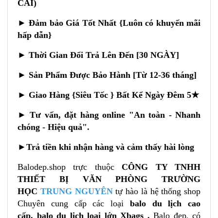
CÁI)
► Đảm bảo Giá Tốt Nhất {Luôn có khuyến mãi
hấp dẫn}
► Thời Gian Đổi Trả Lên Đến [30 NGÀY]
► Sản Phẩm Được Bảo Hành [Từ 12-36 tháng]
► Giao Hàng {Siêu Tốc } Bất Kể Ngày Đêm 5★
►
Tư vấn, đặt hàng online "An toàn - Nhanh
chóng - Hiệu quả".
►
Trả tiền khi nhận hàng và cảm thấy hài lòng
Balodep.shop trực thuộc
CÔNG TY TNHH
THIẾT BỊ VĂN PHÒNG TRƯỜNG
HỌC
TRUNG NGUYÊN
tự hào là hệ thống shop
Chuyên cung cấp các loại
balo du lịch cao
cấp,
balo du lịch loại lớn Xbags
,
Balo đẹp, có