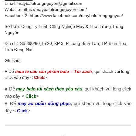
Email: maybalotrungnguyen@gmail.com
Website:
https://maybalotrungnguyen.com/
Facebook 2:
https://www.facebook.com/maybalotrungnguyen
/
Sở hữu: Công Ty Tnhh Công Nghiệp May & Thời Trang Trung
Nguyên
Địa chỉ: Số 390/60, tổ 20, KP 3, P. Long Bình Tân, TP. Biên Hoà,
Tỉnh Đồng Nai
Ghi chú:
♣ Để
mua lẻ các sản phẩm balo – Túi xách
, quí khách vui lòng
click vào đây <
Click
>
♣ Để
may balo túi xách theo yêu cầu
, quí khách vui lòng click
vào đây <
Click
>
♣ Để
may áo quần đồng phục
, quí khách vui lòng click vào
đây <
Click
>