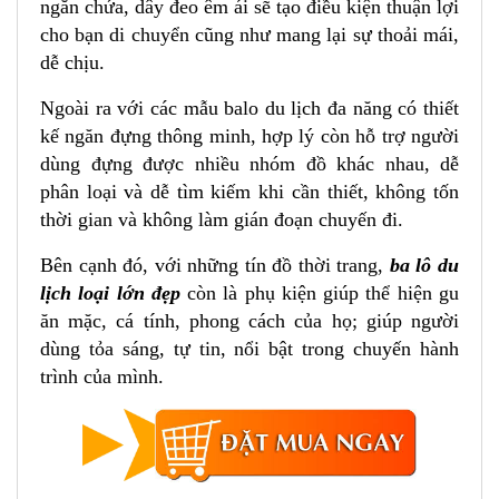
ngăn chứa, dây đeo êm ái sẽ tạo điều kiện thuận lợi
Travel Xb 1001
cho bạn di chuyển cũng như mang lại sự thoải mái,
Mặt lưng của Ba lô du lịch loại lớn Xbags Travel
dễ chịu.
Xb 1001
Mặt nghiêng của balo du lịch loại lớn thời
Ngoài ra với các mẫu balo du lịch đa năng có thiết
trang Xbags Travel Xb 1001
kế ngăn đựng thông minh, hợp lý còn hỗ trợ người
1.4 Lưu ý
dùng đựng được nhiều nhóm đồ khác nhau, dễ
2. Lợi ích khi sử dụng ba lô du lịch loại lớn từ Công
phân loại và dễ tìm kiếm khi cần thiết, không tốn
Ty TNHH Công Nghiệp May & Thời Trang Trung
thời gian và không làm gián đoạn chuyến đi.
Nguyên
Bên cạnh đó, với những tín đồ thời trang,
ba lô du
3. Hướng dẫn bảo quản và sử dụng
lịch loại lớn đẹp
còn là phụ kiện giúp thể hiện gu
Cách vệ sinh balo đúng cách
ăn mặc, cá tính, phong cách của họ; giúp người
Lưu ý trong quá trình sử dụng
dùng tỏa sáng, tự tin, nổi bật trong chuyến hành
4. Kết luận
trình của mình.
Ghi chú:
7 LÝ DO NÊN CHỌN BALODEP.SHOP :