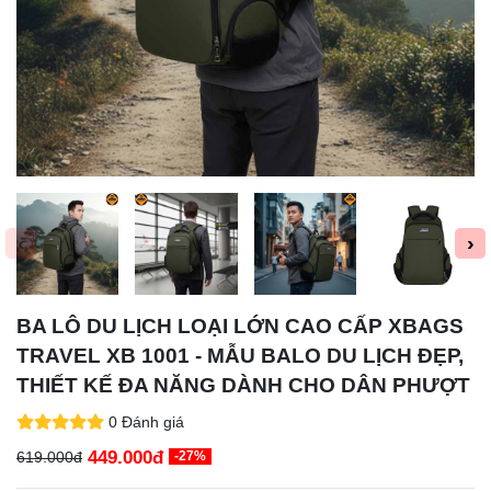
‹
›
BA LÔ DU LỊCH LOẠI LỚN CAO CẤP XBAGS
TRAVEL XB 1001 - MẪU BALO DU LỊCH ĐẸP,
THIẾT KẾ ĐA NĂNG DÀNH CHO DÂN PHƯỢT
0 Đánh giá
449.000đ
619.000đ
-27%