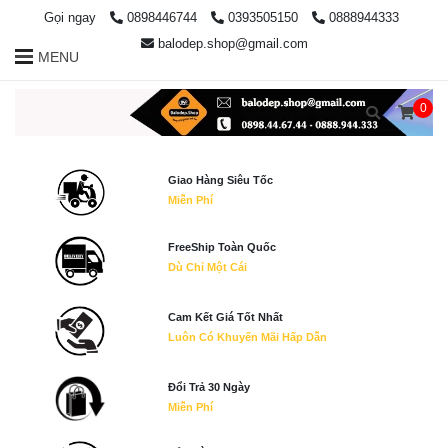
Gọi ngay
0898446744
0393505150
0888944333
balodep.shop@gmail.com
MENU
0
Giao Hàng Siêu Tốc
Miễn Phí
FreeShip Toàn Quốc
Dù Chỉ Một Cái
Cam Kết Giá Tốt Nhất
Luôn Có Khuyến Mãi Hấp Dẫn
Đổi Trả 30 Ngày
Miễn Phí