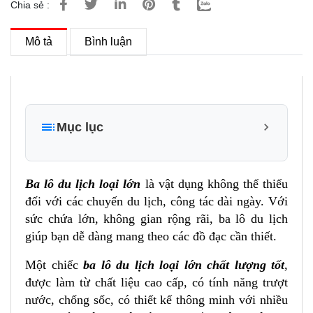
Chia sẻ :
Mô tả
Bình luận
Mục lục
1. Đặc điểm và tính năng nổi bật của sản phẩm Ba
lô du lịch loại lớn XBags Travel Xb 1001
Ba lô du lịch loại lớn
là vật dụng không thể thiếu
1.1 Thiết kế thông minh, đa năng và tiện lợi:
đối với các chuyến du lịch, công tác dài ngày. Với
sức chứa lớn, không gian rộng rãi, ba lô du lịch
1.2 Chất liệu cao cấp và khả năng chống thấm
nước
giúp bạn dễ dàng mang theo các đồ đạc cần thiết.
1.3 Một số hình ảnh sản phẩm và công dụng của
Một chiếc
ba lô du lịch loại lớn chất lượng tốt
,
Ba lô du lịch loại lớn Xbags Travel Xb 1001
được làm từ chất liệu cao cấp, có tính năng trượt
Mặt trước của balo du lịch Xbags Travel Xb 1001
nước, chống sốc, có thiết kế thông minh với nhiều
Ngăn trong Balo du lịch loại lớn đa năng Xbags