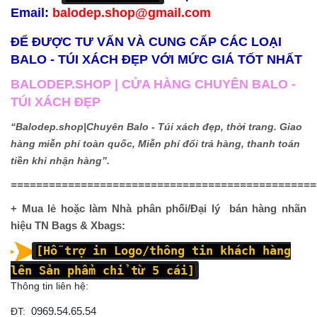
Email:
balodep.shop@gmail.com
ĐỂ ĐƯỢC TƯ VẤN VÀ CUNG CẤP CÁC LOẠI
BALO - TÚI XÁCH ĐẸP VỚI MỨC GIÁ TỐT NHẤT
BALODEP.SHOP | CỬA HÀNG CHUYÊN BALO -
TÚI XÁCH ĐẸP
“Balodep.shop|Chuyên Balo - Túi xách đẹp, thời trang. Giao
hàng miễn phí toàn quốc, Miễn phí đổi trả hàng, thanh toán
tiền khi nhận hàng”.
================================================
+ Mua lẻ hoặc làm Nhà phân phối/Đại lý bán hàng nhãn
hiệu TN Bags & Xbags:
[Hỗ trợ in Logo/thông tin khách hàng
lên Sản phẩm chỉ từ 5 cái]
Thông tin liên hệ:
ĐT:
0969.54.65.54