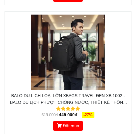
BALO DU LỊCH LOẠI LỚN XBAGS TRAVEL ĐEN XB 1002 -
BALO DU LỊCH PHƯỢT CHỐNG NƯỚC, THIẾT KẾ THÔNG
MINH, ĐẲNG CẤP
449.000đ
619.000đ
-27%
Đặt mua