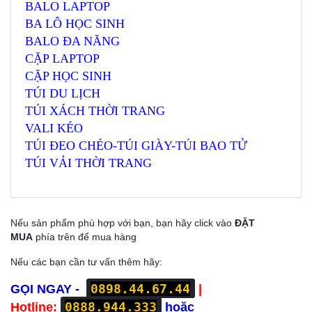
BALO LAPTOP
BA LÔ HỌC SINH
BALO ĐA NĂNG
CẶP LAPTOP
CẶP HỌC SINH
TÚI DU LỊCH
TÚI XÁCH THỜI TRANG
VALI KÉO
TÚI ĐEO CHÉO-TÚI GIÀY-TÚI BAO TỬ
TÚI VẢI THỜI TRANG
Nếu sản phẩm phù hợp với bạn, bạn hãy click vào
ĐẶT
MUA
phía trên để mua hàng
Nếu các bạn cần tư vấn thêm hãy:
0898.44.67.44
GỌI NGAY -
|
0888.944.333
Hotline:
hoặc