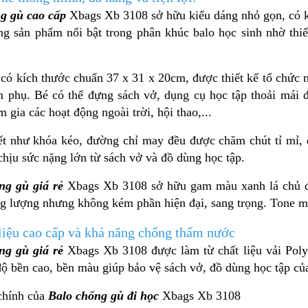
g gù cao cấp
Xbags Xb 3108
sở hữu kiểu dáng nhỏ gọn, có
ng sản phẩm nổi bật trong phân khúc balo học sinh nhờ thiế
.
có kích thước chuẩn 37 x 31 x 20cm, được thiết kế tổ chức 
n phụ. Bé có thể đựng sách vở, dụng cụ học tập thoải mái đ
m gia các hoạt động ngoài trời, hội thao,...
iết như khóa kéo, đường chỉ may đều được chăm chút tỉ mỉ, 
chịu sức nặng lớn từ sách vở và đồ dùng học tập.
ng gù giá rẻ
Xbags Xb 3108 sở hữu gam màu xanh lá chủ đạo
ng lượng nhưng không kém phần hiện đại, sang trọng. Tone mà
 liệu cao cấp và khả năng chống thấm nước
ng gù giá rẻ
Xbags Xb 3108 được làm từ chất liệu vải Poly
ộ bền cao, bền màu giúp bảo vệ sách vở, đồ dùng học tập của
 chính của
Balo chống gù đi học
Xbags Xb 3108