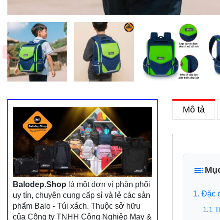
‹
Mô tả
Mục
Balodep.Shop
là một đơn vị phân phối
1. Đặc 
uy tín, chuyên cung cấp sỉ và lẻ các sản
phẩm Balo - Túi xách. Thuộc sở hữu
1.1 T
của Công ty TNHH Công Nghiệp May &