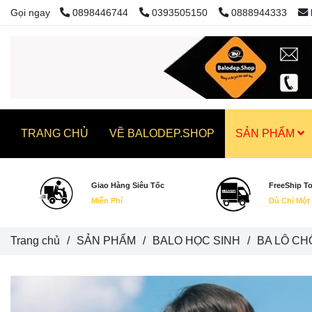
Gọi ngay
0898446744
0393505150
0888944333
TRANG CHỦ
VỀ BALODEP.SHOP
SẢN PHẨM
Giao Hàng Siêu Tốc
FreeShip T
Miễn Phí
Dù Chỉ Một
Trang chủ
/
SẢN PHẨM
/
BALO HỌC SINH
/
BA LÔ CH