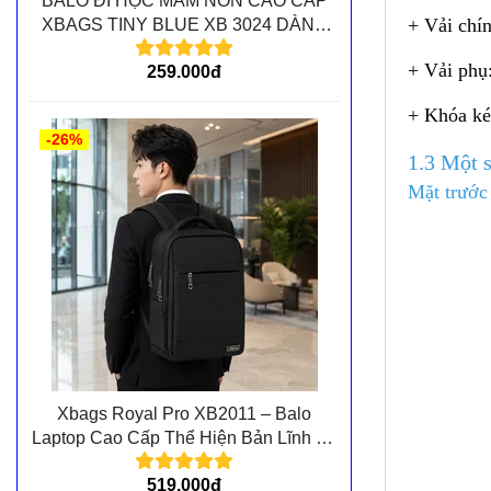
BALO ĐI HỌC MẦM NON CAO CẤP
+ Vải chín
XBAGS TINY BLUE XB 3024 DÀNH
CHO CÁC BÉ MẦM NON
+ Vải phụ
259.000đ
+ Khóa kéo
-26%
1.3 Một 
Mặt trước
Xbags Royal Pro XB2011 – Balo
Laptop Cao Cấp Thể Hiện Bản Lĩnh Và
Đẳng Cấp Cá Nhân
519.000đ