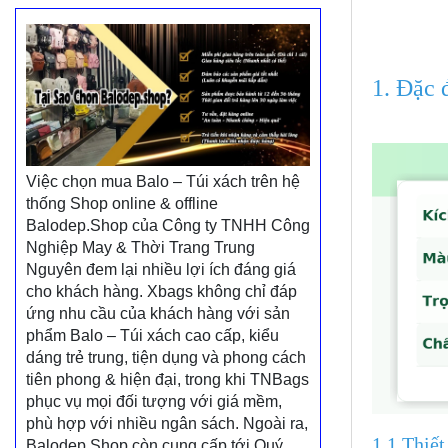
1. Đặc 
Việc chọn mua Balo – Túi xách trên hệ
thống Shop online & offline
Balodep.Shop của Công ty TNHH Công
Nghiệp May & Thời Trang Trung
Nguyên đem lại nhiều lợi ích đáng giá
cho khách hàng. Xbags không chỉ đáp
ứng nhu cầu của khách hàng với sản
phẩm Balo – Túi xách cao cấp, kiểu
dáng trẻ trung, tiện dụng và phong cách
tiên phong & hiện đại, trong khi TNBags
phục vụ mọi đối tượng với giá mềm,
phù hợp với nhiều ngân sách. Ngoài ra,
1.1 Thiết
Balodep.Shop còn cung cấp tới Quý