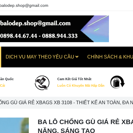
balodep.shop@gmail.com
DỊCH VỤ MAY THEO YÊU CẦU
CHÍNH SÁCH & KH
oàn Quốc
Cam Kết Giá Tốt Nhất
 Cái
Luôn Có Khuyến Mãi Hấp Dẫn
ỐNG GÙ GIÁ RẺ XBAGS XB 3108 - THIẾT KẾ AN TOÀN, ĐA
BA LÔ CHỐNG GÙ GIÁ RẺ XBA
NĂNG, SÁNG TẠO