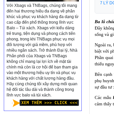
7 LÝ 
Với Xbags và TNBags, chúng tôi mang
đến hai thương hiệu đa dạng về phân
khúc và phục vụ khách hàng đa dạng từ
Ba lô chố
cao cấp đến phổ thông trong lĩnh vực
Đây không
Balo – Túi xách. Xbags với kiểu dáng
trẻ trung, tiện dụng và phong cách tiên
sống và gi
phong, trong khi TNBags phục vụ mọi
Ngoài ra, 
đối tượng với giá mềm, phù hợp với
nhiều ngân sách. Trở thành Đại lý, Nhà
biệt với p
Phân phối của Xbags và TNBags
Phần quai
không chỉ mang lại lợi ích về mặt tài
thiểu nguy
chính mà còn là cơ hội để bạn tham gia
vào một thương hiệu uy tín và phục vụ
Bên cạnh 
khách hàng với chất lượng hàng đầu.
phụ huynh
Hãy cùng chúng tôi xây dựng mối quan
sự đầu tư
hệ đối tác lâu dài và thành công trong
lĩnh vực balo và túi xách.
Các mẫu
XEM THÊM >>> CLICK <<<
cảm thấy t