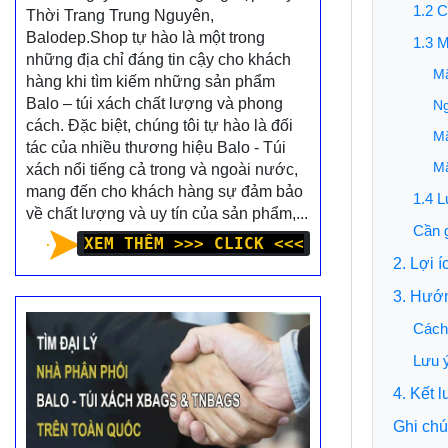
1.2 C
Thời Trang Trung Nguyên,
Balodep.Shop tự hào là một trong
1.3 M
những địa chỉ đáng tin cậy cho khách
Mặ
hàng khi tìm kiếm những sản phẩm
Balo – túi xách chất lượng và phong
Ng
cách. Đặc biệt, chúng tôi tự hào là đối
Mặ
tác của nhiều thương hiệu Balo - Túi
Mặ
xách nổi tiếng cả trong và ngoài nước,
mang đến cho khách hàng sự đảm bảo
1.4 L
về chất lượng và uy tín của sản phẩm,...
Cần g
XEM THÊM >>> CLICK <<<
2. Lợi 
3. Hướ
Cách 
Lưu ý
4. Kết 
Ghi chú