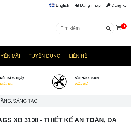
English
Đăng nhập
Đăng ký
0
UYẾN MÃI
TUYỂN DỤNG
LIÊN HỆ
Đổi Trả 30 Ngày
Bảo Hành 100%
Miễn Phí
Miễn Phí
 NĂNG, SÁNG TẠO
GS XB 3108 - THIẾT KẾ AN TOÀN, ĐA