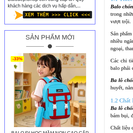
khách hàng các dịch vụ hấp dẫn,...
Balo chốn
trong nhữ
XEM THÊM >>> CLICK <<<
vượt trội
Sản phẩm 
SẢN PHẨM MỚI
nhiều ngă
ngoại, tha
-33%
Các chi t
balo phải 
Ba lô chố
huyết, nă
1.2 Chất
Ba lô chố
bám bụi, đ
Chất liệu