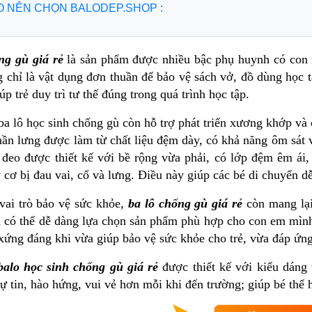
DO NÊN CHỌN BALODEP.SHOP :
ng gù giá rẻ
là sản phẩm được nhiều bậc phụ huynh có con n
 chỉ là vật dụng đơn thuần để bảo vệ sách vở, đồ dùng học t
úp trẻ duy trì tư thế đúng trong quá trình học tập.
ba lô học sinh chống gù
còn hỗ trợ phát triển xương khớp và 
hần lưng được làm từ chất liệu đệm dày, có khả năng ôm sát 
 đeo được thiết kế với bề rộng vừa phải, có lớp đệm êm ái, 
 cơ bị đau vai, cổ và lưng. Điều này giúp các bé di chuyển d
vai trò bảo vệ sức khỏe,
ba lô chống gù giá rẻ
còn mang lại
 có thể dễ dàng lựa chọn sản phẩm phù hợp cho con em mình 
 xứng đáng khi vừa giúp bảo vệ sức khỏe cho trẻ, vừa đáp ứn
balo học sinh chống gù giá rẻ
được thiết kế với kiểu dáng 
ự tin, hào hứng, vui vẻ hơn mỗi khi đến trường; giúp bé thể 