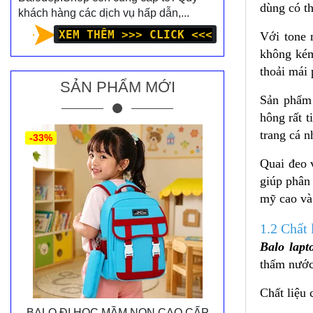
dùng có th
khách hàng các dịch vụ hấp dẫn,...
XEM THÊM >>> CLICK <<<
Với tone 
không kém
thoải mái
SẢN PHẨM MỚI
Sản phẩm 
hông rất t
trang cá n
-33%
Quai đeo 
giúp phân 
mỹ cao và 
1.2 Chất
Balo lapt
thấm nước
Chất liệu
BALO ĐI HỌC MẦM NON CAO CẤP