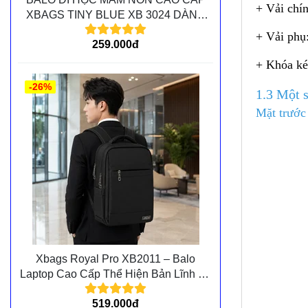
+ Vải chín
XBAGS TINY BLUE XB 3024 DÀNH
CHO CÁC BÉ MẦM NON
+ Vải phụ
259.000đ
+ Khóa kéo
-26%
1.3 Một 
Mặt trước
Xbags Royal Pro XB2011 – Balo
Laptop Cao Cấp Thể Hiện Bản Lĩnh Và
Đẳng Cấp Cá Nhân
519.000đ