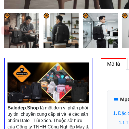
‹
Mô tả
Mục
Balodep.Shop
là một đơn vị phân phối
1. Đặc 
uy tín, chuyên cung cấp sỉ và lẻ các sản
phẩm Balo - Túi xách. Thuộc sở hữu
1.1 T
của Công ty TNHH Công Nghiệp May &