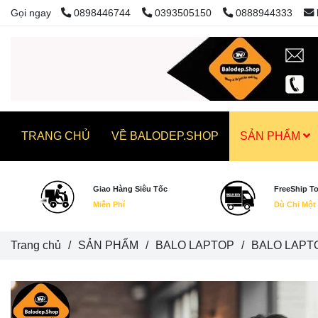
Gọi ngay
0898446744
0393505150
0888944333
TRANG CHỦ
VỀ BALODEP.SHOP
SẢN PHẨM
Giao Hàng Siêu Tốc
FreeShip T
Miễn Phí
Dù Chỉ Một
Trang chủ
/
SẢN PHẨM
/
BALO LAPTOP
/
BALO LAPTO