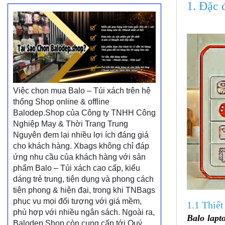
1. Đặc 
Việc chọn mua Balo – Túi xách trên hệ
thống Shop online & offline
Balodep.Shop của Công ty TNHH Công
Nghiệp May & Thời Trang Trung
Nguyên đem lại nhiều lợi ích đáng giá
cho khách hàng. Xbags không chỉ đáp
ứng nhu cầu của khách hàng với sản
phẩm Balo – Túi xách cao cấp, kiểu
dáng trẻ trung, tiện dụng và phong cách
tiên phong & hiện đại, trong khi TNBags
phục vụ mọi đối tượng với giá mềm,
1.1 Thiết
phù hợp với nhiều ngân sách. Ngoài ra,
Balo lapt
Balodep.Shop còn cung cấp tới Quý