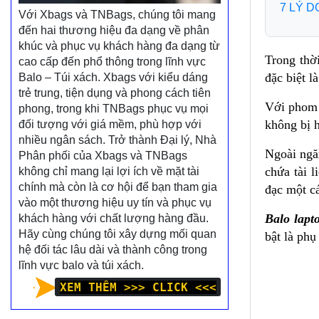
7 LÝ 
Với Xbags và TNBags, chúng tôi mang
đến hai thương hiệu đa dạng về phân
khúc và phục vụ khách hàng đa dạng từ
Trong thờ
cao cấp đến phổ thông trong lĩnh vực
đặc biệt l
Balo – Túi xách. Xbags với kiểu dáng
trẻ trung, tiện dụng và phong cách tiên
Với phom d
phong, trong khi TNBags phục vụ mọi
không bị 
đối tượng với giá mềm, phù hợp với
nhiều ngân sách. Trở thành Đại lý, Nhà
Ngoài ngăn
Phân phối của Xbags và TNBags
chứa tài 
không chỉ mang lại lợi ích về mặt tài
chính mà còn là cơ hội để bạn tham gia
đạc một cá
vào một thương hiệu uy tín và phục vụ
Balo lapt
khách hàng với chất lượng hàng đầu.
Hãy cùng chúng tôi xây dựng mối quan
bật là phụ
hệ đối tác lâu dài và thành công trong
lĩnh vực balo và túi xách.
XEM THÊM >>> CLICK <<<