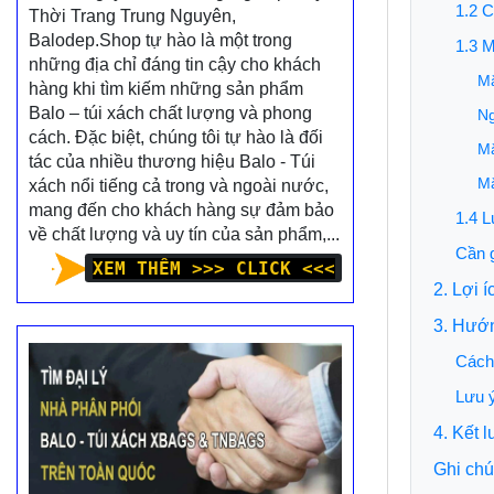
1.2 C
Thời Trang Trung Nguyên,
Balodep.Shop tự hào là một trong
1.3 M
những địa chỉ đáng tin cậy cho khách
Mặ
hàng khi tìm kiếm những sản phẩm
Balo – túi xách chất lượng và phong
Ng
cách. Đặc biệt, chúng tôi tự hào là đối
Mặ
tác của nhiều thương hiệu Balo - Túi
Mặ
xách nổi tiếng cả trong và ngoài nước,
mang đến cho khách hàng sự đảm bảo
1.4 L
về chất lượng và uy tín của sản phẩm,...
Cần g
XEM THÊM >>> CLICK <<<
2. Lợi 
3. Hướ
Cách 
Lưu ý
4. Kết 
Ghi chú