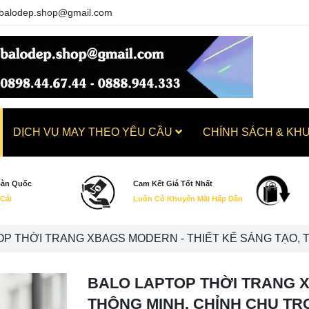
balodep.shop@gmail.com
DỊCH VỤ MAY THEO YÊU CẦU
CHÍNH SÁCH & KH
oàn Quốc
Cam Kết Giá Tốt Nhất
 Cái
Luôn Có Khuyến Mãi Hấp Dẫn
P THỜI TRANG XBAGS MODERN - THIẾT KẾ SÁNG TẠO, 
BALO LAPTOP THỜI TRANG X
THÔNG MINH, CHỈNH CHU TR