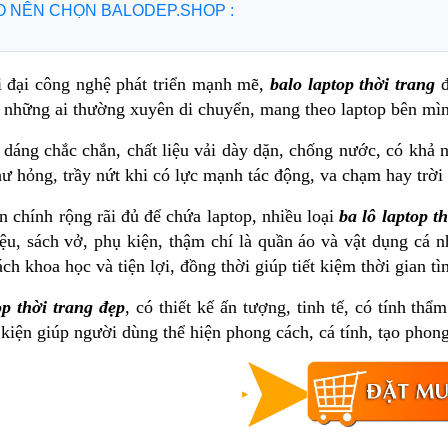
DO NÊN CHỌN BALODEP.SHOP :
i đại công nghệ phát triển mạnh mẽ,
balo laptop thời trang
đ
à những ai thường xuyên di chuyển, mang theo laptop bên mìn
áng chắc chắn, chất liệu vải dày dặn, chống nước, có khả năn
hư hỏng, trầy nứt khi có lực mạnh tác động, va chạm hay tr
 chính rộng rãi đủ để chứa laptop, nhiều loại
ba lô laptop t
liệu, sách vở, phụ kiện, thậm chí là quần áo và vật dụng cá
ch khoa học và tiện lợi, đồng thời giúp tiết kiệm thời gian t
op thời trang đẹp
, có thiết kế ấn tượng, tinh tế, có tính th
 kiện giúp người dùng thể hiện phong cách, cá tính, tạo phong