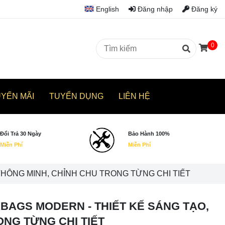
English
Đăng nhập
Đăng ký
0
UYẾN MÃI
TUYỂN DỤNG
LIÊN HỆ
Đổi Trả 30 Ngày
Bảo Hành 100%
Miễn Phí
Miễn Phí
THÔNG MINH, CHỈNH CHU TRONG TỪNG CHI TIẾT
BAGS MODERN - THIẾT KẾ SÁNG TẠO,
ONG TỪNG CHI TIẾT