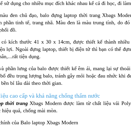
ể sử dụng cho nhiều mục đích khác nhau kể cả đi học, đi làm
màu đen chủ đạo, balo đựng laptop thời trang Xbags Mode
 phần tinh tế, trang nhã. Màu đen là màu trung tính, do đó
 phối đồ.
có kích thước 41 x 30 x 14cm, được thiết kế thành nhiều
iện lợi. Ngoài đựng laptop, thiết bị điện tử thì bạn có thể đự
hân,...rất tiện dụng.
và phần lưng của balo được thiết kế êm ái, mang lại sự tho
bố đều trọng lượng balo, tránh gây mỏi hoặc đau nhức khi đe
bền bỉ lâu dài theo thời gian.
 liệu cao cấp và khả năng chống thấm nước
op thời trang
Xbags Modern được làm từ chất liệu vải Polye
 hiệu quả, chống mài mòn.
 chính của Balo laptop Xbags Modern