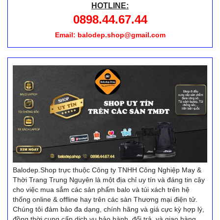
HOTLINE:
0898.44.67.44
Email: balodep.shop@gmail.com
Balodep.Shop trực thuộc Công ty TNHH Công Nghiệp May &
Thời Trang Trung Nguyên là một địa chỉ uy tín và đáng tin cậy
cho việc mua sắm các sản phẩm balo và túi xách trên hệ
thống online & offline hay trên các sàn Thương mại điện tử.
Chúng tôi đảm bảo đa dạng, chính hãng và giá cực kỳ hợp lý,
đồng thời cung cấp dịch vụ bảo hành, đổi trả, và giao hàng