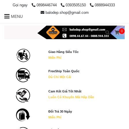
Gọi ngay
0898446744
0393505150
0888944333
balodep.shop@gmail.com
MENU
0
Giao Hàng Siêu Tốc
Miễn Phí
FreeShip Toàn Quốc
Dù Chỉ Một Cái
Cam Kết Giá Tốt Nhất
Luôn Có Khuyến Mãi Hấp Dẫn
Đổi Trả 30 Ngày
Miễn Phí