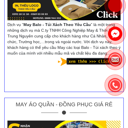
Dịch vụ “
May Balo - Túi Xách Theo Yêu Cầu
” là một trong
những dịch vụ mà C.ty TNHH Công Nghiệp May & Thời Trang
Trung Nguyên cung cấp cho khách hàng như Cá Nhân, Tổ
chức, Trường học,…trong và ngoài nước. Với dịch vụ này,
khách hàng có thể yêu cầu May các loại Balo - Túi xách theo ý
muốn của mình với nhiều mẫu mã và chất liệu đa dạng...
xem thêm >>> Click <<<
MAY ÁO QUẦN - ĐỒNG PHỤC GIÁ RẺ