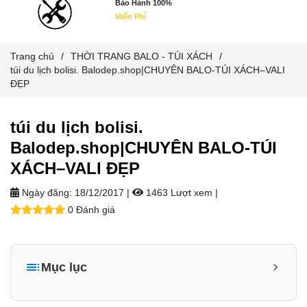
Bảo Hành 100%
Miễn Phí
Trang chủ
/
THỜI TRANG BALO - TÚI XÁCH
/
túi du lịch bolisi. Balodep.shop|CHUYÊN BALO-TÚI XÁCH–VALI
ĐẸP
túi du lịch bolisi.
Balodep.shop|CHUYÊN BALO-TÚI
XÁCH–VALI ĐẸP
Ngày đăng:
18/12/2017 |
1463 Lượt xem
|
0 Đánh giá
Mục lục
DANH MỤC SẢN PHẨM