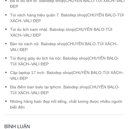
Ba lô du lịch to. Balodep.shop|CHUYÊN BALO-TÚI XÁCH–VALI
ĐẸP
Túi xách hàng hiệu quận 7. Balodep.shop|CHUYÊN BALO-TÚI
XÁCH–VALI ĐẸP
Túi du lịch nam nhật. Balodep.shop|CHUYÊN BALO-TÚI
XÁCH–VALI ĐẸP
Bán túi xách nữ. Balodep.shop|CHUYÊN BALO-TÚI XÁCH–
VALI ĐẸP
Túi đựng giày du lịch hà nội. Balodep.shop|CHUYÊN BALO-
TÚI XÁCH–VALI ĐẸP
Cặp laptop 17 inch. Balodep.shop|CHUYÊN BALO-TÚI XÁCH–
VALI ĐẸP
Địa điểm bán balo tại tphcm. Balodep.shop|CHUYÊN BALO-
TÚI XÁCH–VALI ĐẸP
Những hãng balo đẹp nổi tiếng, chất lượng được nhiều người
biết đến
BÌNH LUẬN