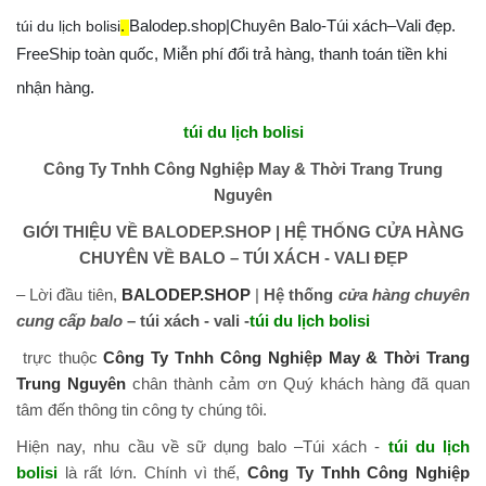
+ Mua lẻ hoặc làm Nhà phân phối/Đại lý bán hàng nhãn
túi du lịch bolisi
.
Balodep.shop|Chuyên Balo-Túi xách–Vali đẹp.
hiệu TN Bags & Xbags:
FreeShip toàn quốc, Miễn phí đổi trả hàng, thanh toán tiền khi
[Hỗ trợ in Logo/thông tin khách hàng lên Sản phẩm chỉ từ
nhận hàng.
5 cái]
túi du lịch bolisi
+ May Balo–Túi xách–Đồng phục theo yêu cầu:
Công Ty Tnhh Công Nghiệp May & Thời Trang Trung
Nguyên
GIỚI THIỆU VỀ BALODEP.SHOP | HỆ THỐNG CỬA HÀNG
CHUYÊN VỀ BALO – TÚI XÁCH - VALI ĐẸP
– Lời đầu tiên,
BALODEP.SHOP
|
Hệ thống
cửa hàng chuyên
cung cấp balo
– túi xách - vali -
túi du lịch bolisi
trực thuộc
Công Ty Tnhh Công Nghiệp May & Thời Trang
Trung Nguyên
chân thành cảm ơn Quý khách hàng đã quan
tâm đến thông tin công ty chúng tôi.
Hiện nay, nhu cầu về sữ dụng balo –Túi xách -
túi du lịch
bolisi
là rất lớn. Chính vì thế,
Công Ty Tnhh Công Nghiệp