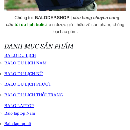
–
Chúng tôi
,
BALODEP.SHOP
|
cửa hàng chuyên cung
cấp
túi du lịch bolisi
xin được giới thiệu về sản phẩm, chủng
loại bao gồm:
DANH MỤC SẢN PHẨM
BA LÔ DU LỊCH
BALO DU LỊCH NAM
BALO DU LỊCH NỮ
BALO DU LỊCH PHƯỢT
BALO DU LỊCH THỜI TRANG
BALO LAPTOP
Balo laptop Nam
Balo laptop nữ