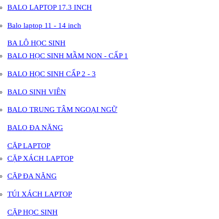
BALO LAPTOP 17.3 INCH
Balo laptop 11 - 14 inch
BA LÔ HỌC SINH
BALO HỌC SINH MẦM NON - CẤP 1
BALO HỌC SINH CẤP 2 - 3
BALO SINH VIÊN
BALO TRUNG TÂM NGOẠI NGỮ
BALO ĐA NĂNG
CẶP LAPTOP
CẶP XÁCH LAPTOP
CẶP ĐA NĂNG
TÚI XÁCH LAPTOP
CẶP HỌC SINH