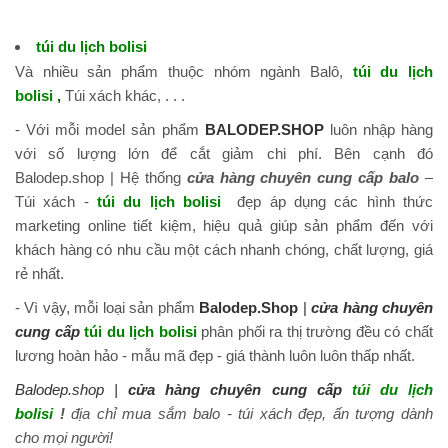
túi du lịch bolisi
Và nhiều sản phẩm thuộc nhóm ngành Balô,
túi du lịch
bolisi
,
Túi xách khác, . . .
- Với mỗi model sản phẩm
BALODEP.SHOP
luôn nhập hàng
với số lượng lớn để cắt giảm chi phí. Bên cạnh đó
Balodep.shop | Hệ thống
cửa hàng chuyên cung cấp balo
–
Túi xách -
túi du lịch bolisi
đẹp áp dụng các hình thức
marketing online tiết kiệm, hiệu quả giúp sản phẩm đến với
khách hàng có nhu cầu một cách nhanh chóng, chất lượng, giá
rẻ nhất.
- Vì vậy, mỗi loại sản phẩm
Balodep.Shop
|
cửa hàng chuyên
cung cấp
túi du lịch bolisi
phân phối ra thị trường đều có chất
lương hoàn hảo - mẫu mã đẹp - giá thành luôn luôn thấp nhất.
Balodep.shop |
cửa hàng chuyên cung cấp
túi du lịch
bolisi
!
địa chỉ mua sắm balo - túi xách đẹp, ấn tượng dành
cho
mọi người!