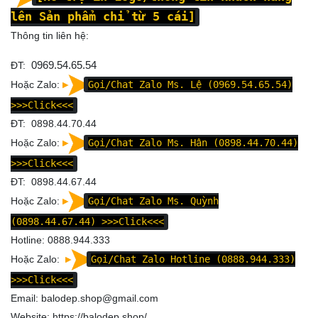
lên Sản phẩm chỉ từ 5 cái]
Thông tin liên hệ:
ĐT:
0969.54.65.54
Hoặc Zalo:
Gọi/Chat Zalo Ms. Lệ (0969.54.65.54)
>>>Click<<<
ĐT: 0898.44.70.44
Hoặc Zalo:
Gọi/Chat Zalo Ms. Hân (0898.44.70.44)
>>>Click<<<
ĐT: 0898.44.67.44
Hoặc Zalo:
Gọi/Chat Zalo Ms. Quỳnh
(0898.44.67.44)
>>>Click<<<
Hotline: 0888.944.333
Hoặc Zalo:
Gọi/Chat Zalo Hotline (0888.944.333)
>>>Click<<<
Email: balodep.shop@gmail.com
Website:
https://balodep.shop/