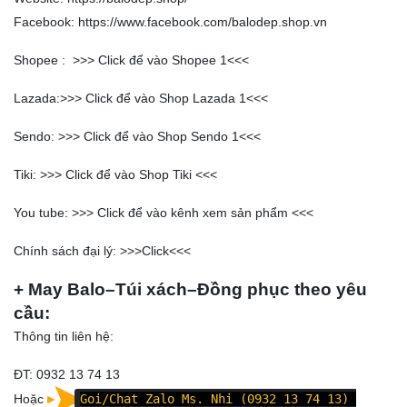
Facebook:
https://www.facebook.com/balodep.shop.vn
Shopee : >>>
Click để vào Shopee 1
<<<
Lazada:>>>
Click để vào Shop Lazada 1
<<<
Sendo: >>>
Click để vào Shop Sendo 1
<<<
Tiki: >>>
Click để vào Shop Tiki
<<<
You tube: >>>
Click để vào kênh xem sản phẩm
<<<
Chính sách đại lý: >>>
Click
<<<
+ May Balo–Túi xách–Đồng phục theo yêu
cầu:
Thông tin liên hệ:
ĐT: 0932 13 74 13
Hoặc
Goi/Chat Zalo Ms. Nhi (0932 13 74 13)