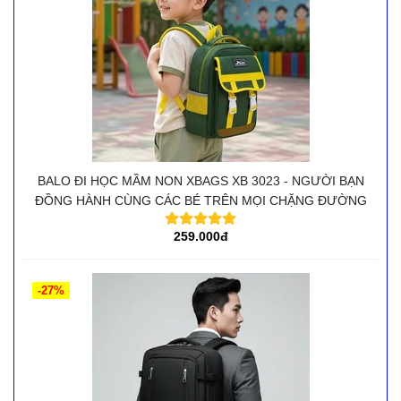
BALO ĐI HỌC MẦM NON XBAGS XB 3023 - NGƯỜI BẠN
ĐỒNG HÀNH CÙNG CÁC BÉ TRÊN MỌI CHẶNG ĐƯỜNG
259.000đ
-27%