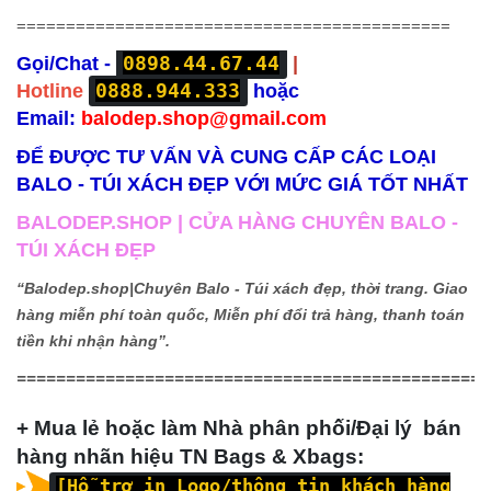
============================================
0898.44.67.44
Gọi/Chat -
|
0888.944.333
Hotline
hoặc
Email:
balodep.shop@gmail.com
ĐỂ ĐƯỢC TƯ VẤN VÀ CUNG CẤP CÁC LOẠI
BALO - TÚI XÁCH ĐẸP VỚI MỨC GIÁ TỐT NHẤT
BALODEP.SHOP | CỬA HÀNG CHUYÊN BALO -
TÚI XÁCH ĐẸP
“Balodep.shop|
Chuyên Balo - Túi xách đẹp, thời trang. Giao
hàng miễn phí toàn quốc, Miễn phí đổi trả hàng, thanh toán
tiền khi nhận hàng”.
================================================
+ Mua lẻ hoặc làm Nhà phân phối/Đại lý bán
hàng nhãn hiệu TN Bags & Xbags:
[Hỗ trợ in Logo/thông tin khách hàng