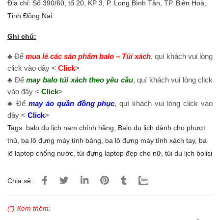
Địa chỉ: Số 390/60, tổ 20, KP 3, P. Long Bình Tân, TP. Biên Hoà,
Tỉnh Đồng Nai
Ghi chú:
♣ Để
mua lẻ các sản phẩm balo – Túi xách
, quí khách vui lòng
click vào đây <
Click
>
♣ Để
may balo túi xách theo yêu cầu
, quí khách vui lòng click
vào đây <
Click
>
♣ Để
may áo quần đồng phục
, quí khách vui lòng click vào
đây <
Click
>
Tags:
balo du lịch nam chính hãng
,
Balo du lịch dành cho phượt
thủ
,
ba lô đựng máy tính bảng
,
ba lô đựng máy tính xách tay
,
ba
lô laptop chống nước
,
túi đựng laptop đẹp cho nữ
,
túi du lịch bolisi
Chia sẻ :
(*) Xem thêm: