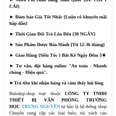
CÁI)
► Đảm bảo Giá Tốt Nhất {Luôn có khuyến mãi
hấp dẫn}
► Thời Gian Đổi Trả Lên Đến [30 NGÀY]
► Sản Phẩm Được Bảo Hành [Từ 12-36 tháng]
► Giao Hàng {Siêu Tốc } Bất Kể Ngày Đêm 5★
►
Tư vấn, đặt hàng online "An toàn - Nhanh
chóng - Hiệu quả".
►
Trả tiền khi nhận hàng và cảm thấy hài lòng
Balodep.shop trực thuộc
CÔNG TY TNHH
THIẾT BỊ VĂN PHÒNG TRƯỜNG
HỌC
TRUNG NGUYÊN
tự hào là hệ thống shop
Chuyên cung cấp các loại balo, túi xách cao