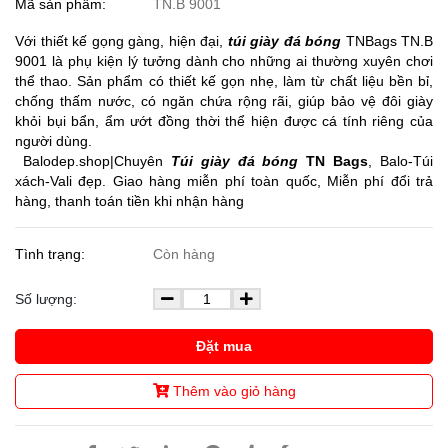
Mã sản phẩm:
TN.B 9001
Với thiết kế gọng gàng, hiện đại,
túi giày đá bóng
TNBags TN.B
9001 là phụ kiện lý tưởng dành cho những ai thường xuyên chơi
thể thao. Sản phẩm có thiết kế gọn nhẹ, làm từ chất liệu bền bỉ,
chống thấm nước, có ngăn chứa rộng rãi, giúp bảo vệ đôi giày
khỏi bụi bẩn, ẩm ướt đồng thời thể hiện được cá tính riêng của
người dùng.
Balodep.shop|Chuyên
Túi giày đá bóng
TN B
ags
, Balo-Túi
xách-Vali đẹp. Giao hàng miễn phí toàn quốc, Miễn phí đổi trả
hàng, thanh toán tiền khi nhận hàng
Tình trạng:
Còn hàng
Số lượng:
Đặt mua
Thêm vào giỏ hàng