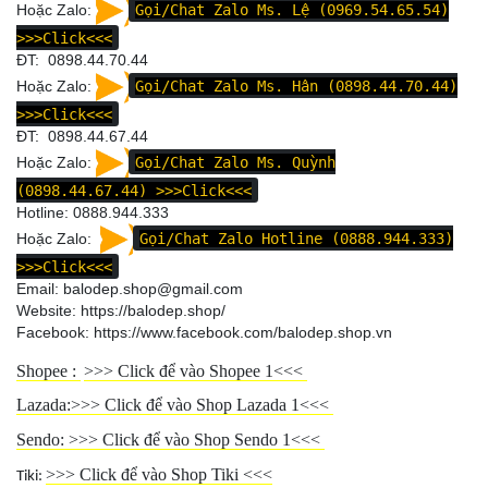
Hoặc Zalo:
Gọi/Chat Zalo Ms. Lệ (0969.54.65.54)
>>>Click<<<
ĐT: 0898.44.70.44
Hoặc Zalo:
Gọi/Chat Zalo Ms. Hân (0898.44.70.44)
>>>Click<<<
ĐT:
0898.44.67.44
Hoặc Zalo:
Gọi/Chat Zalo Ms. Quỳnh
(0898.44.67.44)
>>>Click<<<
Hotline:
0888.944.333
Hoặc Zalo:
Gọi/Chat Zalo Hotline (0888.944.333)
>>>Click<<<
Email: balodep.shop@gmail.com
Website:
https://balodep.shop/
Facebook:
https://www.facebook.com/balodep.shop.vn
Shopee :
>>>
Click để vào Shopee 1
<<<
Lazada:>>>
Click để vào Shop Lazada 1
<<<
Sendo: >>>
Click để vào Shop Sendo 1
<<<
>>>
Click để vào Shop Tiki
<<<
Tiki: