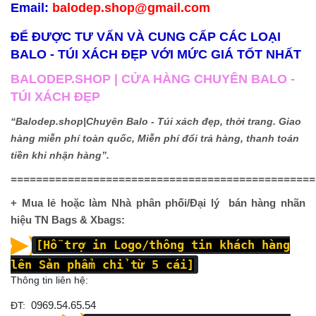
Email:
balodep.shop@gmail.com
ĐỂ ĐƯỢC TƯ VẤN VÀ CUNG CẤP CÁC LOẠI
BALO - TÚI XÁCH ĐẸP VỚI MỨC GIÁ TỐT NHẤT
BALODEP.SHOP | CỬA HÀNG CHUYÊN BALO -
TÚI XÁCH ĐẸP
“Balodep.shop|Chuyên Balo - Túi xách đẹp, thời trang. Giao
hàng miễn phí toàn quốc, Miễn phí đổi trả hàng, thanh toán
tiền khi nhận hàng”.
================================================
+ Mua lẻ hoặc làm Nhà phân phối/Đại lý bán hàng nhãn
hiệu TN Bags & Xbags:
[Hỗ trợ in Logo/thông tin khách hàng
lên Sản phẩm chỉ từ 5 cái]
Thông tin liên hệ:
ĐT:
0969.54.65.54