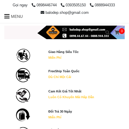
Gọi ngay
0898446744
0393505150
0888944333
balodep.shop@gmail.com
MENU
0
Giao Hàng Siêu Tốc
Miễn Phí
FreeShip Toàn Quốc
Dù Chỉ Một Cái
Cam Kết Giá Tốt Nhất
Luôn Có Khuyến Mãi Hấp Dẫn
Đổi Trả 30 Ngày
Miễn Phí