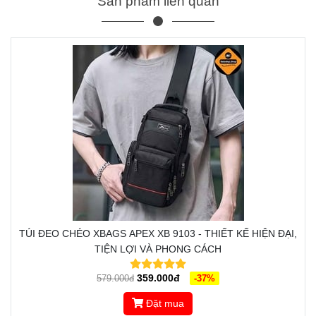
Sản phẩm liên quan
TÚI ĐEO CHÉO XBAGS APEX XB 9103 - THIẾT KẾ HIỆN ĐẠI,
TIỆN LỢI VÀ PHONG CÁCH
359.000đ
579.000đ
-37%
Đặt mua