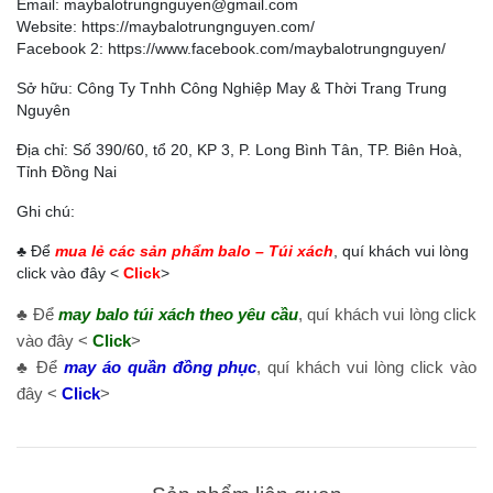
Email: maybalotrungnguyen@gmail.com
Website:
https://maybalotrungnguyen.com/
Facebook 2:
https://www.facebook.com/maybalotrungnguyen
/
Sở hữu: Công Ty Tnhh Công Nghiệp May & Thời Trang Trung
Nguyên
Địa chỉ: Số 390/60, tổ 20, KP 3, P. Long Bình Tân, TP. Biên Hoà,
Tỉnh Đồng Nai
Ghi chú:
♣ Để
mua lẻ các sản phẩm balo – Túi xách
, quí khách vui lòng
click vào đây <
Click
>
♣ Để
may balo túi xách theo yêu cầu
, quí khách vui lòng click
vào đây <
Click
>
♣ Để
may áo quần đồng phục
, quí khách vui lòng click vào
đây <
Click
>