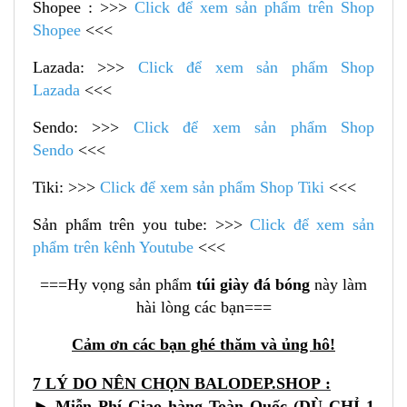
Shopee : >>>
Click để xem sản phẩm trên Shop
Shopee
<<<
Lazada: >>>
Click để xem sản phẩm Shop
Lazada
<<<
Sendo: >>>
Click để xem sản phẩm Shop
Sendo
<<<
Tiki: >>>
Click để xem sản phẩm Shop Tiki
<<<
Sản phẩm trên you tube: >>>
Click để xem sản
phẩm trên kênh Youtube
<<<
===Hy vọng sản phẩm
túi giày đá bóng
này làm
hài lòng các bạn===
Cảm ơn các bạn ghé thăm và ủng hô!
7 LÝ DO NÊN CHỌN
BALODEP.SHOP
:
► Miễn Phí Giao hàng Toàn Quốc (DÙ CHỈ 1