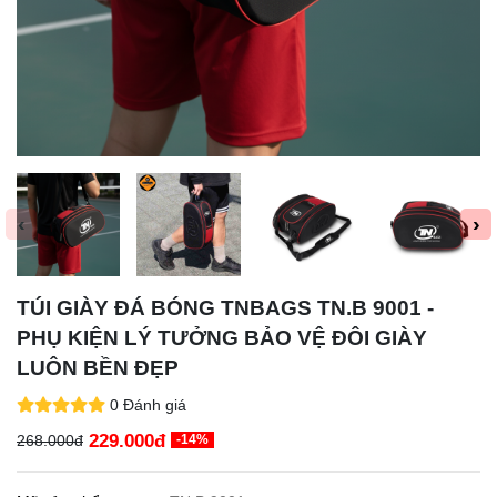
‹
›
TÚI GIÀY ĐÁ BÓNG TNBAGS TN.B 9001 -
PHỤ KIỆN LÝ TƯỞNG BẢO VỆ ĐÔI GIÀY
LUÔN BỀN ĐẸP
0 Đánh giá
229.000đ
268.000đ
-14%