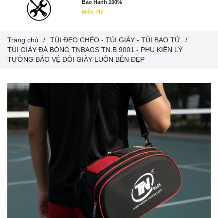
Bảo Hành 100%
Miễn Phí
Trang chủ
/
TÚI ĐEO CHÉO - TÚI GIÀY - TÚI BAO TỬ
/
TÚI GIÀY ĐÁ BÓNG TNBAGS TN.B 9001 - PHỤ KIỆN LÝ
TƯỞNG BẢO VỆ ĐÔI GIÀY LUÔN BỀN ĐẸP