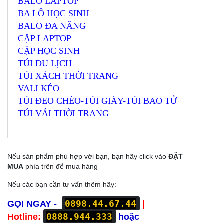
BALO LAPTOP
BA LÔ HỌC SINH
BALO ĐA NĂNG
CẶP LAPTOP
CẶP HỌC SINH
TÚI DU LỊCH
TÚI XÁCH THỜI TRANG
VALI KÉO
TÚI ĐEO CHÉO-TÚI GIÀY-TÚI BAO TỬ
TÚI VẢI THỜI TRANG
Nếu sản phẩm phù hợp với bạn, bạn hãy click vào
ĐẶT
MUA
phía trên để mua hàng
Nếu các bạn cần tư vấn thêm hãy:
0898.44.67.44
GỌI NGAY -
|
0888.944.333
Hotline:
hoặc