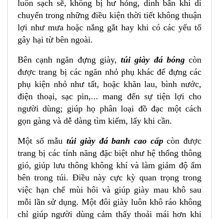
luôn sạch sẽ, không bị hư hỏng, dính bẩn khi di
Ngăn trong túi giày TNBags TN.B 9001
chuyển trong những điều kiện thời tiết không thuận
Mặt sau của túi giày TNBags TN.B 9001
lợi như mưa hoặc nắng gắt hay khi có các yếu tố
Mặt nghiêng của túi giày đá bóng TNBags TN.B
gây hại từ bên ngoài.
9001
1.4 Lưu ý
Bên cạnh ngăn đựng giày,
túi giày đá bóng
còn
được trang bị các ngăn nhỏ phụ khác để đựng các
2. Lợi ích khi sử dụng túi giày đá bóng từ Công Ty
TNHH Công Nghiệp May & Thời Trang Trung
phụ kiện nhỏ như tất, hoặc khăn lau, bình nước,
Nguyên
điện thoại, sạc pin,... mang đến sự tiện lợi cho
người dùng; giúp họ phân loại đồ đạc một cách
3. Hướng dẫn bảo quản và sử dụng
gọn gàng và dễ dàng tìm kiếm, lấy khi cần.
Cách vệ sinh túi giày đúng cách
Lưu ý trong quá trình sử dụng
Một số mẫu
túi giày đá banh cao cấp
còn được
trang bị các tính năng đặc biệt như hệ thống thông
4. Kết luận
gió, giúp lưu thông không khí và làm giảm độ ẩm
Ghi chú:
bên trong túi. Điều này cực kỳ quan trọng trong
7 LÝ DO NÊN CHỌN BALODEP.SHOP :
việc hạn chế mùi hôi và giúp giày mau khô sau
mỗi lần sử dụng. Một đôi giày luôn khô ráo không
chỉ giúp người dùng cảm thấy thoải mái hơn khi