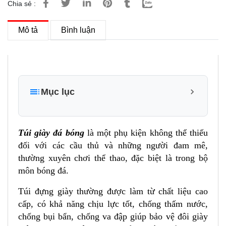
Chia sẻ :
Mô tả
Bình luận
Mục lục
1. Đặc điểm và tính năng nổi bật của sản phẩm túi
giày đá bóng TNBags TN.B 9001
Túi giày đá bóng
là một phụ kiện không thể thiếu
1.1 Thiết kế thông minh, đa năng
đối với các cầu thủ và những người đam mê,
thường xuyên chơi thể thao, đặc biệt là trong bộ
1.2 Chất liệu cao cấp và khả năng chống thấm
nước
môn bóng đá.
1.3 Một số hình ảnh sản phẩm và công dụng của
Túi đựng giày thường được làm từ chất liệu cao
túi giày đá bóng TNBags TN.B 9001
cấp, có khả năng chịu lực tốt, chống thấm nước,
Mặt trước của túi giày thể thao TNBags TN.B
chống bụi bẩn, chống va đập giúp bảo vệ đôi giày
9001