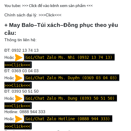
You tube: >>>
Click để vào kênh xem sản phẩm
<<<
Chính sách đại lý: >>>
Click
<<<
+ May Balo–Túi xách–Đồng phục theo yêu
cầu:
Thông tin liên hệ:
ĐT: 0932 13 74 13
Hoặc
Goi/Chat Zalo Ms. Nhi (0932 13 74 13)
>>>Click<<<
ĐT:
0369 03 04 03
Hoặc
Goi/Chat Zalo Ms. Duyên (0369 03 04 03)
>>>Click<<<
ĐT:
0393 50 51 50
Hoặc
Goi/Chat Zalo Ms. Dung (0393 50 51 50)
>>>Click<<<
Hotline: 0
888 944 333
Hoặc
Goi/Chat Zalo Hotline (0888 944 333)
>>>Click<<<