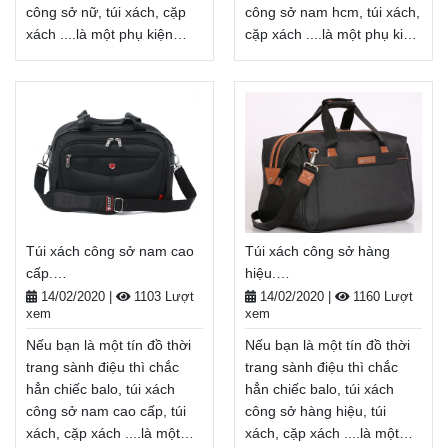
công sở nữ, túi xách, cặp
công sở nam hcm, túi xách,
xách ....là một phụ kiện
cặp xách ....là một phụ kiện
không thể thiếu. túi xách
không thể thiếu. túi xách
công sở nữ không chỉ là
công sở nam hcm không
một vật dụng cần thiết để
chỉ là một vật dụng cần
mang theo giày, bảo
thiết để mang
quản đồ dùng cá nhân...
theo giày, bảo quản đồ
mà còn là một phụ kiện thời
dùng cá nhân... mà còn là
trang giúp tôn lên cá
một phụ kiện thời trang
tính, gu thẩm mĩ của mỗi
giúp tôn lên cá tính, gu
người.
thẩm mĩ của mỗi người.
Túi xách công sở nam cao
Túi xách công sở hàng
Balodep.shop|Chuyên túi
Balodep.shop|Chuyên túi
cấp.
hiệu.
xách công sở nữ, Balo-Túi
xách công sở nam
Balodep.shop|CHUYÊN
Balodep.shop|CHUYÊN
xách. Giao hàng toàn quốc,
hcm, Balo-Túi xách. Giao
14/02/2020
|
1103 Lượt
14/02/2020
|
1160 Lượt
xem
xem
BALO-TÚI XÁCH–VALI ĐẸP
BALO-TÚI XÁCH–VALI ĐẸP
Miễn phí đổi trả hàng,
hàng toàn quốc, Miễn phí
thanh toán tiền khi nhận
đổi trả hàng, thanh toán
Nếu bạn là một tín đồ thời
Nếu bạn là một tín đồ thời
tiền khi nhận hàng
hàng
Xem thêm
trang sành điệu thì chắc
trang sành điệu thì chắc
Xem thêm
hẳn chiếc balo, túi xách
hẳn chiếc balo, túi xách
công sở nam cao cấp, túi
công sở hàng hiệu, túi
xách, cặp xách ....là một
xách, cặp xách ....là một