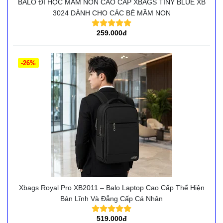
BALO ĐI HỌC MẦM NON CAO CẤP XBAGS TINY BLUE XB
3024 DÀNH CHO CÁC BÉ MẦM NON
259.000đ
-26%
Xbags Royal Pro XB2011 – Balo Laptop Cao Cấp Thể Hiện
Bản Lĩnh Và Đẳng Cấp Cá Nhân
519.000đ