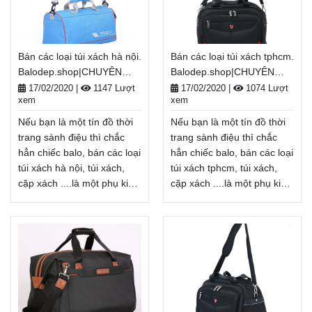
Bán các loại túi xách hà nội.
Bán các loại túi xách tphcm.
Balodep.shop|CHUYÊN
Balodep.shop|CHUYÊN
BALO-TÚI XÁCH–VALI ĐẸP
BALO-TÚI XÁCH–VALI ĐẸP
17/02/2020
|
1147 Lượt
17/02/2020
|
1074 Lượt
xem
xem
Nếu bạn là một tín đồ thời
Nếu bạn là một tín đồ thời
trang sành điệu thì chắc
trang sành điệu thì chắc
hẳn chiếc balo, bán các loại
hẳn chiếc balo, bán các loại
túi xách hà nội, túi xách,
túi xách tphcm, túi xách,
cặp xách ....là một phụ kiện
cặp xách ....là một phụ kiện
không thể thiếu. bán các
không thể thiếu. bán các
loại túi xách hà nội không
loại túi xách tphcm không
chỉ là một vật dụng cần
chỉ là một vật dụng cần
thiết để mang
thiết để mang
theo giày, bảo quản đồ
theo giày, bảo quản đồ
dùng cá nhân... mà còn là
dùng cá nhân... mà còn là
một phụ kiện thời trang
một phụ kiện thời trang
giúp tôn lên cá tính, gu
giúp tôn lên cá tính, gu