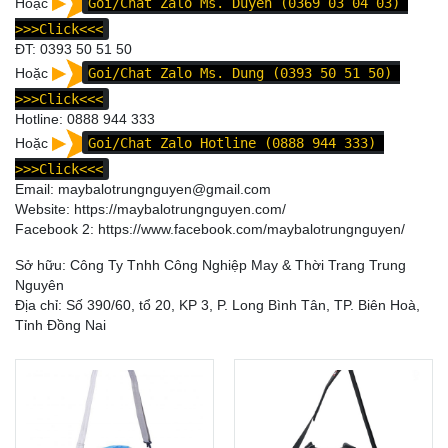
Hoặc
Goi/Chat Zalo Ms. Duyên (0369 03 04 03)
>>>Click<<<
ĐT:
0393 50 51 50
Hoặc
Goi/Chat Zalo Ms. Dung (0393 50 51 50)
>>>Click<<<
Hotline:
0888 944 333
Hoặc
Goi/Chat Zalo Hotline (0888 944 333)
>>>Click<<<
Email: maybalotrungnguyen@gmail.com
Website:
https://maybalotrungnguyen.com/
Facebook 2:
https://www.facebook.com/maybalotrungnguyen
/
Sở hữu: Công Ty Tnhh Công Nghiệp May & Thời Trang Trung
Nguyên
Địa chỉ: Số 390/60, tổ 20, KP 3, P. Long Bình Tân, TP. Biên Hoà,
Tỉnh Đồng Nai