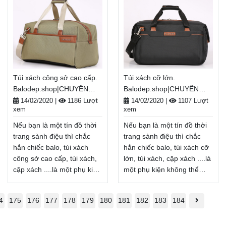
một vật dụng cần thiết để
một vật dụng cần thiết để
mang theo giày, bảo
mang theo giày, bảo
quản đồ dùng cá nhân...
quản đồ dùng cá nhân...
mà còn là một phụ kiện thời
mà còn là một phụ kiện thời
trang giúp tôn lên cá
trang giúp tôn lên cá
tính, gu thẩm mĩ của mỗi
tính, gu thẩm mĩ của mỗi
người.
người.
Túi xách công sở cao cấp.
Túi xách cỡ lớn.
Balodep.shop|Chuyên túi
Balodep.shop|Chuyên túi
Balodep.shop|CHUYÊN
Balodep.shop|CHUYÊN
xách công sở giá rẻ, Balo-
xách công sở đẹp, Balo-Túi
BALO-TÚI XÁCH–VALI ĐẸP
BALO-TÚI XÁCH–VALI ĐẸP
Túi xách. Giao hàng toàn
xách. Giao hàng toàn quốc,
14/02/2020
|
1186 Lượt
14/02/2020
|
1107 Lượt
xem
xem
quốc, Miễn phí đổi trả
Miễn phí đổi trả hàng,
hàng, thanh toán tiền khi
thanh toán tiền khi nhận
Nếu bạn là một tín đồ thời
Nếu bạn là một tín đồ thời
nhận hàng
hàng
Xem thêm
Xem thêm
trang sành điệu thì chắc
trang sành điệu thì chắc
hẳn chiếc balo, túi xách
hẳn chiếc balo, túi xách cỡ
công sở cao cấp, túi xách,
lớn, túi xách, cặp xách ....là
cặp xách ....là một phụ kiện
một phụ kiện không thể
không thể thiếu. túi xách
thiếu. túi xách cỡ lớn không
công sở cao cấp không
chỉ là một vật dụng cần
4
175
176
177
178
179
180
181
182
183
184
chỉ là một vật dụng cần
thiết để mang
thiết để mang
theo giày, bảo quản đồ
theo giày, bảo quản đồ
dùng cá nhân... mà còn là