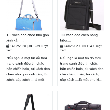
dụng cần thiết để mang
thiết để mang
theo giày, bảo quản đồ
theo giày, bảo quản đồ
dùng cá nhân... mà còn là
dùng cá nhân... mà còn là
một phụ kiện thời trang
một phụ kiện thời trang
giúp tôn lên cá tính, gu
giúp tôn lên cá tính, gu
thẩm mĩ của mỗi người.
thẩm mĩ của mỗi người.
Túi xách đeo chéo nhỏ gọn
Túi xách đeo chéo hàng
Balodep.shop|Chuyên túi
Balodep.shop|Chuyên túi
xinh xắn.
hiệu.
xách đeo chéo nữ hàng
xách đeo chéo nữ cao
Balodep.shop|CHUYÊN
Balodep.shop|CHUYÊN
hiệu, Balo-Túi xách. Giao
cấp, Balo-Túi xách. Giao
14/02/2020
|
1239 Lượt
14/02/2020
|
1240 Lượt
xem
xem
BALO-TÚI XÁCH–VALI ĐẸP
BALO-TÚI XÁCH–VALI ĐẸP
hàng toàn quốc, Miễn phí
hàng toàn quốc, Miễn phí
đổi trả hàng, thanh toán
đổi trả hàng, thanh toán
Nếu bạn là một tín đồ thời
Nếu bạn là một tín đồ thời
tiền khi nhận hàng
tiền khi nhận hàng
trang sành điệu thì chắc
trang sành điệu thì chắc
Xem thêm
Xem thêm
hẳn chiếc balo, túi xách đeo
hẳn chiếc balo, túi xách đeo
chéo nhỏ gọn xinh xắn, túi
chéo hàng hiệu, túi xách,
xách, cặp xách ....là một
cặp xách ....là một phụ kiện
phụ kiện không thể thiếu.
không thể thiếu. túi xách
túi xách đeo chéo nhỏ gọn
đeo chéo hàng hiệu không
xinh xắn không chỉ là một
chỉ là một vật dụng cần
vật dụng cần thiết để mang
thiết để mang
theo giày, bảo quản đồ
theo giày, bảo quản đồ