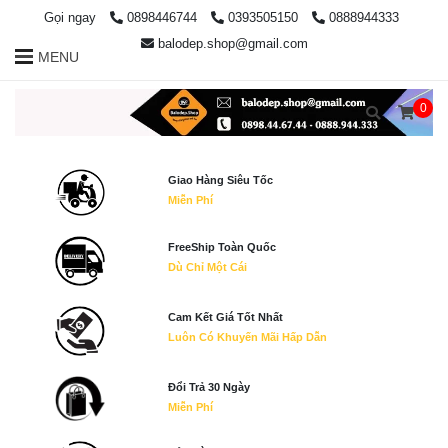
Gọi ngay
0898446744
0393505150
0888944333
balodep.shop@gmail.com
MENU
0
Giao Hàng Siêu Tốc
Miễn Phí
FreeShip Toàn Quốc
Dù Chỉ Một Cái
Cam Kết Giá Tốt Nhất
Luôn Có Khuyến Mãi Hấp Dẫn
Đổi Trả 30 Ngày
Miễn Phí