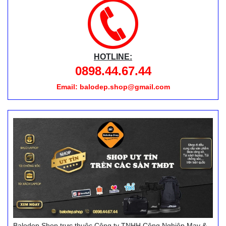
HOTLINE:
0898.44.67.44
Email: balodep.shop@gmail.com
Balodep.Shop trực thuộc Công ty TNHH Công Nghiệp May &