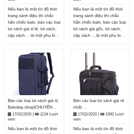
BALO-TÚI XÁCH–VALI ĐẸP
hàng toàn quốc, Miễn phí
hàng toàn quốc, Miễn phí
đổi trả hàng, thanh toán
đổi trả hàng, thanh toán
Nếu bạn là một tín đồ thời
Nếu bạn là một tín đồ thời
tiền khi nhận hàng
tiền khi nhận hàng
trang sành điệu thì chắc
trang sành điệu thì chắc
Xem thêm
Xem thêm
hẳn chiếc balo, bán các loại
hẳn chiếc balo, bán các loại
túi xách giá sỉ lẻ, túi xách,
túi xách giá gốc, túi xách,
cặp xách ....là một phụ kiện
cặp xách ....là một phụ kiện
không thể thiếu. bán các
không thể thiếu. bán các
loại túi xách giá sỉ lẻ không
loại túi xách giá gốc không
chỉ là một vật dụng cần
chỉ là một vật dụng cần
thiết để mang
thiết để mang
theo giày, bảo quản đồ
theo giày, bảo quản đồ
dùng cá nhân... mà còn là
dùng cá nhân... mà còn là
một phụ kiện thời trang
một phụ kiện thời trang
giúp tôn lên cá tính, gu
giúp tôn lên cá tính, gu
thẩm mĩ của mỗi người.
thẩm mĩ của mỗi người.
Bán các loại túi xách giá sỉ.
Bán các loại túi xách giá rẻ
Balodep.shop|Chuyên bán
Balodep.shop|Chuyên bán
Balodep.shop|CHUYÊN
nhất.
các loại túi xách giá sỉ
các loại túi xách giá
BALO-TÚI XÁCH–VALI ĐẸP
Balodep.shop|CHUYÊN
lẻ, Balo-Túi xách. Giao
gốc, Balo-Túi xách. Giao
17/02/2020
|
1134 Lượt
17/02/2020
|
1092 Lượt
xem
xem
BALO-TÚI XÁCH–VALI ĐẸP
hàng toàn quốc, Miễn phí
hàng toàn quốc, Miễn phí
đổi trả hàng, thanh toán
đổi trả hàng, thanh toán
Nếu bạn là một tín đồ thời
Nếu bạn là một tín đồ thời