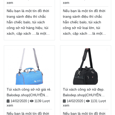
xem
xem
BALO-TÚI XÁCH–VALI ĐẸP
quốc, Miễn phí đổi trả
thanh toán tiền khi nhận
hàng, thanh toán tiền khi
hàng
Xem thêm
Nếu bạn là một tín đồ thời
Nếu bạn là một tín đồ thời
nhận hàng
Xem thêm
trang sành điệu thì chắc
trang sành điệu thì chắc
hẳn chiếc balo, túi xách
hẳn chiếc balo, túi xách
công sở nữ hàng hiệu, túi
công sở nữ loại lớn, túi
xách, cặp xách ....là một
xách, cặp xách ....là một
phụ kiện không thể thiếu.
phụ kiện không thể thiếu.
túi xách công sở nữ hàng
túi xách công sở nữ loại
hiệu không chỉ là một vật
lớn không chỉ là một vật
dụng cần thiết để mang
dụng cần thiết để mang
theo giày, bảo quản đồ
theo giày, bảo quản đồ
dùng cá nhân... mà còn là
dùng cá nhân... mà còn là
một phụ kiện thời trang
một phụ kiện thời trang
giúp tôn lên cá tính, gu
giúp tôn lên cá tính, gu
thẩm mĩ của mỗi người.
thẩm mĩ của mỗi người.
Túi xách công sở nữ giá rẻ.
Túi xách công sở nữ đẹp.
Balodep.shop|Chuyên túi
Balodep.shop|Chuyên túi
Balodep.shop|CHUYÊN
Balodep.shop|CHUYÊN
xách công sở nữ hàng
xách công sở nữ loại
BALO-TÚI XÁCH–VALI ĐẸP
BALO-TÚI XÁCH–VALI ĐẸP
hiệu, Balo-Túi xách. Giao
lớn, Balo-Túi xách. Giao
14/02/2020
|
1139 Lượt
14/02/2020
|
1131 Lượt
xem
xem
hàng toàn quốc, Miễn phí
hàng toàn quốc, Miễn phí
đổi trả hàng, thanh toán
đổi trả hàng, thanh toán
Nếu bạn là một tín đồ thời
Nếu bạn là một tín đồ thời