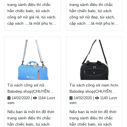
tiền khi nhận hàng
tiền khi nhận hàng
trang sành điệu thì chắc
trang sành điệu thì chắc
Xem thêm
Xem thêm
hẳn chiếc balo, túi xách
hẳn chiếc balo, túi xách
công sở nữ giá rẻ, túi xách,
công sở nữ đẹp, túi xách,
cặp xách ....là một phụ kiện
cặp xách ....là một phụ kiện
không thể thiếu. túi xách
không thể thiếu. túi xách
công sở nữ giá rẻ không
công sở nữ đẹp không
chỉ là một vật dụng cần
chỉ là một vật dụng cần
thiết để mang
thiết để mang
theo giày, bảo quản đồ
theo giày, bảo quản đồ
dùng cá nhân... mà còn là
dùng cá nhân... mà còn là
một phụ kiện thời trang
một phụ kiện thời trang
giúp tôn lên cá tính, gu
giúp tôn lên cá tính, gu
thẩm mĩ của mỗi người.
thẩm mĩ của mỗi người.
Túi xách công sở nữ.
Túi xách công sở nam hcm.
Balodep.shop|Chuyên túi
Balodep.shop|Chuyên túi
Balodep.shop|CHUYÊN
Balodep.shop|CHUYÊN
xách công sở nữ giá
xách công sở nữ đẹp, Balo-
BALO-TÚI XÁCH–VALI ĐẸP
BALO-TÚI XÁCH–VALI ĐẸP
rẻ, Balo-Túi xách. Giao
Túi xách. Giao hàng toàn
14/02/2020
|
1164 Lượt
14/02/2020
|
1140 Lượt
xem
xem
hàng toàn quốc, Miễn phí
quốc, Miễn phí đổi trả
đổi trả hàng, thanh toán
hàng, thanh toán tiền khi
Nếu bạn là một tín đồ thời
Nếu bạn là một tín đồ thời
tiền khi nhận hàng
nhận hàng
Xem thêm
trang sành điệu thì chắc
trang sành điệu thì chắc
Xem thêm
hẳn chiếc balo, túi xách
hẳn chiếc balo, túi xách