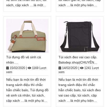
xách, cặp xách ....là một
xách ....là một phụ kiện
phụ kiện không thể thiếu.
không thể thiếu. bán các
Túi đựng đồ vệ sinh cá
loại túi xách giá rẻ không
nhân du lịch không chỉ là
chỉ là một vật dụng cần
một vật dụng cần thiết để
thiết để mang
mang theo giày, bảo
theo giày, bảo quản đồ
quản đồ dùng cá nhân...
dùng cá nhân... mà còn là
mà còn là một phụ kiện thời
một phụ kiện thời trang
trang giúp tôn lên cá tính
giúp tôn lên cá tính, gu
của mỗi người.
thẩm mĩ của mỗi người.
Túi đựng đồ vệ sinh cá
Túi xách đeo vai cao cấp.
Balodep.shop|Chuyên Túi
Balodep.shop|Chuyên bán
nhân.
Balodep.shop|CHUYÊN
đựng đồ vệ sinh cá nhân du
các loại túi xách giá
Balodep.shop|CHUYÊN
BALO-TÚI XÁCH–VALI ĐẸP
lịch, Balo-Túi xách. Giao
rẻ, Balo-Túi xách. Giao
15/02/2020
|
1169 Lượt
14/02/2020
|
1241 Lượt
xem
xem
BALO-TÚI XÁCH–VALI ĐẸP
hàng toàn quốc, Miễn phí
hàng toàn quốc, Miễn phí
đổi trả hàng, thanh toán
đổi trả hàng, thanh toán
Nếu bạn là một tín đồ thời
Nếu bạn là một tín đồ thời
tiền khi nhận hàng
tiền khi nhận hàng
trang sành điệu thì chắc
trang sành điệu thì chắc
Xem thêm
Xem thêm
hẳn chiếc balo, Túi đựng đồ
hẳn chiếc balo, túi xách đeo
vệ sinh cá nhân, túi xách,
vai cao cấp, túi xách, cặp
cặp xách ....là một phụ kiện
xách ....là một phụ kiện
không thể thiếu. Túi đựng
không thể thiếu. túi xách