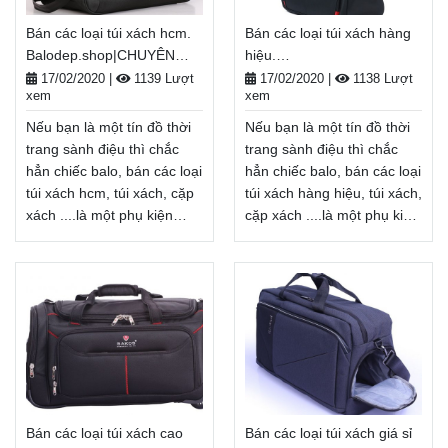
thẩm mĩ của mỗi người.
thẩm mĩ của mỗi người.
Bán các loại túi xách hcm.
Bán các loại túi xách hàng
Balodep.shop|Chuyên bán
Balodep.shop|Chuyên bán
Balodep.shop|CHUYÊN
hiệu.
các loại túi xách hà
các loại túi xách
BALO-TÚI XÁCH–VALI ĐẸP
Balodep.shop|CHUYÊN
nội, Balo-Túi xách. Giao
tphcm, Balo-Túi xách. Giao
17/02/2020
|
1139 Lượt
17/02/2020
|
1138 Lượt
xem
xem
BALO-TÚI XÁCH–VALI ĐẸP
hàng toàn quốc, Miễn phí
hàng toàn quốc, Miễn phí
đổi trả hàng, thanh toán
đổi trả hàng, thanh toán
Nếu bạn là một tín đồ thời
Nếu bạn là một tín đồ thời
tiền khi nhận hàng
tiền khi nhận hàng
trang sành điệu thì chắc
trang sành điệu thì chắc
Xem thêm
Xem thêm
hẳn chiếc balo, bán các loại
hẳn chiếc balo, bán các loại
túi xách hcm, túi xách, cặp
túi xách hàng hiệu, túi xách,
xách ....là một phụ kiện
cặp xách ....là một phụ kiện
không thể thiếu. bán các
không thể thiếu. bán các
loại túi xách hcm không
loại túi xách hàng
chỉ là một vật dụng cần
hiệu không chỉ là một vật
thiết để mang
dụng cần thiết để mang
theo giày, bảo quản đồ
theo giày, bảo quản đồ
dùng cá nhân... mà còn là
dùng cá nhân... mà còn là
một phụ kiện thời trang
một phụ kiện thời trang
giúp tôn lên cá tính, gu
giúp tôn lên cá tính, gu
thẩm mĩ của mỗi người.
thẩm mĩ của mỗi người.
Bán các loại túi xách cao
Bán các loại túi xách giá sỉ
Balodep.shop|Chuyên bán
Balodep.shop|Chuyên bán