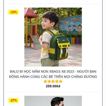
-33%
BALO ĐI HỌC MẦM NON XBAGS XB 3023 - NGƯỜI BẠN
ĐỒNG HÀNH CÙNG CÁC BÉ TRÊN MỌI CHẶNG ĐƯỜNG
259.000đ
-27%