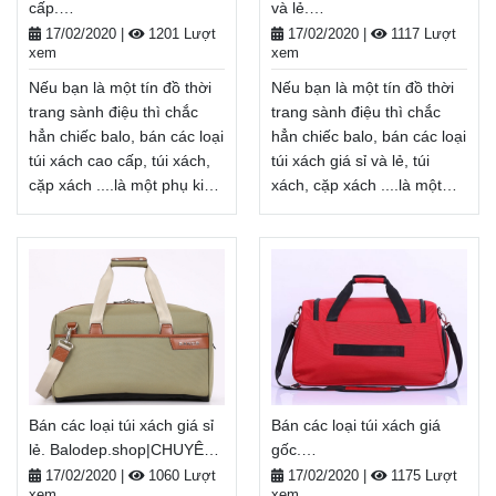
cấp.
và lẻ.
các loại túi xách hcm, Balo-
các loại túi xách hàng
Balodep.shop|CHUYÊN
Balodep.shop|CHUYÊN
Túi xách. Giao hàng toàn
hiệu, Balo-Túi xách. Giao
17/02/2020
|
1201 Lượt
17/02/2020
|
1117 Lượt
xem
xem
BALO-TÚI XÁCH–VALI ĐẸP
BALO-TÚI XÁCH–VALI ĐẸP
quốc, Miễn phí đổi trả
hàng toàn quốc, Miễn phí
hàng, thanh toán tiền khi
đổi trả hàng, thanh toán
Nếu bạn là một tín đồ thời
Nếu bạn là một tín đồ thời
tiền khi nhận hàng
nhận hàng
Xem thêm
trang sành điệu thì chắc
trang sành điệu thì chắc
Xem thêm
hẳn chiếc balo, bán các loại
hẳn chiếc balo, bán các loại
túi xách cao cấp, túi xách,
túi xách giá sỉ và lẻ, túi
cặp xách ....là một phụ kiện
xách, cặp xách ....là một
không thể thiếu. bán các
phụ kiện không thể thiếu.
loại túi xách cao cấp không
bán các loại túi xách giá sỉ
chỉ là một vật dụng cần
và lẻ không chỉ là một vật
thiết để mang
dụng cần thiết để mang
theo giày, bảo quản đồ
theo giày, bảo quản đồ
dùng cá nhân... mà còn là
dùng cá nhân... mà còn là
một phụ kiện thời trang
một phụ kiện thời trang
giúp tôn lên cá tính, gu
giúp tôn lên cá tính, thẩm
thẩm mĩ của mỗi người.
mĩ của mỗi người.
Bán các loại túi xách giá sỉ
Bán các loại túi xách giá
Balodep.shop|Chuyên bán
Balodep.shop|Chuyên bán
lẻ. Balodep.shop|CHUYÊN
gốc.
các loại túi xách cao
các loại túi xách giá sỉ và
BALO-TÚI XÁCH–VALI ĐẸP
Balodep.shop|CHUYÊN
cấp, Balo-Túi xách. Giao
lẻ, Balo-Túi xách. Giao
17/02/2020
|
1060 Lượt
17/02/2020
|
1175 Lượt
xem
xem