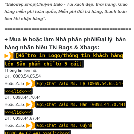
“Balodep.shop|
Chuyên Balo - Túi xách đẹp, thời trang. Giao
hàng miễn phí toàn quốc, Miễn phí đổi trả hàng, thanh toán
tiền khi nhận hàng”.
===============================================
+ Mua lẻ hoặc làm Nhà phân phối/Đại lý bán
hàng nhãn hiệu TN Bags & Xbags:
[Hỗ trợ in Logo/thông tin khách hàng
lên Sản phẩm chỉ từ 5 cái]
Thông tin liên hệ:
ĐT:
0969.54.65.54
Hoặc Zalo:
Gọi/Chat Zalo Ms. Lệ (0969.54.65.54)
>>>Click<<<
ĐT: 0898.44.70.44
Hoặc Zalo:
Gọi/Chat Zalo Ms. Hân (0898.44.70.44)
>>>Click<<<
ĐT:
0898.44.67.44
Hoặc Zalo:
Gọi/Chat Zalo Ms. Quỳnh
(0898.44.67.44)
>>>Click<<<