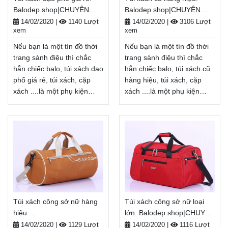
Balodep.shop|CHUYÊN
Balodep.shop|CHUYÊN
xách. Giao hàng toàn quốc,
xách dành cho người trung
BALO-TÚI XÁCH–VALI ĐẸP
BALO-TÚI XÁCH–VALI ĐẸP
Miễn phí đổi trả hàng,
niên, Balo-Túi xách. Giao
14/02/2020
|
1140 Lượt
14/02/2020
|
3106 Lượt
xem
xem
thanh toán tiền khi nhận
hàng toàn quốc, Miễn phí
đổi trả hàng, thanh toán
hàng
Xem thêm
Nếu bạn là một tín đồ thời
Nếu bạn là một tín đồ thời
tiền khi nhận hàng
trang sành điệu thì chắc
trang sành điệu thì chắc
Xem thêm
hẳn chiếc balo, túi xách dạo
hẳn chiếc balo, túi xách cũ
phố giá rẻ, túi xách, cặp
hàng hiệu, túi xách, cặp
xách ....là một phụ kiện
xách ....là một phụ kiện
không thể thiếu. túi xách
không thể thiếu. túi xách cũ
dạo phố giá rẻ không chỉ là
hàng hiệu không chỉ là một
một vật dụng cần thiết để
vật dụng cần thiết để mang
mang theo giày, bảo
theo giày, bảo quản đồ
quản đồ dùng cá nhân...
dùng cá nhân... mà còn là
mà còn là một phụ kiện thời
một phụ kiện thời trang
trang giúp tôn lên cá
giúp tôn lên cá tính, gu
tính, gu thẩm mĩ của mỗi
thẩm mĩ của mỗi người.
người.
Balodep.shop|Chuyên túi
Túi xách công sở nữ hàng
Túi xách công sở nữ loại
Balodep.shop|Chuyên túi
xách cũ hàng hiệu, Balo-Túi
hiệu.
lớn. Balodep.shop|CHUYÊN
xách dạo phố giá rẻ, Balo-
xách. Giao hàng toàn quốc,
Balodep.shop|CHUYÊN
BALO-TÚI XÁCH–VALI ĐẸP
Túi xách. Giao hàng toàn
Miễn phí đổi trả hàng,
14/02/2020
|
1129 Lượt
14/02/2020
|
1116 Lượt