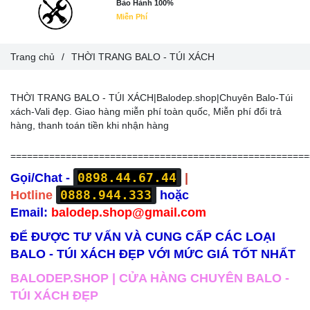
Bảo Hành 100%
Miễn Phí
Trang chủ
/
THỜI TRANG BALO - TÚI XÁCH
THỜI TRANG BALO - TÚI XÁCH|Balodep.shop|Chuyên Balo-Túi
xách-Vali đẹp. Giao hàng miễn phí toàn quốc, Miễn phí đổi trả
hàng, thanh toán tiền khi nhận hàng
======================================================
0898.44.67.44
Gọi/Chat -
|
0888.944.333
Hotline
hoặc
Email:
balodep.shop@gmail.com
ĐỂ ĐƯỢC TƯ VẤN VÀ CUNG CẤP CÁC LOẠI
BALO - TÚI XÁCH ĐẸP VỚI MỨC GIÁ TỐT NHẤT
BALODEP.SHOP | CỬA HÀNG CHUYÊN BALO -
TÚI XÁCH ĐẸP