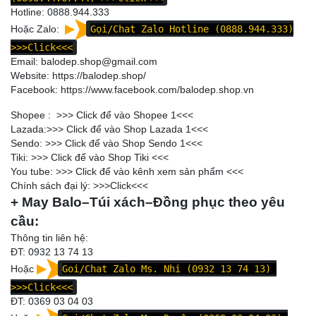
Hotline:
0888.944.333
Hoặc Zalo:
Gọi/Chat Zalo Hotline (0888.944.333)
>>>Click<<<
Email: balodep.shop@gmail.com
Website:
https://balodep.shop/
Facebook:
https://www.facebook.com/balodep.shop.vn
Shopee : >>>
Click để vào Shopee 1
<<<
Lazada:>>>
Click để vào Shop Lazada 1
<<<
Sendo: >>>
Click để vào Shop Sendo 1
<<<
Tiki: >>>
Click để vào Shop Tiki
<<<
You tube: >>>
Click để vào kênh xem sản phẩm
<<<
Chính sách đại lý: >>>
Click
<<<
+ May Balo–Túi xách–Đồng phục theo yêu
cầu:
Thông tin liên hệ:
ĐT: 0932 13 74 13
Hoặc
Goi/Chat Zalo Ms. Nhi (0932 13 74 13)
>>>Click<<<
ĐT:
0369 03 04 03