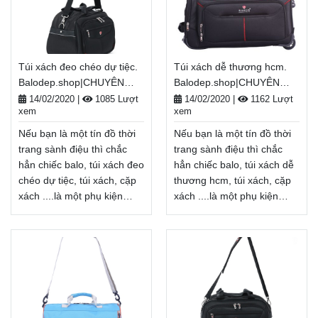
dùng cá nhân... mà còn là
dùng cá nhân... mà còn là
một phụ kiện thời trang
một phụ kiện thời trang
giúp tôn lên cá tính của mỗi
giúp tôn lên cá tính, gu
người.
thẩm mĩ của mỗi người.
Túi xách đeo chéo dự tiệc.
Túi xách dễ thương hcm.
Balodep.shop|Chuyên túi
Balodep.shop|Chuyên túi
Balodep.shop|CHUYÊN
Balodep.shop|CHUYÊN
xách đeo chéo nhỏ gọn
xách đeo chéo hàng
BALO-TÚI XÁCH–VALI ĐẸP
BALO-TÚI XÁCH–VALI ĐẸP
xinh xắn, Balo-Túi xách.
hiệu, Balo-Túi xách. Giao
14/02/2020
|
1085 Lượt
14/02/2020
|
1162 Lượt
xem
xem
Giao hàng toàn quốc, Miễn
hàng toàn quốc, Miễn phí
phí đổi trả hàng, thanh toán
đổi trả hàng, thanh toán
Nếu bạn là một tín đồ thời
Nếu bạn là một tín đồ thời
tiền khi nhận hàng
tiền khi nhận hàng
trang sành điệu thì chắc
trang sành điệu thì chắc
Xem thêm
Xem thêm
hẳn chiếc balo, túi xách đeo
hẳn chiếc balo, túi xách dễ
chéo dự tiệc, túi xách, cặp
thương hcm, túi xách, cặp
xách ....là một phụ kiện
xách ....là một phụ kiện
không thể thiếu. túi xách
không thể thiếu. túi xách dễ
đeo chéo dự tiệc không
thương hcm không chỉ là
chỉ là một vật dụng cần
một vật dụng cần thiết để
thiết để mang
mang theo giày, bảo
theo giày, bảo quản đồ
quản đồ dùng cá nhân...
dùng cá nhân... mà còn là
mà còn là một phụ kiện thời
một phụ kiện thời trang
trang giúp tôn lên cá