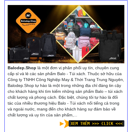
dùng cá nhân... mà còn là
một phụ kiện thời trang
một phụ kiện thời trang
giúp tôn lên cá tính, gu
giúp tôn lên cá tính, gu
thẩm mĩ của mỗi người.
thẩm mĩ của mỗi người.
Balodep.shop|Chuyên túi
Balodep.shop|Chuyên túi
xách cỡ lớn, Balo-Túi xách.
xách công sở cao
Giao hàng toàn quốc, Miễn
cấp, Balo-Túi xách. Giao
phí đổi trả hàng, thanh toán
hàng toàn quốc, Miễn phí
tiền khi nhận hàng
đổi trả hàng, thanh toán
Xem thêm
tiền khi nhận hàng
Balodep.Shop
là một đơn vị phân phối uy tín, chuyên cung
Xem thêm
cấp sỉ và lẻ các sản phẩm Balo - Túi xách. Thuộc sở hữu của
Công ty TNHH Công Nghiệp May & Thời Trang Trung Nguyên,
Balodep.Shop tự hào là một trong những địa chỉ đáng tin cậy
cho khách hàng khi tìm kiếm những sản phẩm Balo – túi xách
chất lượng và phong cách. Đặc biệt, chúng tôi tự hào là đối
tác của nhiều thương hiệu Balo - Túi xách nổi tiếng cả trong
và ngoài nước, mang đến cho khách hàng sự đảm bảo về
chất lượng và uy tín của sản phẩm,...
XEM THÊM >>> CLICK <<<