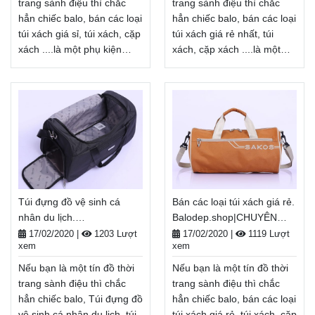
tiền khi nhận hàng
tiền khi nhận hàng
trang sành điệu thì chắc
trang sành điệu thì chắc
Xem thêm
Xem thêm
hẳn chiếc balo, bán các loại
hẳn chiếc balo, bán các loại
túi xách giá sỉ, túi xách, cặp
túi xách giá rẻ nhất, túi
xách ....là một phụ kiện
xách, cặp xách ....là một
không thể thiếu. bán các
phụ kiện không thể thiếu.
loại túi xách giá sỉ không
bán các loại túi xách giá rẻ
chỉ là một vật dụng cần
nhất không chỉ là một vật
thiết để mang
dụng cần thiết để mang
theo giày, bảo quản đồ
theo giày, bảo quản đồ
dùng cá nhân... mà còn là
dùng cá nhân... mà còn là
một phụ kiện thời trang
một phụ kiện thời trang
giúp tôn lên cá tính, gu
giúp tôn lên cá tính, gu
thẩm mĩ của mỗi người.
thẩm mĩ của mỗi người.
Túi đựng đồ vệ sinh cá
Bán các loại túi xách giá rẻ.
Balodep.shop|Chuyên bán
Balodep.shop|Chuyên bán
nhân du lịch.
Balodep.shop|CHUYÊN
các loại túi xách giá
các loại túi xách giá rẻ
Balodep.shop|CHUYÊN
BALO-TÚI XÁCH–VALI ĐẸP
sỉ, Balo-Túi xách. Giao
nhất, Balo-Túi xách. Giao
17/02/2020
|
1203 Lượt
17/02/2020
|
1119 Lượt
xem
xem
BALO-TÚI XÁCH–VALI ĐẸP
hàng toàn quốc, Miễn phí
hàng toàn quốc, Miễn phí
đổi trả hàng, thanh toán
đổi trả hàng, thanh toán
Nếu bạn là một tín đồ thời
Nếu bạn là một tín đồ thời
tiền khi nhận hàng
tiền khi nhận hàng
trang sành điệu thì chắc
trang sành điệu thì chắc
Xem thêm
Xem thêm
hẳn chiếc balo, Túi đựng đồ
hẳn chiếc balo, bán các loại
vệ sinh cá nhân du lịch, túi
túi xách giá rẻ, túi xách, cặp