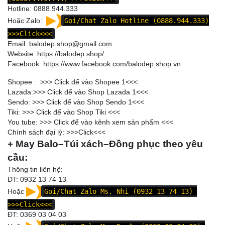
Hotline:
0888.944.333
Hoặc Zalo:
Gọi/Chat Zalo Hotline (0888.944.333)
>>>Click<<<
Email: balodep.shop@gmail.com
Website:
https://balodep.shop/
Facebook:
https://www.facebook.com/balodep.shop.vn
Shopee : >>>
Click để vào Shopee 1
<<<
Lazada:>>>
Click để vào Shop Lazada 1
<<<
Sendo: >>>
Click để vào Shop Sendo 1
<<<
Tiki: >>>
Click để vào Shop Tiki
<<<
You tube: >>>
Click để vào kênh xem sản phẩm
<<<
Chính sách đại lý: >>>
Click
<<<
+ May Balo–Túi xách–Đồng phục theo yêu
cầu:
Thông tin liên hệ:
ĐT: 0932 13 74 13
Hoặc
Goi/Chat Zalo Ms. Nhi (0932 13 74 13)
>>>Click<<<
ĐT:
0369 03 04 03