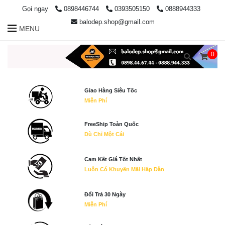
Gọi ngay
0898446744
0393505150
0888944333
balodep.shop@gmail.com
MENU
0
Giao Hàng Siêu Tốc
Miễn Phí
FreeShip Toàn Quốc
Dù Chỉ Một Cái
Cam Kết Giá Tốt Nhất
Luôn Có Khuyến Mãi Hấp Dẫn
Đổi Trả 30 Ngày
Miễn Phí