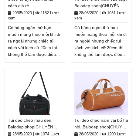
xách giá rẻ.
Balodep.shop|CHUYÊN
hàng toàn quốc, Miễn phí
Giao hàng toàn quốc, Miễn
Balodep.shop|CHUYÊN
BALO-TÚI XÁCH–VALI ĐẸP
đổi trả hàng, thanh toán
phí đổi trả hàng, thanh toán
29/05/2020
|
1182 Lượt
28/05/2020
|
1031 Lượt
xem
xem
BALO-TÚI XÁCH–VALI ĐẸP
tiền khi nhận hàng
tiền khi nhận hàng
Xem thêm
Xem thêm
Có hàng ngàn thứ bạn
Có hàng ngàn thứ bạn
muốn mang theo mỗi khi đi
muốn mang theo mỗi khi đi
ra ngoài nhưng chiếc túi
ra ngoài nhưng chiếc túi
xách với kích cỡ 20cm thì
xách với kích cỡ 20cm thì
không thể làm được điều
không thể làm được điều
đó. Vậy nên balo, túi xách
đó. Vậy nên balo, túi xách
cỡ lớn, Shop Chuyên Bán sỉ
cỡ lớn, túi đeo nam cao
túi xách giá rẻ sẽ là lựa
cấp sẽ là lựa chọn hàng
chọn hàng đầu khi cần
đầu khi cần mang nhiều thứ
mang nhiều thứ ra ngoài
ra ngoài khi đi học, đi du
khi đi học, đi du lịch, đi dã
lịch, đi dã ngoại, . . .
ngoại, . . .
Balodep.shop|Chuyên túi
Balodep.shop|Chuyên Shop
đeo nam cao cấp, Balo-Túi
Chuyên Bán sỉ túi xách giá
xách. Giao hàng toàn quốc,
Túi đeo chéo màu đen.
Túi đeo chéo nam vải bố hà
rẻ, Balo-Túi xách. Giao
Miễn phí đổi trả hàng,
Balodep.shop|CHUYÊN
nội. Balodep.shop|CHUYÊN
hàng toàn quốc, Miễn phí
thanh toán tiền khi nhận
BALO-TÚI XÁCH–VALI ĐẸP
BALO-TÚI XÁCH–VALI ĐẸP
đổi trả hàng, thanh toán
28/05/2020
|
1074 Lượt
28/05/2020
|
1200 Lượt
hàng
Xem thêm