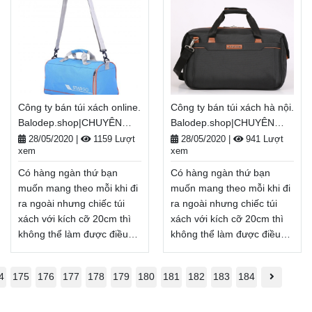
rẻ sẽ là lựa chọn hàng đầu
hàng hiệu sẽ là lựa chọn
khi cần mang nhiều thứ ra
hàng đầu khi cần mang
ngoài khi đi học, đi du lịch,
nhiều thứ ra ngoài khi đi
đi dã ngoại, . . .
học, đi du lịch, đi dã ngoại, .
Balodep.shop|Chuyên túi
. . Balodep.shop|Chuyên túi
đeo chéo nữ giá rẻ, Balo-
đeo chéo nữ hàng
Túi xách. Giao hàng toàn
hiệu, Balo-Túi xách. Giao
Công ty bán túi xách online.
Công ty bán túi xách hà nội.
quốc, Miễn phí đổi trả
hàng toàn quốc, Miễn phí
Balodep.shop|CHUYÊN
Balodep.shop|CHUYÊN
hàng, thanh toán tiền khi
đổi trả hàng, thanh toán
BALO-TÚI XÁCH–VALI ĐẸP
BALO-TÚI XÁCH–VALI ĐẸP
tiền khi nhận hàng
28/05/2020
|
1159 Lượt
28/05/2020
|
941 Lượt
nhận hàng
Xem thêm
xem
xem
Xem thêm
Có hàng ngàn thứ bạn
Có hàng ngàn thứ bạn
muốn mang theo mỗi khi đi
muốn mang theo mỗi khi đi
ra ngoài nhưng chiếc túi
ra ngoài nhưng chiếc túi
xách với kích cỡ 20cm thì
xách với kích cỡ 20cm thì
không thể làm được điều
không thể làm được điều
đó. Vậy nên balo, túi xách
đó. Vậy nên balo, túi xách
cỡ lớn, Công ty bán túi
cỡ lớn, Công ty bán túi
4
175
176
177
178
179
180
181
182
183
184
xách online sẽ là lựa chọn
xách hà nội sẽ là lựa chọn
hàng đầu khi cần mang
hàng đầu khi cần mang
nhiều thứ ra ngoài khi đi
nhiều thứ ra ngoài khi đi