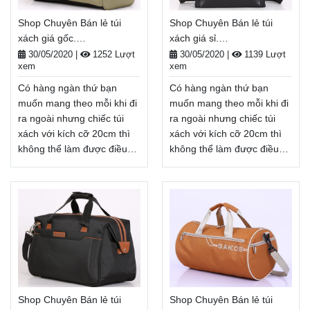
Chuyên Bán lẻ túi xách giá
Chuyên Bán lẻ túi xách giá
Shop Chuyên Bán lẻ túi
Shop Chuyên Bán lẻ túi
sỉ và lẻ, Balo-Túi xách. Giao
sỉ lẻ, Balo-Túi xách. Giao
xách giá gốc.
xách giá sỉ.
hàng toàn quốc, Miễn phí
hàng toàn quốc, Miễn phí
Balodep.shop|CHUYÊN
Balodep.shop|CHUYÊN
đổi trả hàng, thanh toán
đổi trả hàng, thanh toán
30/05/2020
|
1252 Lượt
30/05/2020
|
1139 Lượt
xem
xem
BALO-TÚI XÁCH–VALI ĐẸP
BALO-TÚI XÁCH–VALI ĐẸP
tiền khi nhận hàng
tiền khi nhận hàng
Xem thêm
Xem thêm
Có hàng ngàn thứ bạn
Có hàng ngàn thứ bạn
muốn mang theo mỗi khi đi
muốn mang theo mỗi khi đi
ra ngoài nhưng chiếc túi
ra ngoài nhưng chiếc túi
xách với kích cỡ 20cm thì
xách với kích cỡ 20cm thì
không thể làm được điều
không thể làm được điều
đó. Vậy nên balo, túi xách
đó. Vậy nên balo, túi xách
cỡ lớn, Shop Chuyên Bán
cỡ lớn, Shop Chuyên Bán
lẻ túi xách giá gốc sẽ là lựa
lẻ túi xách giá sỉ sẽ là lựa
chọn hàng đầu khi cần
chọn hàng đầu khi cần
mang nhiều thứ ra ngoài
mang nhiều thứ ra ngoài
khi đi học, đi du lịch, đi dã
khi đi học, đi du lịch, đi dã
ngoại, . . .
ngoại, . . .
Balodep.shop|Chuyên Shop
Balodep.shop|Chuyên Shop
Chuyên Bán lẻ túi xách giá
Chuyên Bán lẻ túi xách giá
Shop Chuyên Bán lẻ túi
Shop Chuyên Bán lẻ túi
gốc, Balo-Túi xách. Giao
sỉ, Balo-Túi xách. Giao