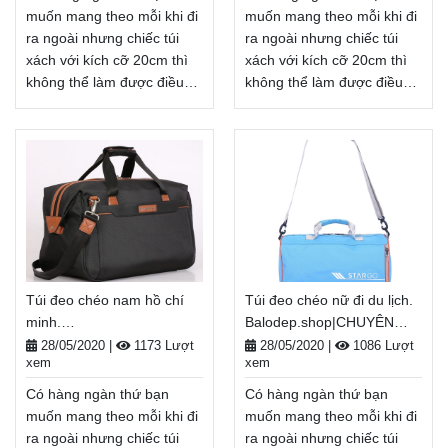
muốn mang theo mỗi khi đi
muốn mang theo mỗi khi đi
ra ngoài nhưng chiếc túi
ra ngoài nhưng chiếc túi
xách với kích cỡ 20cm thì
xách với kích cỡ 20cm thì
không thể làm được điều
không thể làm được điều
đó. Vậy nên balo, túi xách
đó. Vậy nên balo, túi xách
cỡ lớn, túi đeo chéo nam
cỡ lớn, túi đeo chéo nam
hà nội giá rẻ sẽ là lựa chọn
hàng hiệu chính hãng sẽ là
hàng đầu khi cần mang
lựa chọn hàng đầu khi cần
nhiều thứ ra ngoài khi đi
mang nhiều thứ ra ngoài
học, đi du lịch, đi dã ngoại, .
khi đi học, đi du lịch, đi dã
. . Balodep.shop|Chuyên túi
ngoại, . . .
đeo chéo nam hà nội giá
Balodep.shop|Chuyên túi
rẻ, Balo-Túi xách. Giao
đeo chéo nam hàng hiệu
Túi đeo chéo nam hồ chí
Túi đeo chéo nữ đi du lịch.
hàng toàn quốc, Miễn phí
chính hãng, Balo-Túi xách.
minh.
Balodep.shop|CHUYÊN
đổi trả hàng, thanh toán
Giao hàng toàn quốc, Miễn
Balodep.shop|CHUYÊN
BALO-TÚI XÁCH–VALI ĐẸP
tiền khi nhận hàng
phí đổi trả hàng, thanh toán
28/05/2020
|
1173 Lượt
28/05/2020
|
1086 Lượt
xem
xem
BALO-TÚI XÁCH–VALI ĐẸP
tiền khi nhận hàng
Xem thêm
Xem thêm
Có hàng ngàn thứ bạn
Có hàng ngàn thứ bạn
muốn mang theo mỗi khi đi
muốn mang theo mỗi khi đi
ra ngoài nhưng chiếc túi
ra ngoài nhưng chiếc túi