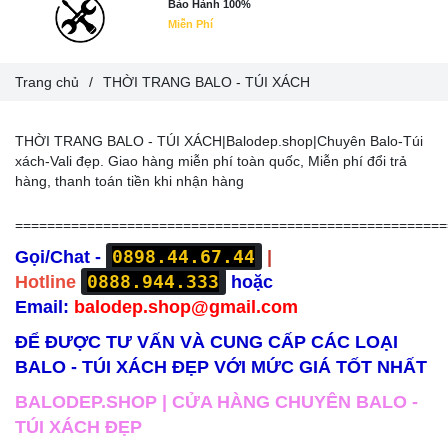
Bảo Hành 100%
Miễn Phí
Trang chủ
/
THỜI TRANG BALO - TÚI XÁCH
THỜI TRANG BALO - TÚI XÁCH|Balodep.shop|Chuyên Balo-Túi
xách-Vali đẹp. Giao hàng miễn phí toàn quốc, Miễn phí đổi trả
hàng, thanh toán tiền khi nhận hàng
======================================================
0898.44.67.44
Gọi/Chat -
|
0888.944.333
Hotline
hoặc
Email:
balodep.shop@gmail.com
ĐỂ ĐƯỢC TƯ VẤN VÀ CUNG CẤP CÁC LOẠI
BALO - TÚI XÁCH ĐẸP VỚI MỨC GIÁ TỐT NHẤT
BALODEP.SHOP | CỬA HÀNG CHUYÊN BALO -
TÚI XÁCH ĐẸP