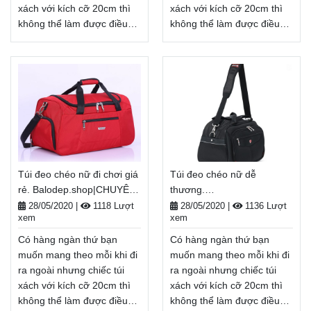
xách với kích cỡ 20cm thì
xách với kích cỡ 20cm thì
không thể làm được điều
không thể làm được điều
đó. Vậy nên balo, túi xách
đó. Vậy nên balo, túi xách
cỡ lớn, túi đeo chéo nam
cỡ lớn, túi đeo chéo nữ đi
hồ chí minh sẽ là lựa chọn
du lịch sẽ là lựa chọn hàng
hàng đầu khi cần mang
đầu khi cần mang nhiều thứ
nhiều thứ ra ngoài khi đi
ra ngoài khi đi học, đi du
học, đi du lịch, đi dã ngoại, .
lịch, đi dã ngoại, . . .
. . Balodep.shop|Chuyên túi
Balodep.shop|Chuyên túi
đeo chéo nam hồ chí
đeo chéo nữ đi du
minh, Balo-Túi xách. Giao
lịch, Balo-Túi xách. Giao
Túi đeo chéo nữ đi chơi giá
Túi đeo chéo nữ dễ
hàng toàn quốc, Miễn phí
hàng toàn quốc, Miễn phí
rẻ. Balodep.shop|CHUYÊN
thương.
đổi trả hàng, thanh toán
đổi trả hàng, thanh toán
BALO-TÚI XÁCH–VALI ĐẸP
Balodep.shop|CHUYÊN
tiền khi nhận hàng
tiền khi nhận hàng
28/05/2020
|
1118 Lượt
28/05/2020
|
1136 Lượt
xem
xem
BALO-TÚI XÁCH–VALI ĐẸP
Xem thêm
Xem thêm
Có hàng ngàn thứ bạn
Có hàng ngàn thứ bạn
muốn mang theo mỗi khi đi
muốn mang theo mỗi khi đi
ra ngoài nhưng chiếc túi
ra ngoài nhưng chiếc túi
xách với kích cỡ 20cm thì
xách với kích cỡ 20cm thì
không thể làm được điều
không thể làm được điều