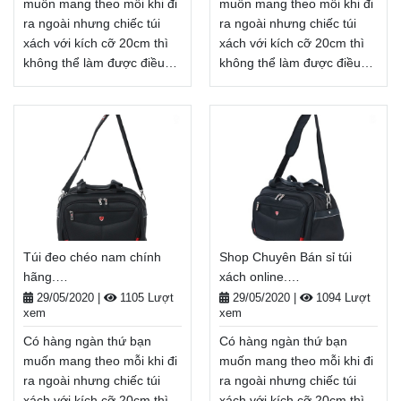
muốn mang theo mỗi khi đi
muốn mang theo mỗi khi đi
ra ngoài nhưng chiếc túi
ra ngoài nhưng chiếc túi
xách với kích cỡ 20cm thì
xách với kích cỡ 20cm thì
không thể làm được điều
không thể làm được điều
đó. Vậy nên balo, túi xách
đó. Vậy nên balo, túi xách
cỡ lớn, túi đeo chéo nam
cỡ lớn, túi đeo chéo nam
đẹp tphcm sẽ là lựa chọn
giá rẻ hà nội sẽ là lựa chọn
hàng đầu khi cần mang
hàng đầu khi cần mang
nhiều thứ ra ngoài khi đi
nhiều thứ ra ngoài khi đi
học, đi du lịch, đi dã ngoại, .
học, đi du lịch, đi dã ngoại, .
. . Balodep.shop|Chuyên túi
. . Balodep.shop|Chuyên túi
đeo chéo nam đẹp
đeo chéo nam giá rẻ hà
tphcm, Balo-Túi xách. Giao
nội, Balo-Túi xách. Giao
Túi đeo chéo nam chính
Shop Chuyên Bán sỉ túi
hàng toàn quốc, Miễn phí
hàng toàn quốc, Miễn phí
hãng.
xách online.
đổi trả hàng, thanh toán
đổi trả hàng, thanh toán
Balodep.shop|CHUYÊN
Balodep.shop|CHUYÊN
tiền khi nhận hàng
tiền khi nhận hàng
29/05/2020
|
1105 Lượt
29/05/2020
|
1094 Lượt
xem
xem
BALO-TÚI XÁCH–VALI ĐẸP
BALO-TÚI XÁCH–VALI ĐẸP
Xem thêm
Xem thêm
Có hàng ngàn thứ bạn
Có hàng ngàn thứ bạn
muốn mang theo mỗi khi đi
muốn mang theo mỗi khi đi
ra ngoài nhưng chiếc túi
ra ngoài nhưng chiếc túi
xách với kích cỡ 20cm thì
xách với kích cỡ 20cm thì