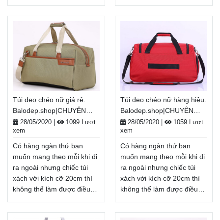
đó. Vậy nên balo, túi xách
đó. Vậy nên balo, túi xách
cỡ lớn, túi đeo chéo nữ đi
cỡ lớn, túi đeo chéo nữ dễ
chơi giá rẻ sẽ là lựa chọn
thương sẽ là lựa chọn hàng
hàng đầu khi cần mang
đầu khi cần mang nhiều thứ
nhiều thứ ra ngoài khi đi
ra ngoài khi đi học, đi du
học, đi du lịch, đi dã ngoại, .
lịch, đi dã ngoại, . . .
. . Balodep.shop|Chuyên túi
Balodep.shop|Chuyên túi
đeo chéo nữ đi chơi giá
đeo chéo nữ dễ
rẻ, Balo-Túi xách. Giao
thương, Balo-Túi xách.
Túi đeo chéo nữ giá rẻ.
Túi đeo chéo nữ hàng hiệu.
hàng toàn quốc, Miễn phí
Giao hàng toàn quốc, Miễn
Balodep.shop|CHUYÊN
Balodep.shop|CHUYÊN
đổi trả hàng, thanh toán
phí đổi trả hàng, thanh toán
BALO-TÚI XÁCH–VALI ĐẸP
BALO-TÚI XÁCH–VALI ĐẸP
tiền khi nhận hàng
tiền khi nhận hàng
28/05/2020
|
1099 Lượt
28/05/2020
|
1059 Lượt
xem
xem
Xem thêm
Xem thêm
Có hàng ngàn thứ bạn
Có hàng ngàn thứ bạn
muốn mang theo mỗi khi đi
muốn mang theo mỗi khi đi
ra ngoài nhưng chiếc túi
ra ngoài nhưng chiếc túi
xách với kích cỡ 20cm thì
xách với kích cỡ 20cm thì
không thể làm được điều
không thể làm được điều
đó. Vậy nên balo, túi xách
đó. Vậy nên balo, túi xách
cỡ lớn, túi đeo chéo nữ giá
cỡ lớn, túi đeo chéo nữ