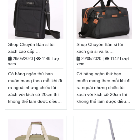
hàng đầu khi cần mang
chọn hàng đầu khi cần
nhiều thứ ra ngoài khi đi
mang nhiều thứ ra ngoài
học, đi du lịch, đi dã ngoại, .
khi đi học, đi du lịch, đi dã
. . Balodep.shop|Chuyên
ngoại, . . .
Shop Chuyên Bán sỉ túi
Balodep.shop|Chuyên Shop
xách hcm, Balo-Túi xách.
Chuyên Bán sỉ túi xách
Shop Chuyên Bán sỉ túi
Shop Chuyên Bán sỉ túi
Giao hàng toàn quốc, Miễn
hàng hiệu, Balo-Túi xách.
xách cao cấp.
xách giá sỉ và lẻ.
phí đổi trả hàng, thanh toán
Giao hàng toàn quốc, Miễn
Balodep.shop|CHUYÊN
Balodep.shop|CHUYÊN
tiền khi nhận hàng
phí đổi trả hàng, thanh toán
29/05/2020
|
1149 Lượt
29/05/2020
|
1142 Lượt
xem
xem
BALO-TÚI XÁCH–VALI ĐẸP
BALO-TÚI XÁCH–VALI ĐẸP
tiền khi nhận hàng
Xem thêm
Xem thêm
Có hàng ngàn thứ bạn
Có hàng ngàn thứ bạn
muốn mang theo mỗi khi đi
muốn mang theo mỗi khi đi
ra ngoài nhưng chiếc túi
ra ngoài nhưng chiếc túi
xách với kích cỡ 20cm thì
xách với kích cỡ 20cm thì
không thể làm được điều
không thể làm được điều
đó. Vậy nên balo, túi xách
đó. Vậy nên balo, túi xách
cỡ lớn, Shop Chuyên Bán sỉ
cỡ lớn, Shop Chuyên Bán sỉ
túi xách cao cấp sẽ là lựa
túi xách giá sỉ và lẻ sẽ là
chọn hàng đầu khi cần
lựa chọn hàng đầu khi cần
mang nhiều thứ ra ngoài
mang nhiều thứ ra ngoài