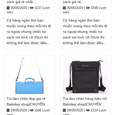
xách giá rẻ nhất.
xách giá rẻ.
hàng toàn quốc, Miễn phí
hàng toàn quốc, Miễn phí
Balodep.shop|CHUYÊN
Balodep.shop|CHUYÊN
đổi trả hàng, thanh toán
đổi trả hàng, thanh toán
30/05/2020
|
1137 Lượt
30/05/2020
|
1038 Lượt
xem
xem
BALO-TÚI XÁCH–VALI ĐẸP
BALO-TÚI XÁCH–VALI ĐẸP
tiền khi nhận hàng
tiền khi nhận hàng
Xem thêm
Xem thêm
Có hàng ngàn thứ bạn
Có hàng ngàn thứ bạn
muốn mang theo mỗi khi đi
muốn mang theo mỗi khi đi
ra ngoài nhưng chiếc túi
ra ngoài nhưng chiếc túi
xách với kích cỡ 20cm thì
xách với kích cỡ 20cm thì
không thể làm được điều
không thể làm được điều
đó. Vậy nên balo, túi xách
đó. Vậy nên balo, túi xách
cỡ lớn, Shop Chuyên Bán
cỡ lớn, Shop Chuyên Bán
lẻ túi xách giá rẻ nhất sẽ là
lẻ túi xách giá rẻ sẽ là lựa
lựa chọn hàng đầu khi cần
chọn hàng đầu khi cần
mang nhiều thứ ra ngoài
mang nhiều thứ ra ngoài
khi đi học, đi du lịch, đi dã
khi đi học, đi du lịch, đi dã
ngoại, . . .
ngoại, . . .
Balodep.shop|Chuyên Shop
Balodep.shop|Chuyên Shop
Chuyên Bán lẻ túi xách giá
Chuyên Bán lẻ túi xách giá
Túi đeo chéo đẹp giá rẻ.
Túi đeo chéo hàng hiệu nữ.
rẻ nhất, Balo-Túi xách.
rẻ, Balo-Túi xách. Giao
Balodep.shop|CHUYÊN
Balodep.shop|CHUYÊN
Giao hàng toàn quốc, Miễn
hàng toàn quốc, Miễn phí
BALO-TÚI XÁCH–VALI ĐẸP
BALO-TÚI XÁCH–VALI ĐẸP
phí đổi trả hàng, thanh toán
đổi trả hàng, thanh toán
29/05/2020
|
1166 Lượt
29/05/2020
|
1214 Lượt
xem
xem