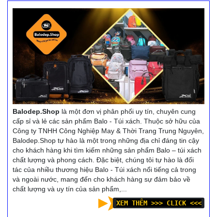
học, đi du lịch, đi dã ngoại, .
học, đi du lịch, đi dã ngoại, .
. . Balodep.shop|Chuyên
. . Balodep.shop|Chuyên
Công ty bán túi xách
Công ty bán túi xách hà
online, Balo-Túi xách. Giao
nội, Balo-Túi xách. Giao
hàng toàn quốc, Miễn phí
hàng toàn quốc, Miễn phí
đổi trả hàng, thanh toán
đổi trả hàng, thanh toán
tiền khi nhận hàng
tiền khi nhận hàng
Xem thêm
Xem thêm
Balodep.Shop
là một đơn vị phân phối uy tín, chuyên cung
cấp sỉ và lẻ các sản phẩm Balo - Túi xách. Thuộc sở hữu của
Công ty TNHH Công Nghiệp May & Thời Trang Trung Nguyên,
Balodep.Shop tự hào là một trong những địa chỉ đáng tin cậy
cho khách hàng khi tìm kiếm những sản phẩm Balo – túi xách
chất lượng và phong cách. Đặc biệt, chúng tôi tự hào là đối
tác của nhiều thương hiệu Balo - Túi xách nổi tiếng cả trong
và ngoài nước, mang đến cho khách hàng sự đảm bảo về
chất lượng và uy tín của sản phẩm,...
XEM THÊM >>> CLICK <<<