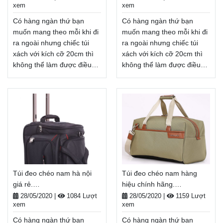
xem
xem
tiền khi nhận hàng
Xem thêm
Có hàng ngàn thứ bạn
Có hàng ngàn thứ bạn
muốn mang theo mỗi khi đi
muốn mang theo mỗi khi đi
ra ngoài nhưng chiếc túi
ra ngoài nhưng chiếc túi
xách với kích cỡ 20cm thì
xách với kích cỡ 20cm thì
không thể làm được điều
không thể làm được điều
đó. Vậy nên balo, túi xách
đó. Vậy nên balo, túi xách
cỡ lớn, túi đeo chéo màu
cỡ lớn, túi đeo chéo nam
đen sẽ là lựa chọn hàng
vải bố hà nội sẽ là lựa chọn
đầu khi cần mang nhiều thứ
hàng đầu khi cần mang
ra ngoài khi đi học, đi du
nhiều thứ ra ngoài khi đi
lịch, đi dã ngoại, . . .
học, đi du lịch, đi dã ngoại, .
Balodep.shop|Chuyên túi
. . Balodep.shop|Chuyên túi
đeo chéo màu đen, Balo-
đeo chéo nam vải bố hà
Túi xách. Giao hàng toàn
nội, Balo-Túi xách. Giao
Túi đeo chéo nam hà nội
Túi đeo chéo nam hàng
quốc, Miễn phí đổi trả
hàng toàn quốc, Miễn phí
giá rẻ.
hiệu chính hãng.
hàng, thanh toán tiền khi
đổi trả hàng, thanh toán
Balodep.shop|CHUYÊN
Balodep.shop|CHUYÊN
tiền khi nhận hàng
28/05/2020
|
1084 Lượt
28/05/2020
|
1159 Lượt
nhận hàng
Xem thêm
xem
xem
BALO-TÚI XÁCH–VALI ĐẸP
BALO-TÚI XÁCH–VALI ĐẸP
Xem thêm
Có hàng ngàn thứ bạn
Có hàng ngàn thứ bạn