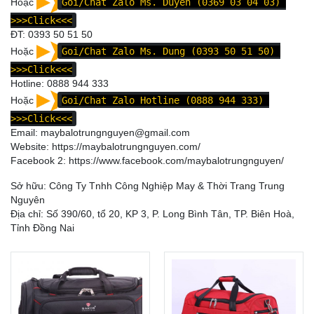
Hoặc
Goi/Chat Zalo Ms. Duyên (0369 03 04 03)
>>>Click<<<
ĐT:
0393 50 51 50
Hoặc
Goi/Chat Zalo Ms. Dung (0393 50 51 50)
>>>Click<<<
Hotline:
0888 944 333
Hoặc
Goi/Chat Zalo Hotline (0888 944 333)
>>>Click<<<
Email: maybalotrungnguyen@gmail.com
Website:
https://maybalotrungnguyen.com/
Facebook 2:
https://www.facebook.com/maybalotrungnguyen
/
Sở hữu: Công Ty Tnhh Công Nghiệp May & Thời Trang Trung
Nguyên
Địa chỉ: Số 390/60, tổ 20, KP 3, P. Long Bình Tân, TP. Biên Hoà,
Tỉnh Đồng Nai