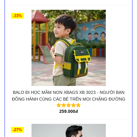
-33%
BALO ĐI HỌC MẦM NON XBAGS XB 3023 - NGƯỜI BẠN
ĐỒNG HÀNH CÙNG CÁC BÉ TRÊN MỌI CHẶNG ĐƯỜNG
259.000đ
-27%