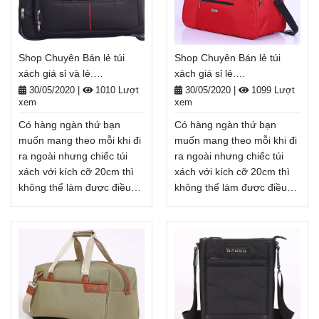
Shop Chuyên Bán lẻ túi
Shop Chuyên Bán lẻ túi
xách giá sỉ và lẻ.
xách giá sỉ lẻ.
Balodep.shop|CHUYÊN
Balodep.shop|CHUYÊN
30/05/2020
|
1010 Lượt
30/05/2020
|
1099 Lượt
xem
xem
BALO-TÚI XÁCH–VALI ĐẸP
BALO-TÚI XÁCH–VALI ĐẸP
Có hàng ngàn thứ bạn
Có hàng ngàn thứ bạn
muốn mang theo mỗi khi đi
muốn mang theo mỗi khi đi
ra ngoài nhưng chiếc túi
ra ngoài nhưng chiếc túi
xách với kích cỡ 20cm thì
xách với kích cỡ 20cm thì
không thể làm được điều
không thể làm được điều
đó. Vậy nên balo, túi xách
đó. Vậy nên balo, túi xách
cỡ lớn, Shop Chuyên Bán
cỡ lớn, Shop Chuyên Bán
lẻ túi xách giá sỉ và lẻ sẽ là
lẻ túi xách giá sỉ lẻ sẽ là lựa
lựa chọn hàng đầu khi cần
chọn hàng đầu khi cần
mang nhiều thứ ra ngoài
mang nhiều thứ ra ngoài
khi đi học, đi du lịch, đi dã
khi đi học, đi du lịch, đi dã
ngoại, . . .
ngoại, . . .
Balodep.shop|Chuyên Shop
Balodep.shop|Chuyên Shop