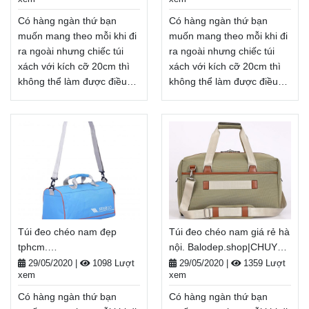
tiền khi nhận hàng
tiền khi nhận hàng
Xem thêm
Xem thêm
Có hàng ngàn thứ bạn
Có hàng ngàn thứ bạn
muốn mang theo mỗi khi đi
muốn mang theo mỗi khi đi
ra ngoài nhưng chiếc túi
ra ngoài nhưng chiếc túi
xách với kích cỡ 20cm thì
xách với kích cỡ 20cm thì
không thể làm được điều
không thể làm được điều
đó. Vậy nên balo, túi xách
đó. Vậy nên balo, túi xách
cỡ lớn, túi đeo chéo đẹp giá
cỡ lớn, túi đeo chéo hàng
rẻ sẽ là lựa chọn hàng đầu
hiệu nữ sẽ là lựa chọn hàng
khi cần mang nhiều thứ ra
đầu khi cần mang nhiều thứ
ngoài khi đi học, đi du lịch,
ra ngoài khi đi học, đi du
đi dã ngoại, . . .
lịch, đi dã ngoại, . . .
Balodep.shop|Chuyên túi
Balodep.shop|Chuyên túi
đeo chéo đẹp giá rẻ, Balo-
đeo chéo hàng hiệu
Túi xách. Giao hàng toàn
nữ, Balo-Túi xách. Giao
Túi đeo chéo nam đẹp
Túi đeo chéo nam giá rẻ hà
quốc, Miễn phí đổi trả
hàng toàn quốc, Miễn phí
tphcm.
nội. Balodep.shop|CHUYÊN
hàng, thanh toán tiền khi
đổi trả hàng, thanh toán
Balodep.shop|CHUYÊN
BALO-TÚI XÁCH–VALI ĐẸP
tiền khi nhận hàng
29/05/2020
|
1098 Lượt
29/05/2020
|
1359 Lượt
nhận hàng
Xem thêm
xem
xem
BALO-TÚI XÁCH–VALI ĐẸP
Xem thêm
Có hàng ngàn thứ bạn
Có hàng ngàn thứ bạn