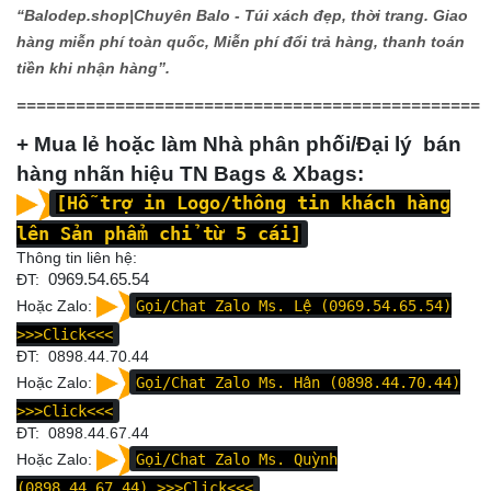
“Balodep.shop|
Chuyên Balo - Túi xách đẹp, thời trang. Giao
hàng miễn phí toàn quốc, Miễn phí đổi trả hàng, thanh toán
tiền khi nhận hàng”.
===============================================
+ Mua lẻ hoặc làm Nhà phân phối/Đại lý bán
hàng nhãn hiệu TN Bags & Xbags:
[Hỗ trợ in Logo/thông tin khách hàng
lên Sản phẩm chỉ từ 5 cái]
Thông tin liên hệ:
ĐT:
0969.54.65.54
Hoặc Zalo:
Gọi/Chat Zalo Ms. Lệ (0969.54.65.54)
>>>Click<<<
ĐT: 0898.44.70.44
Hoặc Zalo:
Gọi/Chat Zalo Ms. Hân (0898.44.70.44)
>>>Click<<<
ĐT:
0898.44.67.44
Hoặc Zalo:
Gọi/Chat Zalo Ms. Quỳnh
(0898.44.67.44)
>>>Click<<<