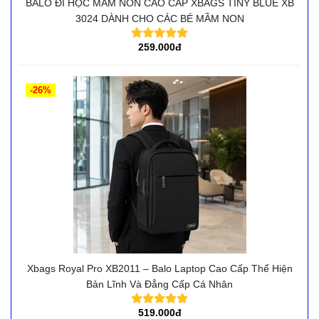
BALO ĐI HỌC MẦM NON CAO CẤP XBAGS TINY BLUE XB
3024 DÀNH CHO CÁC BÉ MẦM NON
259.000đ
-26%
Xbags Royal Pro XB2011 – Balo Laptop Cao Cấp Thể Hiện
Bản Lĩnh Và Đẳng Cấp Cá Nhân
519.000đ