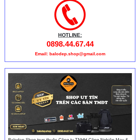
HOTLINE:
0898.44.67.44
Email: balodep.shop@gmail.com
Balodep.Shop trực thuộc Công ty TNHH Công Nghiệp May &