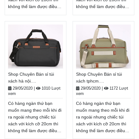
không thể làm được điều
không thể làm được điều
đó. Vậy nên balo, túi xách
đó. Vậy nên balo, túi xách
cỡ lớn, túi đeo chéo nam
cỡ lớn, Shop Chuyên Bán sỉ
chính hãng sẽ là lựa chọn
túi xách online sẽ là lựa
hàng đầu khi cần mang
chọn hàng đầu khi cần
nhiều thứ ra ngoài khi đi
mang nhiều thứ ra ngoài
học, đi du lịch, đi dã ngoại, .
khi đi học, đi du lịch, đi dã
. . Balodep.shop|Chuyên túi
ngoại, . . .
đeo chéo nam chính
Balodep.shop|Chuyên Shop
hãng, Balo-Túi xách. Giao
Chuyên Bán sỉ túi xách
Shop Chuyên Bán sỉ túi
Shop Chuyên Bán sỉ túi
hàng toàn quốc, Miễn phí
online, Balo-Túi xách. Giao
xách hà nội.
xách tphcm.
đổi trả hàng, thanh toán
hàng toàn quốc, Miễn phí
Balodep.shop|CHUYÊN
Balodep.shop|CHUYÊN
tiền khi nhận hàng
đổi trả hàng, thanh toán
29/05/2020
|
1010 Lượt
29/05/2020
|
1172 Lượt
xem
xem
BALO-TÚI XÁCH–VALI ĐẸP
BALO-TÚI XÁCH–VALI ĐẸP
tiền khi nhận hàng
Xem thêm
Xem thêm
Có hàng ngàn thứ bạn
Có hàng ngàn thứ bạn
muốn mang theo mỗi khi đi
muốn mang theo mỗi khi đi
ra ngoài nhưng chiếc túi
ra ngoài nhưng chiếc túi
xách với kích cỡ 20cm thì
xách với kích cỡ 20cm thì
không thể làm được điều
không thể làm được điều
đó. Vậy nên balo, túi xách
đó. Vậy nên balo, túi xách