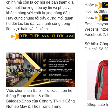
chính mà còn là cơ hội để bạn tham gia
G
Hoặc
vào một thương hiệu uy tín và phục vụ
Hotline:
0888
khách hàng với chất lượng hàng đầu.
G
Hoặc
Hãy cùng chúng tôi xây dựng mối quan
hệ đối tác lâu dài và thành công trong
Email: mayb
lĩnh vực balo và túi xách.
Website:
http
Facebook 2:
XEM THÊM >>> CLICK <<<
Sở hữu: Công
Địa chỉ: Số 3
Việc chọn mua Balo – Túi xách trên hệ
thống Shop online & offline
Balodep.Shop của Công ty TNHH Công
Shop balo 
Nghiệp May & Thời Trang Trung