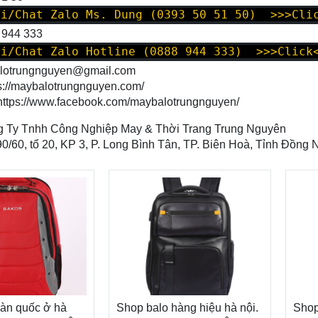
oi/Chat Zalo Ms. Dung (0393 50 51 50) >>>Cli
 944 333
oi/Chat Zalo Hotline (0888 944 333) >>>Click
alotrungnguyen@gmail.com
s://maybalotrungnguyen.com/
https://www.facebook.com/maybalotrungnguyen
/
 Ty Tnhh Công Nghiệp May & Thời Trang Trung Nguyên
90/60, tổ 20, KP 3, P. Long Bình Tân, TP. Biên Hoà, Tỉnh Đồng 
hàn quốc ở hà
Shop balo hàng hiệu hà nội.
Shop