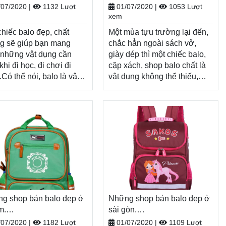
 toàn quốc, Miễn phí đổi
O-TÚI XÁCH–VALI ĐẸP
BALO-TÚI XÁCH–VALI ĐẸP
tiền khi nhận hàng
Xem thêm
/07/2020
|
1132 Lượt
01/07/2020
|
1053 Lượt
àng, thanh toán tiền khi
xem
n hàng
Xem thêm
chiếc balo đẹp, chất
Một mùa tựu trường lại đến,
g sẽ giúp bạn mang
chắc hẳn ngoài sách vở,
 những vật dụng cần
giày dép thì một chiếc balo,
 khi đi học, đi chơi đi
cặp xách, shop balo chất là
.Có thể nói, balo là vật
vật dụng không thể thiếu,
 không thể thiếu. Nếu
tiếp thêm năng lượng cho
ở Hà Nội và đang tìm
một năm học mới đầy tươi
 Shop balo đẹp hà nội
sáng. Nhân dịp năm học
ãy tham khảo bài viết
mới, Balodep.shop tri ân
ep.shop| shop
khách hàng với những
 đẹp hà nội, Chuyên
chương trình ưu đãi, khuyến
-Túi xách. Giao
mãi vô cùng hấp dẫn và đa
 toàn quốc, Miễn phí đổi
dạng sản phẩm.
àng, thanh toán tiền khi
Balodep.shop|Chuyên shop
balo chất, Balo-Túi xách.
n hàng
Xem thêm
g shop bán balo đẹp ở
Giao hàng toàn quốc, Miễn
Những shop bán balo đẹp ở
m.
phí đổi trả hàng, thanh toán
sài gòn.
odep.shop|CHUYÊN
Balodep.shop|CHUYÊN
tiền khi nhận hàng
Xem thêm
/07/2020
|
1182 Lượt
01/07/2020
|
1109 Lượt