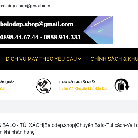
balodep.shop@gmail.com
DỊCH VỤ MAY THEO YÊU CẦU
CHÍNH SÁCH & KH
oàn Quốc
Cam Kết Giá Tốt Nhất
 Cái
Luôn Có Khuyến Mãi Hấp Dẫn
ALO - TÚI XÁCH|Balodep.shop|Chuyên Balo-Túi xách-Vali đẹp.
ền khi nhận hàng