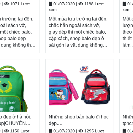
uốc, Miễn phí đổi
XÁCH–VALI ĐẸP
quốc, Miễn phí đổi trả hàng,
BALO-TÚI XÁCH–VALI ĐẸP
hàng
BAL
0
|
1071 Lượt
01/07/2020
|
1188 Lượt
01
anh toán tiền khi
thanh toán tiền khi nhận
trả h
xem
xem
hàng
nhậ
Xem thêm
Xem thêm
 trường lại đến,
Một mùa tựu trường lại đến,
Một 
oài sách vở,
chắc hẳn ngoài sách vở,
lượn
 một chiếc balo,
giày dép thì một chiếc balo,
theo
hop balo đẹp
cặp xách, shop balo đẹp ở
thiết
t dụng không thể
sài gòn là vật dụng không
làm..
 thêm năng lượng
thể thiếu, tiếp thêm năng
dụng
m học mới đầy
lượng cho một năm học mới
bạn 
Nhân dịp năm học
đầy tươi sáng. Nhân dịp năm
kiếm
p.shop tri ân
học mới, Balodep.shop tri ân
thì h
 với những
khách hàng với những
này nhé. Balod
h ưu đãi, khuyến
chương trình ưu đãi, khuyến
balo
 hấp dẫn và đa
mãi vô cùng hấp dẫn và đa
Balo
hẩm.
dạng sản phẩm.
hàng
op|Chuyên shop
Balodep.shop|Chuyên shop
trả h
hcm, Balo-Túi
balo đẹp ở sài gòn, Balo-Túi
nhậ
hàng toàn quốc,
o đẹp ở hà nội.
xách. Giao hàng toàn quốc,
Những shop bán balo đi học
Nhữn
 trả hàng, thanh
hop|CHUYÊN
Miễn phí đổi trả hàng, thanh
đẹp.
tphc
hi nhận hàng
XÁCH–VALI ĐẸP
toán tiền khi nhận hàng
Balodep.shop|CHUYÊN
Bal
0
|
1150 Lượt
01/07/2020
|
1295 Lượt
01