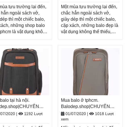
n hàng
nhận hàng
Xem thêm
Xem thêm
mùa tựu trường lại đến,
Một mùa tựu trường lại đến,
 hẳn ngoài sách vở,
chắc hẳn ngoài sách vở,
dép thì một chiếc balo,
giày dép thì một chiếc balo,
xách, những shop balo
cặp xách, những balo đẹp là
tphcm là vật dụng không
vật dụng không thể thiếu,
hiếu, tiếp thêm năng
tiếp thêm năng lượng cho
g cho một năm học mới
một năm học mới đầy tươi
tươi sáng. Nhân dịp năm
sáng. Nhân dịp năm học
mới, Balodep.shop tri ân
mới, Balodep.shop tri ân
h hàng với những
khách hàng với những
ng trình ưu đãi, khuyến
chương trình ưu đãi, khuyến
vô cùng hấp dẫn và đa
mãi vô cùng hấp dẫn và đa
 sản phẩm.
dạng sản phẩm.
dep.shop|Chuyên
Balodep.shop|Chuyên
g shop balo đẹp
những balo đẹp, Balo-Túi
m, Balo-Túi xách. Giao
alo tại hà nội.
xách. Giao hàng toàn quốc,
Mua balo ở tphcm.
 toàn quốc, Miễn phí đổi
odep.shop|CHUYÊN
Miễn phí đổi trả hàng, thanh
Balodep.shop|CHUYÊN
àng, thanh toán tiền khi
O-TÚI XÁCH–VALI ĐẸP
toán tiền khi nhận hàng
BALO-TÚI XÁCH–VALI ĐẸP
/07/2020
|
1192 Lượt
01/07/2020
|
1018 Lượt
xem
n hàng
Xem thêm
Xem thêm