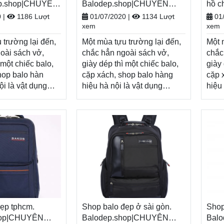
ep.shop|CHUYÊN
Balodep.shop|CHUYÊN
hồ c
XÁCH–VALI ĐẸP
BALO-TÚI XÁCH–VALI ĐẸP
Bal
0
|
1186 Lượt
01/07/2020
|
1134 Lượt
01
BAL
xem
xem
 trường lại đến,
Một mùa tựu trường lại đến,
Một 
oài sách vở,
chắc hẳn ngoài sách vở,
chắc
 một chiếc balo,
giày dép thì một chiếc balo,
giày 
hop balo hàn
cặp xách, shop balo hàng
cặp 
ội là vật dụng
hiệu hà nội là vật dụng
hiệu
iếu, tiếp thêm
không thể thiếu, tiếp thêm
vật 
 cho một năm
năng lượng cho một năm
tiếp
 tươi sáng.
học mới đầy tươi sáng.
một 
ăm học
Nhân dịp năm học
sáng
p.shop tri ân
mới, Balodep.shop tri ân
mới,
 với những
khách hàng với những
khác
h ưu đãi, khuyến
chương trình ưu đãi, khuyến
chươ
 hấp dẫn và đa
mãi vô cùng hấp dẫn và đa
mãi 
hẩm.
dạng sản phẩm.
dạng
op|Chuyên shop
Balodep.shop|Chuyên shop
Balo
ốc ở hà
ẹp tphcm.
balo hàng hiệu hà nội, Balo-
Shop balo đẹp ở sài gòn.
balo
Shop
i xách. Giao
hop|CHUYÊN
Túi xách. Giao hàng toàn
Balodep.shop|CHUYÊN
minh
Bal