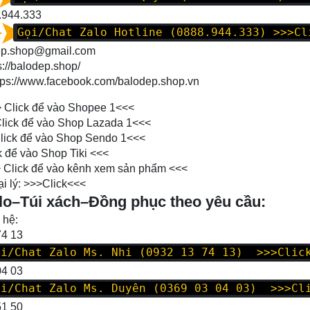
.944.333
Gọi/Chat Zalo Hotline (0888.944.333)
>>>Cl
dep.shop@gmail.com
s://balodep.shop/
tps://www.facebook.com/balodep.shop.vn
>
Click để vào Shopee 1
<<<
lick để vào Shop Lazada 1
<<<
lick để vào Shop Sendo 1
<<<
k để vào Shop Tiki
<<<
>
Click để vào kênh xem sản phẩm
<<<
i lý: >>>
Click
<<<
lo–Túi xách–Đồng phục theo yêu cầu:
 hệ:
74 13
oi/Chat Zalo Ms. Nhi (0932 13 74 13) >>>Clic
04 03
oi/Chat Zalo Ms. Duyên (0369 03 04 03) >>>Cl
51 50