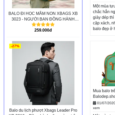
Một mùa tựu
chắc hẳn ng
BALO ĐI HỌC MẦM NON XBAGS XB
giày dép thì
3023 - NGƯỜI BẠN ĐỒNG HÀNH
cặp xách, 
CÙNG CÁC BÉ TRÊN MỌI CHẶNG
balo đẹp ở h
259.000đ
ĐƯỜNG
không thể th
năng lượng
học mới đầy
-27%
Nhân dịp n
mới, Balode
khách hàng
chương trìn
mãi vô cùng
dạng sản p
Balodep.sh
những shop
Mua balo trẻ
hà nội, Balo
Balodep.s
hàng toàn q
BALO-TÚI 
01/07/202
trả hàng, th
xem
Balo du lịch phượt Xbags Leader Pro
nhận hàng