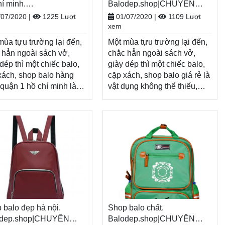
hí minh.
Balodep.shop|CHUYÊN
odep.shop|CHUYÊN
BALO-TÚI XÁCH–VALI ĐẸP
/07/2020
|
1225 Lượt
01/07/2020
|
1109 Lượt
O-TÚI XÁCH–VALI ĐẸP
xem
mùa tựu trường lại đến,
Một mùa tựu trường lại đến,
 hẳn ngoài sách vở,
chắc hẳn ngoài sách vở,
dép thì một chiếc balo,
giày dép thì một chiếc balo,
xách, shop balo hàng
cặp xách, shop balo giá rẻ là
 quận 1 hồ chí minh là
vật dụng không thể thiếu,
dụng không thể thiếu,
tiếp thêm năng lượng cho
 thêm năng lượng cho
một năm học mới đầy tươi
năm học mới đầy tươi
sáng. Nhân dịp năm học
. Nhân dịp năm học
mới, Balodep.shop tri ân
 Balodep.shop tri ân
khách hàng với những
h hàng với những
chương trình ưu đãi, khuyến
ng trình ưu đãi, khuyến
mãi vô cùng hấp dẫn và đa
vô cùng hấp dẫn và đa
dạng sản phẩm.
 sản phẩm.
Balodep.shop|Chuyên shop
dep.shop|Chuyên shop
balo giá rẻ, Balo-Túi xách.
 hàng hiệu quận 1 hồ chí
 balo đẹp hà nội.
Giao hàng toàn quốc, Miễn
Shop balo chất.
, Balo-Túi xách. Giao
odep.shop|CHUYÊN
phí đổi trả hàng, thanh toán
Balodep.shop|CHUYÊN