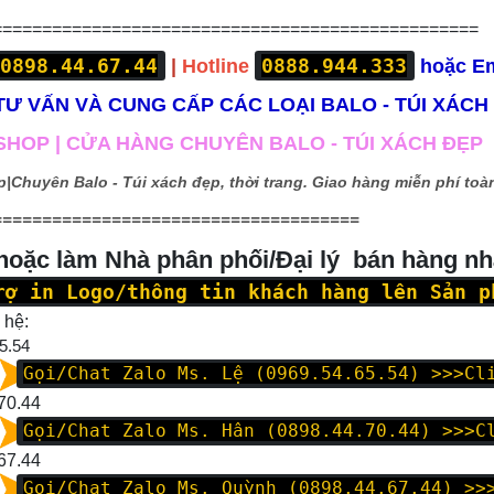
=================================================
0898.44.67.44
0888.944.333
|
Hotline
hoặc E
Ư VẤN VÀ CUNG CẤP CÁC LOẠI BALO - TÚI XÁCH
HOP | CỬA HÀNG CHUYÊN BALO - TÚI XÁCH ĐẸP
p|
Chuyên Balo - Túi xách đẹp, thời trang. Giao hàng miễn phí toàn
=====================================
 hoặc làm Nhà phân phối/Đại lý bán hàng n
rợ in Logo/thông tin khách hàng lên Sản p
 hệ:
5.54
Gọi/Chat Zalo Ms. Lệ (0969.54.65.54)
>>>Cl
70.44
Gọi/Chat Zalo Ms. Hân (0898.44.70.44)
>>>C
67.44
Gọi/Chat Zalo Ms. Quỳnh (0898.44.67.44)
>>