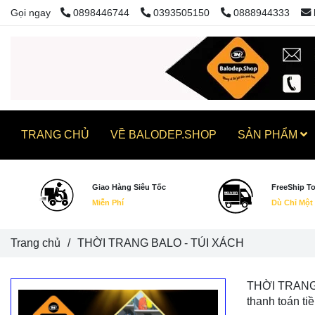
Gọi ngay
0898446744
0393505150
0888944333
TRANG CHỦ
VỀ BALODEP.SHOP
SẢN PHẨM
Giao Hàng Siêu Tốc
FreeShip T
Miễn Phí
Dù Chỉ Một
Trang chủ
/
THỜI TRANG BALO - TÚI XÁCH
THỜI TRANG B
thanh toán ti