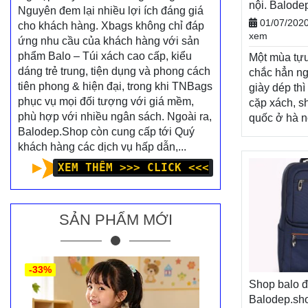
nội. Balod
Nguyên đem lại nhiều lợi ích đáng giá
BALO-TÚI 
01/07/202
cho khách hàng. Xbags không chỉ đáp
xem
ứng nhu cầu của khách hàng với sản
phẩm Balo – Túi xách cao cấp, kiểu
Một mùa tựu
dáng trẻ trung, tiện dụng và phong cách
chắc hẳn ng
tiên phong & hiện đại, trong khi TNBags
giày dép thì
phục vụ mọi đối tượng với giá mềm,
cặp xách, s
phù hợp với nhiều ngân sách. Ngoài ra,
quốc ở hà n
Balodep.Shop còn cung cấp tới Quý
không thể th
khách hàng các dịch vụ hấp dẫn,...
năng lượng
học mới đầy
XEM THÊM >>> CLICK <<<
Nhân dịp n
mới, Balode
khách hàng
SẢN PHẨM MỚI
chương trìn
mãi vô cùng
dạng sản p
Balodep.sh
-33%
balo hàn qu
Shop balo đ
nội, Balo-Tú
Balodep.s