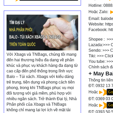
Hotline:
0888
Hoặc Zalo:
Email: balo
Website:
http
Facebook:
ht
Shopee : >>
Lazada:>>>
C
Sendo: >>>
C
Với Xbags và TNBags, chúng tôi mang
Tiki: >>>
Clic
đến hai thương hiệu đa dạng về phân
You tube: >>
khúc và phục vụ khách hàng đa dạng từ
Chính sách đạ
cao cấp đến phổ thông trong lĩnh vực
+ May Ba
Balo – Túi xách. Xbags với kiểu dáng
Thông tin liên
trẻ trung, tiện dụng và phong cách tiên
ĐT: 0932 13 
phong, trong khi TNBags phục vụ mọi
G
Hoặc
đối tượng với giá mềm, phù hợp với
nhiều ngân sách. Trở thành Đại lý, Nhà
ĐT:
0369 03 
Phân phối của Xbags và TNBags
G
Hoặc
không chỉ mang lại lợi ích về mặt tài
ĐT:
0393 50 