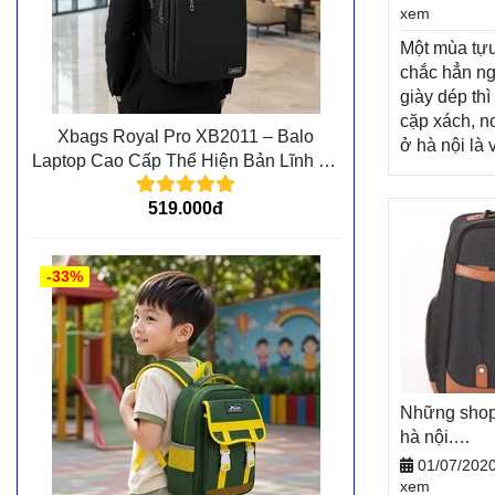
xem
Xem thêm
Một mùa tựu
chắc hẳn ng
giày dép thì
cặp xách, n
Xbags Royal Pro XB2011 – Balo
ở hà nội là
Laptop Cao Cấp Thể Hiện Bản Lĩnh Và
thể thiếu, t
Đẳng Cấp Cá Nhân
lượng cho 
519.000đ
đầy tươi sá
học mới, Ba
khách hàng
-33%
chương trìn
mãi vô cùng
dạng sản p
Balodep.sh
bán balo đẹ
Túi xách. G
Những shop
quốc, Miễn p
hà nội.
thanh toán t
Balodep.s
01/07/202
BALO-TÚI 
xem
hàng
Xem t