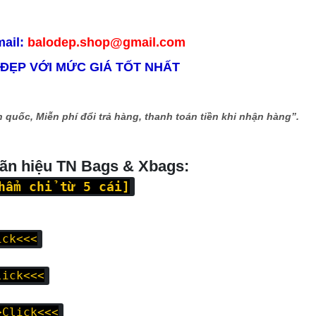
mail:
balodep.shop@gmail.com
 ĐẸP VỚI MỨC GIÁ TỐT NHẤT
 quốc, Miễn phí đổi trả hàng, thanh toán tiền khi nhận hàng”.
hãn hiệu TN Bags & Xbags:
hẩm chỉ từ 5 cái]
ick<<<
lick<<<
>Click<<<