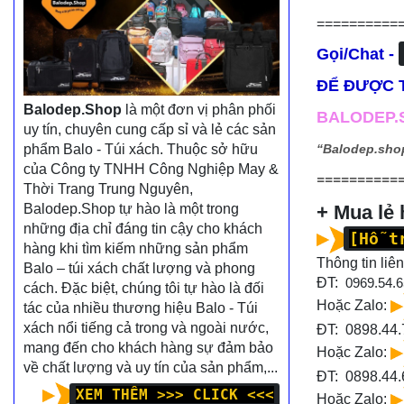
==========
Gọi/Chat -
ĐỂ ĐƯỢC T
Balodep.Shop
là một đơn vị phân phối
BALODEP.S
uy tín, chuyên cung cấp sỉ và lẻ các sản
phẩm Balo - Túi xách. Thuộc sở hữu
“Balodep.sho
của Công ty TNHH Công Nghiệp May &
==========
Thời Trang Trung Nguyên,
Balodep.Shop tự hào là một trong
+ Mua lẻ
những địa chỉ đáng tin cậy cho khách
[Hỗ t
hàng khi tìm kiếm những sản phẩm
Thông tin liên
Balo – túi xách chất lượng và phong
ĐT:
0969.54.6
cách. Đặc biệt, chúng tôi tự hào là đối
Hoặc Zalo:
tác của nhiều thương hiệu Balo - Túi
xách nổi tiếng cả trong và ngoài nước,
ĐT: 0898.44.
mang đến cho khách hàng sự đảm bảo
Hoặc Zalo:
về chất lượng và uy tín của sản phẩm,...
ĐT:
0898.44.
XEM THÊM >>> CLICK <<<
Hoặc Zalo: