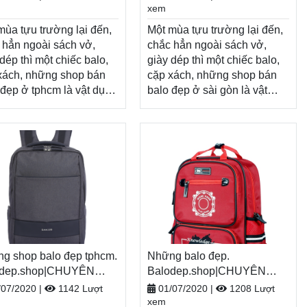
O-TÚI XÁCH–VALI ĐẸP
BALO-TÚI XÁCH–VALI ĐẸP
xem
mùa tựu trường lại đến,
Một mùa tựu trường lại đến,
 hẳn ngoài sách vở,
chắc hẳn ngoài sách vở,
dép thì một chiếc balo,
giày dép thì một chiếc balo,
xách, những shop bán
cặp xách, những shop bán
 đẹp ở tphcm là vật dụng
balo đẹp ở sài gòn là vật
 thể thiếu, tiếp thêm
dụng không thể thiếu, tiếp
 lượng cho một năm
thêm năng lượng cho một
mới đầy tươi sáng.
năm học mới đầy tươi sáng.
 dịp năm học
Nhân dịp năm học
 Balodep.shop tri ân
mới, Balodep.shop tri ân
h hàng với những
khách hàng với những
ng trình ưu đãi, khuyến
chương trình ưu đãi, khuyến
vô cùng hấp dẫn và đa
mãi vô cùng hấp dẫn và đa
 sản phẩm.
dạng sản phẩm.
dep.shop|Chuyên
Balodep.shop|Chuyên
g shop bán balo đẹp ở
g shop balo đẹp tphcm.
những shop bán balo đẹp ở
Những balo đẹp.
m, Balo-Túi xách. Giao
odep.shop|CHUYÊN
sài gòn, Balo-Túi xách. Giao
Balodep.shop|CHUYÊN
 toàn quốc, Miễn phí đổi
O-TÚI XÁCH–VALI ĐẸP
hàng toàn quốc, Miễn phí đổi
BALO-TÚI XÁCH–VALI ĐẸP
/07/2020
|
1142 Lượt
01/07/2020
|
1208 Lượt
àng, thanh toán tiền khi
trả hàng, thanh toán tiền khi
xem