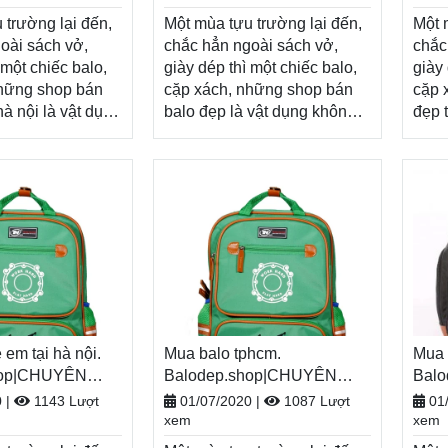
nhậ
 trường lại đến,
Một mùa tựu trường lại đến,
Một 
oài sách vở,
chắc hẳn ngoài sách vở,
chắc
 một chiếc balo,
giày dép thì một chiếc balo,
giày 
những shop bán
cặp xách, những shop bán
cặp 
à nội là vật dụng
balo đẹp là vật dụng không
đẹp 
iếu, tiếp thêm
thể thiếu, tiếp thêm năng
thể t
 cho một năm
lượng cho một năm học mới
lượn
 tươi sáng.
đầy tươi sáng. Nhân dịp năm
đầy 
ăm học
học mới, Balodep.shop tri ân
học 
p.shop tri ân
khách hàng với những
khác
 với những
chương trình ưu đãi, khuyến
chươ
h ưu đãi, khuyến
mãi vô cùng hấp dẫn và đa
mãi 
 hấp dẫn và đa
dạng sản phẩm.
dạng
hẩm.
Balodep.shop|Chuyên
Balo
op|Chuyên
những shop bán balo
nhữn
 bán balo đẹp ở
 em tại hà nội.
đẹp, Balo-Túi xách. Giao
Mua balo tphcm.
tphc
Mua b
-Túi xách. Giao
hop|CHUYÊN
hàng toàn quốc, Miễn phí đổi
Balodep.shop|CHUYÊN
hàng
Bal
uốc, Miễn phí đổi
XÁCH–VALI ĐẸP
trả hàng, thanh toán tiền khi
BALO-TÚI XÁCH–VALI ĐẸP
trả h
BAL
0
|
1143 Lượt
01/07/2020
|
1087 Lượt
01
anh toán tiền khi
xem
xem
nhận hàng
nhậ
Xem thêm
Xem thêm