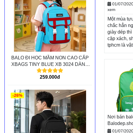
hàng toàn q
BALO-TÚI 
01/07/202
trả hàng, th
xem
nhận hàng
Một mùa tựu
chắc hẳn ng
giày dép thì
cặp xách, s
tphcm là vậ
thiếu, tiếp
BALO ĐI HỌC MẦM NON CAO CẤP
cho một nă
XBAGS TINY BLUE XB 3024 DÀNH
tươi sáng. 
CHO CÁC BÉ MẦM NON
mới, Balode
259.000đ
khách hàng
chương trìn
mãi vô cùng
-26%
dạng sản p
Balodep.sh
balo đẹp tp
xách. Giao 
Nơi bán bal
Miễn phí đổi
Balodep.s
toán tiền k
BALO-TÚI 
01/07/202