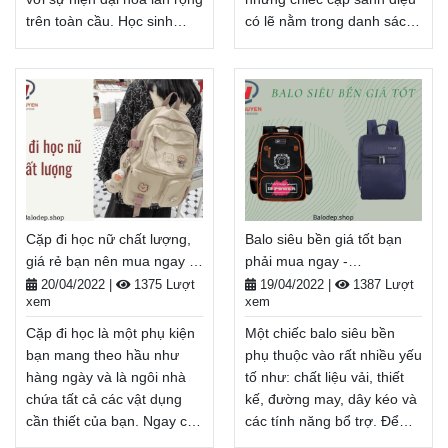
trên toàn cầu. Học sinh
có lẽ nằm trong danh sách
đang đi học cũng trở nên
việc cần làm của bạn. Cặp
hiểu biết hơn, và họ muốn
mang đi học hợp thời trang
sở hữu một chiếc balo thẩm
có phong cách, sự tinh tế
mỹ, vừa mang lại sự thoải
và bổ sung hoàn hảo cho
mái cho họ và vừa đẹp mắt.
trang phục đi học của bạn
Vậy trước khi mua balo đi
là thứ cần phải có. Và để
học bạn cần biết những gì,
sử dụng không
hãy theo dõi bài viết dưới
gian một chiếc cặp tối đa
đây nhé!
nhất, bạn hãy theo dõi bài
Cặp đi học nữ chất lượng,
Balo siêu bền giá tốt bạn
Balodep.shop|Chuyên Balo-
viết dưới đây nhé!
giá rẻ bạn nên mua ngay -
phải mua ngay -
Túi xách–Vali đẹp.
Balodep.shop|Chuyên Balo-
Balodep.shop
Balodep.shop
FreeShip toàn quốc, Miễn
Túi xách–Vali đẹp.
20/04/2022
|
1375 Lượt
19/04/2022
|
1387 Lượt
xem
xem
phí đổi trả hàng, thanh toán
FreeShip toàn quốc, Miễn
tiền khi nhận hàng.
phí đổi trả hàng, Thanh
Cặp đi học là một phụ kiện
Một chiếc balo siêu bền
toán tiền khi nhận hàng.
Xem thêm
bạn mang theo hầu như
phụ thuộc vào rất nhiều yếu
Xem thêm
hàng ngày và là ngôi nhà
tố như: chất liệu vải, thiết
chứa tất cả các vật dụng
kế, đường may, dây kéo và
cần thiết của bạn. Ngay cả
các tính năng bổ trợ. Để
khi bạn đang học ở nhà,
tìm được một balo ưng ý