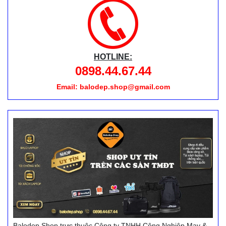
HOTLINE:
0898.44.67.44
Email: balodep.shop@gmail.com
Balodep.Shop trực thuộc Công ty TNHH Công Nghiệp May &