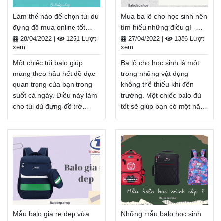
số balo tốt nhất giúp bạn
viên đại học.
Làm thế nào để chọn túi dù
Mua ba lô cho học sinh nên
tỏa sáng qua bất kỳ ánh
Balodep.shop|Chuyên Balo-
đựng đồ mua online tốt
tìm hiểu những điều gì -
nhìn nào.
Túi xách–Vali đẹp.
nhất - Balodep.shop
Balodep.shop
Balodep.shop|Chuyên Balo-
FreeShip toàn quốc, Miễn
28/04/2022
|
1251 Lượt
27/04/2022
|
1386 Lượt
xem
xem
Túi xách–Vali đẹp.
phí đổi trả hàng, thanh toán
FreeShip toàn quốc, Miễn
tiền khi nhận hàng.
Một chiếc túi balo giúp
Ba lô cho học sinh là một
phí đổi trả hàng, thanh toán
Xem thêm
mang theo hầu hết đồ đạc
trong những vật dụng
tiền khi nhận hàng.
quan trọng của bạn trong
không thể thiếu khi đến
Xem thêm
suốt cả ngày. Điều này làm
trường. Một chiếc balo đủ
cho túi dù đựng đồ trở
tốt sẽ giúp bạn có một năm
thành một phụ kiện cần
học suôn sẻ. Đồng thời,
thiết để mang theo khi đi
giúp tiết kiệm tối đa chi phí
học đi làm hoặc đi du lịch.
mua balo của bạn trong
Vì vậy, nếu bạn đang muốn
một vài năm. Nếu bạn còn
mua sắm túi balo
đang băn khoăn không biết
online cho mình chắc chắn
nên lựa chọn balo nào phù
với cấu trúc tốt, quai đeo
hợp với mình trong năm
thoải mái và vẻ ngoài bắt
học sắp tới. Đừng bỏ qua
mắt, thì bài viết dưới đây sẽ
bài viết này nhé!
Mẫu balo gia re dep vừa
Những mẫu balo học sinh
giúp bạn.
Balodep.shop|Chuyên Balo-