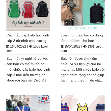
hàng đều muốn có một
bạn cũng đang trong quá
chiếc túi thanh lịch để nâng
trình lựa chọn cho con
cao tính chuyên nghiệp của
mình một chiếc balo tốt
họ. Và bài viết hôm nay sẽ
nhất thì đừng bỏ qua bài
giúp bạn khám phá những
viết hôm nay nhé!
mẫu balo thời trang cao
Balodep.shop|Chuyên Balo-
Các mẫu cặp balo học sinh
Lựa chọn balo lớn có dung
cấp nhất.
Túi xách–Vali đẹp.
cấp 2 tốt nhất cho trường
tích phù hợp cho bạn -
Balodep.shop|Chuyên Balo-
FreeShip toàn quốc, Miễn
học - Balodep.shop
Balodep.shop
Túi xách–Vali đẹp.
phí đổi trả hàng, Thanh
16/04/2022
|
1536 Lượt
15/04/2022
|
1381 Lượt
xem
xem
FreeShip toàn quốc, Miễn
toán tiền khi nhận hàng.
phí đổi trả hàng, Thanh
Xem thêm
Sau một kỳ nghỉ hè vui vẻ,
Balo lớn được tìm kiếm
toán tiền khi nhận hàng.
con bạn có thể muốn có
nhiều vì sự tiện lợi của nó
Xem thêm
một chiếc cặp balo học sinh
mang lại. Một chiếc balo với
cấp 2 mới đến trường để
ngăn chứa rộng có thể giúp
khoe với bạn bè. Dưới đây
bạn mang theo nhiều vật
là danh sách của chúng tôi
dụng cần thiết. Tạo cho
về những chiếc balo tốt
bạn những chuyến đi thoải
nhất cho trường học để
mái, đầy đủ hơn. Nhưng
giúp bạn chọn một chiếc
làm thế nào để lựa chọn
balo tiện dụng nhưng thời
một chiếc balo có dung tích