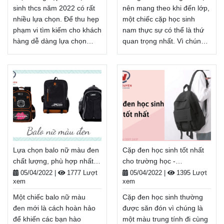
sinh thcs năm 2022 có rất
nên mang theo khi đến lớp,
nhiều lựa chọn. Để thu hẹp
một chiếc cặp học sinh
phạm vi tìm kiếm cho khách
nam thực sự có thể là thứ
hàng dễ dàng lựa chọn
quan trọng nhất. Vì chúng
mẫu mã yêu thích. Chúng
mang lại cho bạn khả năng
tôi đã biên soạn các mẫu
thực sự chuyên chở tất cả
balo cho học sinh cấp 2
các thiết bị khác của bạn -
được ưa chuộng nhất dành
đó là một chồng sách, máy
cho các bạn trong bài viết
tính xách tay, đồ dùng học
dưới đây. Hãy cùng theo
tập của bạn, hoặc tất cả
dõi nhé!
những điều trên. Hãy theo
Balodep.shop|Chuyên Balo-
dõi bài viết dưới đây để
Túi xách–Vali đẹp.
chọn một chiếc cặp cho
Lựa chọn balo nữ màu đen
Cặp đen học sinh tốt nhất
FreeShip toàn quốc, Miễn
mình nhé!
chất lượng, phù hợp nhất -
cho trường học -
phí đổi trả hàng, Thanh
Balodep.shop|Chuyên Balo-
Balodep.shop
Balodep.shop
toán tiền khi nhận hàng.
Túi xách–Vali đẹp.
05/04/2022
|
1777 Lượt
05/04/2022
|
1395 Lượt
xem
xem
FreeShip toàn quốc, Miễn
Xem thêm
phí đổi trả hàng, Thanh
Một chiếc balo nữ màu
Cặp đen học sinh thường
toán tiền khi nhận hàng.
đen mới là cách hoàn hảo
được săn đón vì chúng là
Xem thêm
để khiến các bạn hào
một màu trung tính đi cùng