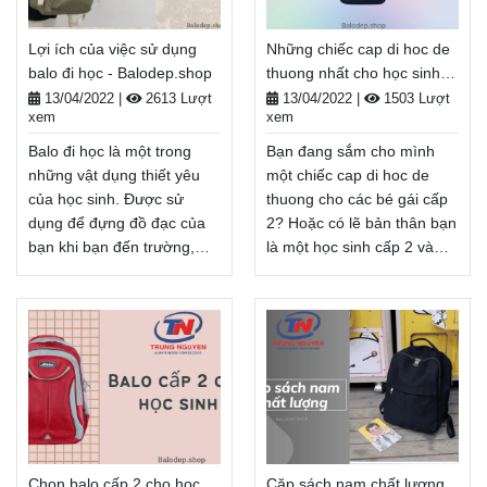
Điều này làm trọng lượng
các mẹo bạn cần cân nhắc
của đồ dùng cần thiết cho
khi đi mua sắm cặp sách
Lợi ích của việc sử dụng
Những chiếc cap di hoc de
mỗi môn học có thể quá
tiếp theo.
balo đi học - Balodep.shop
thuong nhất cho học sinh -
cao. Balodep.shop|Chuyên
Balodep.shop|Chuyên Balo-
Balodep.shop
Balo-Túi xách–Vali đẹp.
Túi xách–Vali đẹp.
13/04/2022
|
2613 Lượt
13/04/2022
|
1503 Lượt
xem
xem
FreeShip toàn quốc, Miễn
FreeShip toàn quốc, Miễn
phí đổi trả hàng, Thanh
phí đổi trả hàng, Thanh
Balo đi học là một trong
Bạn đang sắm cho mình
toán tiền khi nhận hàng.
toán tiền khi nhận hàng.
những vật dụng thiết yêu
một chiếc cap di hoc de
Xem thêm
Xem thêm
của học sinh. Được sử
thuong cho các bé gái cấp
dụng để đựng đồ đạc của
2? Hoặc có lẽ bản thân bạn
bạn khi bạn đến trường,
là một học sinh cấp 2 và
ngoài ra còn có thể dùng
bạn đang tìm kiếm một
để đi chơi, đi mua sắm. Bạn
chiếc cặp đi học mới toanh
có thể mua balo theo nhu
xứng đáng với đồ dùng học
cầu của mình, lựa chọn
tập dễ thương và cũng thiết
màu sắc, kiểu dáng và chất
thực của mình. Trong mọi
liệu tùy theo sở thích của
trường hợp, bạn nên xem
bản thân. Vậy balo còn
danh sách những chiếc
đem lại những lợi ích gì khi
cặp mà các cô gái cấp 2 sẽ
sử dụng. Mời các bạn theo
yêu thích dưới đây.
Chọn balo cấp 2 cho học
Cặp sách nam chất lượng
dõi bài viết sau nhé!
Balodep.shop|Chuyên Balo-