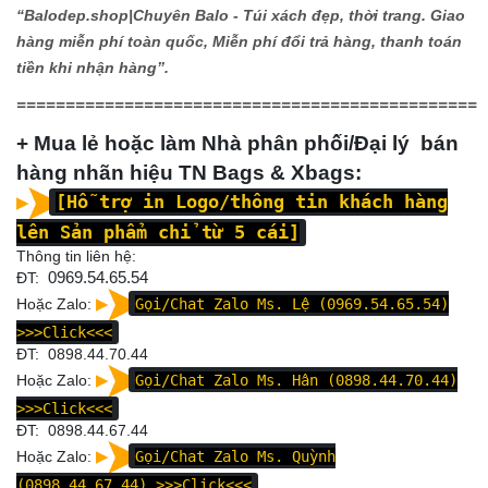
“Balodep.shop|
Chuyên Balo - Túi xách đẹp, thời trang. Giao
hàng miễn phí toàn quốc, Miễn phí đổi trả hàng, thanh toán
tiền khi nhận hàng”.
===============================================
+ Mua lẻ hoặc làm Nhà phân phối/Đại lý bán
hàng nhãn hiệu TN Bags & Xbags:
[Hỗ trợ in Logo/thông tin khách hàng
lên Sản phẩm chỉ từ 5 cái]
Thông tin liên hệ:
ĐT:
0969.54.65.54
Hoặc Zalo:
Gọi/Chat Zalo Ms. Lệ (0969.54.65.54)
>>>Click<<<
ĐT: 0898.44.70.44
Hoặc Zalo:
Gọi/Chat Zalo Ms. Hân (0898.44.70.44)
>>>Click<<<
ĐT:
0898.44.67.44
Hoặc Zalo:
Gọi/Chat Zalo Ms. Quỳnh
(0898.44.67.44)
>>>Click<<<