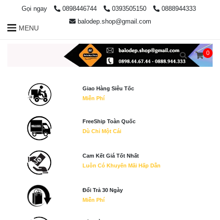
Gọi ngay
0898446744
0393505150
0888944333
balodep.shop@gmail.com
MENU
0
Giao Hàng Siêu Tốc
Miễn Phí
FreeShip Toàn Quốc
Dù Chỉ Một Cái
Cam Kết Giá Tốt Nhất
Luôn Có Khuyến Mãi Hấp Dẫn
Đổi Trả 30 Ngày
Miễn Phí