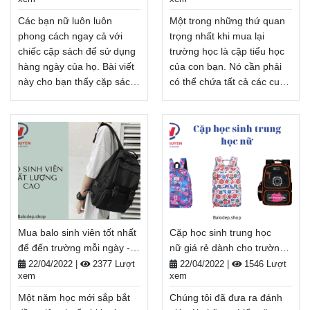
FreeShip toàn quốc, Miễn
tiền khi nhận hàng.
phí đổi trả hàng, thanh toán
Xem thêm
Các bạn nữ luôn luôn
Một trong những thứ quan
tiền khi nhận hàng.
phong cách ngay cả với
trọng nhất khi mua lại
Xem thêm
chiếc cặp sách để sử dụng
trường học là cặp tiểu học
hàng ngày của họ. Bài viết
của con bạn. Nó cần phải
này cho bạn thấy cặp sách
có thể chứa tất cả các cuốn
nữ phù hợp để sử dụng
sách trong khi hỗ trợ lưng
hàng ngày để đi học. Vì vậy
của con bạn để tránh
hãy cùng khám phá cặp
chúng bị gù. Cặp học sinh
học sinh cho nữ tốt nhất
cũng là một trong những
cho ngân sách của bạn
cách trẻ em có thể thể hiện
trong bài viết dưới đây nhé!
cá tính của mình ở
Balodep.shop|Chuyên Balo-
trường. Vì vậy, khi bạn
Túi xách–Vali đẹp.
đang tìm mua cặp học sinh,
FreeShip toàn quốc, Miễn
hãy nhớ lưu ý cả chức năng
Mua balo sinh viên tốt nhất
Cặp học sinh trung học
phí đổi trả hàng, thanh toán
và thiết kế nhé!
để đến trường mỗi ngày -
nữ giá rẻ dành cho trường
tiền khi nhận hàng.
Balodep.shop|Chuyên Balo-
Balodep.shop
học- Balodep.shop
Túi xách–Vali đẹp.
22/04/2022
|
2377 Lượt
22/04/2022
|
1546 Lượt
Xem thêm
xem
xem
FreeShip toàn quốc, Miễn
phí đổi trả hàng, thanh toán
Một năm học mới sắp bắt
Chúng tôi đã đưa ra đánh