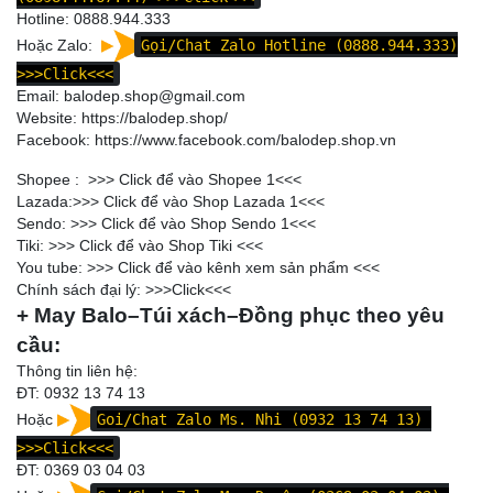
Hotline:
0888.944.333
Hoặc Zalo:
Gọi/Chat Zalo Hotline (0888.944.333)
>>>Click<<<
Email: balodep.shop@gmail.com
Website:
https://balodep.shop/
Facebook:
https://www.facebook.com/balodep.shop.vn
Shopee : >>>
Click để vào Shopee 1
<<<
Lazada:>>>
Click để vào Shop Lazada 1
<<<
Sendo: >>>
Click để vào Shop Sendo 1
<<<
Tiki: >>>
Click để vào Shop Tiki
<<<
You tube: >>>
Click để vào kênh xem sản phẩm
<<<
Chính sách đại lý: >>>
Click
<<<
+ May Balo–Túi xách–Đồng phục theo yêu
cầu:
Thông tin liên hệ:
ĐT: 0932 13 74 13
Hoặc
Goi/Chat Zalo Ms. Nhi (0932 13 74 13)
>>>Click<<<
ĐT:
0369 03 04 03