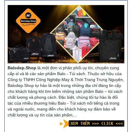
cũng là phần đáng được
thiết bị điện tử, đồ ăn, quần
quan tâm. Để chọn được
áo và các vật dụng cá nhân
một chiếc balo đi học
khác.
đep, chất lượng bạn phải
Balodep.shop|Chuyên Balo-
lưu ý những gì? Hãy
Túi xách–Vali đẹp.
cùng theo dõi bài viết sau
FreeShip toàn quốc, Miễn
nhé! Balodep.shop|Chuyên
phí đổi trả hàng, thanh toán
Balo-Túi xách–Vali đẹp.
tiền khi nhận hàng.
FreeShip toàn quốc, Miễn
Xem thêm
phí đổi trả hàng, thanh toán
Balodep.Shop
là một đơn vị phân phối uy tín, chuyên cung
tiền khi nhận hàng.
cấp sỉ và lẻ các sản phẩm Balo - Túi xách. Thuộc sở hữu của
Xem thêm
Công ty TNHH Công Nghiệp May & Thời Trang Trung Nguyên,
Balodep.Shop tự hào là một trong những địa chỉ đáng tin cậy
cho khách hàng khi tìm kiếm những sản phẩm Balo – túi xách
chất lượng và phong cách. Đặc biệt, chúng tôi tự hào là đối
tác của nhiều thương hiệu Balo - Túi xách nổi tiếng cả trong
và ngoài nước, mang đến cho khách hàng sự đảm bảo về
chất lượng và uy tín của sản phẩm,...
XEM THÊM >>> CLICK <<<