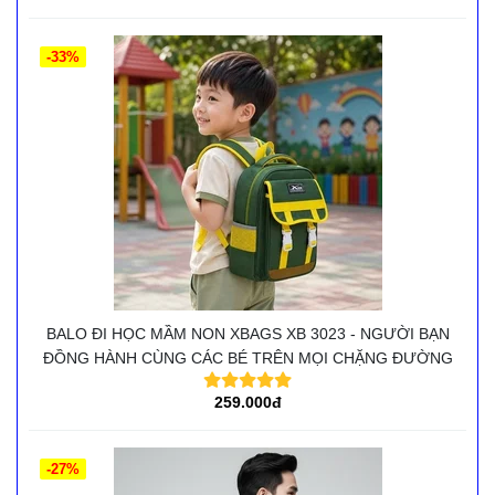
-33%
BALO ĐI HỌC MẦM NON XBAGS XB 3023 - NGƯỜI BẠN
ĐỒNG HÀNH CÙNG CÁC BÉ TRÊN MỌI CHẶNG ĐƯỜNG
259.000đ
-27%