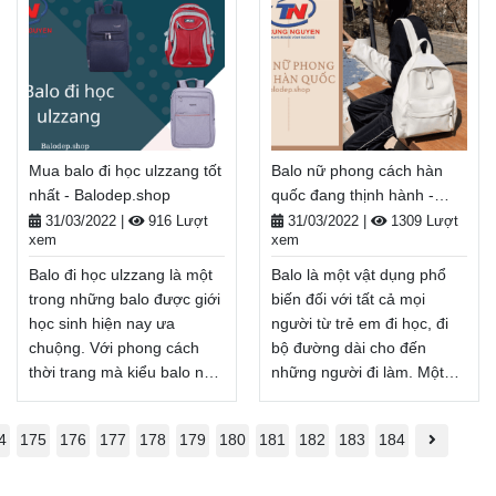
cho bạn trong suốt chuyến
giặt chiếc balo đi học của
đi. Để tìm một chiếc balo
bạn đúng cách để có độ
chắc chắn, chịu được tải
bền tối ưu nhất. Và sẽ chia
trọng lớn và có khả năng
sẻ đến cho các bạn trong
giúp bạn mang theo mọi vật
bài viết dưới đây. Hãy cùng
dụng cần thiết. Hãy cùng
theo dõi nhé!
đồng hành
Balodep.shop|Chuyên Balo-
Mua balo đi học ulzzang tốt
Balo nữ phong cách hàn
với Balodep.shop trong bài
Túi xách–Vali đẹp.
nhất - Balodep.shop
quốc đang thịnh hành -
viết dưới đây nhé!
FreeShip toàn quốc, Miễn
Balodep.shop
Balodep.shop|Chuyên Balo-
phí đổi trả hàng, thanh toán
31/03/2022
|
916 Lượt
31/03/2022
|
1309 Lượt
xem
xem
Túi xách–Vali đẹp.
tiền khi nhận hàng.
FreeShip toàn quốc, Miễn
Xem thêm
Balo đi học ulzzang là một
Balo là một vật dụng phổ
phí đổi trả hàng, Thanh
trong những balo được giới
biến đối với tất cả mọi
toán tiền khi nhận hàng.
học sinh hiện nay ưa
người từ trẻ em đi học, đi
Xem thêm
chuộng. Với phong cách
bộ đường dài cho đến
thời trang mà kiểu balo này
những người đi làm. Một
mang lại, giúp cho bạn
chiếc balo nữ phong cách
trông thêm phần thời
hàn quốc tốt có thể giải
4
175
176
177
178
179
180
181
182
183
184
thượng hơn rất nhiều.
phóng cánh tay và bàn tay
Nhưng ngoài một chiếc
của một người khi đựng các
balo đẹp thì chất lượng
vật dụng như sách học,