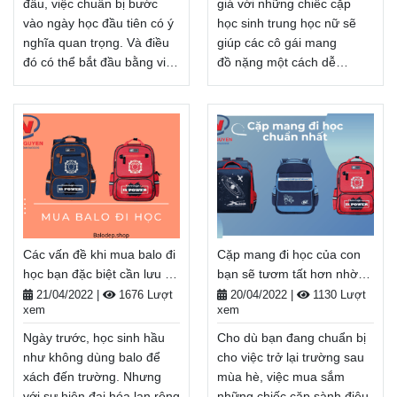
tiền khi nhận hàng.
đầu, việc chuẩn bị bước
giá với những chiếc cặp
Xem thêm
vào ngày học đầu tiên có ý
học sinh trung học nữ sẽ
nghĩa quan trọng. Và điều
giúp các cô gái mang
đó có thể bắt đầu bằng việc
đồ nặng một cách dễ
có balo phù hợp khi đến
dàng. Những chiếc cặp này
trường. Đừng bỏ qua tầm
sẽ giúp nâng niu đồ điện tử
quan trọng của một chiếc
quý giá của họ một cách
balo sinh viên. Balo giúp
cẩn thận. Một số sản phẩm
bạn mang theo những vật
dưới đây đã được thiết kế
dụng thiết yếu hàng ngày,
với lớp lót và đệm cho máy
cung cấp chỗ lưu trữ cần
tính xách tay và máy tính
thiết cho đồ đạc của học
bảng. Bạn sẽ thấy sự hiện
sinh của bạn.
đại hóa trong những chiếc
Các vấn đề khi mua balo đi
Cặp mang đi học của con
Balodep.shop|Chuyên Balo-
cặp học sinh này.
học bạn đặc biệt cần lưu ý -
bạn sẽ tươm tất hơn nhờ
Túi xách–Vali đẹp.
Balodep.shop|Chuyên Balo-
Balodep.shop
những mẹo này -
FreeShip toàn quốc, Miễn
Túi xách–Vali đẹp.
21/04/2022
|
1676 Lượt
20/04/2022
|
1130 Lượt
xem
xem
Balodep.shop
phí đổi trả hàng, thanh toán
FreeShip toàn quốc, Miễn
tiền khi nhận hàng.
phí đổi trả hàng, thanh toán
Ngày trước, học sinh hầu
Cho dù bạn đang chuẩn bị
tiền khi nhận hàng.
Xem thêm
như không dùng balo để
cho việc trở lại trường sau
Xem thêm
xách đến trường. Nhưng
mùa hè, việc mua sắm
với sự hiện đại hóa lan rộng
những chiếc cặp sành điệu