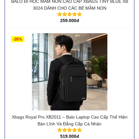
BALO ĐI HỌC MẦM NON CAO CẤP XBAGS TINY BLUE XB
3024 DÀNH CHO CÁC BÉ MẦM NON
259.000đ
-26%
Xbags Royal Pro XB2011 – Balo Laptop Cao Cấp Thể Hiện
Bản Lĩnh Và Đẳng Cấp Cá Nhân
519.000đ