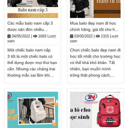
Các mẫu balo nam cấp 3
Mua balo đẹp nam đi học
được săn đón nhiều
chính hãng, giá tốt cho học
nhất khi đi học -
sinh - Balodep.shop
04/05/2022
|
1693 Lượt
03/05/2022
|
1315 Lượt
xem
xem
Balodep.shop
Một chiếc balo nam cấp
Chọn chiếc balo đẹp nam đi
3 tốt là một chiếc balo có
học tốt nhất cho trường học
thể đựng được mọi thứ bạn
có thể khá khó khăn. Tất
cần. Nhưng các chàng trai
nhiên, bạn muốn mình
thường mắc sai lầm khi
trông thật phong cách,
chọn một chiếc mà không
nhưng bạn cũng sẽ sử
xem xét nó có làm nổi bật
dụng chiếc túi trong ít nhất
phong cách của họ hay
một năm và có thể lâu hơn
không. Nếu bạn đang tìm
nữa, tùy thuộc vào mức độ
kiếm một chiếc balo thời
bạn sử dụng nó. Để giúp
trang nhưng tiện dụng,
bạn quyết định, chúng tôi
đừng lo lắng. Hãy xem tiếp
đã tổng hợp một danh sách
bài viết để tham khảo một
các balo tốt nhất cho sinh