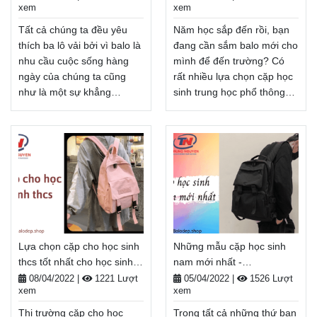
xem
xem
phí đổi trả hàng, Thanh
Xem thêm
toán tiền khi nhận hàng.
Tất cả chúng ta đều yêu
Năm học sắp đến rồi, bạn
Xem thêm
thích ba lô vải bởi vì balo là
đang cần sắm balo mới cho
nhu cầu cuộc sống hàng
mình để đến trường? Có
ngày của chúng ta cũng
rất nhiều lựa chọn cặp học
như là một sự khẳng
sinh trung học phổ thông
định thời trang. Chúng ta
để bạn tham khảo. Vì vậy
cần balo cho dù chúng ta
Balodep.shop đã lập một
đang đi học, đại học hay
danh sách những chiếc cặp
dân văn phòng hay đang đi
tiện ích nhất cho các bạn
du lịch, đi dã ngoại, nó
để làm cho việc đó trở nên
giống như một phần cuộc
dễ dàng hơn!
sống của chúng ta.
Balodep.shop|Chuyên Balo-
Balodep.shop|Chuyên Balo-
Túi xách–Vali đẹp.
Túi xách–Vali đẹp.
FreeShip toàn quốc, Miễn
Lựa chọn cặp cho học sinh
Những mẫu cặp học sinh
FreeShip toàn quốc, Miễn
phí đổi trả hàng, Thanh
thcs tốt nhất cho học sinh
nam mới nhất -
phí đổi trả hàng, Thanh
toán tiền khi nhận hàng.
trung học - Balodep.shop
Balodep.shop
toán tiền khi nhận hàng.
08/04/2022
|
1221 Lượt
05/04/2022
|
1526 Lượt
Xem thêm
xem
xem
Xem thêm
Thị trường cặp cho học
Trong tất cả những thứ bạn