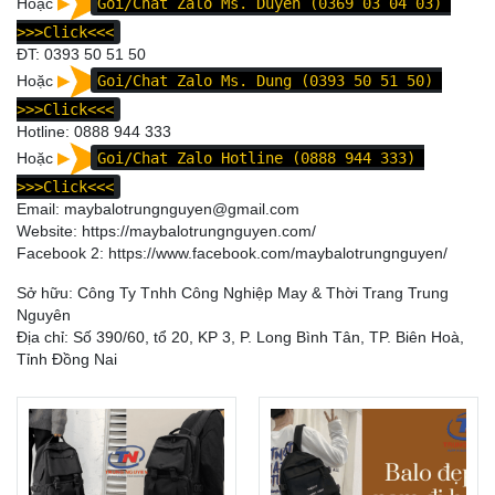
Hoặc
Goi/Chat Zalo Ms. Duyên (0369 03 04 03)
>>>Click<<<
ĐT:
0393 50 51 50
Hoặc
Goi/Chat Zalo Ms. Dung (0393 50 51 50)
>>>Click<<<
Hotline:
0888 944 333
Hoặc
Goi/Chat Zalo Hotline (0888 944 333)
>>>Click<<<
Email: maybalotrungnguyen@gmail.com
Website:
https://maybalotrungnguyen.com/
Facebook 2:
https://www.facebook.com/maybalotrungnguyen
/
Sở hữu: Công Ty Tnhh Công Nghiệp May & Thời Trang Trung
Nguyên
Địa chỉ: Số 390/60, tổ 20, KP 3, P. Long Bình Tân, TP. Biên Hoà,
Tỉnh Đồng Nai