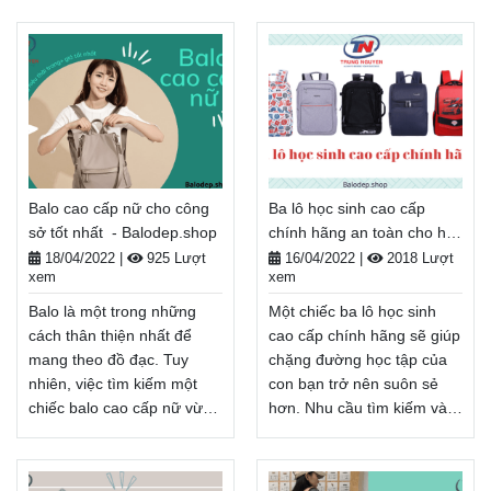
một chiếc cặp đi học nữ có
phù hợp với mục đích sử
thể là vật bất ly thân của
dung của bạn thật không
bạn để giúp bạn dọn tất cả
phải là điều dễ dàng. Hãy
sách và giấy ghi chú ra khỏi
để Balodep.shop giúp bạn
bàn khi bạn làm xong trong
lựa chọn chiếc balo tốt nhất
ngày. Đó là lý do tại sao bài
trong danh sách dưới đây
viết hôm nay nên được
nhé! Balodep.shop|Chuyên
chọn là ưu tiên hàng đầu
Balo-Túi xách–Vali đẹp.
Balo cao cấp nữ cho công
Ba lô học sinh cao cấp
của bạn.
FreeShip toàn quốc, Miễn
sở tốt nhất - Balodep.shop
chính hãng an toàn cho học
Balodep.shop|Chuyên Balo-
phí đổi trả hàng, Thanh
sinh - Balodep.shop
Túi xách–Vali đẹp.
toán tiền khi nhận hàng.
18/04/2022
|
925 Lượt
16/04/2022
|
2018 Lượt
xem
xem
FreeShip toàn quốc, Miễn
Xem thêm
phí đổi trả hàng, Thanh
Balo là một trong những
Một chiếc ba lô học sinh
toán tiền khi nhận hàng.
cách thân thiện nhất để
cao cấp chính hãng sẽ giúp
Xem thêm
mang theo đồ đạc. Tuy
chặng đường học tập của
nhiên, việc tìm kiếm một
con bạn trở nên suôn sẻ
chiếc balo cao cấp nữ vừa
hơn. Nhu cầu tìm kiếm và
chức năng vừa chuyên
sử dụng balo hiện đang
nghiệp có thể là một thách
được xem là cần thiết trong
thức. Hầu hết các khách
cuộc sống hiện nay. Nếu