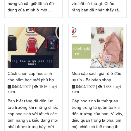
hứng và cất giữ tất cả đồ
với bất cứ thứ gì. Chắc
dùng của mình ở một
rằng bạn đã nhận thấy rằng
nơi.Trước hết, hãy tìm danh
nhiều bài báo đánh giá
sách balo dành cho nữ
khác nói rằng họ đang xem
sinh với các lựa chọn hợp
xét những chiếc cặp màu
thời trang, thể thao và được
đen để đi học, nhưng sau
thiết kế một cách tiện lợi và
đó họ lại đưa vào đó một
có tổ chức. Để tìm một
loạt những chiếc màu xám.
chiếc balo phù hợp với
Nếu bạn thực sự muốn tìm
mình nhất, bạn hãy theo
một chiếc cặp đen phù hợp
dõi bài viết dưới đây nhé!
nhất để đi học, chúng tôi có
Cách chọn cap hoc sinh
Mua cặp sách giá rẻ ở đâu
Balodep.shop|Chuyên Balo-
thể giúp bạn!
cho năm học mới phù hợp
uy tín - Balodep.shop
Túi xách–Vali đẹp.
Balodep.shop|Chuyên Balo-
và an toàn - Balodep.shop
FreeShip toàn quốc, Miễn
Túi xách–Vali đẹp.
04/04/2022
|
1516 Lượt
04/04/2022
|
1783 Lượt
xem
xem
phí đổi trả hàng, Thanh
FreeShip toàn quốc, Miễn
toán tiền khi nhận hàng.
phí đổi trả hàng, Thanh
Bạn biết rằng đã đến lúc
Cặp học sinh là thứ quan
toán tiền khi nhận hàng.
Xem thêm
tựu trường khi những chiếc
trọng trong tủ quần áo khi
Xem thêm
cap hoc sinh với tất cả các
đến trường của bạn. Vì vậy,
tính năng và kiểu dáng mới
điều quan trọng là phải tìm
nhất được trưng bày. Với
một chiếc có thể mang theo