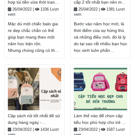
hợp túi tiền vừa thời trang -
cấp 2 tốt nhất bạn nên mua
Balodep.shop|Chuyên Balo-
Túi xách–Vali đẹp.
Balodep.shop
- Balodep.shop
Túi xách–Vali đẹp.
FreeShip toàn quốc, Miễn
26/04/2022
|
1336 Lượt
25/04/2022
|
1381 Lượt
xem
xem
FreeShip toàn quốc, Miễn
phí đổi trả hàng, thanh toán
phí đổi trả hàng, thanh toán
tiền khi nhận hàng.
Mặc dù một chiếc balo gia
Bước vào năm học mới, là
tiền khi nhận hàng.
Xem thêm
re dep chắc chắn có thể
thời điểm của sự hứng thú
Xem thêm
giúp bạn mang theo một
và những điều mới, đó là lý
năm học bận rộn.
do tại sao rất nhiều bạn học
Nhưng chúng cũng có thể
học sinh luôn phấn
linh hoạt với các tính năng
khích. Những mẫu balo học
bổ trợ, cùng kiểu dáng thời
sinh cấp 2 tốt nhất sẽ giúp
trang và giá cả phải chăng.
bạn mang theo chai nước,
Nếu bạn đang gặp khó
sách vở và thậm chí có thể
khăn trong việc lựa chọn
là hộp cơm trưa. Nếu bạn
balo đến trường vào năm
đang trong hành trình tìm
học mới. Chúng tôi rất sẵn
kiếm balo đi học cho mình,
lòng giới thiệu đến bạn các
đừng bỏ qua bài viết này
mẫu balo đẹp đẹp giá tốt
nhé! Balodep.shop|Chuyên
Cặp sách nữ tốt nhất để sử
Làm thế nào để chọn cặp
trong bài viết dưới đây!
Balo-Túi xách–Vali đẹp.
dụng hàng ngày -
tiểu học phù hợp cho trẻ -
Balodep.shop|Chuyên Balo-
FreeShip toàn quốc, Miễn
Balodep.shop
Balodep.shop
Túi xách–Vali đẹp.
phí đổi trả hàng, thanh toán
23/04/2022
|
1434 Lượt
23/04/2022
|
1587 Lượt
xem
xem