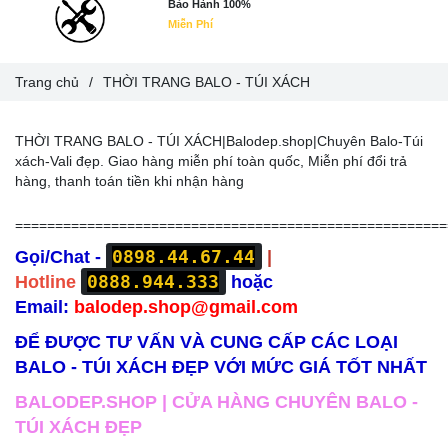
Bảo Hành 100%
Miễn Phí
Trang chủ
/
THỜI TRANG BALO - TÚI XÁCH
THỜI TRANG BALO - TÚI XÁCH|Balodep.shop|Chuyên Balo-Túi
xách-Vali đẹp. Giao hàng miễn phí toàn quốc, Miễn phí đổi trả
hàng, thanh toán tiền khi nhận hàng
======================================================
0898.44.67.44
Gọi/Chat -
|
0888.944.333
Hotline
hoặc
Email:
balodep.shop@gmail.com
ĐỂ ĐƯỢC TƯ VẤN VÀ CUNG CẤP CÁC LOẠI
BALO - TÚI XÁCH ĐẸP VỚI MỨC GIÁ TỐT NHẤT
BALODEP.SHOP | CỬA HÀNG CHUYÊN BALO -
TÚI XÁCH ĐẸP