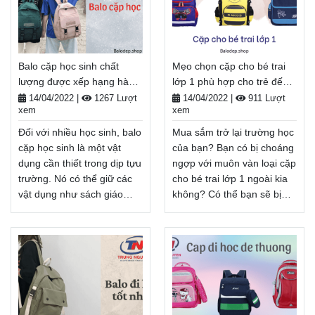
trang. Balo cần phải bền và
phù hợp cho mục đích sử
lâu dài vì chúng được sử
dụng của mình? Nếu bạn
dụng hàng ngày. Do đó,
vẫn đang băn khoăn trong
chúng phải chắc chắn, chất
việc tìm kiếm này. Hãy theo
Balo cặp học sinh chất
Mẹo chọn cặp cho bé trai
lượng cao và rộng rãi.
dõi bài viết dưới đây nhé!
lượng được xếp hạng hàng
lớp 1 phù hợp cho trẻ đến
Balodep.shop|Chuyên Balo-
Balodep.shop|Chuyên Balo-
đầu - Balodep.shop
trường - Balodep.shop
Túi xách–Vali đẹp.
Túi xách–Vali đẹp.
14/04/2022
|
1267 Lượt
14/04/2022
|
911 Lượt
xem
xem
FreeShip toàn quốc, Miễn
FreeShip toàn quốc, Miễn
phí đổi trả hàng, Thanh
phí đổi trả hàng, Thanh
Đối với nhiều học sinh, balo
Mua sắm trở lại trường học
toán tiền khi nhận hàng.
toán tiền khi nhận hàng.
cặp học sinh là một vật
của bạn? Bạn có bị choáng
Xem thêm
Xem thêm
dụng cần thiết trong dịp tựu
ngợp với muôn vàn loại cặp
trường. Nó có thể giữ các
cho bé trai lớp 1 ngoài kia
vật dụng như sách giáo
không? Có thể bạn sẽ bị
khoa, cặp hồ sơ và văn
hấp dẫn khi chọn chiếc cặp
phòng phẩm ở một nơi
màu họa tiết hoạt hình cho
đồng thời thể hiện một số
con trai của mình, nhưng
phong cách cá
bạn có chắc nó sẽ giữ được
nhân. Nhưng có nhiều môn
cho đến mùa tựu trường
học và môn tự chọn được
tiếp theo không? Bài viết
giảng dạy trong trường học.
này sẽ cung cấp cho bạn