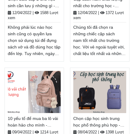
sinh cần lưu ý những gì -
nhất cho trường học -
Balodep.shop|Chuyên Balo-
Túi xách–Vali đẹp.
Balodep.shop
Balodep.shop
Túi xách–Vali đẹp.
FreeShip toàn quốc, Miễn
12/04/2022
|
1588 Lượt
12/04/2022
|
1372 Lượt
xem
xem
FreeShip toàn quốc, Miễn
phí đổi trả hàng, Thanh
phí đổi trả hàng, Thanh
toán tiền khi nhận hàng.
Không phải lúc nào học
Chúng tôi đã chọn ra
toán tiền khi nhận hàng.
Xem thêm
sinh cũng có quyền lựa
những chiếc cặp sách
Xem thêm
chọn sử dụng túi để đựng
nam tốt nhất cho trường
sách vở và đồ dùng học tập
học. Với vẻ ngoài tuyệt vời,
đến lớp. Tuy nhiên, ngày
chất liệu tốt nhất và những
nay, học sinh và phụ huynh
tính năng thú vị nhất đối với
có rất nhiều lựa chọn về
bất kỳ học sinh nào. Tất cả
balo cấp 2 cho học sinh. Nó
những gì bạn phải làm bây
chỉ có một khó khăn là làm
giờ là tự hỏi bản thân xem
thế nào để chọn một chiếc
bạn muốn chiếc cặp của
balo phù hợp cho bạn
mình tập trung vào điều gì,
hoặc con của bạn?
và bạn sẽ hoàn toàn tìm
Balodep.shop|Chuyên Balo-
được chiếc lý tưởng cho
Túi xách–Vali đẹp.
mình ở bên dưới.
10 yếu tố để mua ba lô vải
Chọn cặp học sinh trung
FreeShip toàn quốc, Miễn
Balodep.shop|Chuyên Balo-
hoàn hảo cho mình -
học phổ thông phù hợp -
phí đổi trả hàng, Thanh
Túi xách–Vali đẹp.
Balodep.shop
Balodep.shop
toán tiền khi nhận hàng.
FreeShip toàn quốc, Miễn
09/04/2022
|
1214 Lượt
08/04/2022
|
1398 Lượt