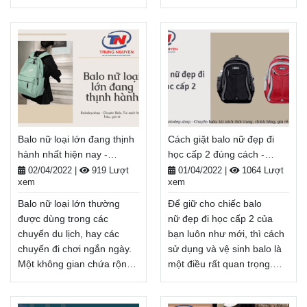
rất nhiều sự lựa chọn đa
tất cả các vật dụng bạn cần
dạng, bạn có thể dễ dàng
cho một ngày dài, cũng như
đánh mất những thứ mình
thoải mái, giá cả phải
cần trong chiếc cặp đi học
chăng và phong cách.
của mình. Vì vậy đây là một
Chúng tôi đã thử nghiệm
vài mẹo đơn giản giúp bạn
hàng chục chiếc cặp
chọn được chiếc cặp phù
sách giá rẻ với nhiều kiểu
hợp với mình.
dáng khác nhau trong bài
Balodep.shop|Chuyên Balo-
viết dưới đây.
Balo nữ loại lớn đang thịnh
Cách giặt balo nữ đẹp đi
Túi xách–Vali đẹp.
Balodep.shop|Chuyên Balo-
hành nhất hiện nay -
học cấp 2 đúng cách -
FreeShip toàn quốc, Miễn
Túi xách–Vali đẹp.
Balodep.shop
Balodep.shop
phí đổi trả hàng, Thanh
FreeShip toàn quốc, Miễn
02/04/2022
|
919 Lượt
01/04/2022
|
1064 Lượt
xem
xem
toán tiền khi nhận hàng.
phí đổi trả hàng, Thanh
toán tiền khi nhận hàng.
Xem thêm
Balo nữ loại lớn thường
Để giữ cho chiếc balo
Xem thêm
được dùng trong các
nữ đẹp đi học cấp 2 của
chuyến du lịch, hay các
bạn luôn như mới, thì cách
chuyến đi chơi ngắn ngày.
sử dụng và vệ sinh balo là
Một không gian chứa rộng
một điều rất quan trọng.
có thể tăng thêm diện tích
Chúng tôi đã tìm hiểu và
chứa các đồ dùng cần thiết
nghiên cứu các cách