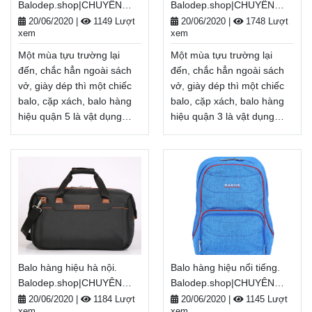
Balodep.shop|CHUYÊN
Balodep.shop|CHUYÊN
hàng hiệu tại hà nội, Balo-
hang hieu quận 7, Balo-Túi
BALO-TÚI XÁCH–VALI ĐẸP
BALO-TÚI XÁCH–VALI ĐẸP
Túi xách. Giao hàng toàn
xách. Giao hàng toàn quốc,
20/06/2020
|
1149 Lượt
20/06/2020
|
1748 Lượt
xem
xem
quốc, Miễn phí đổi trả
Miễn phí đổi trả hàng,
hàng, thanh toán tiền khi
thanh toán tiền khi nhận
Một mùa tựu trường lại
Một mùa tựu trường lại
nhận hàng
hàng
Xem thêm
Xem thêm
đến, chắc hẳn ngoài sách
đến, chắc hẳn ngoài sách
vở, giày dép thì một chiếc
vở, giày dép thì một chiếc
balo, cặp xách, balo hàng
balo, cặp xách, balo hàng
hiệu quận 5 là vật dụng
hiệu quận 3 là vật dụng
không thể thiếu, tiếp thêm
không thể thiếu, tiếp thêm
năng lượng cho một năm
năng lượng cho một năm
học mới đầy tươi sáng.
học mới đầy tươi sáng.
Nhân dịp năm học
Nhân dịp năm học
mới, Balodep.shop tri ân
mới, Balodep.shop tri ân
khách hàng với những
khách hàng với những
chương trình ưu đãi,
chương trình ưu đãi,
khuyến mãi vô cùng hấp
khuyến mãi vô cùng hấp
dẫn và đa dạng sản phẩm.
dẫn và đa dạng sản phẩm.
Balo hàng hiệu hà nội.
Balo hàng hiệu nổi tiếng.
Balodep.shop|Chuyên balo
Balodep.shop|Chuyên balo
Balodep.shop|CHUYÊN
Balodep.shop|CHUYÊN
hàng hiệu quận 5, Balo-Túi
hàng hiệu quận 3, Balo-Túi
BALO-TÚI XÁCH–VALI ĐẸP
BALO-TÚI XÁCH–VALI ĐẸP
xách. Giao hàng toàn quốc,
xách. Giao hàng toàn quốc,
20/06/2020
|
1184 Lượt
20/06/2020
|
1145 Lượt
xem
xem