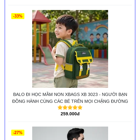
-33%
BALO ĐI HỌC MẦM NON XBAGS XB 3023 - NGƯỜI BẠN
ĐỒNG HÀNH CÙNG CÁC BÉ TRÊN MỌI CHẶNG ĐƯỜNG
259.000đ
-27%