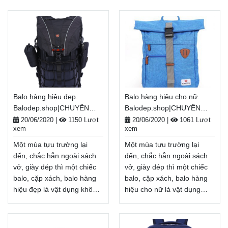
năng lượng cho một năm
năng lượng cho một năm
học mới đầy tươi sáng.
học mới đầy tươi sáng.
Nhân dịp năm học
Nhân dịp năm học
mới, Balodep.shop tri ân
mới, Balodep.shop tri ân
khách hàng với những
khách hàng với những
chương trình ưu đãi,
chương trình ưu đãi,
khuyến mãi vô cùng hấp
khuyến mãi vô cùng hấp
dẫn và đa dạng sản phẩm.
dẫn và đa dạng sản phẩm.
Balo hàng hiệu đẹp.
Balo hàng hiệu cho nữ.
Balodep.shop|Chuyên balo
Balodep.shop|Chuyên balo
Balodep.shop|CHUYÊN
Balodep.shop|CHUYÊN
hàng hiệu giá tốt, Balo-Túi
hàng hiệu giá rẻ, Balo-Túi
BALO-TÚI XÁCH–VALI ĐẸP
BALO-TÚI XÁCH–VALI ĐẸP
xách. Giao hàng toàn quốc,
xách. Giao hàng toàn quốc,
20/06/2020
|
1150 Lượt
20/06/2020
|
1061 Lượt
xem
xem
Miễn phí đổi trả hàng,
Miễn phí đổi trả hàng,
thanh toán tiền khi nhận
thanh toán tiền khi nhận
Một mùa tựu trường lại
Một mùa tựu trường lại
hàng
hàng
Xem thêm
Xem thêm
đến, chắc hẳn ngoài sách
đến, chắc hẳn ngoài sách
vở, giày dép thì một chiếc
vở, giày dép thì một chiếc
balo, cặp xách, balo hàng
balo, cặp xách, balo hàng
hiệu đẹp là vật dụng không
hiệu cho nữ là vật dụng
thể thiếu, tiếp thêm năng
không thể thiếu, tiếp thêm
lượng cho một năm học
năng lượng cho một năm
mới đầy tươi sáng. Nhân
học mới đầy tươi sáng.