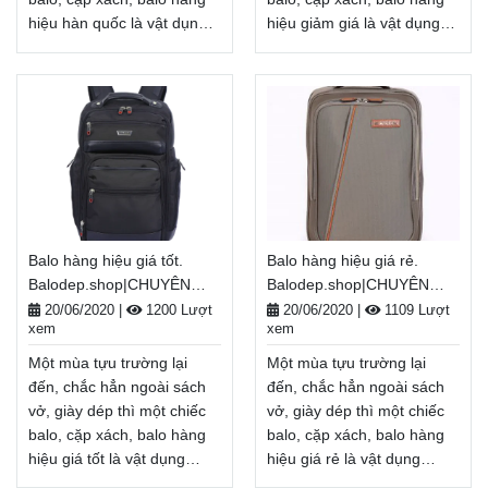
hiệu hàn quốc là vật dụng
hiệu giảm giá là vật dụng
không thể thiếu, tiếp thêm
không thể thiếu, tiếp thêm
năng lượng cho một năm
năng lượng cho một năm
học mới đầy tươi sáng.
học mới đầy tươi sáng.
Nhân dịp năm học
Nhân dịp năm học
mới, Balodep.shop tri ân
mới, Balodep.shop tri ân
khách hàng với những
khách hàng với những
chương trình ưu đãi,
chương trình ưu đãi,
khuyến mãi vô cùng hấp
khuyến mãi vô cùng hấp
dẫn và đa dạng sản phẩm.
dẫn và đa dạng sản phẩm.
Balo hàng hiệu giá tốt.
Balo hàng hiệu giá rẻ.
Balodep.shop|Chuyên balo
Balodep.shop|Chuyên balo
Balodep.shop|CHUYÊN
Balodep.shop|CHUYÊN
hàng hiệu hàn quốc, Balo-
hàng hiệu giảm giá, Balo-
BALO-TÚI XÁCH–VALI ĐẸP
BALO-TÚI XÁCH–VALI ĐẸP
Túi xách. Giao hàng toàn
Túi xách. Giao hàng toàn
20/06/2020
|
1200 Lượt
20/06/2020
|
1109 Lượt
xem
xem
quốc, Miễn phí đổi trả
quốc, Miễn phí đổi trả
hàng, thanh toán tiền khi
hàng, thanh toán tiền khi
Một mùa tựu trường lại
Một mùa tựu trường lại
nhận hàng
nhận hàng
Xem thêm
Xem thêm
đến, chắc hẳn ngoài sách
đến, chắc hẳn ngoài sách
vở, giày dép thì một chiếc
vở, giày dép thì một chiếc
balo, cặp xách, balo hàng
balo, cặp xách, balo hàng
hiệu giá tốt là vật dụng
hiệu giá rẻ là vật dụng
không thể thiếu, tiếp thêm
không thể thiếu, tiếp thêm