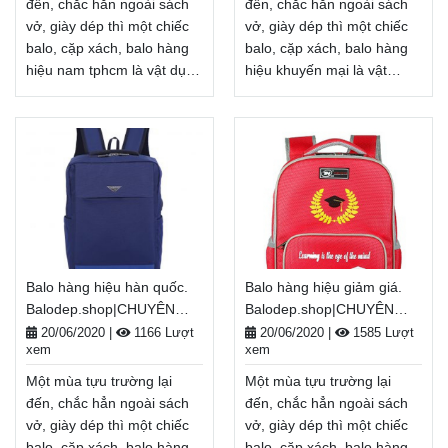
hàng
nhận hàng
Xem thêm
Xem thêm
đến, chắc hẳn ngoài sách
đến, chắc hẳn ngoài sách
vở, giày dép thì một chiếc
vở, giày dép thì một chiếc
balo, cặp xách, balo hàng
balo, cặp xách, balo hàng
hiệu nam tphcm là vật dụng
hiệu khuyến mại là vật
không thể thiếu, tiếp thêm
dụng không thể thiếu, tiếp
năng lượng cho một năm
thêm năng lượng cho một
học mới đầy tươi sáng.
năm học mới đầy tươi
Nhân dịp năm học
sáng. Nhân dịp năm học
mới, Balodep.shop tri ân
mới, Balodep.shop tri ân
khách hàng với những
khách hàng với những
chương trình ưu đãi,
chương trình ưu đãi,
khuyến mãi vô cùng hấp
khuyến mãi vô cùng hấp
dẫn và đa dạng sản phẩm.
dẫn và đa dạng sản phẩm.
Balo hàng hiệu hàn quốc.
Balo hàng hiệu giảm giá.
Balodep.shop|Chuyên balo
Balodep.shop|Chuyên balo
Balodep.shop|CHUYÊN
Balodep.shop|CHUYÊN
hàng hiệu nam
hàng hiệu khuyến
BALO-TÚI XÁCH–VALI ĐẸP
BALO-TÚI XÁCH–VALI ĐẸP
tphcm, Balo-Túi xách. Giao
mại, Balo-Túi xách. Giao
20/06/2020
|
1166 Lượt
20/06/2020
|
1585 Lượt
xem
xem
hàng toàn quốc, Miễn phí
hàng toàn quốc, Miễn phí
đổi trả hàng, thanh toán
đổi trả hàng, thanh toán
Một mùa tựu trường lại
Một mùa tựu trường lại
tiền khi nhận hàng
tiền khi nhận hàng
đến, chắc hẳn ngoài sách
đến, chắc hẳn ngoài sách
Xem thêm
Xem thêm
vở, giày dép thì một chiếc
vở, giày dép thì một chiếc
balo, cặp xách, balo hàng
balo, cặp xách, balo hàng