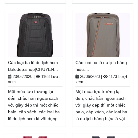
không thể thiếu, tiếp thêm
không thể thiếu, tiếp thêm
năng lượng cho một năm
năng lượng cho một năm
học mới đầy tươi sáng.
học mới đầy tươi sáng.
Nhân dịp năm học
Nhân dịp năm học
mới, Balodep.shop tri ân
mới, Balodep.shop tri ân
khách hàng với những
khách hàng với những
chương trình ưu đãi,
chương trình ưu đãi,
khuyến mãi vô cùng hấp
khuyến mãi vô cùng hấp
dẫn và đa dạng sản phẩm.
dẫn và đa dạng sản phẩm.
Các loại ba lô du lịch hcm.
Các loại ba lô du lịch hàng
Balodep.shop|Chuyên các
Balodep.shop|Chuyên các
Balodep.shop|CHUYÊN
hiệu.
loại ba lô du lịch hà
loại ba lô du lịch
BALO-TÚI XÁCH–VALI ĐẸP
Balodep.shop|CHUYÊN
nội, Balo-Túi xách. Giao
tphcm, Balo-Túi xách. Giao
20/06/2020
|
1168 Lượt
20/06/2020
|
1173 Lượt
xem
xem
BALO-TÚI XÁCH–VALI ĐẸP
hàng toàn quốc, Miễn phí
hàng toàn quốc, Miễn phí
đổi trả hàng, thanh toán
đổi trả hàng, thanh toán
Một mùa tựu trường lại
Một mùa tựu trường lại
tiền khi nhận hàng
tiền khi nhận hàng
đến, chắc hẳn ngoài sách
đến, chắc hẳn ngoài sách
Xem thêm
Xem thêm
vở, giày dép thì một chiếc
vở, giày dép thì một chiếc
balo, cặp xách, các loại ba
balo, cặp xách, các loại ba
lô du lịch hcm là vật dụng
lô du lịch hàng hiệu là vật
không thể thiếu, tiếp thêm
dụng không thể thiếu, tiếp
năng lượng cho một năm
thêm năng lượng cho một