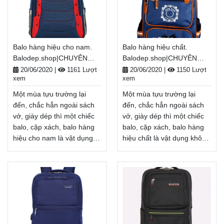
khách hàng với những
khách hàng với những
chương trình ưu đãi,
chương trình ưu đãi,
khuyến mãi vô cùng hấp
khuyến mãi vô cùng hấp
dẫn và đa dạng sản phẩm.
dẫn và đa dạng sản phẩm.
Balo hàng hiệu cho nam.
Balo hàng hiệu chất.
Balodep.shop|Chuyên balo
Balodep.shop|Chuyên balo
Balodep.shop|CHUYÊN
Balodep.shop|CHUYÊN
hàng hiệu đà nẵng, Balo-
hàng hiệu chính hãng
BALO-TÚI XÁCH–VALI ĐẸP
BALO-TÚI XÁCH–VALI ĐẸP
Túi xách. Giao hàng toàn
tphcm, Balo-Túi xách. Giao
20/06/2020
|
1161 Lượt
20/06/2020
|
1150 Lượt
xem
xem
quốc, Miễn phí đổi trả
hàng toàn quốc, Miễn phí
hàng, thanh toán tiền khi
đổi trả hàng, thanh toán
Một mùa tựu trường lại
Một mùa tựu trường lại
tiền khi nhận hàng
nhận hàng
Xem thêm
đến, chắc hẳn ngoài sách
đến, chắc hẳn ngoài sách
Xem thêm
vở, giày dép thì một chiếc
vở, giày dép thì một chiếc
balo, cặp xách, balo hàng
balo, cặp xách, balo hàng
hiệu cho nam là vật dụng
hiệu chất là vật dụng không
không thể thiếu, tiếp thêm
thể thiếu, tiếp thêm năng
năng lượng cho một năm
lượng cho một năm học
học mới đầy tươi sáng.
mới đầy tươi sáng. Nhân
Nhân dịp năm học
dịp năm học
mới, Balodep.shop tri ân
mới, Balodep.shop tri ân
khách hàng với những
khách hàng với những
chương trình ưu đãi,
chương trình ưu đãi,