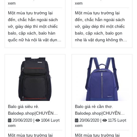
xem
xem
Miễn phí đổi trả hàng,
Miễn phí đổi trả hàng,
thanh toán tiền khi nhận
thanh toán tiền khi nhận
Một mùa tựu trường lại
Một mùa tựu trường lại
hàng
hàng
Xem thêm
Xem thêm
đến, chắc hẳn ngoài sách
đến, chắc hẳn ngoài sách
vở, giày dép thì một chiếc
vở, giày dép thì một chiếc
balo, cặp xách, balo hàn
balo, cặp xách, balo gọn
quốc nữ hà nội là vật dụng
nhẹ là vật dụng không thể
không thể thiếu, tiếp thêm
thiếu, tiếp thêm năng lượng
năng lượng cho một năm
cho một năm học mới đầy
học mới đầy tươi sáng.
tươi sáng. Nhân dịp năm
Nhân dịp năm học
học mới, Balodep.shop tri
mới, Balodep.shop tri ân
ân khách hàng với những
khách hàng với những
chương trình ưu đãi,
chương trình ưu đãi,
khuyến mãi vô cùng hấp
khuyến mãi vô cùng hấp
dẫn và đa dạng sản phẩm.
dẫn và đa dạng sản phẩm.
Balodep.shop|Chuyên balo
Balo giá siêu rẻ.
Balo giá rẻ cần thơ.
Balodep.shop|Chuyên balo
gọn nhẹ, Balo-Túi xách.
Balodep.shop|CHUYÊN
Balodep.shop|CHUYÊN
hàn quốc nữ hà nội, Balo-
Giao hàng toàn quốc, Miễn
BALO-TÚI XÁCH–VALI ĐẸP
BALO-TÚI XÁCH–VALI ĐẸP
Túi xách. Giao hàng toàn
phí đổi trả hàng, thanh toán
20/06/2020
|
1004 Lượt
20/06/2020
|
1175 Lượt
xem
xem
quốc, Miễn phí đổi trả
tiền khi nhận hàng
hàng, thanh toán tiền khi
Xem thêm
Một mùa tựu trường lại
Một mùa tựu trường lại