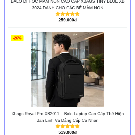
BALO ĐI HỌC MẦM NON CAO CẤP XBAGS TINY BLUE XB
3024 DÀNH CHO CÁC BÉ MẦM NON
259.000đ
-26%
Xbags Royal Pro XB2011 – Balo Laptop Cao Cấp Thể Hiện
Bản Lĩnh Và Đẳng Cấp Cá Nhân
519.000đ