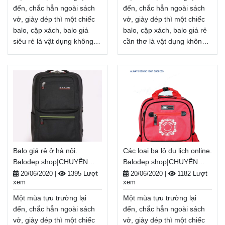
nhận hàng
Xem thêm
đến, chắc hẳn ngoài sách
đến, chắc hẳn ngoài sách
vở, giày dép thì một chiếc
vở, giày dép thì một chiếc
balo, cặp xách, balo giá
balo, cặp xách, balo giá rẻ
siêu rẻ là vật dụng không
cần thơ là vật dụng không
thể thiếu, tiếp thêm năng
thể thiếu, tiếp thêm năng
lượng cho một năm học
lượng cho một năm học
mới đầy tươi sáng. Nhân
mới đầy tươi sáng. Nhân
dịp năm học
dịp năm học
mới, Balodep.shop tri ân
mới, Balodep.shop tri ân
khách hàng với những
khách hàng với những
chương trình ưu đãi,
chương trình ưu đãi,
khuyến mãi vô cùng hấp
khuyến mãi vô cùng hấp
dẫn và đa dạng sản phẩm.
dẫn và đa dạng sản phẩm.
Balo giá rẻ ở hà nội.
Các loại ba lô du lịch online.
Balodep.shop|Chuyên balo
Balodep.shop|Chuyên balo
Balodep.shop|CHUYÊN
Balodep.shop|CHUYÊN
giá siêu rẻ, Balo-Túi xách.
giá rẻ cần thơ, Balo-Túi
BALO-TÚI XÁCH–VALI ĐẸP
BALO-TÚI XÁCH–VALI ĐẸP
Giao hàng toàn quốc, Miễn
xách. Giao hàng toàn quốc,
20/06/2020
|
1395 Lượt
20/06/2020
|
1182 Lượt
xem
xem
phí đổi trả hàng, thanh toán
Miễn phí đổi trả hàng,
tiền khi nhận hàng
thanh toán tiền khi nhận
Một mùa tựu trường lại
Một mùa tựu trường lại
hàng
Xem thêm
Xem thêm
đến, chắc hẳn ngoài sách
đến, chắc hẳn ngoài sách
vở, giày dép thì một chiếc
vở, giày dép thì một chiếc