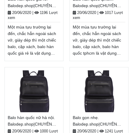
Balodep.shop|CHUYÊN
Balodep.shop|CHUYÊN
hàng hiệu bình dân, Balo-
Giao hàng toàn quốc, Miễn
BALO-TÚI XÁCH–VALI ĐẸP
BALO-TÚI XÁCH–VALI ĐẸP
Túi xách. Giao hàng toàn
phí đổi trả hàng, thanh toán
20/06/2020
|
1196 Lượt
20/06/2020
|
1017 Lượt
xem
xem
quốc, Miễn phí đổi trả
tiền khi nhận hàng
hàng, thanh toán tiền khi
Xem thêm
Một mùa tựu trường lại
Một mùa tựu trường lại
nhận hàng
Xem thêm
đến, chắc hẳn ngoài sách
đến, chắc hẳn ngoài sách
vở, giày dép thì một chiếc
vở, giày dép thì một chiếc
balo, cặp xách, balo hàn
balo, cặp xách, balo hàn
quốc giá rẻ là vật dụng
quốc tphcm là vật dụng
không thể thiếu, tiếp thêm
không thể thiếu, tiếp thêm
năng lượng cho một năm
năng lượng cho một năm
học mới đầy tươi sáng.
học mới đầy tươi sáng.
Nhân dịp năm học
Nhân dịp năm học
mới, Balodep.shop tri ân
mới, Balodep.shop tri ân
khách hàng với những
khách hàng với những
chương trình ưu đãi,
chương trình ưu đãi,
khuyến mãi vô cùng hấp
khuyến mãi vô cùng hấp
dẫn và đa dạng sản phẩm.
dẫn và đa dạng sản phẩm.
Balo hàn quốc nữ hà nội.
Balo gọn nhẹ.
Balodep.shop|Chuyên balo
Balodep.shop|Chuyên balo
Balodep.shop|CHUYÊN
Balodep.shop|CHUYÊN
hàn quốc giá rẻ, Balo-Túi
hàn quốc tphcm, Balo-Túi
BALO-TÚI XÁCH–VALI ĐẸP
BALO-TÚI XÁCH–VALI ĐẸP
xách. Giao hàng toàn quốc,
xách. Giao hàng toàn quốc,
20/06/2020
|
1000 Lượt
20/06/2020
|
1241 Lượt