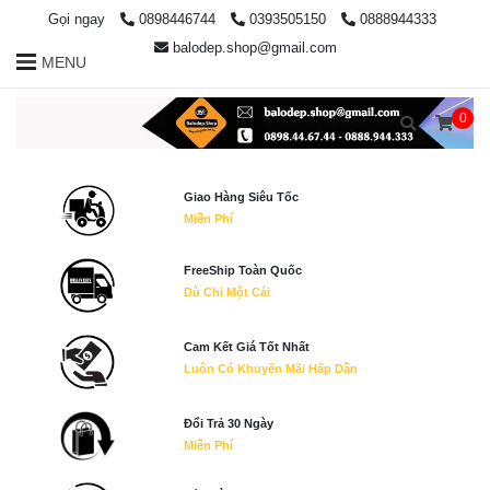
Gọi ngay
0898446744
0393505150
0888944333
balodep.shop@gmail.com
MENU
0
Giao Hàng Siêu Tốc
Miễn Phí
FreeShip Toàn Quốc
Dù Chỉ Một Cái
Cam Kết Giá Tốt Nhất
Luôn Có Khuyến Mãi Hấp Dẫn
Đổi Trả 30 Ngày
Miễn Phí