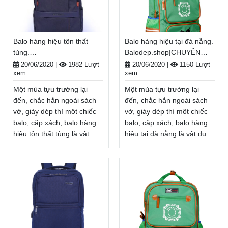
Balo hàng hiệu tôn thất
Balo hàng hiệu tại đà nẵng.
tùng.
Balodep.shop|CHUYÊN
Balodep.shop|CHUYÊN
BALO-TÚI XÁCH–VALI ĐẸP
20/06/2020
|
1982 Lượt
20/06/2020
|
1150 Lượt
xem
xem
BALO-TÚI XÁCH–VALI ĐẸP
Một mùa tựu trường lại
Một mùa tựu trường lại
đến, chắc hẳn ngoài sách
đến, chắc hẳn ngoài sách
vở, giày dép thì một chiếc
vở, giày dép thì một chiếc
balo, cặp xách, balo hàng
balo, cặp xách, balo hàng
hiệu tôn thất tùng là vật
hiệu tại đà nẵng là vật dụng
dụng không thể thiếu, tiếp
không thể thiếu, tiếp thêm
thêm năng lượng cho một
năng lượng cho một năm
năm học mới đầy tươi
học mới đầy tươi sáng.
sáng. Nhân dịp năm học
Nhân dịp năm học
mới, Balodep.shop tri ân
mới, Balodep.shop tri ân
khách hàng với những
khách hàng với những
chương trình ưu đãi,
chương trình ưu đãi,
khuyến mãi vô cùng hấp
khuyến mãi vô cùng hấp