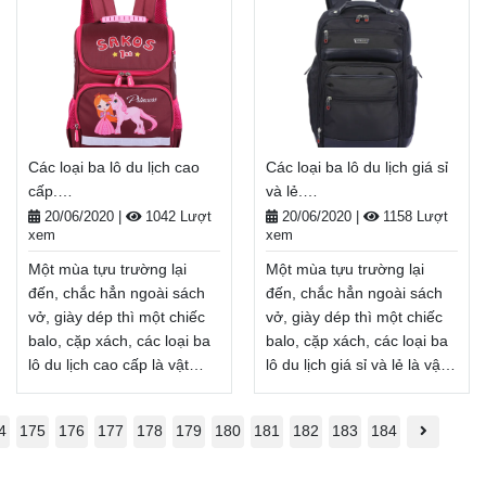
học mới đầy tươi sáng.
năm học mới đầy tươi
Nhân dịp năm học
sáng. Nhân dịp năm học
mới, Balodep.shop tri ân
mới, Balodep.shop tri ân
khách hàng với những
khách hàng với những
chương trình ưu đãi,
chương trình ưu đãi,
khuyến mãi vô cùng hấp
khuyến mãi vô cùng hấp
dẫn và đa dạng sản phẩm.
dẫn và đa dạng sản phẩm.
Các loại ba lô du lịch cao
Các loại ba lô du lịch giá sỉ
Balodep.shop|Chuyên các
Balodep.shop|Chuyên các
cấp.
và lẻ.
loại ba lô du lịch hcm, Balo-
loại ba lô du lịch hàng
Balodep.shop|CHUYÊN
Balodep.shop|CHUYÊN
Túi xách. Giao hàng toàn
hiệu, Balo-Túi xách. Giao
20/06/2020
|
1042 Lượt
20/06/2020
|
1158 Lượt
xem
xem
BALO-TÚI XÁCH–VALI ĐẸP
BALO-TÚI XÁCH–VALI ĐẸP
quốc, Miễn phí đổi trả
hàng toàn quốc, Miễn phí
hàng, thanh toán tiền khi
đổi trả hàng, thanh toán
Một mùa tựu trường lại
Một mùa tựu trường lại
tiền khi nhận hàng
nhận hàng
Xem thêm
đến, chắc hẳn ngoài sách
đến, chắc hẳn ngoài sách
Xem thêm
vở, giày dép thì một chiếc
vở, giày dép thì một chiếc
balo, cặp xách, các loại ba
balo, cặp xách, các loại ba
lô du lịch cao cấp là vật
lô du lịch giá sỉ và lẻ là vật
dụng không thể thiếu, tiếp
dụng không thể thiếu, tiếp
thêm năng lượng cho một
thêm năng lượng cho một
4
175
176
177
178
179
180
181
182
183
184
năm học mới đầy tươi
năm học mới đầy tươi
sáng. Nhân dịp năm học
sáng. Nhân dịp năm học
mới, Balodep.shop tri ân
mới, Balodep.shop tri ân