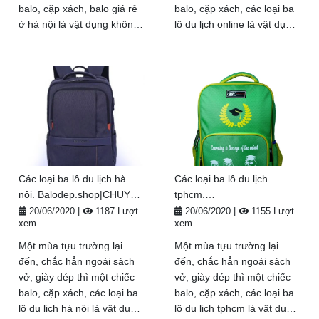
balo, cặp xách, balo giá rẻ
balo, cặp xách, các loại ba
ở hà nội là vật dụng không
lô du lịch online là vật dụng
thể thiếu, tiếp thêm năng
không thể thiếu, tiếp thêm
lượng cho một năm học
năng lượng cho một năm
mới đầy tươi sáng. Nhân
học mới đầy tươi sáng.
dịp năm học
Nhân dịp năm học
mới, Balodep.shop tri ân
mới, Balodep.shop tri ân
khách hàng với những
khách hàng với những
chương trình ưu đãi,
chương trình ưu đãi,
khuyến mãi vô cùng hấp
khuyến mãi vô cùng hấp
dẫn và đa dạng sản phẩm.
dẫn và đa dạng sản phẩm.
Các loại ba lô du lịch hà
Các loại ba lô du lịch
Balodep.shop|Chuyên balo
Balodep.shop|Chuyên các
nội. Balodep.shop|CHUYÊN
tphcm.
giá rẻ ở hà nội, Balo-Túi
loại ba lô du lịch
BALO-TÚI XÁCH–VALI ĐẸP
Balodep.shop|CHUYÊN
xách. Giao hàng toàn quốc,
online, Balo-Túi xách. Giao
20/06/2020
|
1187 Lượt
20/06/2020
|
1155 Lượt
xem
xem
BALO-TÚI XÁCH–VALI ĐẸP
Miễn phí đổi trả hàng,
hàng toàn quốc, Miễn phí
thanh toán tiền khi nhận
đổi trả hàng, thanh toán
Một mùa tựu trường lại
Một mùa tựu trường lại
tiền khi nhận hàng
hàng
Xem thêm
đến, chắc hẳn ngoài sách
đến, chắc hẳn ngoài sách
Xem thêm
vở, giày dép thì một chiếc
vở, giày dép thì một chiếc
balo, cặp xách, các loại ba
balo, cặp xách, các loại ba
lô du lịch hà nội là vật dụng
lô du lịch tphcm là vật dụng