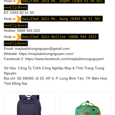
Hoặc
Goi/Chat Zalo Ms. Duyên (0369 03 04 03)
>>>Click<<<
ĐT:
0393 50 51 50
Hoặc
Goi/Chat Zalo Ms. Dung (0393 50 51 50)
>>>Click<<<
Hotline:
0888 944 333
Hoặc
Goi/Chat Zalo Hotline (0888 944 333)
>>>Click<<<
Email: maybalotrungnguyen@gmail.com
Website:
https://maybalotrungnguyen.com/
Facebook 2:
https://www.facebook.com/maybalotrungnguyen
/
Sở hữu: Công Ty Tnhh Công Nghiệp May & Thời Trang Trung
Nguyên
Địa chỉ: Số 390/60, tổ 20, KP 3, P. Long Bình Tân, TP. Biên Hoà,
Tỉnh Đồng Nai