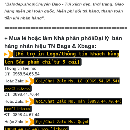
“Balodep.shop|
Chuyên Balo - Túi xách đẹp, thời trang. Giao
hàng miễn phí toàn quốc, Miễn phí đổi trả hàng, thanh toán
tiền khi nhận hàng”.
===============================================
+ Mua lẻ hoặc làm Nhà phân phối/Đại lý bán
hàng nhãn hiệu TN Bags & Xbags:
[Hỗ trợ in Logo/thông tin khách hàng
lên Sản phẩm chỉ từ 5 cái]
Thông tin liên hệ:
ĐT:
0969.54.65.54
Hoặc Zalo:
Gọi/Chat Zalo Ms. Lệ (0969.54.65.54)
>>>Click<<<
ĐT: 0898.44.70.44
Hoặc Zalo:
Gọi/Chat Zalo Ms. Hân (0898.44.70.44)
>>>Click<<<
ĐT:
0898.44.67.44
Hoặc Zalo:
Gọi/Chat Zalo Ms. Quỳnh
(0898.44.67.44)
>>>Click<<<