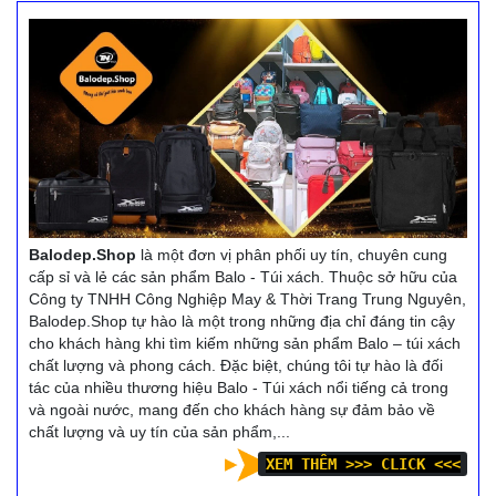
khách hàng với những
khách hàng với những
chương trình ưu đãi,
chương trình ưu đãi,
khuyến mãi vô cùng hấp
khuyến mãi vô cùng hấp
dẫn và đa dạng sản phẩm.
dẫn và đa dạng sản phẩm.
Balodep.shop|Chuyên các
Balodep.shop|Chuyên các
loại ba lô du lịch cao
loại ba lô du lịch giá sỉ và
cấp, Balo-Túi xách. Giao
lẻ, Balo-Túi xách. Giao
hàng toàn quốc, Miễn phí
hàng toàn quốc, Miễn phí
đổi trả hàng, thanh toán
đổi trả hàng, thanh toán
tiền khi nhận hàng
tiền khi nhận hàng
Balodep.Shop
là một đơn vị phân phối uy tín, chuyên cung
Xem thêm
Xem thêm
cấp sỉ và lẻ các sản phẩm Balo - Túi xách. Thuộc sở hữu của
Công ty TNHH Công Nghiệp May & Thời Trang Trung Nguyên,
Balodep.Shop tự hào là một trong những địa chỉ đáng tin cậy
cho khách hàng khi tìm kiếm những sản phẩm Balo – túi xách
chất lượng và phong cách. Đặc biệt, chúng tôi tự hào là đối
tác của nhiều thương hiệu Balo - Túi xách nổi tiếng cả trong
và ngoài nước, mang đến cho khách hàng sự đảm bảo về
chất lượng và uy tín của sản phẩm,...
XEM THÊM >>> CLICK <<<