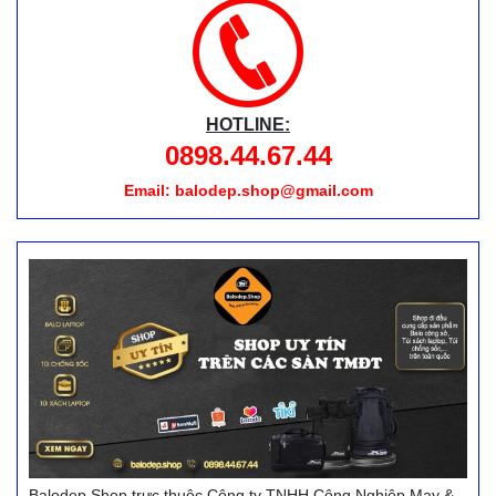
HOTLINE:
0898.44.67.44
Email: balodep.shop@gmail.com
Balodep.Shop trực thuộc Công ty TNHH Công Nghiệp May &