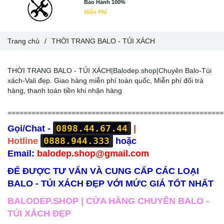
Bảo Hành 100%
Miễn Phí
Trang chủ
/
THỜI TRANG BALO - TÚI XÁCH
THỜI TRANG BALO - TÚI XÁCH|Balodep.shop|Chuyên Balo-Túi
xách-Vali đẹp. Giao hàng miễn phí toàn quốc, Miễn phí đổi trả
hàng, thanh toán tiền khi nhận hàng
======================================================
0898.44.67.44
Gọi/Chat -
|
0888.944.333
Hotline
hoặc
Email:
balodep.shop@gmail.com
ĐỂ ĐƯỢC TƯ VẤN VÀ CUNG CẤP CÁC LOẠI
BALO - TÚI XÁCH ĐẸP VỚI MỨC GIÁ TỐT NHẤT
BALODEP.SHOP | CỬA HÀNG CHUYÊN BALO -
TÚI XÁCH ĐẸP