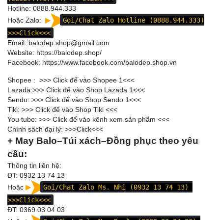
Hotline:
0888.944.333
Hoặc Zalo:
Gọi/Chat Zalo Hotline (0888.944.333)
>>>Click<<<
Email: balodep.shop@gmail.com
Website:
https://balodep.shop/
Facebook:
https://www.facebook.com/balodep.shop.vn
Shopee : >>>
Click để vào Shopee 1
<<<
Lazada:>>>
Click để vào Shop Lazada 1
<<<
Sendo: >>>
Click để vào Shop Sendo 1
<<<
Tiki: >>>
Click để vào Shop Tiki
<<<
You tube: >>>
Click để vào kênh xem sản phẩm
<<<
Chính sách đại lý: >>>
Click
<<<
+ May Balo–Túi xách–Đồng phục theo yêu
cầu:
Thông tin liên hệ:
ĐT: 0932 13 74 13
Hoặc
Goi/Chat Zalo Ms. Nhi (0932 13 74 13)
>>>Click<<<
ĐT:
0369 03 04 03