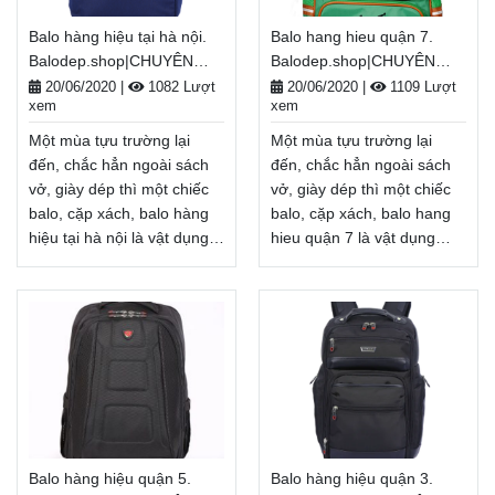
dẫn và đa dạng sản phẩm.
dẫn và đa dạng sản phẩm.
Balo hàng hiệu tại hà nội.
Balo hang hieu quận 7.
Balodep.shop|Chuyên balo
Balodep.shop|Chuyên balo
Balodep.shop|CHUYÊN
Balodep.shop|CHUYÊN
hàng hiệu tôn thất
hàng hiệu tại đà
BALO-TÚI XÁCH–VALI ĐẸP
BALO-TÚI XÁCH–VALI ĐẸP
tùng, Balo-Túi xách. Giao
nẵng, Balo-Túi xách. Giao
20/06/2020
|
1082 Lượt
20/06/2020
|
1109 Lượt
xem
xem
hàng toàn quốc, Miễn phí
hàng toàn quốc, Miễn phí
đổi trả hàng, thanh toán
đổi trả hàng, thanh toán
Một mùa tựu trường lại
Một mùa tựu trường lại
tiền khi nhận hàng
tiền khi nhận hàng
đến, chắc hẳn ngoài sách
đến, chắc hẳn ngoài sách
Xem thêm
Xem thêm
vở, giày dép thì một chiếc
vở, giày dép thì một chiếc
balo, cặp xách, balo hàng
balo, cặp xách, balo hang
hiệu tại hà nội là vật dụng
hieu quận 7 là vật dụng
không thể thiếu, tiếp thêm
không thể thiếu, tiếp thêm
năng lượng cho một năm
năng lượng cho một năm
học mới đầy tươi sáng.
học mới đầy tươi sáng.
Nhân dịp năm học
Nhân dịp năm học
mới, Balodep.shop tri ân
mới, Balodep.shop tri ân
khách hàng với những
khách hàng với những
chương trình ưu đãi,
chương trình ưu đãi,
khuyến mãi vô cùng hấp
khuyến mãi vô cùng hấp
dẫn và đa dạng sản phẩm.
dẫn và đa dạng sản phẩm.
Balo hàng hiệu quận 5.
Balo hàng hiệu quận 3.
Balodep.shop|Chuyên balo
Balodep.shop|Chuyên balo