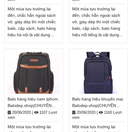
Miễn phí đổi trả hàng,
Miễn phí đổi trả hàng,
thanh toán tiền khi nhận
thanh toán tiền khi nhận
Một mùa tựu trường lại
Một mùa tựu trường lại
hàng
hàng
Xem thêm
Xem thêm
đến, chắc hẳn ngoài sách
đến, chắc hẳn ngoài sách
vở, giày dép thì một chiếc
vở, giày dép thì một chiếc
balo, cặp xách, balo hàng
balo, cặp xách, balo hàng
hiệu hà nội là vật dụng
hiệu nổi tiếng là vật dụng
không thể thiếu, tiếp thêm
không thể thiếu, tiếp thêm
năng lượng cho một năm
năng lượng cho một năm
học mới đầy tươi sáng.
học mới đầy tươi sáng.
Nhân dịp năm học
Nhân dịp năm học
mới, Balodep.shop tri ân
mới, Balodep.shop tri ân
khách hàng với những
khách hàng với những
chương trình ưu đãi,
chương trình ưu đãi,
khuyến mãi vô cùng hấp
khuyến mãi vô cùng hấp
dẫn và đa dạng sản phẩm.
dẫn và đa dạng sản phẩm.
Balo hàng hiệu nam tphcm.
Balo hàng hiệu khuyến mại.
Balodep.shop|Chuyên balo
Balodep.shop|Chuyên balo
Balodep.shop|CHUYÊN
Balodep.shop|CHUYÊN
hàng hiệu hà nội, Balo-Túi
hàng hiệu nổi tiếng, Balo-
BALO-TÚI XÁCH–VALI ĐẸP
BALO-TÚI XÁCH–VALI ĐẸP
xách. Giao hàng toàn quốc,
Túi xách. Giao hàng toàn
20/06/2020
|
1107 Lượt
20/06/2020
|
1160 Lượt
xem
xem
Miễn phí đổi trả hàng,
quốc, Miễn phí đổi trả
thanh toán tiền khi nhận
hàng, thanh toán tiền khi
Một mùa tựu trường lại
Một mùa tựu trường lại