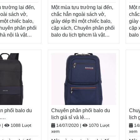
Xem thêm
 trường lại đến,
Một mùa tựu trường lại đến,
Một 
oài sách vở,
chắc hẳn ngoài sách vở,
chắc
 một chiếc balo,
giày dép thì một chiếc balo,
giày 
huyên phân phối
cặp xách, Chuyên phân phối
cặp 
hà nội là vật
balo du lịch tphcm là vật
balo
hể thiếu, tiếp
dụng không thể thiếu, tiếp
không
lượng cho một
thêm năng lượng cho một
năng
 đầy tươi sáng.
năm học mới đầy tươi sáng.
học 
ăm học
Nhân dịp năm học
Nhân
p.shop tri ân
mới, Balodep.shop tri ân
mới,
 với những
khách hàng với những
khác
h ưu đãi, khuyến
chương trình ưu đãi, khuyến
chươ
 hấp dẫn và đa
mãi vô cùng hấp dẫn và đa
mãi 
hẩm.
dạng sản phẩm.
dạng
op|Chuyên
Balodep.shop|Chuyên
Balo
n phối balo du
n phối balo du
Chuyên phân phối balo du
Chuyên phân phối balo du
Chuy
Chuy
 Balo-Túi xách.
.
lịch tphcm, Balo-Túi xách.
lịch giá sỉ và lẻ.
lịch
lịch 
oàn quốc, Miễn
hop|CHUYÊN
Giao hàng toàn quốc, Miễn
Balodep.shop|CHUYÊN
Giao
Bal
0
|
1088 Lượt
14/07/2020
|
1070 Lượt
14
hàng, thanh toán
XÁCH–VALI ĐẸP
phí đổi trả hàng, thanh toán
BALO-TÚI XÁCH–VALI ĐẸP
phí đ
BAL
xem
xem
ận hàng
tiền khi nhận hàng
tiền
Xem thêm
Xem thêm