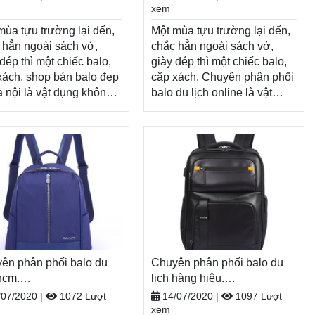
trả hàng, thanh toán tiền khi
BALO-TÚI XÁCH–VALI ĐẸP
xem
thêm
nhận hàng
Xem thêm
mùa tựu trường lại đến,
Một mùa tựu trường lại đến,
 hẳn ngoài sách vở,
chắc hẳn ngoài sách vở,
dép thì một chiếc balo,
giày dép thì một chiếc balo,
xách, shop bán balo đẹp
cặp xách, Chuyên phân phối
à nội là vật dụng không
balo du lịch online là vật
hiếu, tiếp thêm năng
dụng không thể thiếu, tiếp
g cho một năm học mới
thêm năng lượng cho một
tươi sáng. Nhân dịp năm
năm học mới đầy tươi sáng.
mới, Balodep.shop tri ân
Nhân dịp năm học
h hàng với những
mới, Balodep.shop tri ân
ng trình ưu đãi, khuyến
khách hàng với những
vô cùng hấp dẫn và đa
chương trình ưu đãi, khuyến
 sản phẩm.
mãi vô cùng hấp dẫn và đa
dep.shop|Chuyên shop
dạng sản phẩm.
balo đẹp tại hà
Balodep.shop|Chuyên
 Balo-Túi xách. Giao
ên phân phối balo du
Chuyên phân phối balo du
Chuyên phân phối balo du
 toàn quốc, Miễn phí đổi
hcm.
lịch online, Balo-Túi xách.
lịch hàng hiệu.
àng, thanh toán tiền khi
odep.shop|CHUYÊN
Giao hàng toàn quốc, Miễn
Balodep.shop|CHUYÊN
/07/2020
|
1072 Lượt
14/07/2020
|
1097 Lượt
O-TÚI XÁCH–VALI ĐẸP
phí đổi trả hàng, thanh toán
BALO-TÚI XÁCH–VALI ĐẸP
xem
n hàng
Xem thêm