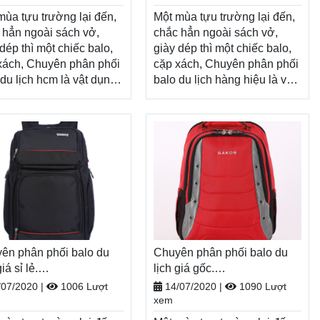
tiền khi nhận hàng
Xem thêm
mùa tựu trường lại đến,
Một mùa tựu trường lại đến,
 hẳn ngoài sách vở,
chắc hẳn ngoài sách vở,
dép thì một chiếc balo,
giày dép thì một chiếc balo,
xách, Chuyên phân phối
cặp xách, Chuyên phân phối
 du lịch hcm là vật dụng
balo du lịch hàng hiệu là vật
 thể thiếu, tiếp thêm
dụng không thể thiếu, tiếp
 lượng cho một năm
thêm năng lượng cho một
mới đầy tươi sáng.
năm học mới đầy tươi sáng.
 dịp năm học
Nhân dịp năm học
 Balodep.shop tri ân
mới, Balodep.shop tri ân
h hàng với những
khách hàng với những
ng trình ưu đãi, khuyến
chương trình ưu đãi, khuyến
vô cùng hấp dẫn và đa
mãi vô cùng hấp dẫn và đa
 sản phẩm.
dạng sản phẩm.
dep.shop|Chuyên
Balodep.shop|Chuyên
ên phân phối balo du
ên phân phối balo du
Chuyên phân phối balo du
Chuyên phân phối balo du
 hcm, Balo-Túi xách.
giá sỉ lẻ.
lịch hàng hiệu, Balo-Túi
lịch giá gốc.
 hàng toàn quốc, Miễn
odep.shop|CHUYÊN
xách. Giao hàng toàn quốc,
Balodep.shop|CHUYÊN
/07/2020
|
1006 Lượt
14/07/2020
|
1090 Lượt
ổi trả hàng, thanh toán
O-TÚI XÁCH–VALI ĐẸP
Miễn phí đổi trả hàng, thanh
BALO-TÚI XÁCH–VALI ĐẸP
xem
toán tiền khi nhận hàng
 khi nhận hàng
Xem thêm