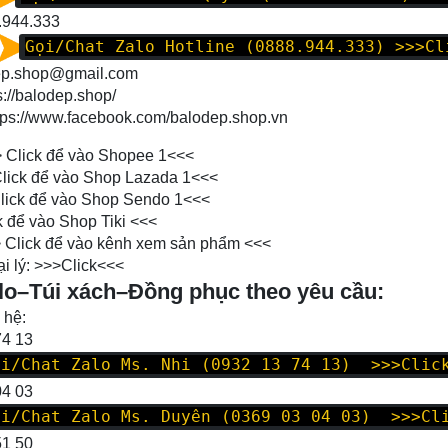
.944.333
Gọi/Chat Zalo Hotline (0888.944.333)
>>>Cl
dep.shop@gmail.com
s://balodep.shop/
tps://www.facebook.com/balodep.shop.vn
>
Click để vào Shopee 1
<<<
lick để vào Shop Lazada 1
<<<
lick để vào Shop Sendo 1
<<<
k để vào Shop Tiki
<<<
>
Click để vào kênh xem sản phẩm
<<<
i lý: >>>
Click
<<<
lo–Túi xách–Đồng phục theo yêu cầu:
 hệ:
74 13
oi/Chat Zalo Ms. Nhi (0932 13 74 13) >>>Clic
04 03
oi/Chat Zalo Ms. Duyên (0369 03 04 03) >>>Cl
51 50