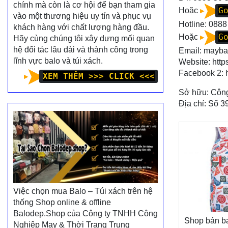
chính mà còn là cơ hội để bạn tham gia
G
Hoặc
vào một thương hiệu uy tín và phục vụ
Hotline:
0888
khách hàng với chất lượng hàng đầu.
G
Hoặc
Hãy cùng chúng tôi xây dựng mối quan
hệ đối tác lâu dài và thành công trong
Email: mayb
lĩnh vực balo và túi xách.
Website:
http
Facebook 2:
XEM THÊM >>> CLICK <<<
Sở hữu: Công
Địa chỉ: Số 3
Việc chọn mua Balo – Túi xách trên hệ
thống Shop online & offline
Balodep.Shop của Công ty TNHH Công
Shop bán ba
Nghiệp May & Thời Trang Trung