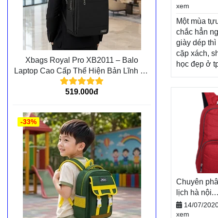
BALO-TÚI 
xem
Xem thêm
Một mùa tựu
chắc hẳn ng
giày dép thì
cặp xách, s
Xbags Royal Pro XB2011 – Balo
học đẹp ở t
Laptop Cao Cấp Thể Hiện Bản Lĩnh Và
không thể th
Đẳng Cấp Cá Nhân
năng lượng
519.000đ
học mới đầy
Nhân dịp n
mới, Balode
-33%
khách hàng
chương trìn
mãi vô cùng
dạng sản p
Balodep.sh
bán balo đi
Chuyên phâ
tphcm, Balo
lịch hà nội.
hàng toàn q
Balodep.s
14/07/202
trả hàng, th
BALO-TÚI 
xem