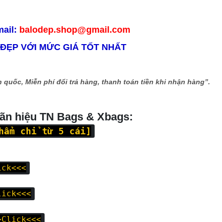
mail:
balodep.shop@gmail.com
 ĐẸP VỚI MỨC GIÁ TỐT NHẤT
 quốc, Miễn phí đổi trả hàng, thanh toán tiền khi nhận hàng”.
hãn hiệu TN Bags & Xbags:
hẩm chỉ từ 5 cái]
ick<<<
lick<<<
>Click<<<