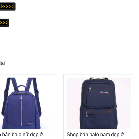
ck<<<
<<<
Nai
 bán balo nữ đẹp ở
Shop bán balo nam đẹp ở