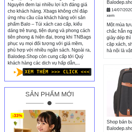
Balodep.s
Nguyên đem lại nhiều lợi ích đáng giá
BALO-TÚI 
14/07/202
cho khách hàng. Xbags không chỉ đáp
xem
ứng nhu cầu của khách hàng với sản
phẩm Balo – Túi xách cao cấp, kiểu
Một mùa tựu
dáng trẻ trung, tiện dụng và phong cách
chắc hẳn ng
tiên phong & hiện đại, trong khi TNBags
giày dép thì
phục vụ mọi đối tượng với giá mềm,
cặp xách, s
phù hợp với nhiều ngân sách. Ngoài ra,
hà nội là vậ
Balodep.Shop còn cung cấp tới Quý
thiếu, tiếp
khách hàng các dịch vụ hấp dẫn,...
cho một nă
tươi sáng. 
XEM THÊM >>> CLICK <<<
mới, Balode
khách hàng
chương trìn
SẢN PHẨM MỚI
mãi vô cùng
dạng sản p
Balodep.sh
bán balo ở 
-33%
xách. Giao 
Shop bán ba
Miễn phí đổi
Balodep.s