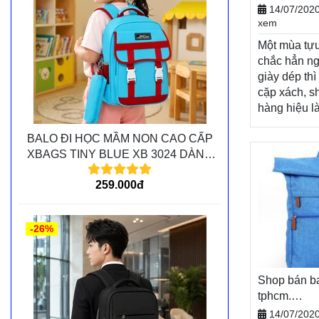
toán tiền k
BALO-TÚI 
14/07/202
xem
Xem thêm
Một mùa tựu
chắc hẳn ng
giày dép thì
cặp xách, s
hàng hiệu l
thể thiếu, t
BALO ĐI HỌC MẦM NON CAO CẤP
lượng cho 
XBAGS TINY BLUE XB 3024 DÀNH
đầy tươi sá
CHO CÁC BÉ MẦM NON
học mới, Ba
259.000đ
khách hàng
chương trìn
mãi vô cùng
-26%
dạng sản p
Balodep.sh
bán balo hà
xách. Giao 
Shop bán ba
Miễn phí đổi
tphcm.
toán tiền k
Balodep.s
14/07/202