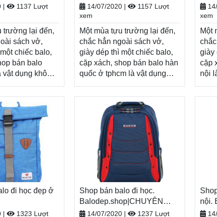
hi nhận hàng
XÁCH–VALI ĐẸP
toán tiền khi nhận hàng.
Balodep.shop|CHUYÊN
hàng
BAL
0
|
1137 Lượt
14/07/2020
|
1157 Lượt
14
BALO-TÚI XÁCH–VALI ĐẸP
trả h
xem
xem
Xem thêm
nhậ
 trường lại đến,
Một mùa tựu trường lại đến,
Một 
oài sách vở,
chắc hẳn ngoài sách vở,
chắc
 một chiếc balo,
giày dép thì một chiếc balo,
giày 
hop bán balo
cặp xách, shop bán balo hàn
cặp 
à vật dụng không
quốc ở tphcm là vật dụng
nội 
iếp thêm năng
không thể thiếu, tiếp thêm
thiế
một năm học mới
năng lượng cho một năm
cho 
ng. Nhân dịp năm
học mới đầy tươi sáng.
tươi
lodep.shop tri ân
Nhân dịp năm học
mới,
 với những
mới, Balodep.shop tri ân
khác
h ưu đãi, khuyến
khách hàng với những
chươ
 hấp dẫn và đa
chương trình ưu đãi, khuyến
mãi 
hẩm.
mãi vô cùng hấp dẫn và đa
dạng
op|Chuyên shop
dạng sản phẩm.
Balo
ng hiệu, Balo-Túi
Balodep.shop|Chuyên shop
bán 
hàng toàn quốc,
lo đi học đẹp ở
bán balo hàn quốc ở
Shop bán balo đi học.
xách
Shop
 trả hàng, thanh
tphcm, Balo-Túi xách. Giao
Balodep.shop|CHUYÊN
Miễn
nội.
hi nhận hàng
hop|CHUYÊN
hàng toàn quốc, Miễn phí đổi
BALO-TÚI XÁCH–VALI ĐẸP
toán
BAL
0
|
1323 Lượt
14/07/2020
|
1237 Lượt
14