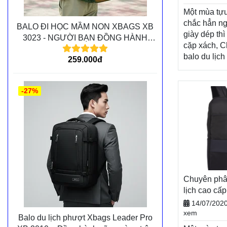
nhận hàng
Một mùa tựu
chắc hẳn ng
BALO ĐI HỌC MẦM NON XBAGS XB
giày dép thì
3023 - NGƯỜI BẠN ĐỒNG HÀNH
cặp xách, C
CÙNG CÁC BÉ TRÊN MỌI CHẶNG
balo du lịch 
259.000đ
ĐƯỜNG
dụng không t
thêm năng 
năm học mới
-27%
Nhân dịp n
mới, Balode
khách hàng
chương trìn
mãi vô cùng
dạng sản p
Balodep.sh
Chuyên phâ
Chuyên phâ
lịch hà nội,
lịch cao cấp
Giao hàng t
Balodep.s
14/07/202
phí đổi trả 
BALO-TÚI 
xem
Balo du lịch phượt Xbags Leader Pro
tiền khi nh