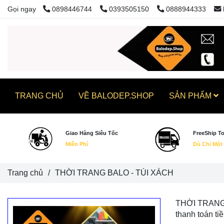
Gọi ngay
0898446744
0393505150
0888944333
TRANG CHỦ
VỀ BALODEP.SHOP
SẢN PHẨM
Giao Hàng Siêu Tốc
FreeShip T
Miễn Phí
Dù Chỉ Một
Trang chủ
/
THỜI TRANG BALO - TÚI XÁCH
THỜI TRANG B
thanh toán ti