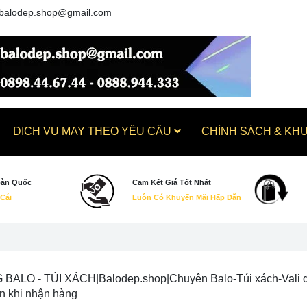
balodep.shop@gmail.com
DỊCH VỤ MAY THEO YÊU CẦU
CHÍNH SÁCH & KH
oàn Quốc
Cam Kết Giá Tốt Nhất
 Cái
Luôn Có Khuyến Mãi Hấp Dẫn
ALO - TÚI XÁCH|Balodep.shop|Chuyên Balo-Túi xách-Vali đẹp.
ền khi nhận hàng