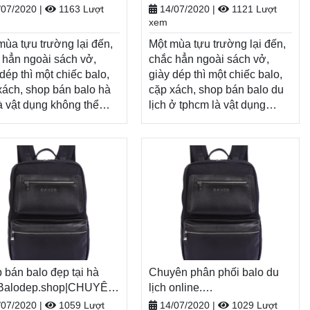
 toàn quốc, Miễn phí đổi
O-TÚI XÁCH–VALI ĐẸP
hàng toàn quốc, Miễn phí đổi
Balodep.shop|CHUYÊN
/07/2020
|
1163 Lượt
14/07/2020
|
1121 Lượt
àng, thanh toán tiền khi
trả hàng, thanh toán tiền khi
BALO-TÚI XÁCH–VALI ĐẸP
xem
n hàng
nhận hàng
Xem thêm
Xem thêm
mùa tựu trường lại đến,
Một mùa tựu trường lại đến,
 hẳn ngoài sách vở,
chắc hẳn ngoài sách vở,
dép thì một chiếc balo,
giày dép thì một chiếc balo,
xách, shop bán balo hà
cặp xách, shop bán balo du
là vật dụng không thể
lịch ở tphcm là vật dụng
u, tiếp thêm năng lượng
không thể thiếu, tiếp thêm
một năm học mới đầy
năng lượng cho một năm
 sáng. Nhân dịp năm học
học mới đầy tươi sáng.
 Balodep.shop tri ân
Nhân dịp năm học
h hàng với những
mới, Balodep.shop tri ân
ng trình ưu đãi, khuyến
khách hàng với những
vô cùng hấp dẫn và đa
chương trình ưu đãi, khuyến
 sản phẩm.
mãi vô cùng hấp dẫn và đa
dep.shop|Chuyên shop
dạng sản phẩm.
balo hà nội, Balo-Túi
Balodep.shop|Chuyên shop
. Giao hàng toàn quốc,
 bán balo đẹp tại hà
bán balo du lịch ở
Chuyên phân phối balo du
 phí đổi trả hàng, thanh
 Balodep.shop|CHUYÊN
tphcm, Balo-Túi xách. Giao
lịch online.
 tiền khi nhận hàng
O-TÚI XÁCH–VALI ĐẸP
hàng toàn quốc, Miễn phí đổi
Balodep.shop|CHUYÊN
/07/2020
|
1059 Lượt
14/07/2020
|
1029 Lượt