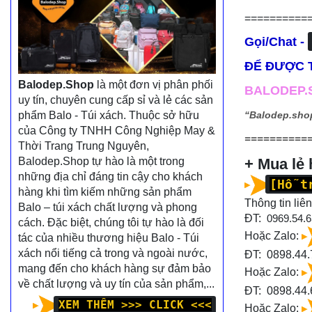
==========
Gọi/Chat -
ĐỂ ĐƯỢC T
Balodep.Shop
là một đơn vị phân phối
BALODEP.S
uy tín, chuyên cung cấp sỉ và lẻ các sản
phẩm Balo - Túi xách. Thuộc sở hữu
“Balodep.sho
của Công ty TNHH Công Nghiệp May &
==========
Thời Trang Trung Nguyên,
Balodep.Shop tự hào là một trong
+ Mua lẻ
những địa chỉ đáng tin cậy cho khách
[Hỗ t
hàng khi tìm kiếm những sản phẩm
Thông tin liên
Balo – túi xách chất lượng và phong
ĐT:
0969.54.6
cách. Đặc biệt, chúng tôi tự hào là đối
Hoặc Zalo:
tác của nhiều thương hiệu Balo - Túi
xách nổi tiếng cả trong và ngoài nước,
ĐT: 0898.44.
mang đến cho khách hàng sự đảm bảo
Hoặc Zalo:
về chất lượng và uy tín của sản phẩm,...
ĐT:
0898.44.
XEM THÊM >>> CLICK <<<
Hoặc Zalo: