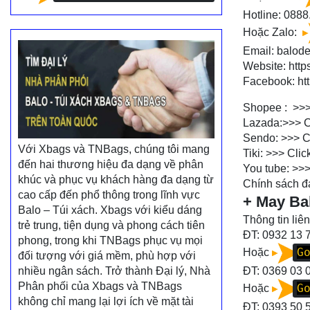
Hotline:
0888
Hoặc Zalo:
Email: balo
Website:
http
Facebook:
ht
Shopee : >>
Lazada:>>>
C
Sendo: >>>
C
Với Xbags và TNBags, chúng tôi mang
Tiki: >>>
Clic
đến hai thương hiệu đa dạng về phân
You tube: >>
khúc và phục vụ khách hàng đa dạng từ
Chính sách đạ
cao cấp đến phổ thông trong lĩnh vực
+ May Ba
Balo – Túi xách. Xbags với kiểu dáng
Thông tin liên
trẻ trung, tiện dụng và phong cách tiên
ĐT: 0932 13 
phong, trong khi TNBags phục vụ mọi
G
Hoặc
đối tượng với giá mềm, phù hợp với
nhiều ngân sách. Trở thành Đại lý, Nhà
ĐT:
0369 03 
Phân phối của Xbags và TNBags
G
Hoặc
không chỉ mang lại lợi ích về mặt tài
ĐT:
0393 50 