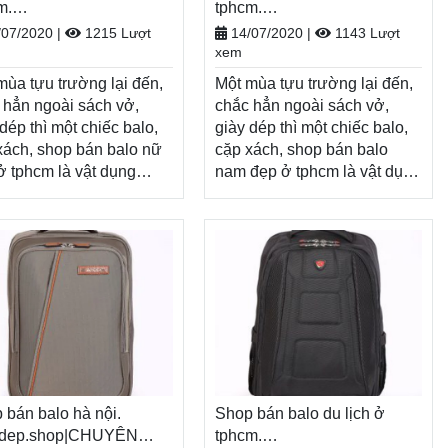
m.
tphcm.
odep.shop|CHUYÊN
Balodep.shop|CHUYÊN
/07/2020
|
1215 Lượt
14/07/2020
|
1143 Lượt
O-TÚI XÁCH–VALI ĐẸP
BALO-TÚI XÁCH–VALI ĐẸP
xem
mùa tựu trường lại đến,
Một mùa tựu trường lại đến,
 hẳn ngoài sách vở,
chắc hẳn ngoài sách vở,
dép thì một chiếc balo,
giày dép thì một chiếc balo,
xách, shop bán balo nữ
cặp xách, shop bán balo
ở tphcm là vật dụng
nam đẹp ở tphcm là vật dụng
 thể thiếu, tiếp thêm
không thể thiếu, tiếp thêm
 lượng cho một năm
năng lượng cho một năm
mới đầy tươi sáng.
học mới đầy tươi sáng.
 dịp năm học
Nhân dịp năm học
 Balodep.shop tri ân
mới, Balodep.shop tri ân
h hàng với những
khách hàng với những
ng trình ưu đãi, khuyến
chương trình ưu đãi, khuyến
vô cùng hấp dẫn và đa
mãi vô cùng hấp dẫn và đa
 sản phẩm.
dạng sản phẩm.
dep.shop|Chuyên shop
Balodep.shop|Chuyên shop
balo nữ đẹp ở
 bán balo hà nội.
bán balo nam đẹp ở
Shop bán balo du lịch ở
m, Balo-Túi xách. Giao
odep.shop|CHUYÊN
tphcm, Balo-Túi xách. Giao
tphcm.