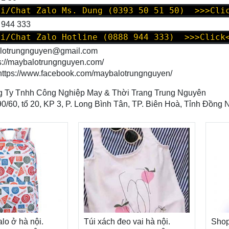
oi/Chat Zalo Ms. Dung (0393 50 51 50) >>>Cli
 944 333
oi/Chat Zalo Hotline (0888 944 333) >>>Click
alotrungnguyen@gmail.com
s://maybalotrungnguyen.com/
https://www.facebook.com/maybalotrungnguyen
/
 Ty Tnhh Công Nghiệp May & Thời Trang Trung Nguyên
90/60, tổ 20, KP 3, P. Long Bình Tân, TP. Biên Hoà, Tỉnh Đồng 
lo ở hà nội.
Túi xách đeo vai hà nội.
Shop