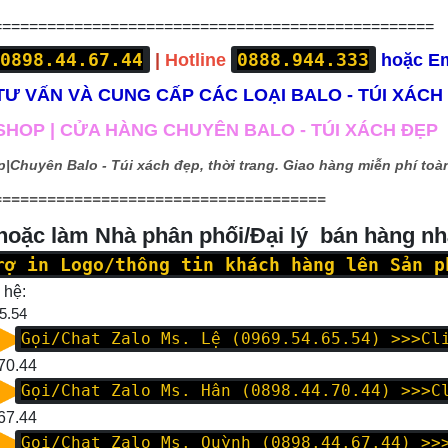
=================================================
0898.44.67.44
0888.944.333
|
Hotline
hoặc E
Ư VẤN VÀ CUNG CẤP CÁC LOẠI BALO - TÚI XÁCH
HOP | CỬA HÀNG CHUYÊN BALO - TÚI XÁCH ĐẸP
p|
Chuyên Balo - Túi xách đẹp, thời trang. Giao hàng miễn phí toàn
=====================================
 hoặc làm Nhà phân phối/Đại lý bán hàng n
rợ in Logo/thông tin khách hàng lên Sản p
 hệ:
5.54
Gọi/Chat Zalo Ms. Lệ (0969.54.65.54)
>>>Cl
70.44
Gọi/Chat Zalo Ms. Hân (0898.44.70.44)
>>>C
67.44
Gọi/Chat Zalo Ms. Quỳnh (0898.44.67.44)
>>