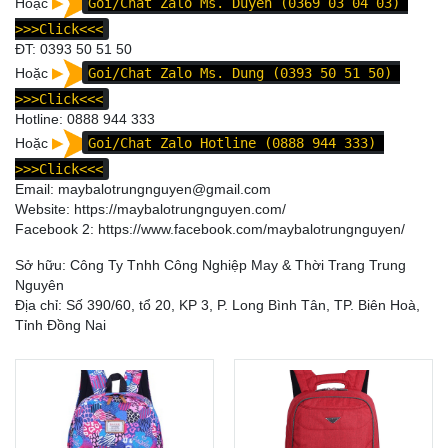
Hoặc
Goi/Chat Zalo Ms. Duyên (0369 03 04 03)
>>>Click<<<
ĐT:
0393 50 51 50
Hoặc
Goi/Chat Zalo Ms. Dung (0393 50 51 50)
>>>Click<<<
Hotline:
0888 944 333
Hoặc
Goi/Chat Zalo Hotline (0888 944 333)
>>>Click<<<
Email: maybalotrungnguyen@gmail.com
Website:
https://maybalotrungnguyen.com/
Facebook 2:
https://www.facebook.com/maybalotrungnguyen
/
Sở hữu: Công Ty Tnhh Công Nghiệp May & Thời Trang Trung
Nguyên
Địa chỉ: Số 390/60, tổ 20, KP 3, P. Long Bình Tân, TP. Biên Hoà,
Tỉnh Đồng Nai