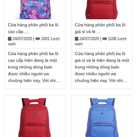
Cửa hàng phân phối ba lô
Cửa hàng phân phối ba lô
cao cấp.
giá sỉ và lẻ.
Balodep.shop|CHUYÊN
Balodep.shop|CHUYÊN
24/07/2020
|
1001 Lượt
24/07/2020
|
1108 Lượt
xem
xem
BALO-TÚI XÁCH–VALI ĐẸP
BALO-TÚI XÁCH–VALI ĐẸP
Cửa hàng phân phối ba lô
Cửa hàng phân phối ba lô
cao cấp hiện đang là một
giá sỉ và lẻ hiện đang là một
trong những dòng balo
trong những dòng balo
được nhiều người ưa
được nhiều người ưa
chuộng hiện nay. Với nhiều
chuộng hiện nay. Với nhiều
đặc tính vượt trội, mẫu balo
đặc tính vượt trội, mẫu balo
này là sự lựa chọn lý tưởng
này là sự lựa chọn lý tưởng
để bảo vệ các đồ dùng bên
để bảo vệ các đồ dùng bên
trong balo luôn an toàn
trong balo luôn an toàn
trong mọi điều kiện. Cửa
trong mọi điều kiện. Cửa
hàng phân phối ba lô cao
hàng phân phối ba lô giá sỉ
cấp là người bạn đồng
và lẻ là người bạn đồng
hành của bạn trong mỗi
hành của bạn trong mỗi