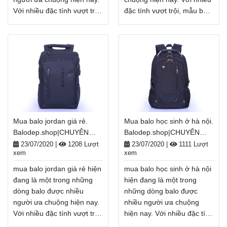
Với nhiều đặc tính vượt trội,
đặc tính vượt trội, mẫu balo
mẫu balo này là sự lựa
này là sự lựa chọn lý tưởng
chọn lý tưởng để bảo vệ
để bảo vệ các đồ dùng bên
các đồ dùng bên trong balo
trong balo luôn an toàn
luôn an toàn trong mọi điều
trong mọi điều kiện. mua
kiện. mua balo minecraft là
balo kanken là người bạn
người bạn đồng hành của
đồng hành của bạn trong
bạn trong mỗi hành trình dù
mỗi hành trình dù là đi học,
là đi học, đi làm, đi chơi...
đi làm, đi chơi...
Balodep.shop|Chuyên mua
Balodep.shop|Chuyên mua
Mua balo jordan giá rẻ.
Mua balo học sinh ở hà nội.
balo minecraft, Balo-Túi
balo kanken, Balo-Túi xách.
Balodep.shop|CHUYÊN
Balodep.shop|CHUYÊN
xách. Giao hàng toàn quốc,
Giao hàng toàn quốc, Miễn
BALO-TÚI XÁCH–VALI ĐẸP
BALO-TÚI XÁCH–VALI ĐẸP
Miễn phí đổi trả hàng,
phí đổi trả hàng, thanh toán
23/07/2020
|
1208 Lượt
23/07/2020
|
1111 Lượt
xem
xem
thanh toán tiền khi nhận
tiền khi nhận hàng.
hàng.
Xem thêm
Xem thêm
mua balo jordan giá rẻ hiện
mua balo học sinh ở hà nội
đang là một trong những
hiện đang là một trong
dòng balo được nhiều
những dòng balo được
người ưa chuộng hiện nay.
nhiều người ưa chuộng
Với nhiều đặc tính vượt trội,
hiện nay. Với nhiều đặc tính
mẫu balo này là sự lựa
vượt trội, mẫu balo này là