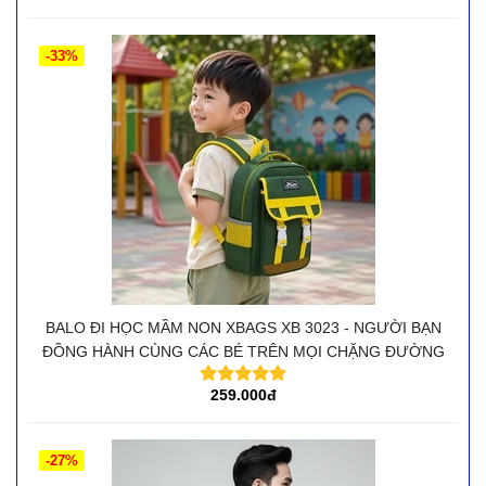
-33%
BALO ĐI HỌC MẦM NON XBAGS XB 3023 - NGƯỜI BẠN
ĐỒNG HÀNH CÙNG CÁC BÉ TRÊN MỌI CHẶNG ĐƯỜNG
259.000đ
-27%