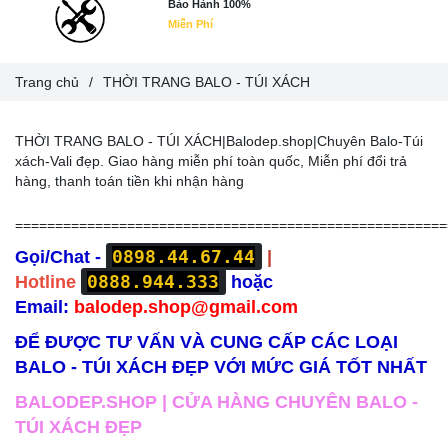
Bảo Hành 100%
Miễn Phí
Trang chủ
/
THỜI TRANG BALO - TÚI XÁCH
THỜI TRANG BALO - TÚI XÁCH|Balodep.shop|Chuyên Balo-Túi
xách-Vali đẹp. Giao hàng miễn phí toàn quốc, Miễn phí đổi trả
hàng, thanh toán tiền khi nhận hàng
======================================================
0898.44.67.44
Gọi/Chat -
|
0888.944.333
Hotline
hoặc
Email:
balodep.shop@gmail.com
ĐỂ ĐƯỢC TƯ VẤN VÀ CUNG CẤP CÁC LOẠI
BALO - TÚI XÁCH ĐẸP VỚI MỨC GIÁ TỐT NHẤT
BALODEP.SHOP | CỬA HÀNG CHUYÊN BALO -
TÚI XÁCH ĐẸP