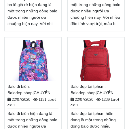
đổi trả hàng, thanh toán
phí đổi trả hàng, thanh toán
ba lô giá rẻ hiện đang là
một trong những dòng balo
tiền khi nhận hàng.
tiền khi nhận hàng.
một trong những dòng balo
được nhiều người ưa
Xem thêm
Xem thêm
được nhiều người ưa
chuộng hiện nay. Với nhiều
chuộng hiện nay. Với nhiều
đặc tính vượt trội, mẫu balo
đặc tính vượt trội, mẫu balo
này là sự lựa chọn lý tưởng
này là sự lựa chọn lý tưởng
để bảo vệ các đồ dùng bên
để bảo vệ các đồ dùng bên
trong balo luôn an toàn
trong balo luôn an toàn
trong mọi điều kiện. balo đi
trong mọi điều kiện. Cửa
du lịch là người bạn đồng
hàng Bán lẻ các loại ba lô
hành của bạn trong mỗi
giá rẻ là người bạn đồng
hành trình dù là đi học, đi
hành của bạn trong mỗi
làm, đi chơi...
hành trình dù là đi học, đi
Balodep.shop|Chuyên balo
Balo đi biển.
Balo đẹp tại tphcm.
làm, đi chơi...
đi du lịch, Balo-Túi xách.
Balodep.shop|CHUYÊN
Balodep.shop|CHUYÊN
Balodep.shop|Chuyên Cửa
Giao hàng toàn quốc, Miễn
BALO-TÚI XÁCH–VALI ĐẸP
BALO-TÚI XÁCH–VALI ĐẸP
hàng Bán lẻ các loại ba lô
phí đổi trả hàng, thanh toán
22/07/2020
|
1131 Lượt
22/07/2020
|
1239 Lượt
xem
xem
giá rẻ, Balo-Túi xách. Giao
tiền khi nhận hàng.
hàng toàn quốc, Miễn phí
Xem thêm
Balo đi biển hiện đang là
Balo đẹp tại tphcm hiện
đổi trả hàng, thanh toán
một trong những dòng balo
đang là một trong những
tiền khi nhận hàng.
được nhiều người ưa
dòng balo được nhiều