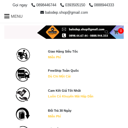
Gọi ngay
0898446744
0393505150
0888944333
balodep.shop@gmail.com
MENU
0
Giao Hàng Siêu Tốc
Miễn Phí
FreeShip Toàn Quốc
Dù Chỉ Một Cái
Cam Kết Giá Tốt Nhất
Luôn Có Khuyến Mãi Hấp Dẫn
Đổi Trả 30 Ngày
Miễn Phí