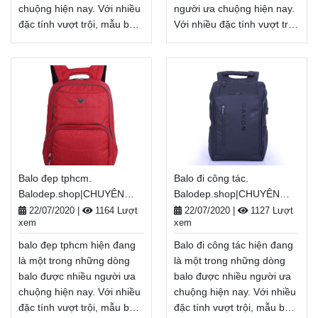
Xem thêm
chuộng hiện nay. Với nhiều
người ưa chuộng hiện nay.
đặc tính vượt trội, mẫu balo
Với nhiều đặc tính vượt trội,
này là sự lựa chọn lý tưởng
mẫu balo này là sự lựa
để bảo vệ các đồ dùng bên
chọn lý tưởng để bảo vệ
trong balo luôn an toàn
các đồ dùng bên trong balo
trong mọi điều kiện. Balo đi
luôn an toàn trong mọi điều
biển là người bạn đồng
kiện. Balo đẹp tại tphcm là
hành của bạn trong mỗi
người bạn đồng hành của
hành trình dù là đi học, đi
bạn trong mỗi hành trình dù
làm, đi chơi...
là đi học, đi làm, đi chơi...
Balodep.shop|Chuyên Balo
Balodep.shop|Chuyên Balo
Balo đẹp tphcm.
Balo đi công tác.
đi biển, Balo-Túi xách. Giao
đẹp tại tphcm, Balo-Túi
Balodep.shop|CHUYÊN
Balodep.shop|CHUYÊN
hàng toàn quốc, Miễn phí
xách. Giao hàng toàn quốc,
BALO-TÚI XÁCH–VALI ĐẸP
BALO-TÚI XÁCH–VALI ĐẸP
đổi trả hàng, thanh toán
Miễn phí đổi trả hàng,
22/07/2020
|
1164 Lượt
22/07/2020
|
1127 Lượt
xem
xem
tiền khi nhận hàng.
thanh toán tiền khi nhận
hàng.
Xem thêm
Xem thêm
balo đẹp tphcm hiện đang
Balo đi công tác hiện đang
là một trong những dòng
là một trong những dòng
balo được nhiều người ưa
balo được nhiều người ưa
chuộng hiện nay. Với nhiều
chuộng hiện nay. Với nhiều
đặc tính vượt trội, mẫu balo
đặc tính vượt trội, mẫu balo