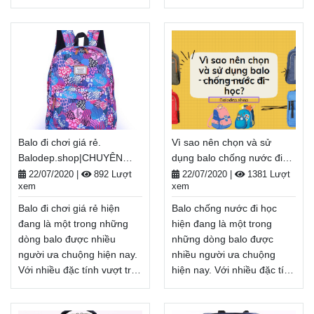
này là sự lựa chọn lý tưởng
này là sự lựa chọn lý tưởng
để bảo vệ các đồ dùng bên
để bảo vệ các đồ dùng bên
trong balo luôn an toàn
trong balo luôn an toàn
trong mọi điều kiện. balo
trong mọi điều kiện. Balo đi
đẹp tphcm là người bạn
công tác là người bạn đồng
đồng hành của bạn trong
hành của bạn trong mỗi
mỗi hành trình dù là đi học,
hành trình dù là đi học, đi
đi làm, đi chơi...
làm, đi chơi...
Balodep.shop|Chuyên balo
Balodep.shop|Chuyên Balo
Balo đi chơi giá rẻ.
Vì sao nên chọn và sử
đẹp tphcm, Balo-Túi xách.
đi công tác, Balo-Túi xách.
Balodep.shop|CHUYÊN
dụng balo chống nước đi
Giao hàng toàn quốc, Miễn
Giao hàng toàn quốc, Miễn
BALO-TÚI XÁCH–VALI ĐẸP
học?
phí đổi trả hàng, thanh toán
phí đổi trả hàng, thanh toán
22/07/2020
|
892 Lượt
22/07/2020
|
1381 Lượt
xem
xem
tiền khi nhận hàng.
tiền khi nhận hàng.
Xem thêm
Xem thêm
Balo đi chơi giá rẻ hiện
Balo chống nước đi học
đang là một trong những
hiện đang là một trong
dòng balo được nhiều
những dòng balo được
người ưa chuộng hiện nay.
nhiều người ưa chuộng
Với nhiều đặc tính vượt trội,
hiện nay. Với nhiều đặc tính
mẫu balo này là sự lựa
vượt trội, mẫu balo này là
chọn lý tưởng để bảo vệ
sự lựa chọn lý tưởng để