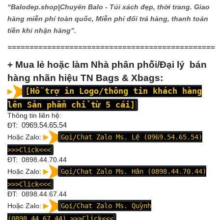
“Balodep.shop|
Chuyên Balo - Túi xách đẹp, thời trang. Giao
hàng miễn phí toàn quốc, Miễn phí đổi trả hàng, thanh toán
tiền khi nhận hàng”.
===============================================
+ Mua lẻ hoặc làm Nhà phân phối/Đại lý bán
hàng nhãn hiệu TN Bags & Xbags:
[Hỗ trợ in Logo/thông tin khách hàng
lên Sản phẩm chỉ từ 5 cái]
Thông tin liên hệ:
ĐT:
0969.54.65.54
Hoặc Zalo:
Gọi/Chat Zalo Ms. Lệ (0969.54.65.54)
>>>Click<<<
ĐT: 0898.44.70.44
Hoặc Zalo:
Gọi/Chat Zalo Ms. Hân (0898.44.70.44)
>>>Click<<<
ĐT:
0898.44.67.44
Hoặc Zalo:
Gọi/Chat Zalo Ms. Quỳnh
(0898.44.67.44)
>>>Click<<<