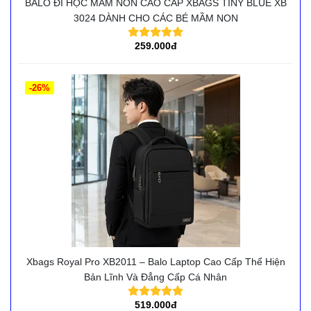
BALO ĐI HỌC MẦM NON CAO CẤP XBAGS TINY BLUE XB
3024 DÀNH CHO CÁC BÉ MẦM NON
259.000đ
-26%
Xbags Royal Pro XB2011 – Balo Laptop Cao Cấp Thể Hiện
Bản Lĩnh Và Đẳng Cấp Cá Nhân
519.000đ