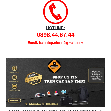
HOTLINE:
0898.44.67.44
Email: balodep.shop@gmail.com
Balodep.Shop trực thuộc Công ty TNHH Công Nghiệp May &