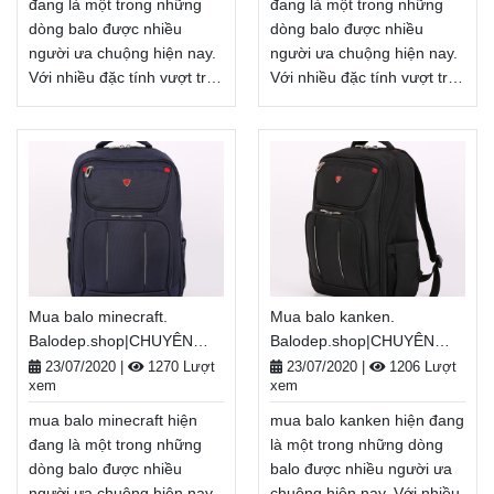
đổi trả hàng, thanh toán
đang là một trong những
đang là một trong những
tiền khi nhận hàng.
dòng balo được nhiều
dòng balo được nhiều
Xem thêm
người ưa chuộng hiện nay.
người ưa chuộng hiện nay.
Với nhiều đặc tính vượt trội,
Với nhiều đặc tính vượt trội,
mẫu balo này là sự lựa
mẫu balo này là sự lựa
chọn lý tưởng để bảo vệ
chọn lý tưởng để bảo vệ
các đồ dùng bên trong balo
các đồ dùng bên trong balo
luôn an toàn trong mọi điều
luôn an toàn trong mọi điều
kiện. mua balo hàng hiệu là
kiện. mua balo miti online là
người bạn đồng hành của
người bạn đồng hành của
bạn trong mỗi hành trình dù
bạn trong mỗi hành trình dù
là đi học, đi làm, đi chơi...
là đi học, đi làm, đi chơi...
Balodep.shop|Chuyên mua
Balodep.shop|Chuyên mua
Mua balo minecraft.
Mua balo kanken.
balo hàng hiệu, Balo-Túi
balo miti online, Balo-Túi
Balodep.shop|CHUYÊN
Balodep.shop|CHUYÊN
xách. Giao hàng toàn quốc,
xách. Giao hàng toàn quốc,
BALO-TÚI XÁCH–VALI ĐẸP
BALO-TÚI XÁCH–VALI ĐẸP
Miễn phí đổi trả hàng,
Miễn phí đổi trả hàng,
23/07/2020
|
1270 Lượt
23/07/2020
|
1206 Lượt
xem
xem
thanh toán tiền khi nhận
thanh toán tiền khi nhận
hàng.
hàng.
Xem thêm
Xem thêm
mua balo minecraft hiện
mua balo kanken hiện đang
đang là một trong những
là một trong những dòng
dòng balo được nhiều
balo được nhiều người ưa
người ưa chuộng hiện nay.
chuộng hiện nay. Với nhiều