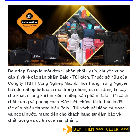
chống trộm hà nội là người
đồng hành của bạn trong
bạn đồng hành của bạn
mỗi hành trình dù là đi học,
trong mỗi hành trình dù là
đi làm, đi chơi...
đi học, đi làm, đi chơi...
Balodep.shop|Chuyên Balo
Balodep.shop|Chuyên Balo
chống trộm, Balo-Túi xách.
chống trộm hà nội, Balo-Túi
Giao hàng toàn quốc, Miễn
xách. Giao hàng toàn quốc,
phí đổi trả hàng, thanh toán
Miễn phí đổi trả hàng,
tiền khi nhận hàng.
thanh toán tiền khi nhận
Xem thêm
hàng.
Xem thêm
Balodep.Shop
là một đơn vị phân phối uy tín, chuyên cung
cấp sỉ và lẻ các sản phẩm Balo - Túi xách. Thuộc sở hữu của
Công ty TNHH Công Nghiệp May & Thời Trang Trung Nguyên,
Balodep.Shop tự hào là một trong những địa chỉ đáng tin cậy
cho khách hàng khi tìm kiếm những sản phẩm Balo – túi xách
chất lượng và phong cách. Đặc biệt, chúng tôi tự hào là đối
tác của nhiều thương hiệu Balo - Túi xách nổi tiếng cả trong
và ngoài nước, mang đến cho khách hàng sự đảm bảo về
chất lượng và uy tín của sản phẩm,...
XEM THÊM >>> CLICK <<<